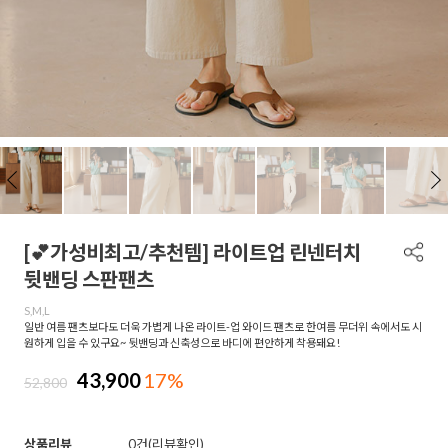
[💕가성비최고/추천템] 라이트업 린넨터치
뒷밴딩 스판팬츠
S,M,L
일반 여름 팬츠보다도 더욱 가볍게 나온 라이트-업 와이드 팬츠로 한여름 무더위 속에서도 시
원하게 입을 수 있구요~ 뒷밴딩과 신축성으로 바디에 편안하게 착용돼요!
43,900
17%
52,800
상품리뷰
0