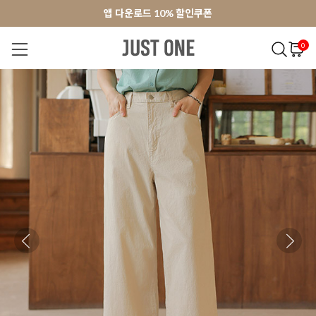
앱 다운로드 10% 할인쿠폰
앱 다운로드 10% 할인쿠폰
회원가입 쿠폰 3000원
회원가입 쿠폰 3000원
0
NEW 7%
BEST
오늘출발
MADE . J
상의
팬츠
아우