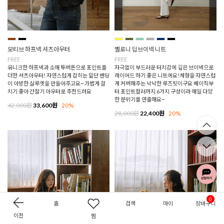
모티브 하프넥 셔츠아우터
멜로니 딥브이넥 니트
FREE
FREE
유니크한 하프넥과 소매 투버튼으로 포인트를
자극없이 부드러운 터치감에 깊은 브이넥으로
더한 셔츠아우터! 자연스럽게 잡히는 밑단 밴딩
레이어드 하기 좋은 니트에요!체형을 자연스럽
이 아방한 실루엣을 만들어주고요~ 가볍게 걸
게 커버해주는 낙낙한 루즈핏이구요 베이직부
치기 좋아 간절기 아우터로 추천드려요
터 포인트컬러까지 6가지 구성이라 매일 다양
한 분위기를 연출해요~
42,000원
33,600원
20%
28,000원
22,400원
20%
0
홈
검색
마이
장바구니
이전
찜