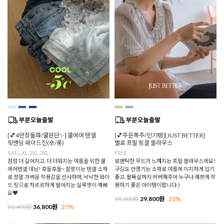
[💕4만장돌파/쿨원단✨] 쿨에어 텐셀
[💕주문폭주/인기템][JUST BETTER]
뒷밴딩 와이드진(숏/롱)
멜로 프릴 링클 블라우스
S,M,L,XL,2XL,3XL
FREE
점점 더 길어지고, 더 더워지는 여름을 위한 쿨
로맨틱한 무드가 느껴지는 프릴 블라우스에요!
에어텐셀 데님! 후들후들~ 찰랑이는 텐셀 소재
구김도 안생기는 소재로 여름에 이지하게 입기
로 정말 가벼운 착용감을 선사하며, 낙낙한 와이
좋고, 팔뚝살까지 커버해주어 누구나 예쁘게 착
드 핏으로 차르르하게 떨어지는 실루엣이 예뻐
용하기 좋은 아이템이랍니다:)
요♥
38,600원
29,800원
23%
50,400원
36,800원
27%