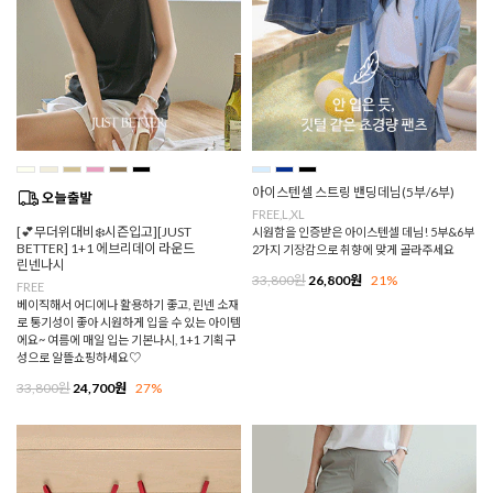
아이스텐셀 스트링 밴딩데님(5부/6부)
FREE,L,XL
[💕무더위대비❄️시즌입고][JUST
시원함을 인증받은 아이스텐셀 데님! 5부&6부
BETTER] 1+1 에브리데이 라운드
2가지 기장감으로 취향에 맞게 골라주세요
린넨나시
33,800원
26,800원
21%
FREE
베이직해서 어디에나 활용하기 좋고, 린넨 소재
로 통기성이 좋아 시원하게 입을 수 있는 아이템
에요~ 여름에 매일 입는 기본나시, 1+1 기획구
성으로 알뜰쇼핑하세요♡
33,800원
24,700원
27%