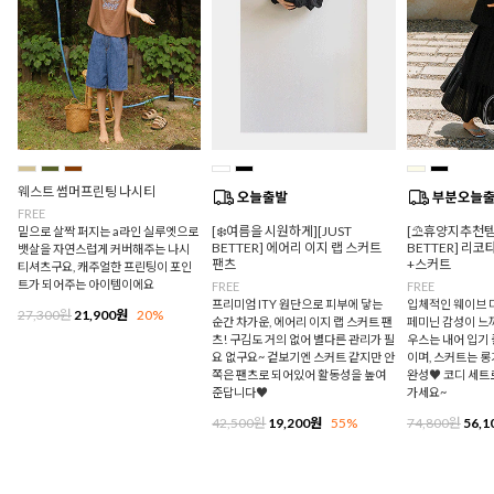
웨스트 썸머프린팅 나시티
FREE
[❄️여름을 시원하게][JUST
[⛱️휴양지추천템/
밑으로 살짝 퍼지는 a라인 실루엣으로
BETTER] 에어리 이지 랩 스커트
BETTER] 리
뱃살을 자연스럽게 커버해주는 나시
팬츠
+스커트
티셔츠구요, 캐주얼한 프린팅이 포인
트가 되어주는 아이템이에요
FREE
FREE
프리미엄 ITY 원단으로 피부에 닿는
입체적인 웨이브 
27,300원
21,900원
20%
순간 차가운, 에어리 이지 랩 스커트 팬
페미닌 감성이 느
츠! 구김도 거의 없어 별다른 관리가 필
우스는 내어 입기
요 없구요~ 겉보기엔 스커트 같지만 안
이며, 스커트는 
쪽은 팬츠로 되어있어 활동성을 높여
완성♥ 코디 세트
준답니다♥
가세요~
42,500원
19,200원
55%
74,800원
56,1