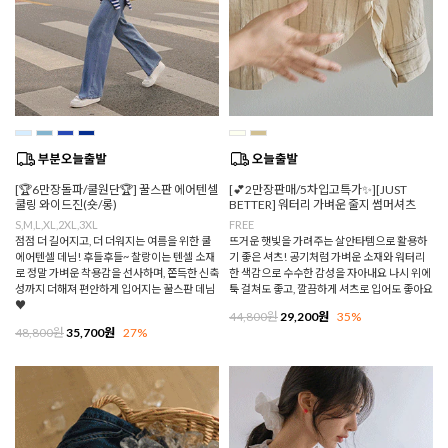
[🏆6만장돌파/쿨원단🏆] 꿀스판 에어텐셀
[💕2만장판매/5차입고특가✨][JUST
쿨링 와이드진(숏/롱)
BETTER] 워터리 가벼운 줄지 썸머셔츠
S,M,L,XL,2XL,3XL
FREE
점점 더 길어지고, 더 더워지는 여름을 위한 쿨
뜨거운 햇빛을 가려주는 살안타템으로 활용하
에어텐셀 데님! 후들후들~ 찰랑이는 텐셀 소재
기 좋은 셔츠! 공기처럼 가벼운 소재와 워터리
로 정말 가벼운 착용감을 선사하며, 쫀득한 신축
한 색감으로 수수한 감성을 자아내요 나시 위에
성까지 더해져 편안하게 입어지는 꿀스판 데님
툭 걸쳐도 좋고, 깔끔하게 셔츠로 입어도 좋아요
♥
44,800원
29,200원
35%
48,800원
35,700원
27%