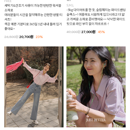
FREE
S,M,L
세탁기&건조기 사용이 가능한 탄탄한 워셔블
-5kg 다이어트를 한 듯, 슬림해지는 와이드밴딩
소재로
슬랙스~! 여름에도 시원하게 입으시라고 더 얇
여러분들의 시간을 절약해주는 간편한 반팔 티
고 가벼운 소재로 준비햇어요~~ 낙낙한 와이드
셔츠!
핏으로 라인 부각 없이 차르르르-!
색감 예쁜 기본티로 365일 1년 내내 돌려 입기
좋아요~
49,000원
27,000원
45%
26,800원
20,700원
23%