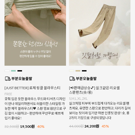
[JUST BETTER] 로제 링클 블라우스티
[📢판매급상승💕] 실크같은 리오셀
스판팬츠(숏/롱)
FREE
S,M,L,XL,2XL
갖춰 입은 듯한 블라우스 무드와 티셔츠 디자인
실크처럼 피부에 부드럽게 다가오는 리오셀 팬
이 만나 데일리하면서도 러블리한 스타일링 가
츠에요, 유연한 스판으로 편안하고, 다리가 길어
능한 제작 블라우스티♥ 스판 엠보 원단으로 구
보이는 핏이라 입기만 하면 인생핏 완성! 숏, 롱
김 없이 시원하고~ 편안하여 꾸안꾸로 예쁘게
2가지 기장으로 구성되었답니다
입기 좋아요!
44,000원
24,200원
45%
32,500원
19,500원
40%