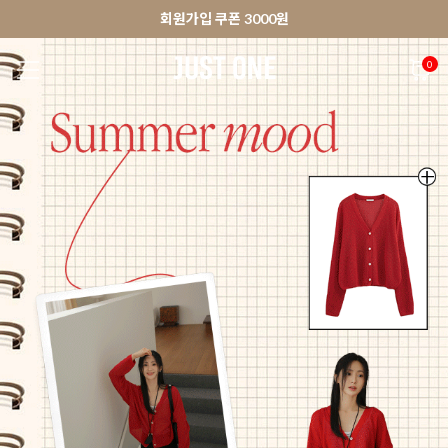
🚀오늘출발상품 당일발송 배송중
앱 다운로드 10% 할인쿠폰
앱 다운로드 10% 할인쿠폰
회원가입 쿠폰 3000원
0
NEW 7%
BEST
🚀오늘출발
MADE . J
상의
팬츠
아