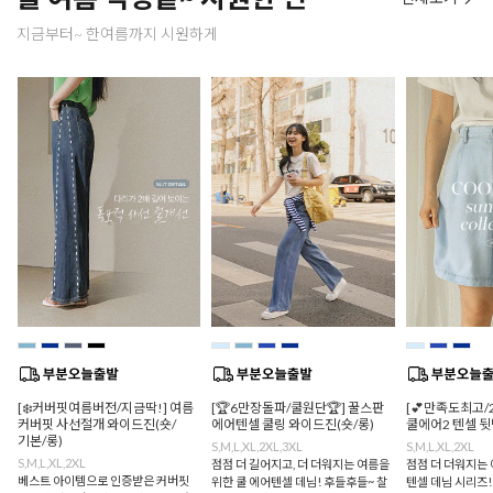
지금부터~ 한여름까지 시원하게
[❄️커버핏여름버전/지금딱!] 여름
[🏆6만장돌파/쿨원단🏆] 꿀스판
[💕만족도최고/
커버핏 사선절개 와이드진(숏/
에어텐셀 쿨링 와이드진(숏/롱)
쿨에어2 텐셀 
기본/롱)
S,M,L,XL,2XL,3XL
S,M,L,XL,2XL
S,M,L,XL,2XL
점점 더 길어지고, 더 더워지는 여름을
점점 더 더워지는 
베스트 아이템으로 인증받은 커버핏
위한 쿨 에어텐셀 데님! 후들후들~ 찰
텐셀 데님 시리즈!