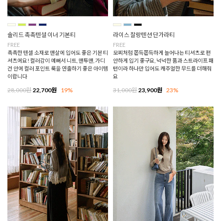
솔리드 촉촉텐셜 이너 기본티
라이스 찰랑텐션 단가라티
FREE
FREE
촉촉한 텐셀 소재로 맨살에 입어도 좋은 기본 티
모찌처럼 쫀득쫀득하게 늘어나는 티셔츠로 편
셔츠에요! 컬러감이 예뻐서 니트, 맨투맨, 가디
안하게 입기 좋구요, 넉넉한 품과 스트라이프 패
건 안에 컬러 포인트 룩을 연출하기 좋은 아이템
턴이라 하나만 입어도 캐주얼한 무드를 더해줘
이랍니다
요
28,000원
22,700원
19%
31,000원
23,900원
23%