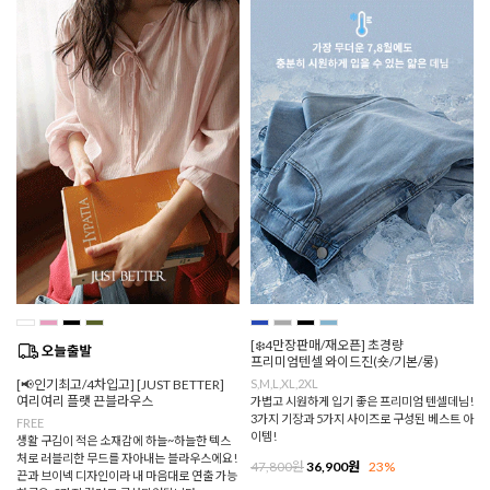
[❄️4만장판매/재오픈] 초경량
프리미엄텐셀 와이드진(숏/기본/롱)
[📢인기최고/4차입고] [JUST BETTER]
S,M,L,XL,2XL
여리여리 플랫 끈블라우스
가볍고 시원하게 입기 좋은 프리미엄 텐셀데님!
3가지 기장과 5가지 사이즈로 구성된 베스트 아
FREE
이템!
생활 구김이 적은 소재감에 하늘~하늘한 텍스
처로 러블리한 무드를 자아내는 블라우스에요!
47,800원
36,900원
23%
끈과 브이넥 디자인이라 내 마음대로 연출 가능