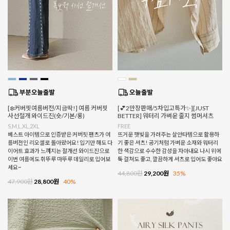
[❄️커버핏여름버전/지금딱!] 여름 커버핏
[💕2만장판매/5차입고특가✨][JUST
사선절개 와이드진(숏/기본/롱)
BETTER] 워터리 가벼운 줄지 썸머셔츠
S,M,L,XL,2XL
FREE
베스트 아이템으로 인증받은 커버핏 팬츠가 여
뜨거운 햇빛을 가려주는 살안타템으로 활용하
름버전인 리오셀로 돌아왔어요! 입기만 해도 다
기 좋은 셔츠! 공기처럼 가벼운 소재와 워터리
이어트 효과가 느껴지는 절개선 와이드진으로
한 색감으로 수수한 감성을 자아내요 나시 위에
이번 여름에도 휘뚜루 마뚜루 데일리로 입어보
툭 걸쳐도 좋고, 깔끔하게 셔츠로 입어도 좋아요
세요~
44,800원
29,200원
35%
47,900원
28,800원
40%