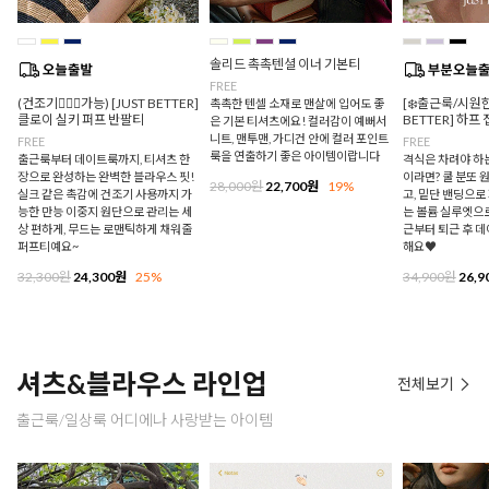
솔리드 촉촉텐셜 이너 기본티
FREE
(건조기🙆🏻‍♀️가능) [JUST BETTER]
[❄️출근룩/시원한
촉촉한 텐셀 소재로 맨살에 입어도 좋
클로이 실키 퍼프 반팔티
BETTER] 하프
은 기본 티셔츠에요! 컬러감이 예뻐서
니트, 맨투맨, 가디건 안에 컬러 포인트
FREE
FREE
룩을 연출하기 좋은 아이템이랍니다
출근룩부터 데이트룩까지, 티셔츠 한
격식은 차려야 하
장으로 완성하는 완벽한 블라우스 핏!
이라면? 쿨 분또 
28,000원
22,700원
19%
실크 같은 촉감에 건조기 사용까지 가
고, 밑단 밴딩으
능한 만능 이중지 원단으로 관리는 세
는 볼륨 실루엣으로
상 편하게, 무드는 로맨틱하게 채워줄
근부터 퇴근 후 
퍼프티예요~
해요♥
32,300원
24,300원
25%
34,900원
26,9
셔츠&블라우스 라인업
전체보기
출근룩/일상룩 어디에나 사랑받는 아이템