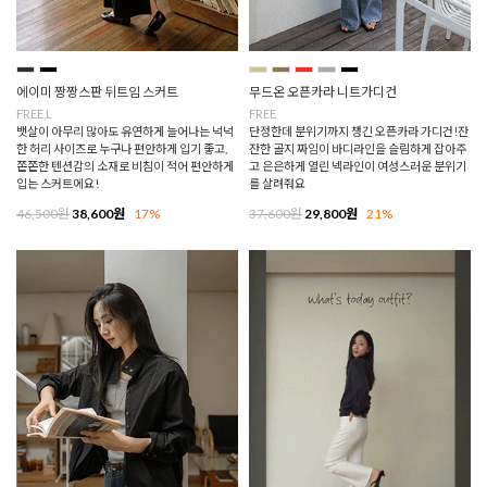
에이미 짱짱스판 뒤트임 스커트
무드온 오픈카라 니트가디건
FREE,L
FREE
뱃살이 아무리 많아도 유연하게 늘어나는 넉넉
단정한데 분위기까지 챙긴 오픈카라 가디건!잔
한 허리 사이즈로 누구나 편안하게 입기 좋고,
잔한 골지 짜임이 바디라인을 슬림하게 잡아주
쫀쫀한 텐션감의 소재로 비침이 적어 편안하게
고 은은하게 열린 넥라인이 여성스러운 분위기
입는 스커트에요!
를 살려줘요
46,500원
38,600원
17%
37,600원
29,800원
21%