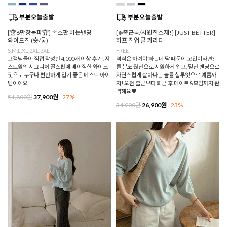
[🏆6만장돌파🏆] 꿀스판 히든밴딩
[❄️출근룩/시원한소재!] [JUST BETTER]
와이드진 (숏/롱)
하프 집업 쿨 카라티
S,M,L,XL,2XL,3XL
FREE
고객님들이 직접 작성한 4,000개 이상 후기! 저
격식은 차려야 하는데 땀 때문에 고민이라면?
스트원의 시그니처 꿀스판에 베이직한 와이드
쿨 분또 원단으로 시원하게 입고, 밑단 밴딩으로
핏으로 누구나 편안하게 입기 좋은 베스트 아이
자연스럽게 살아나는 볼륨 실루엣으로 예쁨까
템이에요
지! 오전 출근부터 퇴근 후 데이트&모임까지 완
벽해요♥
51,800원
37,900원
27%
34,900원
26,900원
23%