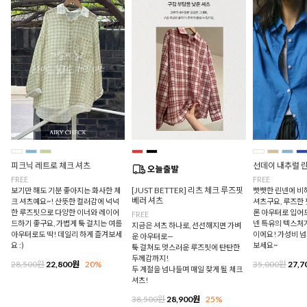
피크닉 레트로 체크 셔츠
선데이 내추럴 
FREE
FREE
[JUST BETTER] 리츠 체크 루즈핏
보기만 해도 기분 좋아지는 화사한 체
빳빳한 린넨에 비
베러 셔츠
크 셔츠예요~! 산뜻한 컬러감에 넉넉
셔츠구요, 루즈한
한 루즈핏으로 다양한 이너와 레이어
론 아우터로 입어
FREE
드하기 좋구요, 가볍게 툭 걸치는 여름
넨 특유의 텍스처
지금은 셔츠 하나로, 선선해지면 가벼
아우터로도 딱! 데일리 하게 즐겨보세
이에요! 가성비 
운 아우터로—
요 :)
보세요~
툭 걸쳐도 멋스러운 루즈핏에 탄탄한
두께감까지!
28,500원
22,800원
20%
35,000원
27,7
두 계절을 넘나들며 매일 찾게 될 체크
셔츠!
38,500원
28,900원
25%