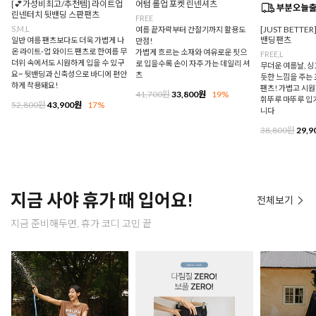
[💕가성비최고/추천템] 라이트업
어텀 롤업 포켓 린넨셔츠
린넨터치 뒷밴딩 스판팬츠
FREE
S,M,L
[JUST BETTE
여름 끝자락부터 간절기까지 활용도
밴딩팬츠
일반 여름 팬츠보다도 더욱 가볍게 나
만점!
온 라이트-업 와이드 팬츠로 한여름 무
가볍게 흐르는 소재와 여유로운 핏으
FREE,L
더위 속에서도 시원하게 입을 수 있구
로 입을수록 손이 자주 가는 데일리 셔
무더운 여름날, 
요~ 뒷밴딩과 신축성으로 바디에 편안
츠
듯한 느낌을 주는
하게 착용돼요!
팬츠! 가볍고 시
41,700원
33,800원
19%
휘뚜루 마뚜루 입
52,800원
43,900원
17%
니다
38,800원
29,9
지금 사야 휴가 때 입어요!
전체보기
지금 준비해두면, 휴가 코디 고민 끝