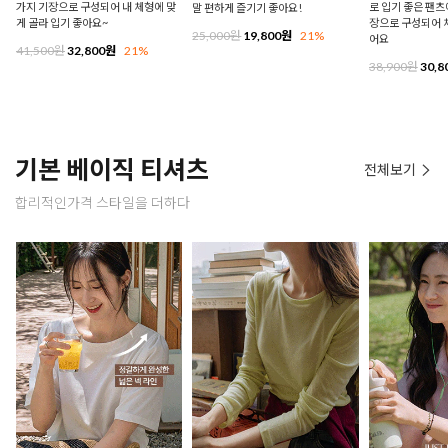
가지 기장으로 구성되어 내 체형에 맞
로 입기 좋은 팬츠에
말 편하게 즐기기 좋아요!
게 골라 입기 좋아요~
장으로 구성되어 
25,000원
19,800원
21%
어요
41,500원
32,800원
21%
38,900원
30,8
기본 베이직 티셔츠
전체보기
합리적인가격 스타일을 더하다