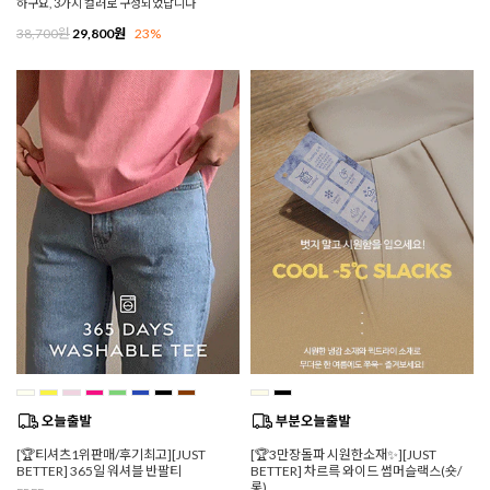
하구요, 3가지 컬러로 구성되었답니다
38,700원
29,800원
23%
[🏆티셔츠1위판매/후기최고][JUST
[🏆3만장돌파 시원한소재✨][JUST
BETTER] 365일 워셔블 반팔티
BETTER] 차르륵 와이드 썸머슬랙스(숏/
롱)