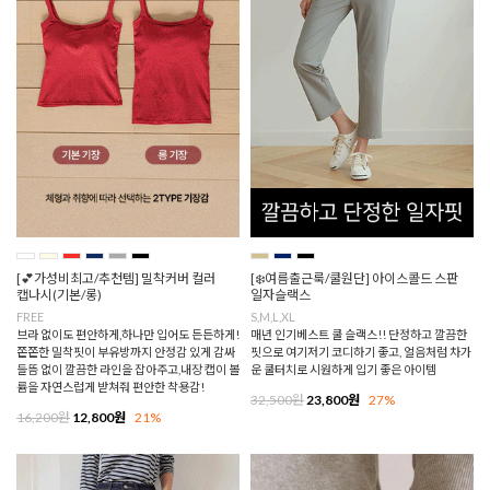
[💕가성비최고/추천템] 밀착커버 컬러
[❄️여름출근룩/쿨원단] 아이스콜드 스판
캡나시(기본/롱)
일자슬랙스
FREE
S,M,L,XL
브라 없이도 편안하게,하나만 입어도 든든하게!
매년 인기베스트 쿨 슬랙스!! 단정하고 깔끔한
쫀쫀한 밀착핏이 부유방까지 안정감 있게 감싸
핏으로 여기저기 코디하기 좋고, 얼음처럼 차가
들뜸 없이 깔끔한 라인을 잡아주고,내장 캡이 볼
운 쿨터치로 시원하게 입기 좋은 아이템
륨을 자연스럽게 받쳐줘 편안한 착용감!
32,500원
23,800원
27%
16,200원
12,800원
21%