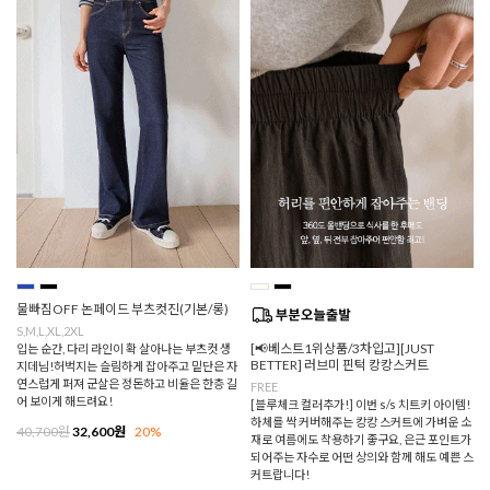
물빠짐OFF 논페이드 부츠컷진(기본/롱)
S,M,L,XL,2XL
[📢베스트1위상품/3차입고][JUST
입는 순간, 다리 라인이 확 살아나는 부츠컷 생
BETTER] 러브미 핀턱 캉캉스커트
지데님!허벅지는 슬림하게 잡아주고 밑단은 자
연스럽게 퍼져 군살은 정돈하고 비율은 한층 길
FREE
어 보이게 해드려요!
[블루체크 컬러추가!] 이번 s/s 치트키 아이템!
하체를 싹 커버해주는 캉캉 스커트에 가벼운 소
40,700원
32,600원
20%
재로 여름에도 착용하기 좋구요, 은근 포인트가
되어주는 자수로 어떤 상의와 함께 해도 예쁜 스
커트랍니다!