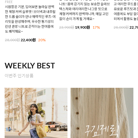
FREE
니트! 몸에 감기지 않는 보송한 슬라브
고 여리한 무드를 
시원함은 기본, 입어보면 놀라실 완벽
텍스처와 여리여리한 나그랑 핏으로
유로운 루즈핏과 
한 체형 커버 실루엣! 브이넥과 내추럴
체형 커버까지 완벽하니까, 매일 고민
여름에도 부담 없이
한 드롭 숄더가 만나 매력적인 루즈-여
없이 손이 가게 될 거예요~
외에서 활용도 높
리핏을 완성해주며, 우수한 통기성의
린넨 혼방 니트로 끈적이는 한여름에
23,900원
19,900원
17%
28,000원
22,7
도 쾌적해요~
28,000원
22,400원
20%
WEEKLY BEST
이번주 인기상품