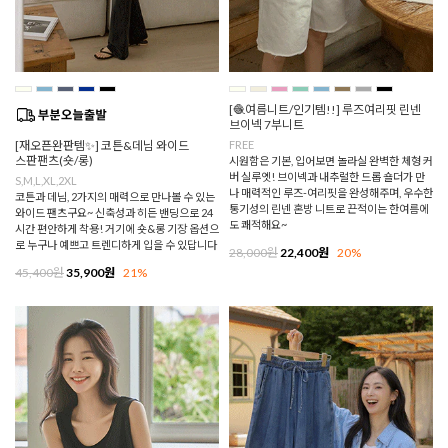
[🧶여름니트/인기템!!] 루즈여리핏 린넨
브이넥 7부니트
[재오픈완판템✨] 코튼&데님 와이드
FREE
스판팬츠(숏/롱)
시원함은 기본, 입어보면 놀라실 완벽한 체형 커
버 실루엣! 브이넥과 내추럴한 드롭 숄더가 만
S,M,L,XL,2XL
나 매력적인 루즈-여리핏을 완성해주며, 우수한
코튼과 데님, 2가지의 매력으로 만나볼 수 있는
통기성의 린넨 혼방 니트로 끈적이는 한여름에
와이드 팬츠구요~ 신축성과 히든 밴딩으로 24
도 쾌적해요~
시간 편안하게 착용! 거기에 숏&롱 기장 옵션으
로 누구나 예쁘고 트렌디하게 입을 수 있답니다
28,000원
22,400원
20%
45,400원
35,900원
21%