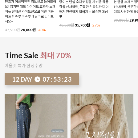
팬츠가 여름버전인 리오셀로 돌아왔어
랑이는 텐셀 소재로 정말 가벼운 착용
는 텐셀 소재로 
요! 입기만 해도 다이어트 효과가 느껴
감을 선사하며, 쫀득한 신축성까지 더
선사하며, 산뜻한 
지는 절개선 와이드진으로 이번 여름
해져 편안하게 입어지는 꿀스판 데님
더욱 시원하게 즐
에도 휘뚜루 마뚜루 데일리로 입어보
♥
39,800원
29,9
세요~
48,800원
35,700원
27%
47,900원
28,800원
40%
Time Sale
최대 70%
아울렛 특가 한정수량
12
DAY
07
:
53
:
18