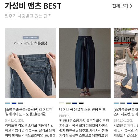
가성비 팬츠 BEST
전체보기
찐후기 사랑받고 있는 팬츠
[❄️여름출근룩/쿨원단] 라이트한
네이브 곡선절개 스판 밴딩 팬츠
[❄️여름출근룩/
절개와이드 리오셀진(숏/롱)
스티치포켓 썸머
FREE,XL
S,M,L,XL,2XL
S,M,L,XL,2XL
핏 하나로 소장 가치 충분한 와이드 팬
라이트한 리오셀 소재로 여름에 시원
시원한 썸머 데님
츠에요~! 곡선 절개 디테일이 자연스
하고 가볍게 입기 좋구요, 절개로 핏이
게 입기 좋구요,
럽게 라인을 살려주고, 사각사각한 터
예뻐 보이는 와이드팬츠에요! 숏, 롱 2
체형을 자연스럽게
치감에 쫀쫀한 스판으로 데일리로 정