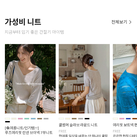
가성비 니트
전체보기
지금부터 입기 좋은 간절기 아이템
쿨썸머 슬라브 라운드 니트
여리핏 보트넥 
[🧶여름니트/인기템!!]
FREE
FREE
루즈여리핏 린넨 브이넥 7부니트
한여름 일상을 바꾸는 단 하나의 쿨링
은은한 펀칭 디테