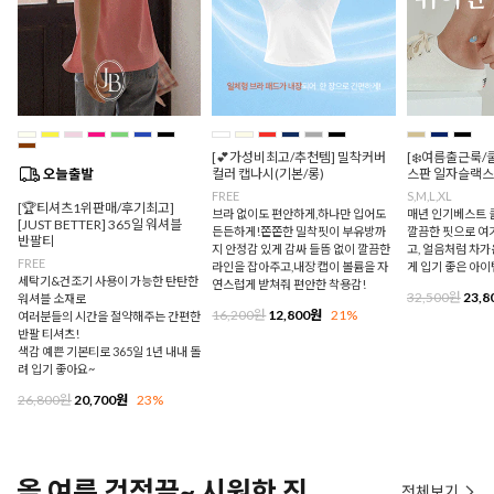
[💕가성비최고/추천템] 밀착커버
[❄️여름출근룩/
컬러 캡나시(기본/롱)
스판 일자슬랙스
FREE
S,M,L,XL
[🏆티셔츠1위판매/후기최고]
브라 없이도 편안하게,하나만 입어도
매년 인기베스트 쿨
[JUST BETTER] 365일 워셔블
든든하게!쫀쫀한 밀착핏이 부유방까
깔끔한 핏으로 여
반팔티
지 안정감 있게 감싸 들뜸 없이 깔끔한
고, 얼음처럼 차
FREE
라인을 잡아주고,내장 캡이 볼륨을 자
게 입기 좋은 아이
세탁기&건조기 사용이 가능한 탄탄한
연스럽게 받쳐줘 편안한 착용감!
32,500원
23,8
워셔블 소재로
16,200원
12,800원
21%
여러분들의 시간을 절약해주는 간편한
반팔 티셔츠!
색감 예쁜 기본티로 365일 1년 내내 돌
려 입기 좋아요~
26,800원
20,700원
23%
올 여름 걱정끝~ 시원한 진
전체보기