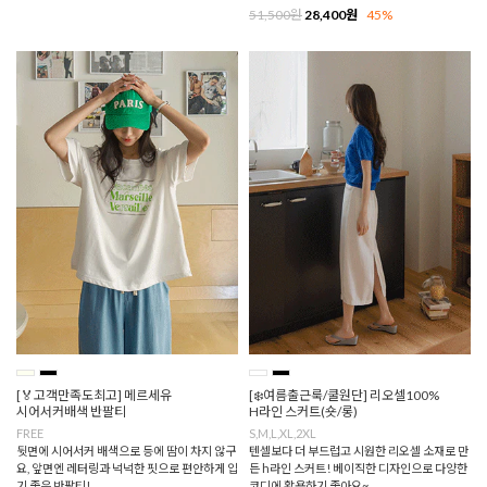
51,500원
28,400원
45%
[🏅고객만족도최고] 메르세유
[❄️여름출근룩/쿨원단] 리오셀100%
시어서커배색 반팔티
H라인 스커트(숏/롱)
FREE
S,M,L,XL,2XL
뒷면에 시어서커 배색으로 등에 땀이 차지 않구
텐셀보다 더 부드럽고 시원한 리오셀 소재로 만
요, 앞면엔 레터링과 넉넉한 핏으로 편안하게 입
든 h라인 스커트! 베이직한 디자인으로 다양한
기 좋은 반팔티!
코디에 활용하기 좋아요~