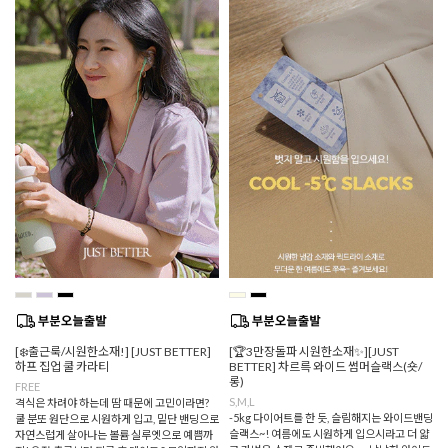
[❄️출근룩/시원한소재!] [JUST BETTER]
[🏆3만장돌파 시원한소재✨][JUST
하프 집업 쿨 카라티
BETTER] 차르륵 와이드 썸머슬랙스(숏/
롱)
FREE
S,M,L
격식은 차려야 하는데 땀 때문에 고민이라면?
-5kg 다이어트를 한 듯, 슬림해지는 와이드밴딩
쿨 분또 원단으로 시원하게 입고, 밑단 밴딩으로
슬랙스~! 여름에도 시원하게 입으시라고 더 얇
자연스럽게 살아나는 볼륨 실루엣으로 예쁨까