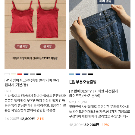
[💕가성비최고/추천템] 밀착커버 컬러
캡나시(기본/롱)
FREE
[🏅판매BEST🏅] 커버핏 사선절개
와이드진(숏/기본/롱)
브라 없이도 편안하게,하나만 입어도 든든하게!
쫀쫀한 밀착핏이 부유방까지 안정감 있게 감싸
S,M,L,XL,2XL
들뜸 없이 깔끔한 라인을 잡아주고,내장 캡이 볼
옆라인에 사선절개로 트렌디한 무드를 자아내
륨을 자연스럽게 받쳐줘 편안한 착용감!
는 와이드진이에요! 숏,기본,롱 3가지 기장으로
구성되어 체형에 따라 골라입을 수 있답니다~
16,200원
12,800원
21%
48,300원
39,200원
19%