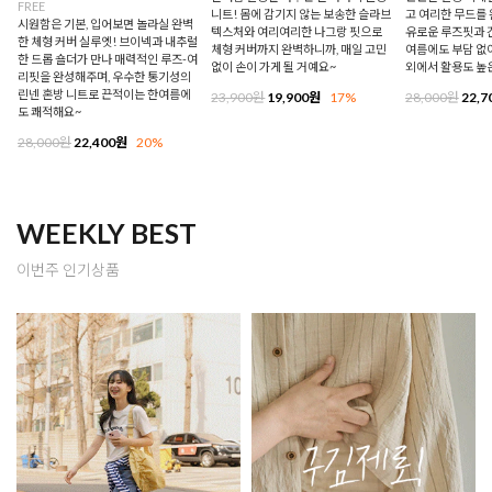
FREE
니트! 몸에 감기지 않는 보송한 슬라브
고 여리한 무드를 
시원함은 기본, 입어보면 놀라실 완벽
텍스처와 여리여리한 나그랑 핏으로
유로운 루즈핏과 
한 체형 커버 실루엣! 브이넥과 내추럴
체형 커버까지 완벽하니까, 매일 고민
여름에도 부담 없이
한 드롭 숄더가 만나 매력적인 루즈-여
없이 손이 가게 될 거예요~
외에서 활용도 높
리핏을 완성해주며, 우수한 통기성의
린넨 혼방 니트로 끈적이는 한여름에
23,900원
19,900원
17%
28,000원
22,7
도 쾌적해요~
28,000원
22,400원
20%
WEEKLY BEST
이번주 인기상품