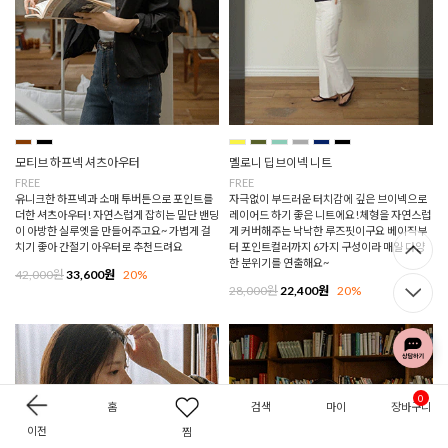
모티브 하프넥 셔츠아우터
멜로니 딥브이넥 니트
FREE
FREE
유니크한 하프넥과 소매 투버튼으로 포인트를
자극없이 부드러운 터치감에 깊은 브이넥으로
더한 셔츠아우터! 자연스럽게 잡히는 밑단 밴딩
레이어드 하기 좋은 니트에요!체형을 자연스럽
이 아방한 실루엣을 만들어주고요~ 가볍게 걸
게 커버해주는 낙낙한 루즈핏이구요 베이직부
치기 좋아 간절기 아우터로 추천드려요
터 포인트컬러까지 6가지 구성이라 매일 다양
한 분위기를 연출해요~
42,000원
33,600원
20%
28,000원
22,400원
20%
0
홈
검색
마이
장바구니
이전
찜