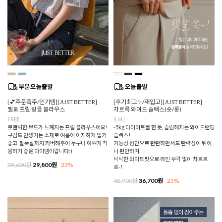
[💕주문폭주/인기템][JUST BETTER]
[후기최고✨/재입고][JUST BETTER]
멜로 프릴 링클 블라우스
차르륵 와이드 슬랙스(숏/롱)
FREE
S,M,L
로맨틱한 무드가 느껴지는 프릴 블라우스에요!
-5kg 다이어트를 한 듯, 슬림해지는 와이드밴딩
구김도 안생기는 소재로 여름에 이지하게 입기
슬랙스!
좋고, 팔뚝살까지 커버해주어 누구나 예쁘게 착
기능성 원단으로 탄탄하면서도 탄력성이 뛰어
용하기 좋은 아이템이랍니다:)
나 편안하며,
낙낙한 와이드핏으로 라인 부각 없이 차르르
38,600원
29,800원
23%
르-!
48,900원
36,700원
25%