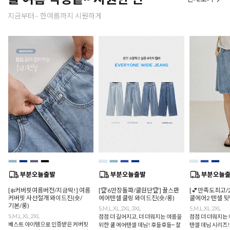
지금부터~ 한여름까지 시원하게
[❄️커버핏여름버전/지금딱!] 여름
[🏆6만장돌파/쿨원단🏆] 꿀스판
[💕만족도최고/
커버핏 사선절개 와이드진(숏/
에어텐셀 쿨링 와이드진(숏/롱)
쿨에어2 텐셀 
기본/롱)
S,M,L,XL,2XL,3XL
S,M,L,XL,2XL
S,M,L,XL,2XL
점점 더 길어지고, 더 더워지는 여름을
점점 더 더워지는 
베스트 아이템으로 인증받은 커버핏
위한 쿨 에어텐셀 데님! 후들후들~ 찰
텐셀 데님 시리즈!