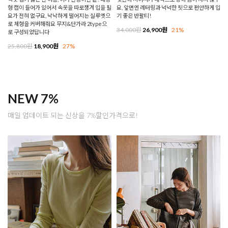
형 캡이 들어가 있어서 속옷을 따로챙겨 입을 필
요, 앞면엔 레터링과 넉넉한 핏으로 편안하게 입
요가 전혀 없구요, 낙낙하게 떨어지는 실루엣으
기 좋은 반팔티!
로 체형을 커버해줘요 무지&단가라 2type으
34,000원
26,900원
21%
로 구성되었답니다
25,800원
18,900원
27%
NEW 7%
매일 업데이트 되는 신상을 7%할인가격으로!