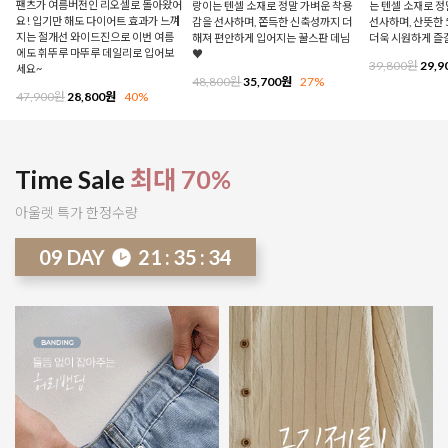
팬츠가 여름버전인 리오셀로 돌아왔어
랑이는 텐셀 소재로 정말 가벼운 착용
는 텐셀 소재로 
요! 입기만 해도 다이어트 효과가 느껴
감을 선사하며, 쫀득한 신축성까지 더
선사하며, 산뜻한 
지는 절개선 와이드진으로 이번 여름
해져 편안하게 입어지는 꿀스판 데님
더욱 시원하게 즐
에도 휘뚜루 마뚜루 데일리로 입어보
♥
39,800원
29,9
세요~
48,800원
35,700원
27%
47,900원
28,800원
40%
Time Sale
최대 70%
아울렛 특가 한정수량
09
DAY
21
:
35
:
29