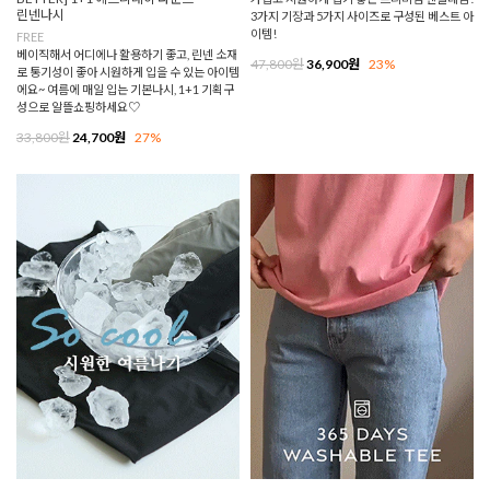
린넨나시
3가지 기장과 5가지 사이즈로 구성된 베스트 아
이템!
FREE
베이직해서 어디에나 활용하기 좋고, 린넨 소재
47,800원
36,900원
23%
로 통기성이 좋아 시원하게 입을 수 있는 아이템
에요~ 여름에 매일 입는 기본나시, 1+1 기획구
성으로 알뜰쇼핑하세요♡
33,800원
24,700원
27%