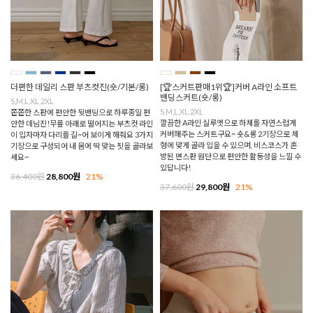
더편한 데일리 스판 부츠컷진(숏/기본/롱)
[🏆스커트판매1위🏆]커버 A라인 소프트
밴딩스커트(숏/롱)
S,M,L,XL,2XL
S,M,L,XL,2XL
쫀쫀한 스판에 편안한 뒷밴딩으로 하루종일 편
깔끔한 A라인 실루엣으로 하체를 자연스럽게
안한 데님진!무릎 아래로 떨어지는 부츠컷 라인
커버해주는 스커트구요~ 숏&롱 2기장으로 체
이 입자마자 다리를 길~어 보이게 해줘요 3가지
형에 맞게 골라 입을 수 있으며, 비스코스가 혼
기장으로 구성되어 내 몸에 딱 맞는 핏을 골라보
방된 면스판 원단으로 편안한 활동성을 느낄 수
세요~
있답니다!
36,400원
28,800원
21%
37,600원
29,800원
21%