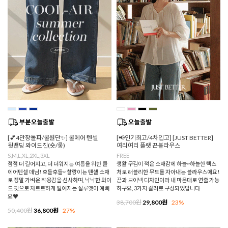
[💕4만장돌파/쿨원단✨] 쿨에어 텐셀
[📢인기최고/4차입고] [JUST BETTER]
뒷밴딩 와이드진(숏/롱)
여리여리 플랫 끈블라우스
S,M,L,XL,2XL,3XL
FREE
점점 더 길어지고, 더 더워지는 여름을 위한 쿨
생활 구김이 적은 소재감에 하늘~하늘한 텍스
에어텐셀 데님! 후들후들~ 찰랑이는 텐셀 소재
처로 러블리한 무드를 자아내는 블라우스에요!
로 정말 가벼운 착용감을 선사하며, 낙낙한 와이
끈과 브이넥 디자인이라 내 마음대로 연출 가능
드 핏으로 차르르하게 떨어지는 실루엣이 예뻐
하구요, 3가지 컬러로 구성되었답니다
요♥
38,700원
29,800원
23%
50,400원
36,800원
27%