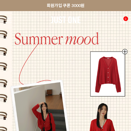
🚀오늘출발상품 당일발송 배송중
앱 다운로드 10% 할인쿠폰
앱 다운로드 10% 할인쿠폰
회원가입 쿠폰 3000원
0
NEW 7%
BEST
🚀오늘출발
MADE . J
상의
팬츠
아