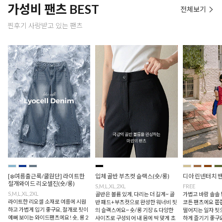
가성비 팬츠 BEST
전체보기
찐후기 사랑받고 있는 팬츠
[❄️여름출근룩/쿨원단] 라이트한
입체 골반 부츠컷 슬랙스(숏/롱)
디아 린넨터치 
절개와이드 리오셀진(숏/롱)
S,M,L,XL,2XL
FREE
S,M,L,XL,2XL
골반은 볼륨 있게, 다리는 더 길게~ 골
가볍고 바람 솔솔
라이트한 리오셀 소재로 여름에 시원
반 패드+부츠컷으로 완성한 워너비 핏
코튼 팬츠에요 쫀
하고 가볍게 입기 좋구요, 절개로 핏이
의 슬랙스에요~ 숏/롱 기장 & 다양한
떨어지는 일자 핏
예뻐 보이는 와이드팬츠에요! 숏, 롱 2
사이즈로 구성되어 내 몸에 딱 맞게 초
하게 즐기기 좋구