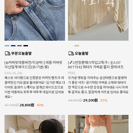
[❄️커버핏여름버전/지금딱!] 여름 커버핏
[💕2만장판매/5차입고특가✨][JUST
사선절개 와이드진(숏/기본/롱)
BETTER] 워터리 가벼운 줄지 썸머셔츠
S,M,L,XL,2XL
FREE
베스트 아이템으로 인증받은 커버핏 팬츠가 여
뜨거운 햇빛을 가려주는 살안타템으로 활용하
름버전인 리오셀로 돌아왔어요! 입기만 해도 다
기 좋은 셔츠! 공기처럼 가벼운 소재와 워터리
이어트 효과가 느껴지는 절개선 와이드진으로
한 색감으로 수수한 감성을 자아내요 나시 위에
이번 여름에도 휘뚜루 마뚜루 데일리로 입어보
툭 걸쳐도 좋고, 깔끔하게 셔츠로 입어도 좋아요
세요~
44,800원
29,200원
35%
47,900원
28,800원
40%