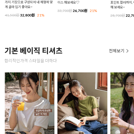
가지 기장으로 구성되어 내 체형에 맞
이스 해보세요♡
포인트 컬러까지,
게 골라 입기 좋아요~
해 보세요~
33,700원
26,700원
21%
41,500원
32,800원
21%
28,700원
22,7
기본 베이직 티셔츠
전체보기
합리적인가격 스타일을 더하다