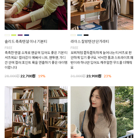
솔리드 촉촉텐셜 이너 기본티
라이스 찰랑텐션 단가라티
FREE
FREE
촉촉한 텐셀 소재로 맨살에 입어도 좋은 기본 티
모찌처럼 쫀득쫀득하게 늘어나는 티셔츠로 편
셔츠에요! 컬러감이 예뻐서 니트, 맨투맨, 가디
안하게 입기 좋구요, 넉넉한 품과 스트라이프 패
건 안에 컬러 포인트 룩을 연출하기 좋은 아이템
턴이라 하나만 입어도 캐주얼한 무드를 더해줘
이랍니다
요
28,000원
22,700원
19%
31,000원
23,900원
23%