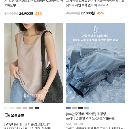
고 가벼운 소재로 준비햇어요~~ 낙낙한 와이드
지! 오전 출근부터 퇴근 후 데이트&모임까지 완
핏으로 라인 부각 없이 차르르르-!
벽해요♥
49,000원
27,000원
45%
34,900원
26,900원
23%
[❄️4만장판매/재오픈] 초경량
프리미엄텐셀 와이드진(숏/기본/롱)
[💕무더위대비❄️시즌입고][JUST
S,M,L,XL,2XL
BETTER] 1+1 에브리데이 라운드
가볍고 시원하게 입기 좋은 프리미엄 텐셀데님!