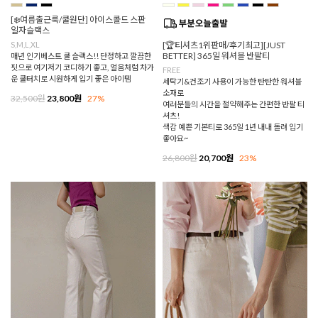
[❄️여름출근룩/쿨원단] 아이스콜드 스판
일자슬랙스
S,M,L,XL
[🏆티셔츠1위판매/후기최고][JUST
BETTER] 365일 워셔블 반팔티
매년 인기베스트 쿨 슬랙스!! 단정하고 깔끔한
핏으로 여기저기 코디하기 좋고, 얼음처럼 차가
FREE
운 쿨터치로 시원하게 입기 좋은 아이템
세탁기&건조기 사용이 가능한 탄탄한 워셔블
소재로
32,500원
23,800원
27%
여러분들의 시간을 절약해주는 간편한 반팔 티
셔츠!
색감 예쁜 기본티로 365일 1년 내내 돌려 입기
좋아요~
26,800원
20,700원
23%