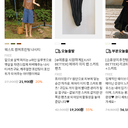
웨스트 썸머프린팅 나시티
FREE
[❄️여름을 시원하게][JUST
[⛱️휴양지추천템/
밑으로 살짝 퍼지는 a라인 실루엣으로
BETTER] 에어리 이지 랩 스커트
BETTER] 리
뱃살을 자연스럽게 커버해주는 나시
팬츠
+스커트
티셔츠구요, 캐주얼한 프린팅이 포인
트가 되어주는 아이템이에요
FREE
FREE
프리미엄 ITY 원단으로 피부에 닿는
입체적인 웨이브 
27,300원
21,900원
20%
순간 차가운, 에어리 이지 랩 스커트 팬
페미닌 감성이 느
츠! 구김도 거의 없어 별다른 관리가 필
우스는 내어 입기
요 없구요~ 겉보기엔 스커트 같지만 안
이며, 스커트는 
쪽은 팬츠로 되어있어 활동성을 높여
완성♥ 코디 세트
준답니다♥
가세요~
42,500원
19,200원
55%
74,800원
56,1