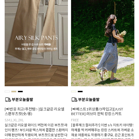
[📢반응 최고/추천템✨]실크같은 리오셀
[📢베스트1위상품/3차입고][JUST
스판부츠컷(숏/롱)
BETTER] 러브미 핀턱 캉캉스커트
S,M,L,XL,2XL
FREE
실크같은 리오셀 와이드 버전에 이은 부츠컷 라
[블루체크 컬러추가!] 이번 s/s 치트키 아이템!
인의 팬츠! 부드러운 텍스처에 쫀쫀한 스판까지
하체를 싹 커버해주는 캉캉 스커트에 가벼운 소
더해 편안하게 착용되며, 부츠컷으로 날씬한 다
재로 여름에도 착용하기 좋구요, 은근 포인트가