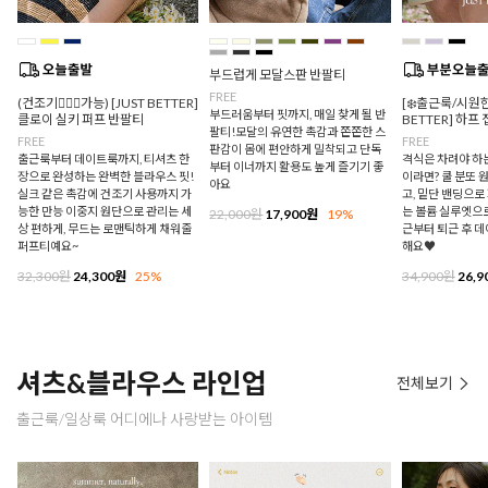
부드럽게 모달스판 반팔티
FREE
(건조기🙆🏻‍♀️가능) [JUST BETTER]
[❄️출근룩/시원한
부드러움부터 핏까지, 매일 찾게 될 반
클로이 실키 퍼프 반팔티
BETTER] 하프
팔티!모달의 유연한 촉감과 쫀쫀한 스
FREE
FREE
판감이 몸에 편안하게 밀착되고 단독
출근룩부터 데이트룩까지, 티셔츠 한
격식은 차려야 하
부터 이너까지 활용도 높게 즐기기 좋
장으로 완성하는 완벽한 블라우스 핏!
이라면? 쿨 분또 
아요
실크 같은 촉감에 건조기 사용까지 가
고, 밑단 밴딩으
능한 만능 이중지 원단으로 관리는 세
는 볼륨 실루엣으로
22,000원
17,900원
19%
상 편하게, 무드는 로맨틱하게 채워줄
근부터 퇴근 후 
퍼프티예요~
해요♥
32,300원
24,300원
25%
34,900원
26,9
셔츠&블라우스 라인업
전체보기
출근룩/일상룩 어디에나 사랑받는 아이템