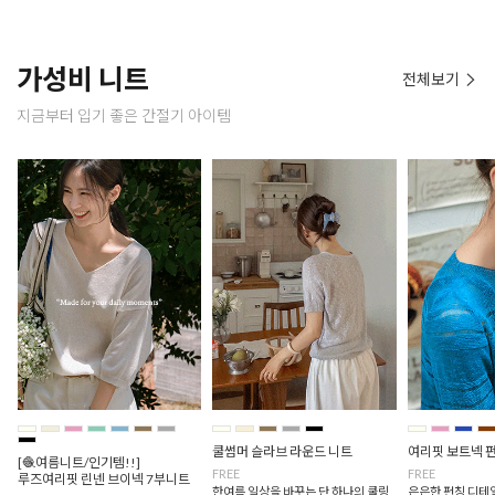
가성비 니트
전체보기
지금부터 입기 좋은 간절기 아이템
쿨썸머 슬라브 라운드 니트
여리핏 보트넥 
[🧶여름니트/인기템!!]
FREE
FREE
루즈여리핏 린넨 브이넥 7부니트
한여름 일상을 바꾸는 단 하나의 쿨링
은은한 펀칭 디테