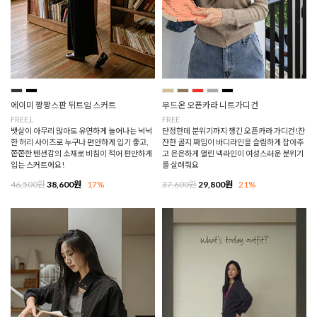
에이미 짱짱스판 뒤트임 스커트
무드온 오픈카라 니트가디건
FREE,L
FREE
뱃살이 아무리 많아도 유연하게 늘어나는 넉넉
단정한데 분위기까지 챙긴 오픈카라 가디건!잔
한 허리 사이즈로 누구나 편안하게 입기 좋고,
잔한 골지 짜임이 바디라인을 슬림하게 잡아주
쫀쫀한 텐션감의 소재로 비침이 적어 편안하게
고 은은하게 열린 넥라인이 여성스러운 분위기
입는 스커트에요!
를 살려줘요
46,500원
38,600원
17%
37,600원
29,800원
21%