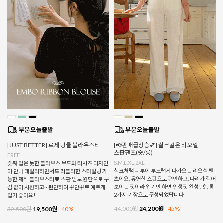
[JUST BETTER] 로제 링클 블라우스티
[📢판매급상승💕] 실크같은 리오셀
스판팬츠(숏/롱)
FREE
S,M,L,XL,2XL
갖춰 입은 듯한 블라우스 무드와 티셔츠 디자인
실크처럼 피부에 부드럽게 다가오는 리오셀 팬
이 만나 데일리하면서도 러블리한 스타일링 가
츠에요, 유연한 스판으로 편안하고, 다리가 길어
능한 제작 블라우스티♥ 스판 엠보 원단으로 구
보이는 핏이라 입기만 하면 인생핏 완성! 숏, 롱
김 없이 시원하고~ 편안하여 꾸안꾸로 예쁘게
2가지 기장으로 구성되었답니다
입기 좋아요!
44,000원
24,200원
45%
32,500원
19,500원
40%