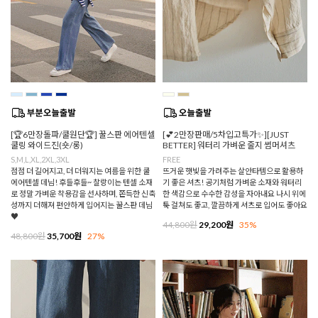
[🏆6만장돌파/쿨원단🏆] 꿀스판 에어텐셀
[💕2만장판매/5차입고특가✨][JUST
쿨링 와이드진(숏/롱)
BETTER] 워터리 가벼운 줄지 썸머셔츠
S,M,L,XL,2XL,3XL
FREE
점점 더 길어지고, 더 더워지는 여름을 위한 쿨
뜨거운 햇빛을 가려주는 살안타템으로 활용하
에어텐셀 데님! 후들후들~ 찰랑이는 텐셀 소재
기 좋은 셔츠! 공기처럼 가벼운 소재와 워터리
로 정말 가벼운 착용감을 선사하며, 쫀득한 신축
한 색감으로 수수한 감성을 자아내요 나시 위에
성까지 더해져 편안하게 입어지는 꿀스판 데님
툭 걸쳐도 좋고, 깔끔하게 셔츠로 입어도 좋아요
♥
44,800원
29,200원
35%
48,800원
35,700원
27%