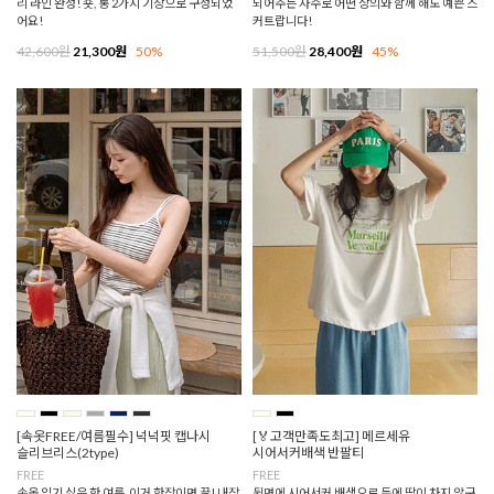
리 라인 완성! 숏, 롱 2가지 기장으로 구성되었
되어주는 자수로 어떤 상의와 함께 해도 예쁜 스
어요!
커트랍니다!
42,600원
21,300원
50%
51,500원
28,400원
45%
[속옷FREE/여름필수] 넉넉핏 캡나시
[🏅고객만족도최고] 메르세유
슬리브리스(2type)
시어서커배색 반팔티
FREE
FREE
속옷 입기 싫은 한 여름, 이거 한장이면 끝! 내장
뒷면에 시어서커 배색으로 등에 땀이 차지 않구