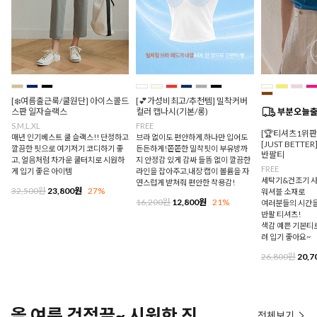
[❄️여름출근룩/쿨원단] 아이스콜드
[💕가성비최고/추천템] 밀착커버
스판 일자슬랙스
컬러 캡나시(기본/롱)
S,M,L,XL
FREE
[🏆티셔츠1위
매년 인기베스트 쿨 슬랙스!! 단정하고
브라 없이도 편안하게,하나만 입어도
[JUST BETTE
깔끔한 핏으로 여기저기 코디하기 좋
든든하게!쫀쫀한 밀착핏이 부유방까
반팔티
고, 얼음처럼 차가운 쿨터치로 시원하
지 안정감 있게 감싸 들뜸 없이 깔끔한
FREE
게 입기 좋은 아이템
라인을 잡아주고,내장 캡이 볼륨을 자
세탁기&건조기 사
연스럽게 받쳐줘 편안한 착용감!
32,500원
23,800원
27%
워셔블 소재로
16,200원
12,800원
21%
여러분들의 시간을
반팔 티셔츠!
색감 예쁜 기본티로
려 입기 좋아요~
26,800원
20,7
올 여름 걱정끝~ 시원한 진
전체보기