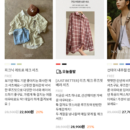
피크닉 레트로 체크 셔츠
선데이 내추럴 
FREE
FREE
[JUST BETTER] 리츠 체크 루즈핏
보기만 해도 기분 좋아지는 화사한 체
빳빳한 린넨에 비
베러 셔츠
크 셔츠예요~! 산뜻한 컬러감에 넉넉
셔츠구요, 루즈한
한 루즈핏으로 다양한 이너와 레이어
론 아우터로 입어
FREE
드하기 좋구요, 가볍게 툭 걸치는 여름
넨 특유의 텍스처
지금은 셔츠 하나로, 선선해지면 가벼
아우터로도 딱! 데일리 하게 즐겨보세
이에요! 가성비 
운 아우터로—
요 :)
보세요~
툭 걸쳐도 멋스러운 루즈핏에 탄탄한
두께감까지!
28,500원
22,800원
20%
35,000원
27,7
두 계절을 넘나들며 매일 찾게 될 체크
셔츠!
38,500원
28,900원
25%