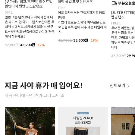
[💕가성비최고/추천템] 라이트업
어텀 롤업 포켓 린넨셔츠
린넨터치 뒷밴딩 스판팬츠
FREE
S,M,L
[JUST BETTE
여름 끝자락부터 간절기까지 활용도
밴딩팬츠
일반 여름 팬츠보다도 더욱 가볍게 나
만점!
온 라이트-업 와이드 팬츠로 한여름 무
가볍게 흐르는 소재와 여유로운 핏으
FREE,L
더위 속에서도 시원하게 입을 수 있구
로 입을수록 손이 자주 가는 데일리 셔
무더운 여름날, 
요~ 뒷밴딩과 신축성으로 바디에 편안
츠
듯한 느낌을 주는
하게 착용돼요!
팬츠! 가볍고 시
41,700원
33,800원
19%
휘뚜루 마뚜루 입
52,800원
43,900원
17%
니다
38,800원
29,9
지금 사야 휴가 때 입어요!
전체보기
지금 준비해두면, 휴가 코디 고민 끝