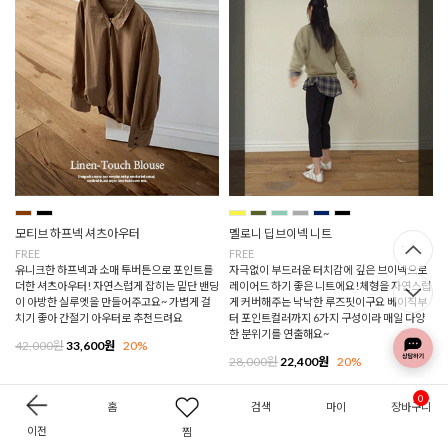
모티브 하프넥 셔츠아우터
멜로니 딥브이넥 니트
FREE
FREE
유니크한 하프넥과 소매 투버튼으로 포인트를
자극없이 부드러운 터치감에 깊은 브이넥으로
더한 셔츠아우터! 자연스럽게 잡히는 밑단 밴딩
레이어드 하기 좋은 니트에요!체형을 자연스럽
이 아방한 실루엣을 만들어주고요~ 가볍게 걸
게 커버해주는 낙낙한 루즈핏이구요 베이직부
치기 좋아 간절기 아우터로 추천드려요
터 포인트컬러까지 6가지 구성이라 매일 다양
한 분위기를 연출해요~
42,000원
33,600원
20%
28,000원
22,400원
20%
0
홈
검색
마이
장바구니
이전
찜