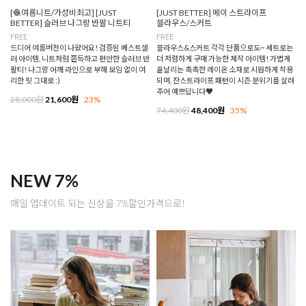
[🧶여름니트/가성비최고] [JUST
[JUST BETTER] 메이 스트라이프
BETTER] 슬러브 나그랑 반팔 니트티
블라우스/스커트
FREE
FREE
드디어 여름버전이 나왔어요! 검증된 베스트셀
블라우스&스커트 각각 단품으로도~ 세트로는
러 아이템, 니트처럼 쫀득하고 편안한 슬러브 반
더 저렴하게 구매 가능한 제작 아이템! 가볍게
팔티! 나그랑 어깨 라인으로 부해 보임 없이 여
흩날리는 촉촉한 레이온 소재로 시원하게 착용
리한 핏 그대로 :)
되며, 잔스트라이프 패턴이 시즌 분위기를 살려
주어 예쁘답니다♥
28,000원
21,600원
23%
74,400원
48,400원
35%
NEW 7%
매일 업데이트 되는 신상을 7%할인가격으로!