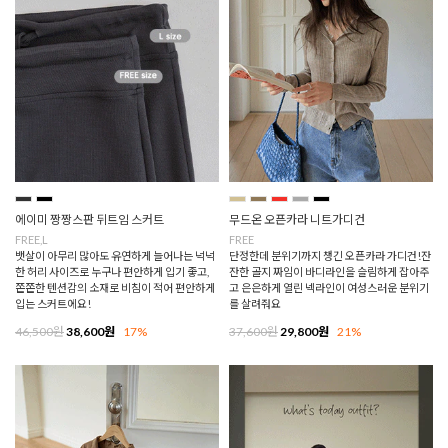
에이미 짱짱스판 뒤트임 스커트
무드온 오픈카라 니트가디건
FREE,L
FREE
뱃살이 아무리 많아도 유연하게 늘어나는 넉넉
단정한데 분위기까지 챙긴 오픈카라 가디건!잔
한 허리 사이즈로 누구나 편안하게 입기 좋고,
잔한 골지 짜임이 바디라인을 슬림하게 잡아주
쫀쫀한 텐션감의 소재로 비침이 적어 편안하게
고 은은하게 열린 넥라인이 여성스러운 분위기
입는 스커트에요!
를 살려줘요
46,500원
38,600원
17%
37,600원
29,800원
21%