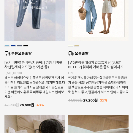
[❄️커버핏여름버전/지금딱!] 여름 커버핏
[💕2만장판매/5차입고특가✨][JUST
사선절개 와이드진(숏/기본/롱)
BETTER] 워터리 가벼운 줄지 썸머셔츠
S,M,L,XL,2XL
FREE
베스트 아이템으로 인증받은 커버핏 팬츠가 여
뜨거운 햇빛을 가려주는 살안타템으로 활용하
름버전인 리오셀로 돌아왔어요! 입기만 해도 다
기 좋은 셔츠! 공기처럼 가벼운 소재와 워터리
이어트 효과가 느껴지는 절개선 와이드진으로
한 색감으로 수수한 감성을 자아내요 나시 위에
이번 여름에도 휘뚜루 마뚜루 데일리로 입어보
툭 걸쳐도 좋고, 깔끔하게 셔츠로 입어도 좋아요
세요~
44,800원
29,200원
35%
47,900원
28,800원
40%