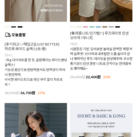
[🧶여름니트/인기템!!] 루즈여리핏 린넨
브이넥 7부니트
[후기최고✨/재입고][JUST BETTER]
FREE
차르륵 와이드 슬랙스(숏/롱)
시원함은 기본, 입어보면 놀라실 완벽한 체형 커
버 실루엣! 브이넥과 내추럴한 드롭 숄더가 만
S,M,L
나 매력적인 루즈-여리핏을 완성해주며, 우수한
-5kg 다이어트를 한 듯, 슬림해지는 와이드밴딩
통기성의 린넨 혼방 니트로 끈적이는 한여름에
슬랙스!
도 쾌적해요~
기능성 원단으로 탄탄하면서도 탄력성이 뛰어
나 편안하며,
28,000원
22,400원
20%
낙낙한 와이드핏으로 라인 부각 없이 차르르
르-!
48,900원
36,700원
25%