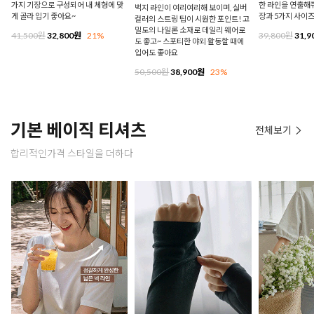
가지 기장으로 구성되어 내 체형에 맞
한 라인을 연출해줘
벅지 라인이 여리여리해 보이며, 실버
게 골라 입기 좋아요~
장과 5가지 사이
컬러의 스트링 팁이 시원한 포인트! 고
밀도의 나일론 소재로 데일리 웨어로
41,500원
32,800원
21%
39,800원
31,9
도 좋고~ 스포티한 야외 활동할 때에
입어도 좋아요
50,500원
38,900원
23%
기본 베이직 티셔츠
전체보기
합리적인가격 스타일을 더하다