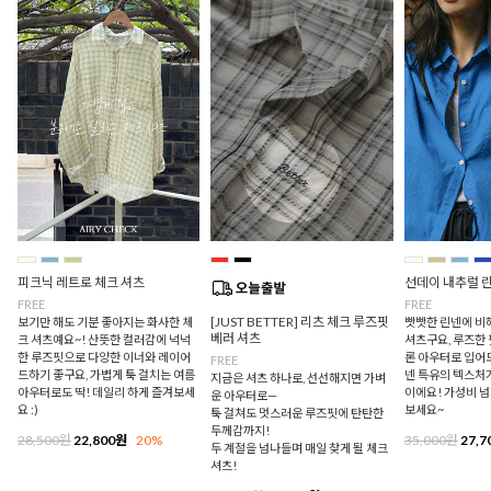
피크닉 레트로 체크 셔츠
선데이 내추럴 
FREE
FREE
[JUST BETTER] 리츠 체크 루즈핏
보기만 해도 기분 좋아지는 화사한 체
빳빳한 린넨에 비
베러 셔츠
크 셔츠예요~! 산뜻한 컬러감에 넉넉
셔츠구요, 루즈한
한 루즈핏으로 다양한 이너와 레이어
론 아우터로 입어
FREE
드하기 좋구요, 가볍게 툭 걸치는 여름
넨 특유의 텍스처
지금은 셔츠 하나로, 선선해지면 가벼
아우터로도 딱! 데일리 하게 즐겨보세
이에요! 가성비 
운 아우터로—
요 :)
보세요~
툭 걸쳐도 멋스러운 루즈핏에 탄탄한
두께감까지!
28,500원
22,800원
20%
35,000원
27,7
두 계절을 넘나들며 매일 찾게 될 체크
셔츠!