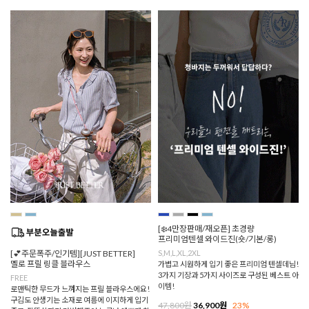
[❄️4만장판매/재오픈] 초경량
프리미엄텐셀 와이드진(숏/기본/롱)
[💕주문폭주/인기템][JUST BETTER]
S,M,L,XL,2XL
멜로 프릴 링클 블라우스
가볍고 시원하게 입기 좋은 프리미엄 텐셀데님!
3가지 기장과 5가지 사이즈로 구성된 베스트 아
FREE
이템!
로맨틱한 무드가 느껴지는 프릴 블라우스에요!
구김도 안생기는 소재로 여름에 이지하게 입기
47,800원
36,900원
23%