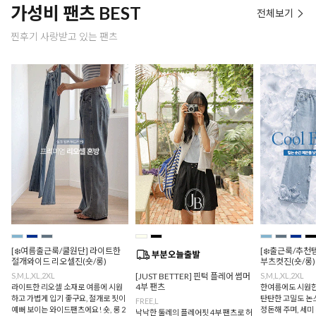
가성비 팬츠 BEST
전체보기
찐후기 사랑받고 있는 팬츠
[❄️여름출근룩/쿨원단] 라이트한
[❄️출근룩/추천
절개와이드 리오셀진(숏/롱)
부츠컷진(숏/롱)
S,M,L,XL,2XL
[JUST BETTER] 핀턱 플레어 썸머
S,M,L,XL,2XL
4부 팬츠
라이트한 리오셀 소재로 여름에 시원
한여름에도 시원한
하고 가볍게 입기 좋구요, 절개로 핏이
탄탄한 고밀도 논
FREE,L
예뻐 보이는 와이드팬츠에요! 숏, 롱 2
정돈해 주며, 세미
낙낙한 둘레의 플레어핏 4부 팬츠로 허