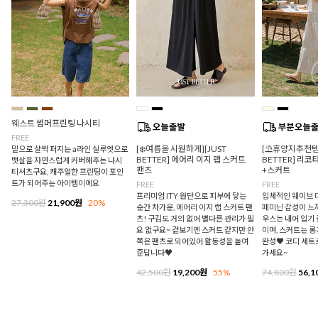
웨스트 썸머프린팅 나시티
FREE
[❄️여름을 시원하게][JUST
[⛱️휴양지추천템/
밑으로 살짝 퍼지는 a라인 실루엣으로
BETTER] 에어리 이지 랩 스커트
BETTER] 리
뱃살을 자연스럽게 커버해주는 나시
팬츠
+스커트
티셔츠구요, 캐주얼한 프린팅이 포인
트가 되어주는 아이템이에요
FREE
FREE
프리미엄 ITY 원단으로 피부에 닿는
입체적인 웨이브 
27,300원
21,900원
20%
순간 차가운, 에어리 이지 랩 스커트 팬
페미닌 감성이 느
츠! 구김도 거의 없어 별다른 관리가 필
우스는 내어 입기
요 없구요~ 겉보기엔 스커트 같지만 안
이며, 스커트는 
쪽은 팬츠로 되어있어 활동성을 높여
완성♥ 코디 세트
준답니다♥
가세요~
42,500원
19,200원
55%
74,800원
56,1