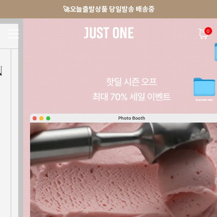
🚀오늘출발상품 당일발송 배송중
앱 다운로드 10% 할인쿠폰
회원가입 쿠폰 3000원
0
NEW 7%
BEST
🚀오늘출발
MADE . J
상의
팬츠
아