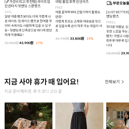
[💕가성비최고/추천템] 라이트업
어텀 롤업 포켓 린넨셔츠
린넨터치 뒷밴딩 스판팬츠
FREE
S,M,L
[JUST BETTE
여름 끝자락부터 간절기까지 활용도
밴딩팬츠
일반 여름 팬츠보다도 더욱 가볍게 나
만점!
온 라이트-업 와이드 팬츠로 한여름 무
가볍게 흐르는 소재와 여유로운 핏으
FREE,L
더위 속에서도 시원하게 입을 수 있구
로 입을수록 손이 자주 가는 데일리 셔
무더운 여름날, 
요~ 뒷밴딩과 신축성으로 바디에 편안
츠
듯한 느낌을 주는
하게 착용돼요!
팬츠! 가볍고 시
41,700원
33,800원
19%
휘뚜루 마뚜루 입
52,800원
43,900원
17%
니다
38,800원
29,9
지금 사야 휴가 때 입어요!
전체보기
지금 준비해두면, 휴가 코디 고민 끝