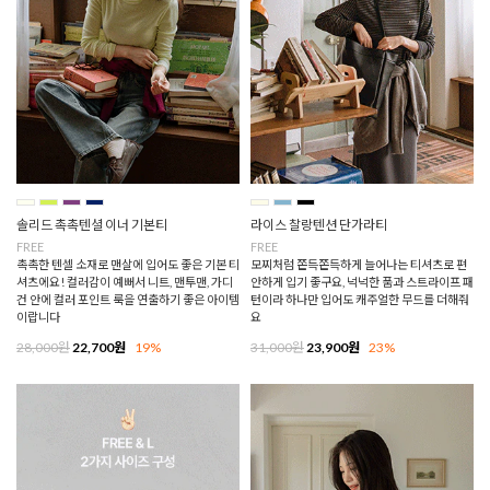
솔리드 촉촉텐셜 이너 기본티
라이스 찰랑텐션 단가라티
FREE
FREE
촉촉한 텐셀 소재로 맨살에 입어도 좋은 기본 티
모찌처럼 쫀득쫀득하게 늘어나는 티셔츠로 편
셔츠에요! 컬러감이 예뻐서 니트, 맨투맨, 가디
안하게 입기 좋구요, 넉넉한 품과 스트라이프 패
건 안에 컬러 포인트 룩을 연출하기 좋은 아이템
턴이라 하나만 입어도 캐주얼한 무드를 더해줘
이랍니다
요
28,000원
22,700원
19%
31,000원
23,900원
23%