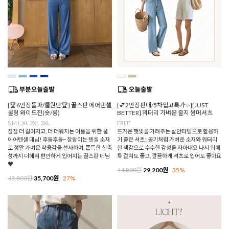
[🏆6만장돌파/쿨원단🏆] 꿀스판 에어텐셀
[💕2만장판매/5차입고특가✨][JUST
쿨링 와이드진(숏/롱)
BETTER] 워터리 가벼운 줄지 썸머셔츠
S,M,L,XL,2XL,3XL
FREE
점점 더 길어지고, 더 더워지는 여름을 위한 쿨
뜨거운 햇빛을 가려주는 살안타템으로 활용하
에어텐셀 데님! 후들후들~ 찰랑이는 텐셀 소재
기 좋은 셔츠! 공기처럼 가벼운 소재와 워터리
로 정말 가벼운 착용감을 선사하며, 쫀득한 신축
한 색감으로 수수한 감성을 자아내요 나시 위에
성까지 더해져 편안하게 입어지는 꿀스판 데님
툭 걸쳐도 좋고, 깔끔하게 셔츠로 입어도 좋아요
♥
44,800원
29,200원
35%
48,800원
35,700원
27%