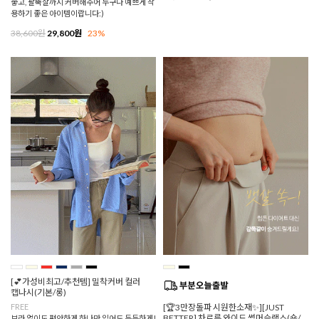
좋고, 팔뚝살까지 커버해주어 누구나 예쁘게 착
용하기 좋은 아이템이랍니다:)
38,600원
29,800원
23%
[💕가성비최고/추천템] 밀착커버 컬러
캡나시(기본/롱)
FREE
[🏆3만장돌파 시원한소재✨][JUST
BETTER] 차르륵 와이드 썸머슬랙스(숏/
브라 없이도 편안하게,하나만 입어도 든든하게!