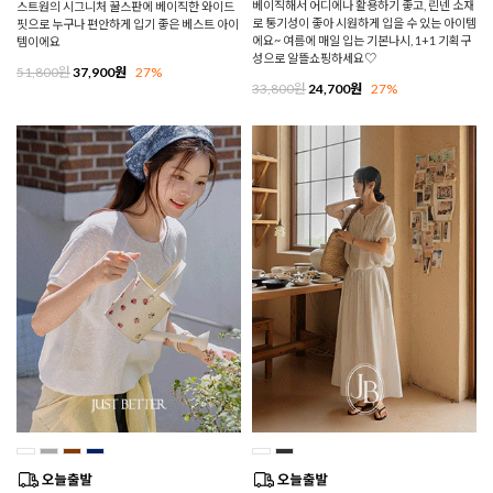
베이직해서 어디에나 활용하기 좋고, 린넨 소재
스트원의 시그니처 꿀스판에 베이직한 와이드
로 통기성이 좋아 시원하게 입을 수 있는 아이템
핏으로 누구나 편안하게 입기 좋은 베스트 아이
에요~ 여름에 매일 입는 기본나시, 1+1 기획구
템이에요
성으로 알뜰쇼핑하세요♡
51,800원
37,900원
27%
33,800원
24,700원
27%