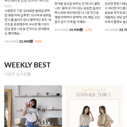
루즈여리핏 린넨 브이넥 7부니트
한여름 일상을 바꾸는 단 하나의 쿨링
은은한 펀칭 디테
FREE
니트! 몸에 감기지 않는 보송한 슬라브
고 여리한 무드를 
시원함은 기본, 입어보면 놀라실 완벽
텍스처와 여리여리한 나그랑 핏으로
유로운 루즈핏과 
한 체형 커버 실루엣! 브이넥과 내추럴
체형 커버까지 완벽하니까, 매일 고민
여름에도 부담 없이
한 드롭 숄더가 만나 매력적인 루즈-여
없이 손이 가게 될 거예요~
외에서 활용도 높
리핏을 완성해주며, 우수한 통기성의
린넨 혼방 니트로 끈적이는 한여름에
23,900원
19,900원
17%
28,000원
22,7
도 쾌적해요~
28,000원
22,400원
20%
WEEKLY BEST
이번주 인기상품