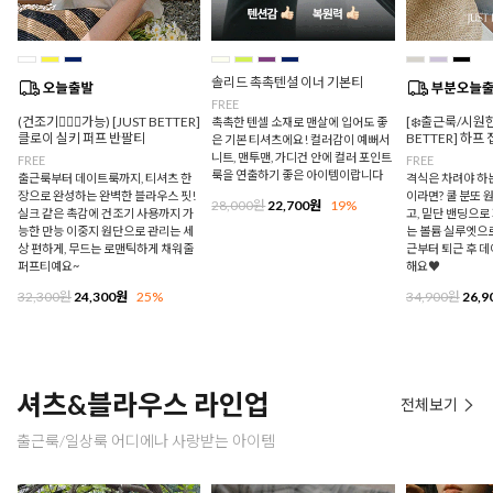
솔리드 촉촉텐셜 이너 기본티
FREE
(건조기🙆🏻‍♀️가능) [JUST BETTER]
[❄️출근룩/시원한
촉촉한 텐셀 소재로 맨살에 입어도 좋
클로이 실키 퍼프 반팔티
BETTER] 하프
은 기본 티셔츠에요! 컬러감이 예뻐서
니트, 맨투맨, 가디건 안에 컬러 포인트
FREE
FREE
룩을 연출하기 좋은 아이템이랍니다
출근룩부터 데이트룩까지, 티셔츠 한
격식은 차려야 하
장으로 완성하는 완벽한 블라우스 핏!
이라면? 쿨 분또 
28,000원
22,700원
19%
실크 같은 촉감에 건조기 사용까지 가
고, 밑단 밴딩으
능한 만능 이중지 원단으로 관리는 세
는 볼륨 실루엣으로
상 편하게, 무드는 로맨틱하게 채워줄
근부터 퇴근 후 
퍼프티예요~
해요♥
32,300원
24,300원
25%
34,900원
26,9
셔츠&블라우스 라인업
전체보기
출근룩/일상룩 어디에나 사랑받는 아이템