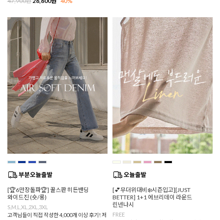
47,900원
28,800원
40%
[🏆6만장돌파🏆] 꿀스판 히든밴딩
[💕무더위대비❄️시즌입고][JUST
와이드진 (숏/롱)
BETTER] 1+1 에브리데이 라운드
린넨나시
S,M,L,XL,2XL,3XL
FREE
고객님들이 직접 작성한 4,000개 이상 후기! 저