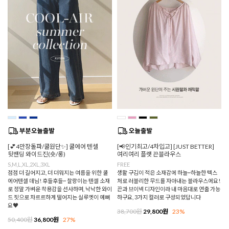
[💕4만장돌파/쿨원단✨] 쿨에어 텐셀
[📢인기최고/4차입고] [JUST BETTER]
뒷밴딩 와이드진(숏/롱)
여리여리 플랫 끈블라우스
S,M,L,XL,2XL,3XL
FREE
점점 더 길어지고, 더 더워지는 여름을 위한 쿨
생활 구김이 적은 소재감에 하늘~하늘한 텍스
에어텐셀 데님! 후들후들~ 찰랑이는 텐셀 소재
처로 러블리한 무드를 자아내는 블라우스에요!
로 정말 가벼운 착용감을 선사하며, 낙낙한 와이
끈과 브이넥 디자인이라 내 마음대로 연출 가능
드 핏으로 차르르하게 떨어지는 실루엣이 예뻐
하구요, 3가지 컬러로 구성되었답니다
요♥
38,700원
29,800원
23%
50,400원
36,800원
27%