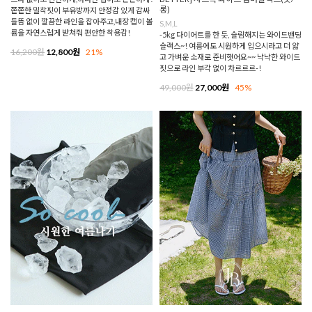
롱)
쫀쫀한 밀착핏이 부유방까지 안정감 있게 감싸
들뜸 없이 깔끔한 라인을 잡아주고,내장 캡이 볼
S,M,L
륨을 자연스럽게 받쳐줘 편안한 착용감!
-5kg 다이어트를 한 듯, 슬림해지는 와이드밴딩
슬랙스~! 여름에도 시원하게 입으시라고 더 얇
16,200원
12,800원
21%
고 가벼운 소재로 준비햇어요~~ 낙낙한 와이드
핏으로 라인 부각 없이 차르르르-!
49,000원
27,000원
45%