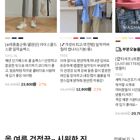
[❄️여름출근룩/쿨원단] 아이스콜드
[💕가성비최고/추천템] 밀착커버
스판 일자슬랙스
컬러 캡나시(기본/롱)
S,M,L,XL
FREE
[🏆티셔츠1위
매년 인기베스트 쿨 슬랙스!! 단정하고
브라 없이도 편안하게,하나만 입어도
[JUST BETTE
깔끔한 핏으로 여기저기 코디하기 좋
든든하게!쫀쫀한 밀착핏이 부유방까
반팔티
고, 얼음처럼 차가운 쿨터치로 시원하
지 안정감 있게 감싸 들뜸 없이 깔끔한
FREE
게 입기 좋은 아이템
라인을 잡아주고,내장 캡이 볼륨을 자
세탁기&건조기 사
연스럽게 받쳐줘 편안한 착용감!
32,500원
23,800원
27%
워셔블 소재로
16,200원
12,800원
21%
여러분들의 시간을
반팔 티셔츠!
색감 예쁜 기본티로
려 입기 좋아요~
26,800원
20,7
올 여름 걱정끝~ 시원한 진
전체보기