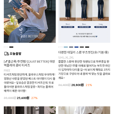
더편한 데일리 스판 부츠컷진(숏/기본/롱)
S,M,L,XL,2XL
[💕출근룩/추천템!] [JUST BETTER] 어반
쫀쫀한 스판에 편안한 뒷밴딩으로 하루종일 편
백플레어 콤비 티셔츠
안한 데님진!무릎 아래로 떨어지는 부츠컷 라인
이 입자마자 다리를 길~어 보이게 해줘요 3가지
FREE
기장으로 구성되어 내 몸에 딱 맞는 핏을 골라보
티셔츠처럼 편안하게, 블라우스처럼 우아하게!
세요~
엄청난 사랑을 받았던 베스트 아이템이 다시 돌
아왔어요~ 앞모습은 깔끔한 티셔츠인데, 뒤로
36,400원
28,800원
21%
돌아서면 블라우스처럼 찰랑~ 퍼지는 플레어
배색이 예쁜 아이템!
35,000원
25,600원
27%