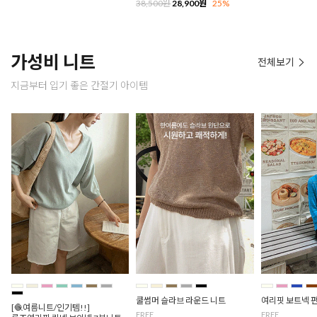
38,500원
28,900원
25%
가성비 니트
전체보기
지금부터 입기 좋은 간절기 아이템
쿨썸머 슬라브 라운드 니트
여리핏 보트넥 
[🧶여름니트/인기템!!]
FREE
FREE