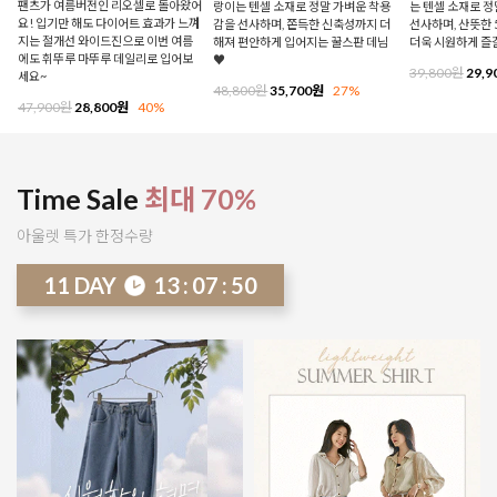
팬츠가 여름버전인 리오셀로 돌아왔어
랑이는 텐셀 소재로 정말 가벼운 착용
는 텐셀 소재로 
요! 입기만 해도 다이어트 효과가 느껴
감을 선사하며, 쫀득한 신축성까지 더
선사하며, 산뜻한 
지는 절개선 와이드진으로 이번 여름
해져 편안하게 입어지는 꿀스판 데님
더욱 시원하게 즐
에도 휘뚜루 마뚜루 데일리로 입어보
♥
39,800원
29,9
세요~
48,800원
35,700원
27%
47,900원
28,800원
40%
Time Sale
최대 70%
아울렛 특가 한정수량
11
DAY
13
:
07
:
46