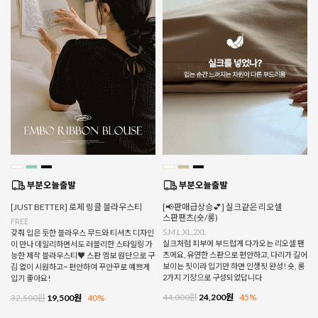
[JUST BETTER] 로제 링클 블라우스티
[📢판매급상승💕] 실크같은 리오셀
스판팬츠(숏/롱)
FREE
S,M,L,XL,2XL
갖춰 입은 듯한 블라우스 무드와 티셔츠 디자인
실크처럼 피부에 부드럽게 다가오는 리오셀 팬
이 만나 데일리하면서도 러블리한 스타일링 가
츠에요, 유연한 스판으로 편안하고, 다리가 길어
능한 제작 블라우스티♥ 스판 엠보 원단으로 구
보이는 핏이라 입기만 하면 인생핏 완성! 숏, 롱
김 없이 시원하고~ 편안하여 꾸안꾸로 예쁘게
2가지 기장으로 구성되었답니다
입기 좋아요!
44,000원
24,200원
45%
32,500원
19,500원
40%