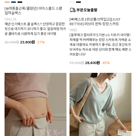
[❄️여름출근룩/쿨원단] 아이스콜드 스판
일자슬랙스
S,M,L,XL
[📢베스트1위상품/3차입고][JUST
BETTER] 러브미 핀턱 캉캉스커트
매년 인기베스트 쿨 슬랙스!! 단정하고 깔끔한
핏으로 여기저기 코디하기 좋고, 얼음처럼 차가
FREE
운 쿨터치로 시원하게 입기 좋은 아이템
[블루체크 컬러추가!] 이번 s/s 치트키 아이템!
하체를 싹 커버해주는 캉캉 스커트에 가벼운 소
32,500원
23,800원
27%
재로 여름에도 착용하기 좋구요, 은근 포인트가
되어주는 자수로 어떤 상의와 함께 해도 예쁜 스
커트랍니다!
51,500원
28,400원
45%