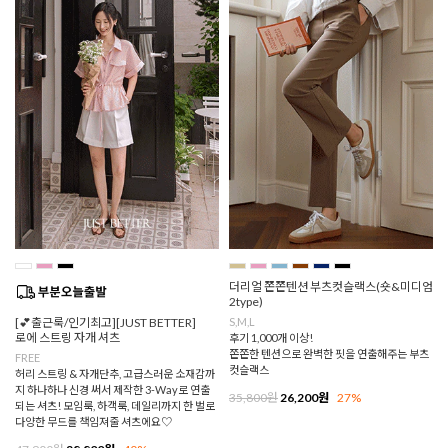
더리얼 쫀쫀텐션 부츠컷슬랙스(숏&미디엄
2type)
[💕출근룩/인기최고][JUST BETTER]
S,M,L
로에 스트링 자개 셔츠
후기 1,000개 이상!
쫀쫀한 텐션으로 완벽한 핏을 연출해주는 부츠
FREE
컷슬랙스
허리 스트링 & 자개단추, 고급스러운 소재감까
지 하나하나 신경 써서 제작한 3-Way로 연출
35,800원
26,200원
27%
되는 셔츠! 모임룩, 하객룩, 데일리까지 한 벌로
다양한 무드를 책임져줄 셔츠에요♡