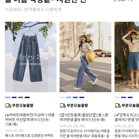
지금부터~ 한여름까지 시원하게
[❄️커버핏여름버전/지금딱!] 여름
[🏆6만장돌파/쿨원단🏆] 꿀스판
[💕만족도최고/
커버핏 사선절개 와이드진(숏/
에어텐셀 쿨링 와이드진(숏/롱)
쿨에어2 텐셀 
기본/롱)
S,M,L,XL,2XL,3XL
S,M,L,XL,2XL
S,M,L,XL,2XL
점점 더 길어지고, 더 더워지는 여름을
점점 더 더워지는 
베스트 아이템으로 인증받은 커버핏
위한 쿨 에어텐셀 데님! 후들후들~ 찰
텐셀 데님 시리즈!