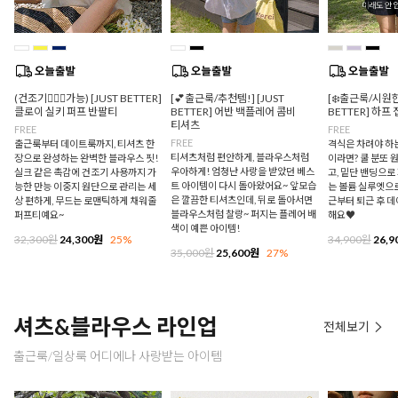
(건조기🙆🏻‍♀️가능) [JUST BETTER]
[💕출근룩/추천템!] [JUST
[❄️출근룩/시원한
클로이 실키 퍼프 반팔티
BETTER] 어반 백플레어 콤비
BETTER] 하프
티셔츠
FREE
FREE
FREE
출근룩부터 데이트룩까지, 티셔츠 한
격식은 차려야 하
티셔츠처럼 편안하게, 블라우스처럼
장으로 완성하는 완벽한 블라우스 핏!
이라면? 쿨 분또 
우아하게! 엄청난 사랑을 받았던 베스
실크 같은 촉감에 건조기 사용까지 가
고, 밑단 밴딩으
트 아이템이 다시 돌아왔어요~ 앞모습
능한 만능 이중지 원단으로 관리는 세
는 볼륨 실루엣으로
은 깔끔한 티셔츠인데, 뒤로 돌아서면
상 편하게, 무드는 로맨틱하게 채워줄
근부터 퇴근 후 
블라우스처럼 찰랑~ 퍼지는 플레어 배
퍼프티예요~
해요♥
색이 예쁜 아이템!
32,300원
24,300원
25%
34,900원
26,9
35,000원
25,600원
27%
셔츠&블라우스 라인업
전체보기
출근룩/일상룩 어디에나 사랑받는 아이템