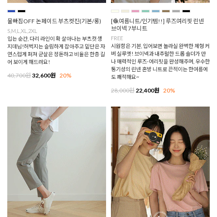
물빠짐OFF 논페이드 부츠컷진(기본/롱)
[🧶여름니트/인기템!!] 루즈여리핏 린넨
브이넥 7부니트
S,M,L,XL,2XL
FREE
입는 순간, 다리 라인이 확 살아나는 부츠컷 생
시원함은 기본, 입어보면 놀라실 완벽한 체형 커
지데님!허벅지는 슬림하게 잡아주고 밑단은 자
버 실루엣! 브이넥과 내추럴한 드롭 숄더가 만
연스럽게 퍼져 군살은 정돈하고 비율은 한층 길
나 매력적인 루즈-여리핏을 완성해주며, 우수한
어 보이게 해드려요!
통기성의 린넨 혼방 니트로 끈적이는 한여름에
40,700원
32,600원
20%
도 쾌적해요~
28,000원
22,400원
20%