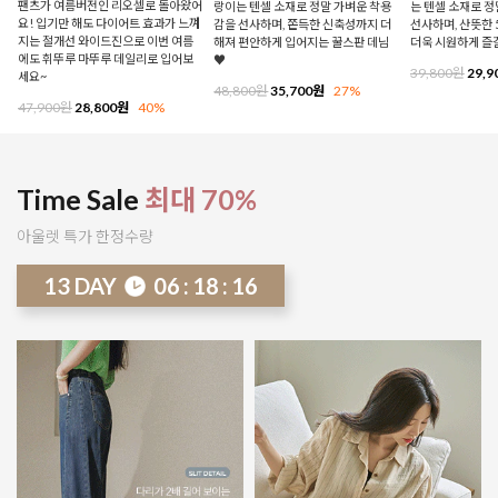
팬츠가 여름버전인 리오셀로 돌아왔어
랑이는 텐셀 소재로 정말 가벼운 착용
는 텐셀 소재로 
요! 입기만 해도 다이어트 효과가 느껴
감을 선사하며, 쫀득한 신축성까지 더
선사하며, 산뜻한 
지는 절개선 와이드진으로 이번 여름
해져 편안하게 입어지는 꿀스판 데님
더욱 시원하게 즐
에도 휘뚜루 마뚜루 데일리로 입어보
♥
39,800원
29,9
세요~
48,800원
35,700원
27%
47,900원
28,800원
40%
Time Sale
최대 70%
아울렛 특가 한정수량
13
DAY
06
:
18
:
11