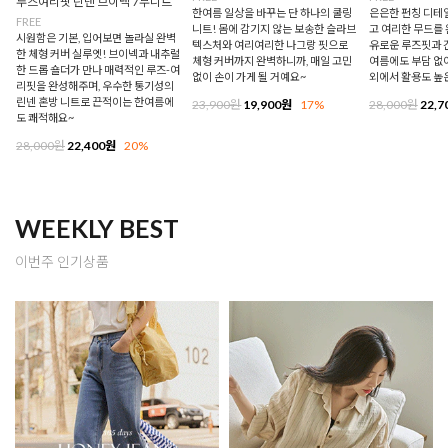
루즈여리핏 린넨 브이넥 7부니트
한여름 일상을 바꾸는 단 하나의 쿨링
은은한 펀칭 디테
FREE
니트! 몸에 감기지 않는 보송한 슬라브
고 여리한 무드를 
시원함은 기본, 입어보면 놀라실 완벽
텍스처와 여리여리한 나그랑 핏으로
유로운 루즈핏과 
한 체형 커버 실루엣! 브이넥과 내추럴
체형 커버까지 완벽하니까, 매일 고민
여름에도 부담 없이
한 드롭 숄더가 만나 매력적인 루즈-여
없이 손이 가게 될 거예요~
외에서 활용도 높
리핏을 완성해주며, 우수한 통기성의
린넨 혼방 니트로 끈적이는 한여름에
23,900원
19,900원
17%
28,000원
22,7
도 쾌적해요~
28,000원
22,400원
20%
WEEKLY BEST
이번주 인기상품