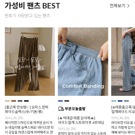
가성비 팬츠 BEST
전체보기
찐후기 사랑받고 있는 팬츠
[출근룩 만능템✨] 오피스 핀턱
[❄️여름출근룩/
와이드슬랙스(숏/기본/롱)
절개와이드 리오
S,M,L,XL,2XL
[🔥역대급 여름 감사제🔥]
S,M,L,XL,2XL
사이드절개 스트라이프 4부데님
베이직한 디자인으로 자꾸만 손이 가
라이트한 리오셀 
는 데일리템 슬랙스에요! 와이드한 핏
하고 가볍게 입기 
S,M,L,XL,2XL
이 군살을 자연스럽게 커버해주고, 한
예뻐 보이는 와이드
흔하지 않아 소장 가치가 있는 스트라