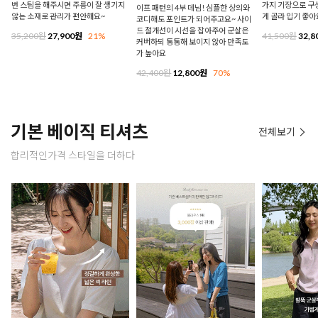
번 스팀을 해주시면 주름이 잘 생기지
가지 기장으로 구
이프 패턴의 4부 데님! 심플한 상의와
않는 소재로 관리가 편안해요~
게 골라 입기 좋아
코디해도 포인트가 되어주고요~ 사이
드 절개선이 시선을 잡아주어 군살은
35,200원
27,900원
21%
41,500원
32,8
커버하되 통통해 보이지 않아 만족도
가 높아요
42,400원
12,800원
70%
기본 베이직 티셔츠
전체보기
합리적인가격 스타일을 더하다