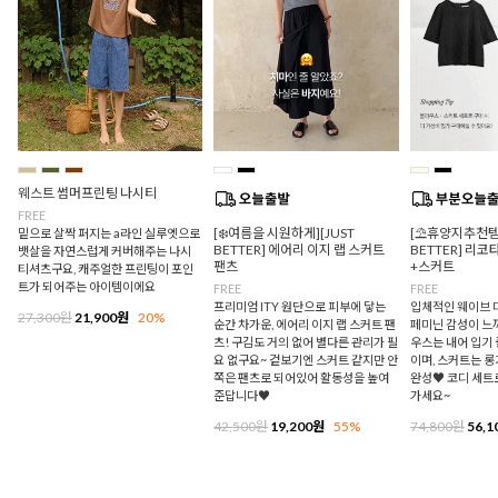
웨스트 썸머프린팅 나시티
FREE
[❄️여름을 시원하게][JUST
[⛱️휴양지추천템/
밑으로 살짝 퍼지는 a라인 실루엣으로
BETTER] 에어리 이지 랩 스커트
BETTER] 리
뱃살을 자연스럽게 커버해주는 나시
팬츠
+스커트
티셔츠구요, 캐주얼한 프린팅이 포인
트가 되어주는 아이템이에요
FREE
FREE
프리미엄 ITY 원단으로 피부에 닿는
입체적인 웨이브 
27,300원
21,900원
20%
순간 차가운, 에어리 이지 랩 스커트 팬
페미닌 감성이 느
츠! 구김도 거의 없어 별다른 관리가 필
우스는 내어 입기
요 없구요~ 겉보기엔 스커트 같지만 안
이며, 스커트는 
쪽은 팬츠로 되어있어 활동성을 높여
완성♥ 코디 세트
준답니다♥
가세요~
42,500원
19,200원
55%
74,800원
56,1