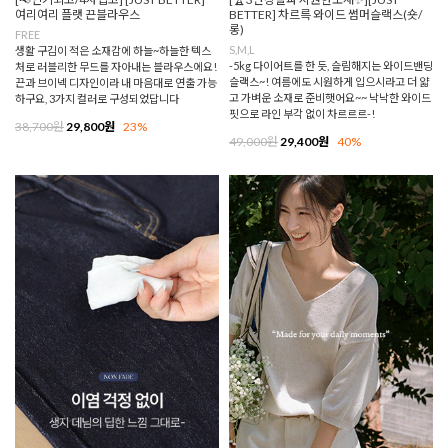
여리여리 플랫 끈블라우스
BETTER] 차르륵 와이드 썸머슬랙스(숏/
롱)
FREE
S,M,L
생활 구김이 적은 소재감에 하늘~하늘한 텍스
-5kg 다이어트를 한 듯, 슬림해지는 와이드밴딩
처로 러블리한 무드를 자아내는 블라우스에요!
슬랙스~! 여름에도 시원하게 입으시라고 더 얇
끈과 브이넥 디자인이라 내 마음대로 연출 가능
고 가벼운 소재로 준비햇어요~~ 낙낙한 와이드
하구요, 3가지 컬러로 구성되었답니다
핏으로 라인 부각 없이 차르르르-!
38,700원
29,800원
23%
49,000원
29,400원
40%