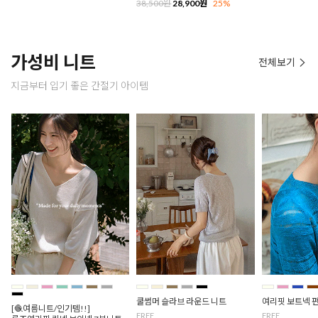
38,500원
28,900원
25%
가성비 니트
전체보기
지금부터 입기 좋은 간절기 아이템
쿨썸머 슬라브 라운드 니트
여리핏 보트넥 
[🧶여름니트/인기템!!]
FREE
FREE