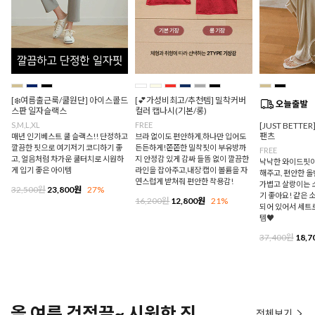
[❄️여름출근룩/쿨원단] 아이스콜드
[💕가성비최고/추천템] 밀착커버
스판 일자슬랙스
컬러 캡나시(기본/롱)
S,M,L,XL
FREE
[JUST BETTE
팬츠
매년 인기베스트 쿨 슬랙스!! 단정하고
브라 없이도 편안하게,하나만 입어도
깔끔한 핏으로 여기저기 코디하기 좋
든든하게!쫀쫀한 밀착핏이 부유방까
FREE
고, 얼음처럼 차가운 쿨터치로 시원하
지 안정감 있게 감싸 들뜸 없이 깔끔한
낙낙한 와이드핏이
게 입기 좋은 아이템
라인을 잡아주고,내장 캡이 볼륨을 자
해주고, 편안한 
연스럽게 받쳐줘 편안한 착용감!
가볍고 살랑이는 
32,500원
23,800원
27%
기 좋아요! 같은 
16,200원
12,800원
21%
되어 있어서 세트
템♥
37,400원
18,7
올 여름 걱정끝~ 시원한 진
전체보기