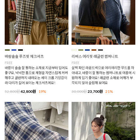
바람솔솔 루즈핏 체크셔츠
리버스 여리핏 래글런 썸머니트
FREE
FREE
바람이 솔솔 잘 통하는 소재로 지금부터 입어도
살짝 파인 라운드넥으로 여리여리한 무드를 자
좋구요, 넉넉한 품으로 체형을 자연스럽게 커버
아내고, 바람이 잘 통하는 썸머니트로 여름에 시
해주고 골반까지 내려오는 세미 크롭 기장감이
원하게 입기 좋아요! 래글런 소매로 어깨가 부
라 다리가 길어 보이는 체크셔츠에요!
각되지 않아 슬림해 보여요
52,800원
42,800원
19%
30,000원
23,700원
21%