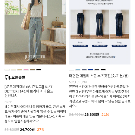
더편한 데일리 스판 부츠컷진(숏/기본/롱)
S,M,L,XL,2XL
[💕무더위대비❄️시즌입고][JUST
쫀쫀한 스판에 편안한 뒷밴딩으로 하루종일 편
BETTER] 1+1 에브리데이 라운드
안한 데님진!무릎 아래로 떨어지는 부츠컷 라인
린넨나시
이 입자마자 다리를 길~어 보이게 해줘요 3가지
기장으로 구성되어 내 몸에 딱 맞는 핏을 골라보
FREE
세요~
베이직해서 어디에나 활용하기 좋고, 린넨 소재
로 통기성이 좋아 시원하게 입을 수 있는 아이템
36,400원
28,800원
21%
에요~ 여름에 매일 입는 기본나시, 1+1 기획구
성으로 알뜰쇼핑하세요♡
33,800원
24,700원
27%