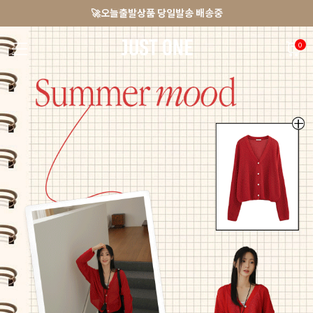
🚀오늘출발상품 당일발송 배송중
앱 다운로드 10% 할인쿠폰
회원가입 쿠폰 3000원
0
NEW 7%
BEST
🚀오늘출발
MADE . J
상의
팬츠
아