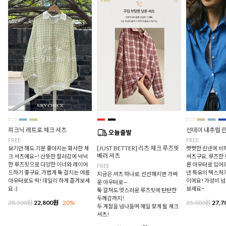
피크닉 레트로 체크 셔츠
선데이 내추럴 
FREE
FREE
[JUST BETTER] 리츠 체크 루즈핏
보기만 해도 기분 좋아지는 화사한 체
빳빳한 린넨에 비
베러 셔츠
크 셔츠예요~! 산뜻한 컬러감에 넉넉
셔츠구요, 루즈한
한 루즈핏으로 다양한 이너와 레이어
론 아우터로 입어
FREE
드하기 좋구요, 가볍게 툭 걸치는 여름
넨 특유의 텍스처
지금은 셔츠 하나로, 선선해지면 가벼
아우터로도 딱! 데일리 하게 즐겨보세
이에요! 가성비 
운 아우터로—
요 :)
보세요~
툭 걸쳐도 멋스러운 루즈핏에 탄탄한
두께감까지!
28,500원
22,800원
20%
35,000원
27,7
두 계절을 넘나들며 매일 찾게 될 체크
셔츠!