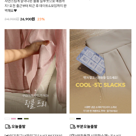
자연스럽게 살아나는 볼륨 실루엣으로 예쁨까
지! 오전 출근부터 퇴근 후 데이트&모임까지 완
벽해요♥
34,900원
26,900원
23%
[📢인기최고/4차입고] [JUST BETTER]
[🏆3만장돌파 시원한소재✨][JUST