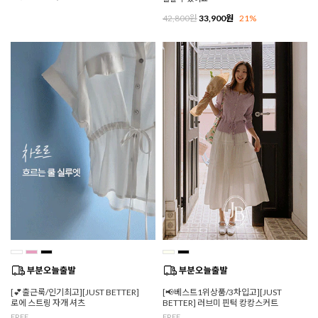
42,800원
33,900원
21%
[💕출근룩/인기최고][JUST BETTER]
[📢베스트1위상품/3차입고][JUST
로에 스트링 자개 셔츠
BETTER] 러브미 핀턱 캉캉스커트
FREE
FREE