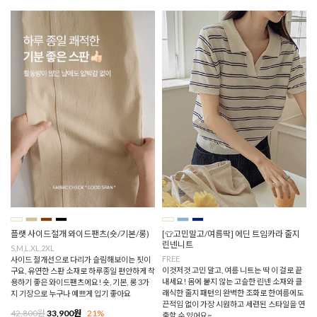
플랫 사이드절개 와이드팬츠(숏/기본/롱)
[👕고민말고/여름딱] 에딘 트임카라 줄지
린넨니트
S,M,L,XL,2XL
FREE
사이드 절개선으로 다리가 슬림해보이는 핏이
이것저것 고민 말고, 여름 니트는 딱 이 걸로 끝
구요, 유연한 스판 소재로 하루종일 편안하게 착
내세요! 몸에 붙지 않는 고슬한 린넨 소재와 클
용하기 좋은 와이드팬츠에요! 숏, 기본, 롱 3가
래식한 줄지 패턴의 완벽한 조화로 한여름에도
지 기장으로 누구나 예쁘게 입기 좋아요
끈적임 없이 가장 시원하고 세련된 스타일을 연
42,800원
33,900원
21%
출할 수 있어요~