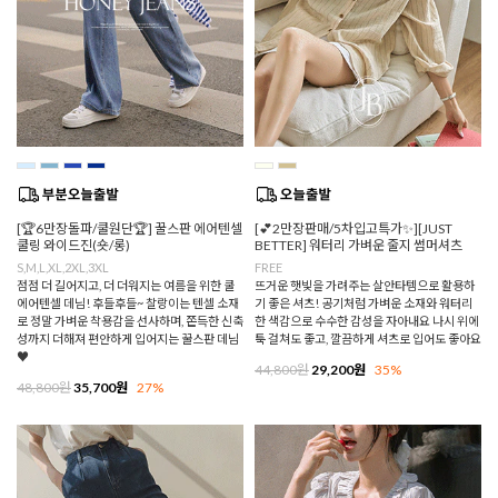
[🏆6만장돌파/쿨원단🏆] 꿀스판 에어텐셀
[💕2만장판매/5차입고특가✨][JUST
쿨링 와이드진(숏/롱)
BETTER] 워터리 가벼운 줄지 썸머셔츠
S,M,L,XL,2XL,3XL
FREE
점점 더 길어지고, 더 더워지는 여름을 위한 쿨
뜨거운 햇빛을 가려주는 살안타템으로 활용하
에어텐셀 데님! 후들후들~ 찰랑이는 텐셀 소재
기 좋은 셔츠! 공기처럼 가벼운 소재와 워터리
로 정말 가벼운 착용감을 선사하며, 쫀득한 신축
한 색감으로 수수한 감성을 자아내요 나시 위에
성까지 더해져 편안하게 입어지는 꿀스판 데님
툭 걸쳐도 좋고, 깔끔하게 셔츠로 입어도 좋아요
♥
44,800원
29,200원
35%
48,800원
35,700원
27%