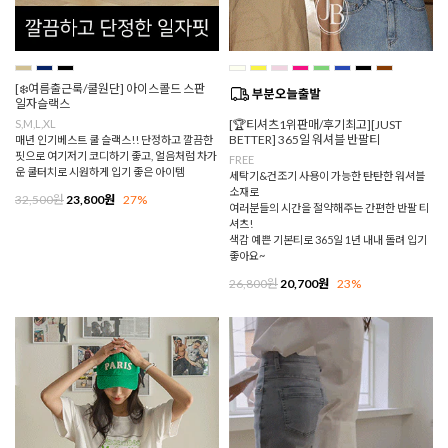
[❄️여름출근룩/쿨원단] 아이스콜드 스판
일자슬랙스
S,M,L,XL
[🏆티셔츠1위판매/후기최고][JUST
BETTER] 365일 워셔블 반팔티
매년 인기베스트 쿨 슬랙스!! 단정하고 깔끔한
핏으로 여기저기 코디하기 좋고, 얼음처럼 차가
FREE
운 쿨터치로 시원하게 입기 좋은 아이템
세탁기&건조기 사용이 가능한 탄탄한 워셔블
소재로
32,500원
23,800원
27%
여러분들의 시간을 절약해주는 간편한 반팔 티
셔츠!
색감 예쁜 기본티로 365일 1년 내내 돌려 입기
좋아요~
26,800원
20,700원
23%