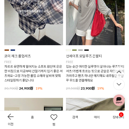
코미 체크 롤업셔츠
선세이프 모달루즈 긴팔티
FREE
FREE
차르르 유연하게 떨어지는 소프트 원단에 은은
입는 순간 여리한 실루엣이 살아나는 루즈핏 티
한 비침으로 지금부터 간절기까지 입기 좋은 셔
셔츠!가볍게 흐르는 핏으로 군살은 자연스럽게
츠에요~고정 가능한 롤업 소매라 날씨에 맞춰
가려주고 팬츠 하나만 매치해도 내추럴한 꾸안
스타일링하기 좋답니다
꾸 무드를 연출해줘요
30,700원
24,900원
19%
29,500원
23,900원
19%
0
홈
검색
마이
장바구니
이전
찜