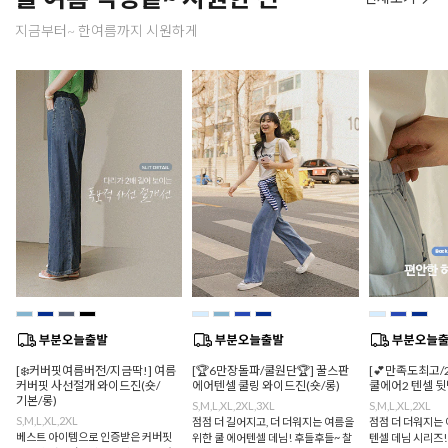
지금부터~ 한여름까지 시원하게
[❄️커버핏여름버전/지금딱!] 여름
[🏆6만장돌파/쿨원단🏆] 꿀스판
[💕만족도최고/
커버핏 사선절개 와이드진(숏/
에어텐셀 쿨링 와이드진(숏/롱)
쿨에어2 텐셀 
기본/롱)
S,M,L,XL,2XL,3XL
S,M,L,XL,2XL
S,M,L,XL,2XL
점점 더 길어지고, 더 더워지는 여름을
점점 더 더워지는 
베스트 아이템으로 인증받은 커버핏
위한 쿨 에어텐셀 데님! 후들후들~ 찰
텐셀 데님 시리즈!