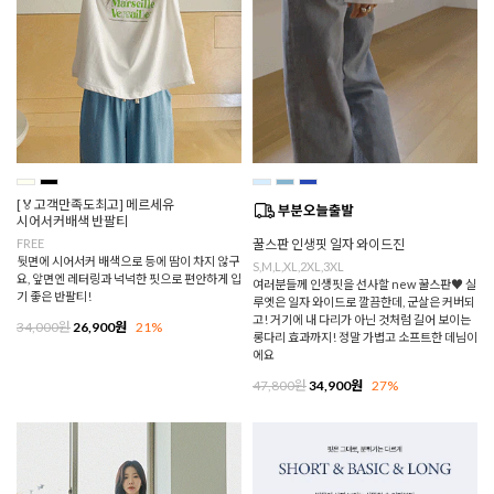
[🏅고객만족도최고] 메르세유
시어서커배색 반팔티
FREE
꿀스판 인생핏 일자 와이드진
뒷면에 시어서커 배색으로 등에 땀이 차지 않구
S,M,L,XL,2XL,3XL
요, 앞면엔 레터링과 넉넉한 핏으로 편안하게 입
여러분들께 인생핏을 선사할 new 꿀스판♥ 실
기 좋은 반팔티!
루엣은 일자 와이드로 깔끔한데, 군살은 커버되
고! 거기에 내 다리가 아닌 것처럼 길어 보이는
34,000원
26,900원
21%
롱다리 효과까지! 정말 가볍고 소프트한 데님이
에요
47,800원
34,900원
27%