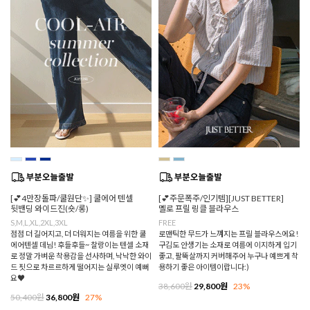
[💕4만장돌파/쿨원단✨] 쿨에어 텐셀
[💕주문폭주/인기템][JUST BETTER]
뒷밴딩 와이드진(숏/롱)
멜로 프릴 링클 블라우스
S,M,L,XL,2XL,3XL
FREE
점점 더 길어지고, 더 더워지는 여름을 위한 쿨
로맨틱한 무드가 느껴지는 프릴 블라우스에요!
에어텐셀 데님! 후들후들~ 찰랑이는 텐셀 소재
구김도 안생기는 소재로 여름에 이지하게 입기
로 정말 가벼운 착용감을 선사하며, 낙낙한 와이
좋고, 팔뚝살까지 커버해주어 누구나 예쁘게 착
드 핏으로 차르르하게 떨어지는 실루엣이 예뻐
용하기 좋은 아이템이랍니다:)
요♥
38,600원
29,800원
23%
50,400원
36,800원
27%