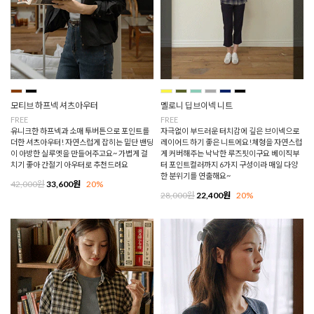
모티브 하프넥 셔츠아우터
멜로니 딥브이넥 니트
FREE
FREE
유니크한 하프넥과 소매 투버튼으로 포인트를
자극없이 부드러운 터치감에 깊은 브이넥으로
더한 셔츠아우터! 자연스럽게 잡히는 밑단 밴딩
레이어드 하기 좋은 니트에요!체형을 자연스럽
이 아방한 실루엣을 만들어주고요~ 가볍게 걸
게 커버해주는 낙낙한 루즈핏이구요 베이직부
치기 좋아 간절기 아우터로 추천드려요
터 포인트컬러까지 6가지 구성이라 매일 다양
한 분위기를 연출해요~
42,000원
33,600원
20%
28,000원
22,400원
20%