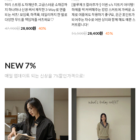
허리 스트링 & 자개단추, 고급스러운 소재감까
[블루체크 컬러추가!] 이번 s/s 치트키 아이템!
지 하나하나 신경 써서 제작한 3-Way로 연출
하체를 싹 커버해주는 캉캉 스커트에 가벼운 소
되는 셔츠! 모임룩, 하객룩, 데일리까지 한 벌로
재로 여름에도 착용하기 좋구요, 은근 포인트가
다양한 무드를 책임져줄 셔츠에요♡
되어주는 자수로 어떤 상의와 함께 해도 예쁜 스
커트랍니다!
47,900원
28,800원
40%
51,500원
28,400원
45%
NEW 7%
매일 업데이트 되는 신상을 7%할인가격으로!