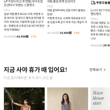
[💕가성비최고/추천템] 라이트업
어텀 롤업 포켓 린넨셔츠
린넨터치 뒷밴딩 스판팬츠
FREE
S,M,L
[JUST BETTE
여름 끝자락부터 간절기까지 활용도
밴딩팬츠
일반 여름 팬츠보다도 더욱 가볍게 나
만점!
온 라이트-업 와이드 팬츠로 한여름 무
가볍게 흐르는 소재와 여유로운 핏으
FREE,L
더위 속에서도 시원하게 입을 수 있구
로 입을수록 손이 자주 가는 데일리 셔
무더운 여름날, 
요~ 뒷밴딩과 신축성으로 바디에 편안
츠
듯한 느낌을 주는
하게 착용돼요!
팬츠! 가볍고 시
41,700원
33,800원
19%
휘뚜루 마뚜루 입
52,800원
43,900원
17%
니다
38,800원
29,9
지금 사야 휴가 때 입어요!
전체보기
지금 준비해두면, 휴가 코디 고민 끝