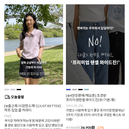
[❄️4만장판매/재오픈] 초경량
프리미엄텐셀 와이드진(숏/기본/롱)
[❄️출근룩/시원한소재!] [JUST BETTER]
S,M,L,XL,2XL
하프 집업 쿨 카라티
가볍고 시원하게 입기 좋은 프리미엄 텐셀데님!
3가지 기장과 5가지 사이즈로 구성된 베스트 아
FREE
이템!
격식은 차려야 하는데 땀 때문에 고민이라면?
쿨 분또 원단으로 시원하게 입고, 밑단 밴딩으로
47,800원
36,900원
23%