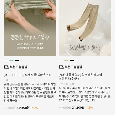
[JUST BETTER] 로제 링클 블라우스티
[📢판매급상승💕] 실크같은 리오셀
스판팬츠(숏/롱)
FREE
S,M,L,XL,2XL
갖춰 입은 듯한 블라우스 무드와 티셔츠 디자인
실크처럼 피부에 부드럽게 다가오는 리오셀 팬
이 만나 데일리하면서도 러블리한 스타일링 가
츠에요, 유연한 스판으로 편안하고, 다리가 길어
능한 제작 블라우스티♥ 스판 엠보 원단으로 구
보이는 핏이라 입기만 하면 인생핏 완성! 숏, 롱
김 없이 시원하고~ 편안하여 꾸안꾸로 예쁘게
2가지 기장으로 구성되었답니다
입기 좋아요!
44,000원
24,200원
45%
32,500원
19,500원
40%