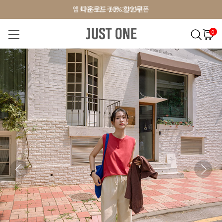
앱 다운로드 10% 할인쿠폰
회원가입 쿠폰 3000원
0
NEW 7%
BEST
오늘출발
MADE . J
상의
팬츠
아우