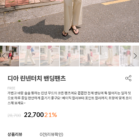
디아 린넨터치 밴딩팬츠
FREE
가볍고 바람 솔솔 통하는 린넨 무드의 코튼 팬츠에요 쫀쫀한 전체 밴딩에 툭 떨어지는 일자 핏
으로 하루 종일 편안하게 즐기기 좋구요! 베이직 컬러부터 포인트 컬러까지, 취향에 맞게 초이
스해 보세요~
22,700
21%
28,700
상품리뷰
0