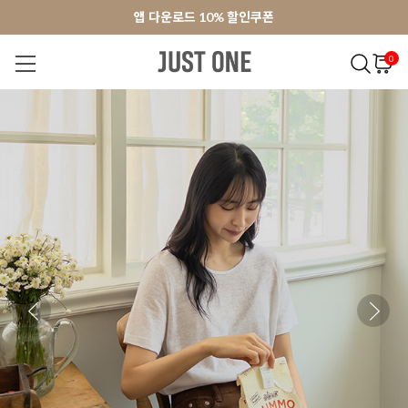
앱 다운로드 10% 할인쿠폰
앱 다운로드 10% 할인쿠폰
회원가입 쿠폰 3000원
회원가입 쿠폰 3000원
0
NEW 7%
BEST
오늘출발
MADE . J
상의
팬츠
아우