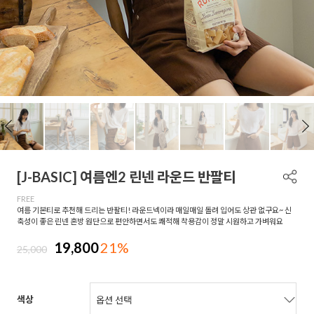
[J-BASIC] 여름엔2 린넨 라운드 반팔티
FREE
여름 기본티로 추천해 드리는 반팔티! 라운드넥이라 매일매일 돌려 입어도 상관 없구요~ 신
축성이 좋은 린넨 혼방 원단으로 편안하면서도 쾌적해 착용감이 정말 시원하고 가벼워요
19,800
21%
25,000
색상