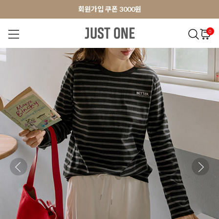
앱 다운로드 10% 할인쿠폰
앱 다운로드 10% 할인쿠폰
회원가입 쿠폰 3000원
0
NEW 7%
BEST
오늘출발
MADE . J
상의
팬츠
아우