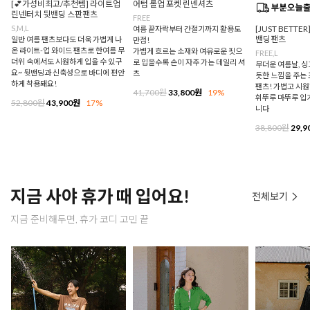
[💕가성비최고/추천템] 라이트업
어텀 롤업 포켓 린넨셔츠
린넨터치 뒷밴딩 스판팬츠
FREE
S,M,L
[JUST BETTE
여름 끝자락부터 간절기까지 활용도
밴딩팬츠
일반 여름 팬츠보다도 더욱 가볍게 나
만점!
온 라이트-업 와이드 팬츠로 한여름 무
가볍게 흐르는 소재와 여유로운 핏으
FREE,L
더위 속에서도 시원하게 입을 수 있구
로 입을수록 손이 자주 가는 데일리 셔
무더운 여름날, 
요~ 뒷밴딩과 신축성으로 바디에 편안
츠
듯한 느낌을 주는
하게 착용돼요!
팬츠! 가볍고 시
41,700원
33,800원
19%
휘뚜루 마뚜루 입
52,800원
43,900원
17%
니다
38,800원
29,9
지금 사야 휴가 때 입어요!
전체보기
지금 준비해두면, 휴가 코디 고민 끝