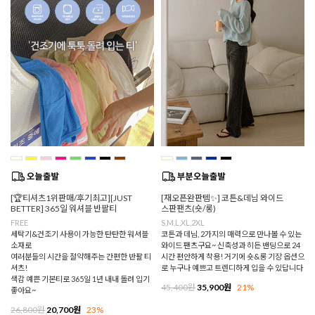
[🏆티셔츠1위판매/후기최고][JUST
[재오픈완판템✨] 코튼&데님 와이드
BETTER] 365일 워셔블 반팔티
스판팬츠(숏/롱)
FREE
S,M,L,XL,2XL
세탁기&건조기 사용이 가능한 탄탄한 워셔블
코튼과 데님, 2가지의 매력으로 만나볼 수 있는
소재로
와이드 팬츠구요~ 신축성과 히든 밴딩으로 24
여러분들의 시간을 절약해주는 간편한 반팔 티
시간 편안하게 착용! 거기에 숏&롱 기장 옵션으
셔츠!
로 누구나 예쁘고 트렌디하게 입을 수 있답니다
색감 예쁜 기본티로 365일 1년 내내 돌려 입기
45,400원
35,900원
21%
좋아요~
26,800원
20,700원
23%