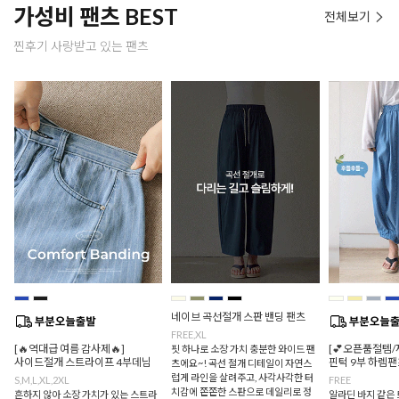
가성비 팬츠 BEST
전체보기
찐후기 사랑받고 있는 팬츠
네이브 곡선절개 스판 밴딩 팬츠
FREE,XL
[🔥역대급 여름 감사제🔥]
[💕오픈품절템/
핏 하나로 소장 가치 충분한 와이드 팬
사이드절개 스트라이프 4부데님
핀턱 9부 하렘팬
츠에요~! 곡선 절개 디테일이 자연스
럽게 라인을 살려주고, 사각사각한 터
S,M,L,XL,2XL
FREE
치감에 쫀쫀한 스판으로 데일리로 정
흔하지 않아 소장 가치가 있는 스트라
알라딘 바지 같은