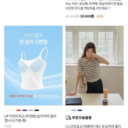
되는 셔츠! 모임룩, 하객룩, 데일리까지 한 벌로
다양한 무드를 책임져줄 셔츠에요♡
47,900원
28,800원
40%
[💕가성비최고/추천템] 밀착커버 컬러
캡나시(기본/롱)
FREE
[👕고민말고/여름딱] 에딘 트임카라 줄지