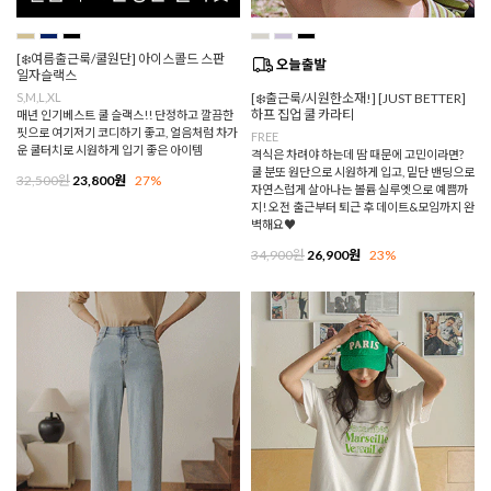
[❄️여름출근룩/쿨원단] 아이스콜드 스판
일자슬랙스
S,M,L,XL
[❄️출근룩/시원한소재!] [JUST BETTER]
하프 집업 쿨 카라티
매년 인기베스트 쿨 슬랙스!! 단정하고 깔끔한
핏으로 여기저기 코디하기 좋고, 얼음처럼 차가
FREE
운 쿨터치로 시원하게 입기 좋은 아이템
격식은 차려야 하는데 땀 때문에 고민이라면?
쿨 분또 원단으로 시원하게 입고, 밑단 밴딩으로
32,500원
23,800원
27%
자연스럽게 살아나는 볼륨 실루엣으로 예쁨까
지! 오전 출근부터 퇴근 후 데이트&모임까지 완
벽해요♥
34,900원
26,900원
23%