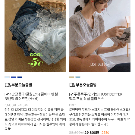
[💕4만장돌파/쿨원단✨] 쿨에어 텐셀
[💕주문폭주/인기템][JUST BETTER]
뒷밴딩 와이드진(숏/롱)
멜로 프릴 링클 블라우스
S,M,L,XL,2XL,3XL
FREE
점점 더 길어지고, 더 더워지는 여름을 위한 쿨
로맨틱한 무드가 느껴지는 프릴 블라우스에요!
에어텐셀 데님! 후들후들~ 찰랑이는 텐셀 소재
구김도 안생기는 소재로 여름에 이지하게 입기
로 정말 가벼운 착용감을 선사하며, 낙낙한 와이
좋고, 팔뚝살까지 커버해주어 누구나 예쁘게 착
드 핏으로 차르르하게 떨어지는 실루엣이 예뻐
용하기 좋은 아이템이랍니다:)
요♥
38,600원
29,800원
23%