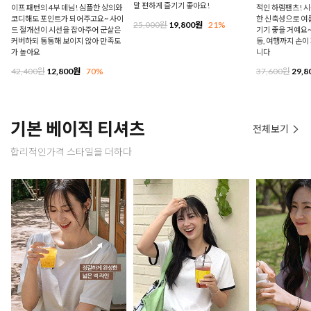
말 편하게 즐기기 좋아요!
이프 패턴의 4부 데님! 심플한 상의와
적인 하렘팬츠! 시
코디해도 포인트가 되어주고요~ 사이
한 신축성으로 여
25,000원
19,800원
21%
드 절개선이 시선을 잡아주어 군살은
기기 좋을 거예요~
커버하되 통통해 보이지 않아 만족도
동, 여행까지 손이
가 높아요
니다
42,400원
12,800원
70%
37,600원
29,8
기본 베이직 티셔츠
전체보기
합리적인가격 스타일을 더하다