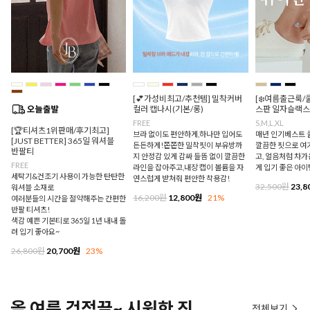
[💕가성비최고/추천템] 밀착커버
[❄️여름출근룩/
컬러 캡나시(기본/롱)
스판 일자슬랙스
FREE
S,M,L,XL
[🏆티셔츠1위판매/후기최고]
브라 없이도 편안하게,하나만 입어도
매년 인기베스트 쿨
[JUST BETTER] 365일 워셔블
든든하게!쫀쫀한 밀착핏이 부유방까
깔끔한 핏으로 여
반팔티
지 안정감 있게 감싸 들뜸 없이 깔끔한
고, 얼음처럼 차
FREE
라인을 잡아주고,내장 캡이 볼륨을 자
게 입기 좋은 아이
세탁기&건조기 사용이 가능한 탄탄한
연스럽게 받쳐줘 편안한 착용감!
32,500원
23,8
워셔블 소재로
16,200원
12,800원
21%
여러분들의 시간을 절약해주는 간편한
반팔 티셔츠!
색감 예쁜 기본티로 365일 1년 내내 돌
려 입기 좋아요~
26,800원
20,700원
23%
올 여름 걱정끝~ 시원한 진
전체보기