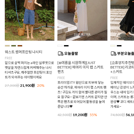
웨스트 썸머프린팅 나시티
FREE
[❄️여름을 시원하게][JUST
[⛱️휴양지추천템/
밑으로 살짝 퍼지는 a라인 실루엣으로
BETTER] 에어리 이지 랩 스커트
BETTER] 리
뱃살을 자연스럽게 커버해주는 나시
팬츠
+스커트
티셔츠구요, 캐주얼한 프린팅이 포인
트가 되어주는 아이템이에요
FREE
FREE
프리미엄 ITY 원단으로 피부에 닿는
입체적인 웨이브 
27,300원
21,900원
20%
순간 차가운, 에어리 이지 랩 스커트 팬
페미닌 감성이 느
츠! 구김도 거의 없어 별다른 관리가 필
우스는 내어 입기
요 없구요~ 겉보기엔 스커트 같지만 안
이며, 스커트는 
쪽은 팬츠로 되어있어 활동성을 높여
완성♥ 코디 세트
준답니다♥
가세요~
42,500원
19,200원
55%
74,800원
56,1