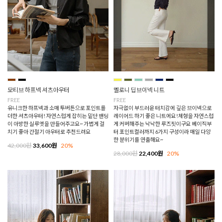
모티브 하프넥 셔츠아우터
멜로니 딥브이넥 니트
FREE
FREE
유니크한 하프넥과 소매 투버튼으로 포인트를
자극없이 부드러운 터치감에 깊은 브이넥으로
더한 셔츠아우터! 자연스럽게 잡히는 밑단 밴딩
레이어드 하기 좋은 니트에요!체형을 자연스럽
이 아방한 실루엣을 만들어주고요~ 가볍게 걸
게 커버해주는 낙낙한 루즈핏이구요 베이직부
치기 좋아 간절기 아우터로 추천드려요
터 포인트컬러까지 6가지 구성이라 매일 다양
한 분위기를 연출해요~
42,000원
33,600원
20%
28,000원
22,400원
20%