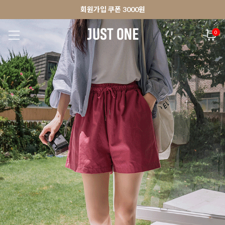
🚀오늘출발상품 당일발송 배송중
앱 다운로드 10% 할인쿠폰
앱 다운로드 10% 할인쿠폰
회원가입 쿠폰 3000원
0
NEW 7%
BEST
🚀오늘출발
MADE . J
상의
팬츠
아