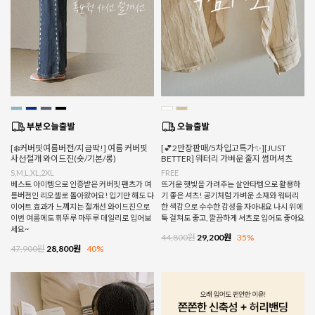
[❄️커버핏여름버전/지금딱!] 여름 커버핏
[💕2만장판매/5차입고특가✨][JUST
사선절개 와이드진(숏/기본/롱)
BETTER] 워터리 가벼운 줄지 썸머셔츠
S,M,L,XL,2XL
FREE
베스트 아이템으로 인증받은 커버핏 팬츠가 여
뜨거운 햇빛을 가려주는 살안타템으로 활용하
름버전인 리오셀로 돌아왔어요! 입기만 해도 다
기 좋은 셔츠! 공기처럼 가벼운 소재와 워터리
이어트 효과가 느껴지는 절개선 와이드진으로
한 색감으로 수수한 감성을 자아내요 나시 위에
이번 여름에도 휘뚜루 마뚜루 데일리로 입어보
툭 걸쳐도 좋고, 깔끔하게 셔츠로 입어도 좋아요
세요~
44,800원
29,200원
35%
47,900원
28,800원
40%