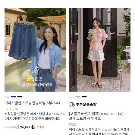
아이스텐셀 스트링 밴딩데님(5부/6부)
FREE,L,XL
[💕출근룩/인기최고][JUST BETTER]
시원함을 인증받은 아이스텐셀 데님! 5부&6부
로에 스트링 자개 셔츠
2가지 기장감으로 취향에 맞게 골라주세요
FREE
33,800원
26,800원
21%
허리 스트링 & 자개단추, 고급스러운 소재감까
지 하나하나 신경 써서 제작한 3-Way로 연출