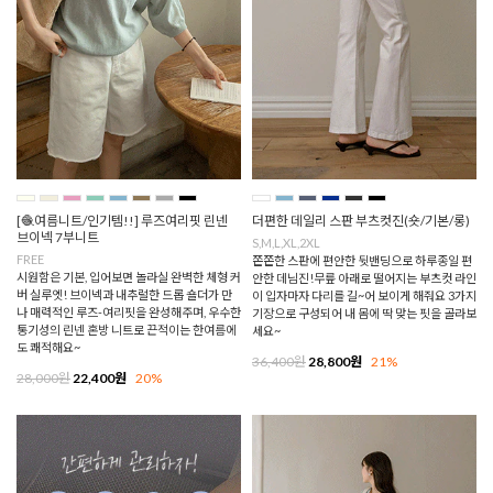
[🧶여름니트/인기템!!] 루즈여리핏 린넨
더편한 데일리 스판 부츠컷진(숏/기본/롱)
브이넥 7부니트
S,M,L,XL,2XL
FREE
쫀쫀한 스판에 편안한 뒷밴딩으로 하루종일 편
시원함은 기본, 입어보면 놀라실 완벽한 체형 커
안한 데님진!무릎 아래로 떨어지는 부츠컷 라인
버 실루엣! 브이넥과 내추럴한 드롭 숄더가 만
이 입자마자 다리를 길~어 보이게 해줘요 3가지
나 매력적인 루즈-여리핏을 완성해주며, 우수한
기장으로 구성되어 내 몸에 딱 맞는 핏을 골라보
통기성의 린넨 혼방 니트로 끈적이는 한여름에
세요~
도 쾌적해요~
36,400원
28,800원
21%
28,000원
22,400원
20%