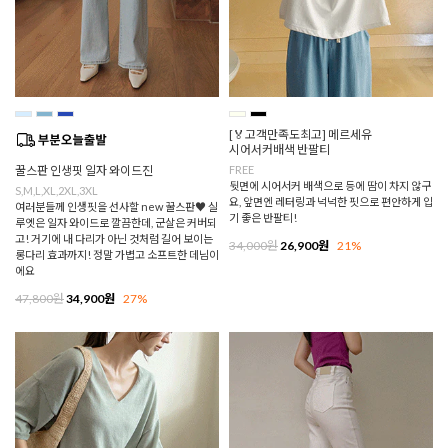
[🏅고객만족도최고] 메르세유
시어서커배색 반팔티
꿀스판 인생핏 일자 와이드진
FREE
뒷면에 시어서커 배색으로 등에 땀이 차지 않구
S,M,L,XL,2XL,3XL
요, 앞면엔 레터링과 넉넉한 핏으로 편안하게 입
여러분들께 인생핏을 선사할 new 꿀스판♥ 실
기 좋은 반팔티!
루엣은 일자 와이드로 깔끔한데, 군살은 커버되
고! 거기에 내 다리가 아닌 것처럼 길어 보이는
34,000원
26,900원
21%
롱다리 효과까지! 정말 가볍고 소프트한 데님이
에요
47,800원
34,900원
27%