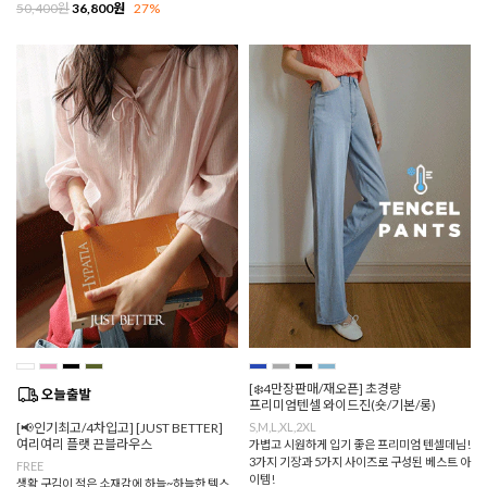
50,400원
36,800원
27%
[❄️4만장판매/재오픈] 초경량
프리미엄텐셀 와이드진(숏/기본/롱)
[📢인기최고/4차입고] [JUST BETTER]
S,M,L,XL,2XL
여리여리 플랫 끈블라우스
가볍고 시원하게 입기 좋은 프리미엄 텐셀데님!
3가지 기장과 5가지 사이즈로 구성된 베스트 아
FREE
이템!
생활 구김이 적은 소재감에 하늘~하늘한 텍스