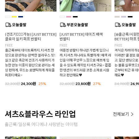
(건조기🙆🏻‍♀️가능) [JUST BETTER]
[JUST BETTER] 데이즈 배색
[❄️출근룩/시원한
클로이 실키 퍼프 반팔티
반팔티
BETTER] 하프
FREE
FREE
FREE
출근룩부터 데이트룩까지, 티셔츠 한
여름엔 반팔티 하나만 가볍게 입으니
격식은 차려야 하
장으로 완성하는 완벽한 블라우스 핏!
까, 티셔츠 하나라도 특별하게! 배색 라
이라면? 쿨 분또 
실크 같은 촉감에 건조기 사용까지 가
인을 더해 꾸안꾸 느낌으로 예쁘게 입
고, 밑단 밴딩으
능한 만능 이중지 원단으로 관리는 세
을 수 있도록 제작된 티셔츠구요~ 쫀쫀
는 볼륨 실루엣으로
상 편하게, 무드는 로맨틱하게 채워줄
한 텐션의 부드러운 코튼 소재로 시원
근부터 퇴근 후 
퍼프티예요~
하고 편안해요♥
해요♥
32,300원
24,300원
25%
32,600원
23,800원
27%
34,900원
26,9
셔츠&블라우스 라인업
전체보기
출근룩/일상룩 어디에나 사랑받는 아이템