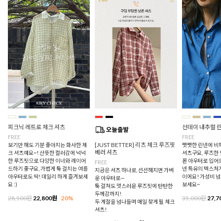
피크닉 레트로 체크 셔츠
선데이 내추럴 
FREE
FREE
[JUST BETTER] 리츠 체크 루즈핏
보기만 해도 기분 좋아지는 화사한 체
빳빳한 린넨에 비
베러 셔츠
크 셔츠예요~! 산뜻한 컬러감에 넉넉
셔츠구요, 루즈한
한 루즈핏으로 다양한 이너와 레이어
론 아우터로 입어
FREE
드하기 좋구요, 가볍게 툭 걸치는 여름
넨 특유의 텍스처
지금은 셔츠 하나로, 선선해지면 가벼
아우터로도 딱! 데일리 하게 즐겨보세
이에요! 가성비 
운 아우터로—
요 :)
보세요~
툭 걸쳐도 멋스러운 루즈핏에 탄탄한
두께감까지!
28,500원
22,800원
20%
35,000원
27,7
두 계절을 넘나들며 매일 찾게 될 체크
셔츠!