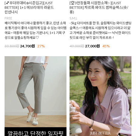
[💕무더위대비❄️시즌입고][JUST
[🏆3만장돌파 시원한소재✨][JUST
BETTER] 1+1 에브리데이 라운드
BETTER] 차르륵 와이드 썸머슬랙스(숏/
린넨나시
롱)
FREE
S,M,L
베이직해서 어디에나 활용하기 좋고, 린넨 소재
-5kg 다이어트를 한 듯, 슬림해지는 와이드밴딩
로 통기성이 좋아 시원하게 입을 수 있는 아이템
슬랙스~! 여름에도 시원하게 입으시라고 더 얇
에요~ 여름에 매일 입는 기본나시, 1+1 기획구
고 가벼운 소재로 준비햇어요~~ 낙낙한 와이드
성으로 알뜰쇼핑하세요♡
핏으로 라인 부각 없이 차르르르-!
33,800원
24,700원
27%
49,000원
27,000원
45%