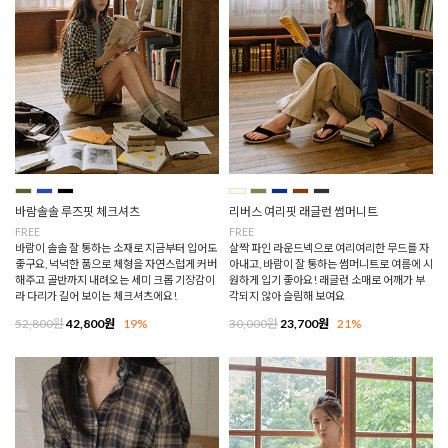
바람솔솔 루즈핏 체크셔츠
리버스 여리핏 래글런 썸머니트
FREE
FREE
바람이 솔솔 잘 통하는 소재로 지금부터 입어도
살짝 파인 라운드넥으로 여리여리한 무드를 자
좋구요, 넉넉한 품으로 체형을 자연스럽게 커버
아내고, 바람이 잘 통하는 썸머니트로 여름에 시
해주고 골반까지 내려오는 세미 크롭 기장감이
원하게 입기 좋아요! 래글런 소매로 어깨가 부
라 다리가 길어 보이는 체크셔츠에요!
각되지 않아 슬림해 보여요
52,800원
42,800원
19%
30,000원
23,700원
21%