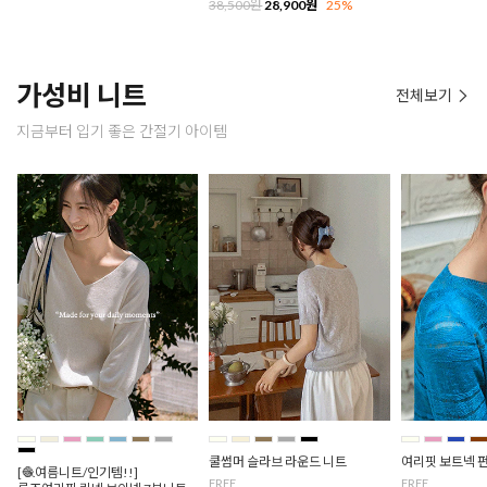
38,500원
28,900원
25%
가성비 니트
전체보기
지금부터 입기 좋은 간절기 아이템
쿨썸머 슬라브 라운드 니트
여리핏 보트넥 
[🧶여름니트/인기템!!]
FREE
FREE