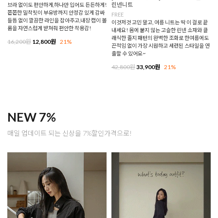
린넨니트
브라 없이도 편안하게,하나만 입어도 든든하게!
쫀쫀한 밀착핏이 부유방까지 안정감 있게 감싸
FREE
들뜸 없이 깔끔한 라인을 잡아주고,내장 캡이 볼
이것저것 고민 말고, 여름 니트는 딱 이 걸로 끝
륨을 자연스럽게 받쳐줘 편안한 착용감!
내세요! 몸에 붙지 않는 고슬한 린넨 소재와 클
래식한 줄지 패턴의 완벽한 조화로 한여름에도
16,200원
12,800원
21%
끈적임 없이 가장 시원하고 세련된 스타일을 연
출할 수 있어요~
42,800원
33,900원
21%
NEW 7%
매일 업데이트 되는 신상을 7%할인가격으로!