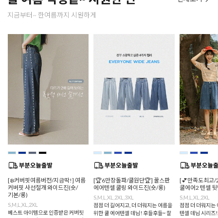
지금부터~ 한여름까지 시원하게
[❄️커버핏여름버전/지금딱!] 여름
[🏆6만장돌파/쿨원단🏆] 꿀스판
[💕만족도최고/
커버핏 사선절개 와이드진(숏/
에어텐셀 쿨링 와이드진(숏/롱)
쿨에어2 텐셀 
기본/롱)
S,M,L,XL,2XL,3XL
S,M,L,XL,2XL
S,M,L,XL,2XL
점점 더 길어지고, 더 더워지는 여름을
점점 더 더워지는 
베스트 아이템으로 인증받은 커버핏
위한 쿨 에어텐셀 데님! 후들후들~ 찰
텐셀 데님 시리즈!