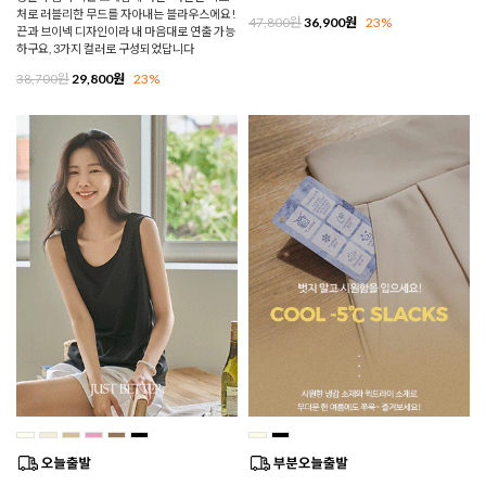
처로 러블리한 무드를 자아내는 블라우스에요!
47,800원
36,900원
23%
끈과 브이넥 디자인이라 내 마음대로 연출 가능
하구요, 3가지 컬러로 구성되었답니다
38,700원
29,800원
23%