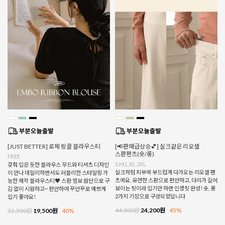
[JUST BETTER] 로제 링클 블라우스티
[📢판매급상승💕] 실크같은 리오셀
스판팬츠(숏/롱)
FREE
S,M,L,XL,2XL
갖춰 입은 듯한 블라우스 무드와 티셔츠 디자인
실크처럼 피부에 부드럽게 다가오는 리오셀 팬
이 만나 데일리하면서도 러블리한 스타일링 가
츠에요, 유연한 스판으로 편안하고, 다리가 길어
능한 제작 블라우스티♥ 스판 엠보 원단으로 구
보이는 핏이라 입기만 하면 인생핏 완성! 숏, 롱
김 없이 시원하고~ 편안하여 꾸안꾸로 예쁘게
2가지 기장으로 구성되었답니다
입기 좋아요!
44,000원
24,200원
45%
32,500원
19,500원
40%