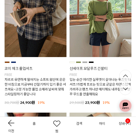
코미 체크 롤업셔츠
선세이프 모달루즈 긴팔티
FREE
FREE
차르르 유연하게 떨어지는 소프트 원단에 은은
입는 순간 여리한 실루엣이 살아나는 루즈핏 티
한 비침으로 지금부터 간절기까지 입기 좋은 셔
셔츠!가볍게 흐르는 핏으로 군살은 자연스럽게
츠에요~고정 가능한 롤업 소매라 날씨에 맞춰
가려주고 팬츠 하나만 매치해도 내추럴한 꾸안
스타일링하기 좋답니다
꾸 무드를 연출해줘요
30,700원
24,900원
19%
29,500원
23,900원
19%
0
홈
검색
마이
장바구니
이전
찜