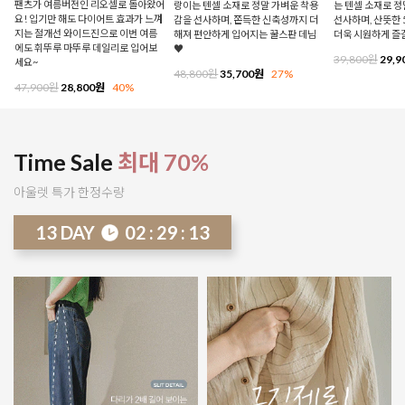
팬츠가 여름버전인 리오셀로 돌아왔어
랑이는 텐셀 소재로 정말 가벼운 착용
는 텐셀 소재로 
요! 입기만 해도 다이어트 효과가 느껴
감을 선사하며, 쫀득한 신축성까지 더
선사하며, 산뜻한 
지는 절개선 와이드진으로 이번 여름
해져 편안하게 입어지는 꿀스판 데님
더욱 시원하게 즐
에도 휘뚜루 마뚜루 데일리로 입어보
♥
39,800원
29,9
세요~
48,800원
35,700원
27%
47,900원
28,800원
40%
Time Sale
최대 70%
아울렛 특가 한정수량
13
DAY
02
:
29
:
08