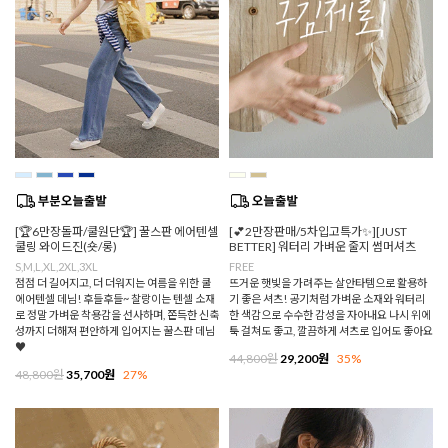
[🏆6만장돌파/쿨원단🏆] 꿀스판 에어텐셀
[💕2만장판매/5차입고특가✨][JUST
쿨링 와이드진(숏/롱)
BETTER] 워터리 가벼운 줄지 썸머셔츠
S,M,L,XL,2XL,3XL
FREE
점점 더 길어지고, 더 더워지는 여름을 위한 쿨
뜨거운 햇빛을 가려주는 살안타템으로 활용하
에어텐셀 데님! 후들후들~ 찰랑이는 텐셀 소재
기 좋은 셔츠! 공기처럼 가벼운 소재와 워터리
로 정말 가벼운 착용감을 선사하며, 쫀득한 신축
한 색감으로 수수한 감성을 자아내요 나시 위에
성까지 더해져 편안하게 입어지는 꿀스판 데님
툭 걸쳐도 좋고, 깔끔하게 셔츠로 입어도 좋아요
♥
44,800원
29,200원
35%
48,800원
35,700원
27%