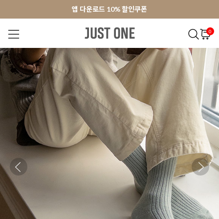
앱 다운로드 10% 할인쿠폰
앱 다운로드 10% 할인쿠폰
회원가입 쿠폰 3000원
회원가입 쿠폰 3000원
0
NEW 7%
BEST
오늘출발
MADE . J
상의
팬츠
아우