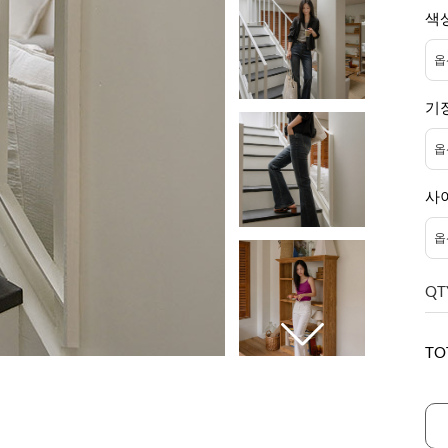
색
기
사
QT
TO