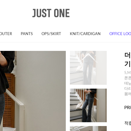
OUTER
PANTS
OPS/SKIRT
KNIT/CARDIGAN
OFFICE LO
더
기
S,M
쫀쫀
데님
다리
몸에
PR
적