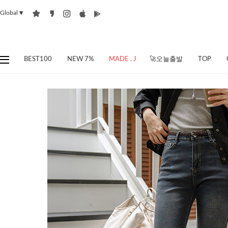
Global
▼
BEST100
NEW 7%
MADE . J
🚀오늘출발
TOP