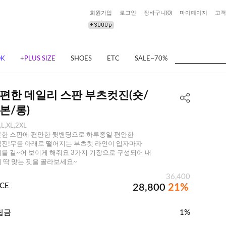
회원가입
로그인
장바구니(
0
)
마이페이지
고객
OK
+PLUS SIZE
SHOES
ETC
SALE~70%
편한 데일리 스판 부츠컷진(숏/
본/롱)
,L,XL,2XL
한 스판에 편안한 뒷밴딩으로 하루종일 편안한
진!무릎 아래로 떨어지는 부츠컷 라인이 입자마자
를 길~어 보이게 해줘요 3가지 기장으로 구성되어 내
 딱 맞는 핏을 골라보세요~
36,400
ICE
28,800
21%
립금
1%