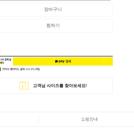
장바구니
찜하기
쇼핑안내