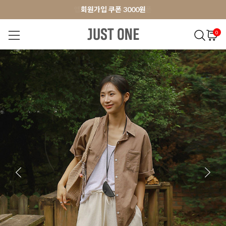
앱 다운로드 10% 할인쿠폰
앱 다운로드 10% 할인쿠폰
회원가입 쿠폰 3000원
0
NEW 7%
BEST
오늘출발
MADE . J
상의
팬츠
아우