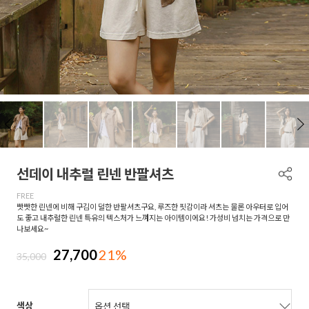
선데이 내추럴 린넨 반팔셔츠
FREE
빳빳한 린넨에 비해 구김이 덜한 반팔셔츠구요, 루즈한 핏감이라 셔츠는 물론 아우터로 입어
도 좋고 내추럴한 린넨 특유의 텍스처가 느껴지는 아이템이에요! 가성비 넘치는 가격으로 만
나보세요~
27,700
21%
35,000
색상