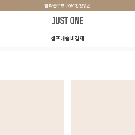
앱 다운로드 10% 할인쿠폰
앱 다운로드 10% 할인쿠폰
회원가입 쿠폰 3000원
터
원피스&스커트
오피스룩
+PLUS SIZE
신발
액세서리
셀프배송비결제