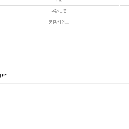
교환/반품
품절/재입고
가요?