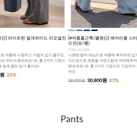
쿨원단] 라이트한 절개와이드 리오셀진
[❄️여름출근룩/쿨원단] 에어리쿨 
드진(숏/롱)
S,M,L,XL,2XL
로 여름에 시원하고 가볍게 입기 좋구요,
시원한 썸머 데님으로 여름에 쾌적하게 입기
는 와이드팬츠에요! 숏, 롱 2가지 기장으
이드핏으로 체형을 자연스럽게 커버해주어
에 맞게 골라 입기 좋아요~
팬츠에요! 숏, 롱 2가지 기장으로 구성되어
어요
0원
21%
30,800원
21%
38,900원
Pants