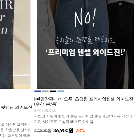
[❄️4만장판매/재오픈] 초경량 프리미엄텐셀 와이드진
(숏/기본/롱)
셀 뒷밴딩 와이드진
S,M,L,XL,2XL
가볍고 시원하게 입기 좋은 프리미엄 텐셀데님! 3가지 기장과 5
가지 사이즈로 구성된 베스트 아이템!
 쿨 에어텐셀 데님!
벼운 착용감을 선사하
36,900원
23%
47,800원
어지는 실루엣이 예뻐