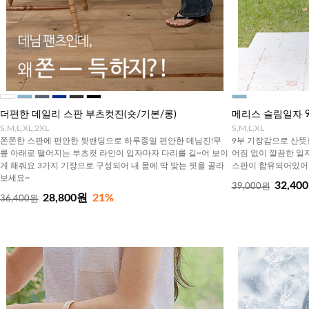
더편한 데일리 스판 부츠컷진(숏/기본/롱)
메리스 슬림일자 
S,M,L,XL,2XL
S,M,L,XL
쫀쫀한 스판에 편안한 뒷밴딩으로 하루종일 편안한 데님진!무
9부 기장감으로 산뜻
릎 아래로 떨어지는 부츠컷 라인이 입자마자 다리를 길~어 보이
어짐 없이 깔끔한 일
게 해줘요 3가지 기장으로 구성되어 내 몸에 딱 맞는 핏을 골라
스판이 함유되어있어
보세요~
32,40
39,000원
28,800원
21%
36,400원