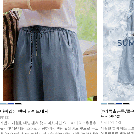
바람입은 밴딩 와이드데님
[❄️여름출근룩/
드진(숏/롱)
FREE
S,M,L,XL,2XL
가볍고 시원한 데님 팬츠 찾고 계셨다면 요 아이에요~! 후들후
시원한 썸머 데님으로
들~ 가벼운 데님 소재로 시원하게~! 밴딩 & 와이드 핏으로 군살
이드핏으로 체형을 
은 쏙! 스타일은 up! 매일 손이 가는 썸머 데님, 지금 만나보세요