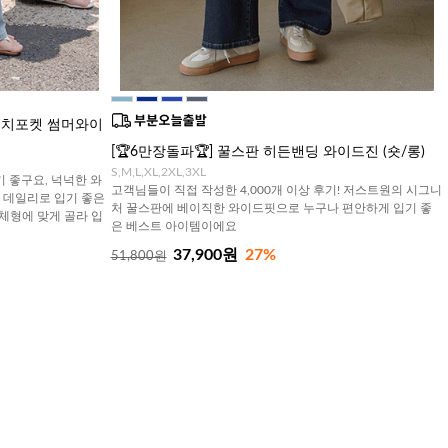
스티치포켓 썸머와이
[🏆6만장돌파🏆] 꿀스판 히든밴딩 와이드진 (숏/롱)
S,M,L,XL,2XL,3XL
 좋구요, 넉넉한 와
고객님들이 직접 작성한 4,000개 이상 후기! 저스트원의 시그니
 데일리로 입기 좋은
처 꿀스판에 베이직한 와이드핏으로 누구나 편안하게 입기 좋
 체형에 맞게 골라 입
은 베스트 아이템이에요
37,900원
27%
51,800원