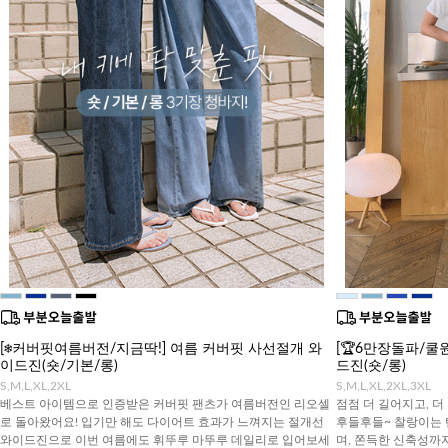
[❄️커버핏여름버전/지금딱!] 여름 커버핏 사선절개 와
[🏆6만장돌파/쿨
이드진(숏/기본/롱)
드진(숏/롱)
S,M,L,XL,2XL
S,M,L,XL,2XL,3XL
베스트 아이템으로 인증받은 커버핏 팬츠가 여름버전인 리오셀
점점 더 길어지고, 더
로 돌아왔어요! 입기만 해도 다이어트 효과가 느껴지는 절개선
후들후들~ 찰랑이는 
와이드진으로 이번 여름에도 휘뚜루 마뚜루 데일리로 입어보세
며, 쫀득한 신축성까