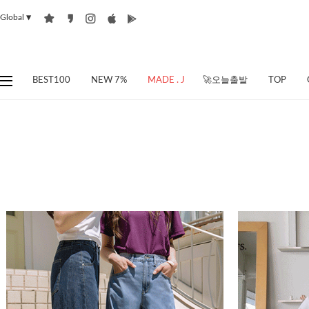
Global
▼
BEST100
NEW 7%
MADE . J
🚀오늘출발
TOP