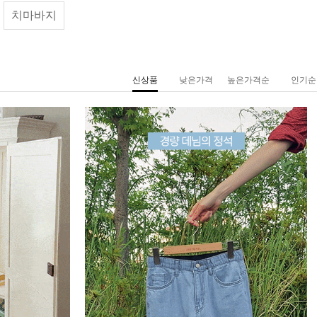
치마바지
신상품
낮은가격
높은가격순
인기순