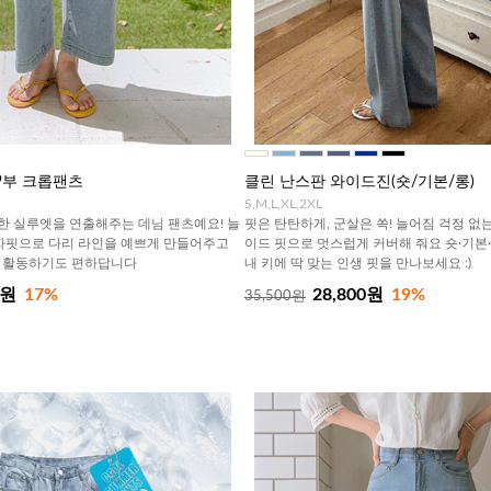
9부 크롭팬츠
클린 난스판 와이드진(숏/기본/롱)
S,M,L,XL,2XL
한 실루엣을 연출해주는 데님 팬츠예요! 늘
핏은 탄탄하게, 군살은 쏙! 늘어짐 걱정 없
자핏으로 다리 라인을 예쁘게 만들어주고
이드 핏으로 멋스럽게 커버해 줘요 숏·기본
 활동하기도 편하답니다
내 키에 딱 맞는 인생 핏을 만나보세요 :)
0원
17%
28,800원
19%
35,500원