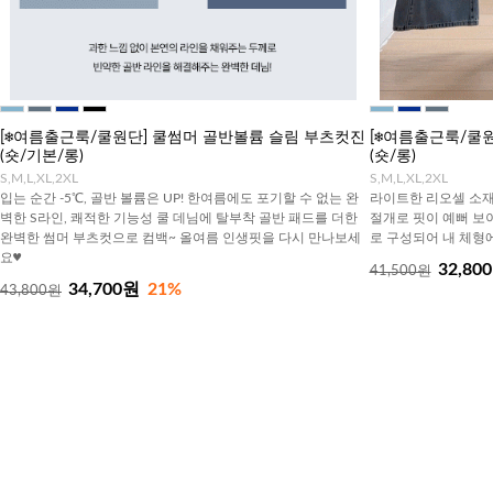
[❄️여름출근룩/쿨원단] 쿨썸머 골반볼륨 슬림 부츠컷진
[❄️여름출근룩/
(숏/기본/롱)
(숏/롱)
S,M,L,XL,2XL
S,M,L,XL,2XL
입는 순간 -5℃, 골반 볼륨은 UP! 한여름에도 포기할 수 없는 완
라이트한 리오셀 소재
벽한 S라인, 쾌적한 기능성 쿨 데님에 탈부착 골반 패드를 더한
절개로 핏이 예뻐 보이
완벽한 썸머 부츠컷으로 컴백~ 올여름 인생핏을 다시 만나보세
로 구성되어 내 체형
요♥
32,80
41,500원
34,700원
21%
43,800원