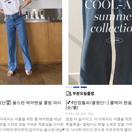
원단🏆] 꿀스판 에어텐셀 쿨링 와이
[💕4만장돌파/쿨원단✨] 쿨에어 텐
(숏/롱)
S,M,L,XL,2XL,3XL
 더워지는 여름을 위한 쿨 에어텐셀 데님!
점점 더 길어지고, 더 더워지는 여름을 위한
텐셀 소재로 정말 가벼운 착용감을 선사하
후들후들~ 찰랑이는 텐셀 소재로 정말 가
지 더해져 편안하게 입어지는 꿀스판 데님♥
며, 낙낙한 와이드 핏으로 차르르하게 떨