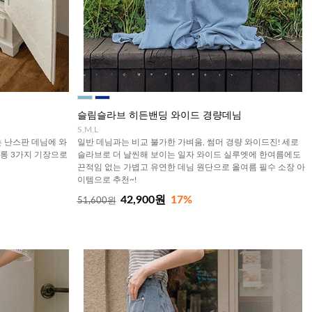
슬림슬라브 히든밴딩 와이드 경량데님
S,M,L
는 난스판 데님에 와
일반 데님과는 비교 불가한 가벼움, 썸머 경량 와이드진! 세로
·롱 3가지 기장으로
슬라브로 더 날씬해 보이는 일자 와이드 실루엣에 한여름에도
끈적임 없는 가볍고 유연한 데님 원단으로 올여름 필수 소장 아
이템으로 추천~!
42,900원
17%
51,600원