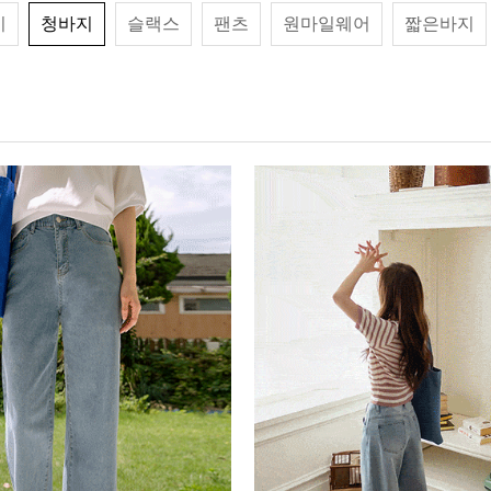
기
청바지
슬랙스
팬츠
원마일웨어
짧은바지