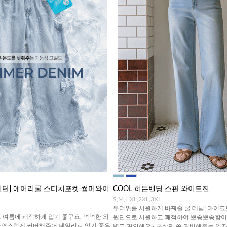
쿨원단] 에어리쿨 스티치포켓 썸머와이
COOL 히든밴딩 스판 와이드진
S,M,L,XL,2XL,3XL
무더위를 시원하게 바꿔줄 쿨 데님! 마이
 여름에 쾌적하게 입기 좋구요, 넉넉한 와
원단으로 시원하고 쾌적하여 뽀송뽀송함이 
자연스럽게 커버해주어 데일리로 입기 좋은
볍고 편안해요~ 군살만 쏙 커버해주는 일자