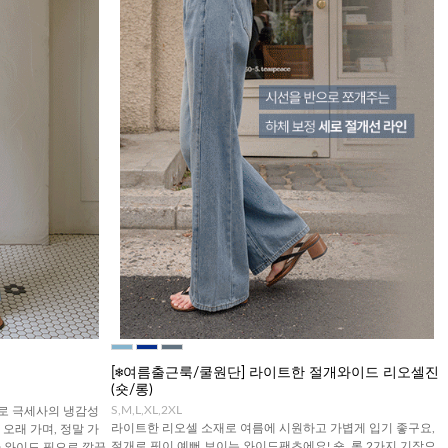
[❄️여름출근룩/쿨원단] 라이트한 절개와이드 리오셀진
(숏/롱)
S,M,L,XL,2XL
크로 극세사의 냉감성
라이트한 리오셀 소재로 여름에 시원하고 가볍게 입기 좋구요,
오래 가며, 정말 가
절개로 핏이 예뻐 보이는 와이드팬츠에요! 숏, 롱 2가지 기장으
 와이드 핏으로 깔끔