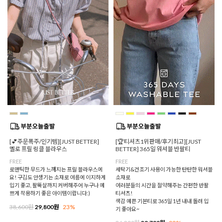
[💕주문폭주/인기템][JUST BETTER]
[🏆티셔츠1위판매/후기최고][JUST
멜로 프릴 링클 블라우스
BETTER] 365일 워셔블 반팔티
FREE
FREE
로맨틱한 무드가 느껴지는 프릴 블라우스에
세탁기&건조기 사용이 가능한 탄탄한 워셔블
요! 구김도 안생기는 소재로 여름에 이지하게
소재로
입기 좋고, 팔뚝살까지 커버해주어 누구나 예
여러분들의 시간을 절약해주는 간편한 반팔
쁘게 착용하기 좋은 아이템이랍니다:)
티셔츠!
색감 예쁜 기본티로 365일 1년 내내 돌려 입
38,600원
29,800원
23%
기 좋아요~