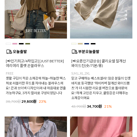
[📢인기최고/4차입고] [JUST BETTER]
[📢오픈인기급상승] 쿨리오셀 절개선
여리여리 플랫 끈블라우스
와이드진(숏/기본/롱)
FREE
S,M,L,XL,2XL
생활 구김이 적은 소재감에 하늘~하늘한 텍스
믿고 구매하는 베스트셀러! 많은 분들의 인생
처로 러블리한 무드를 자아내는 블라우스에
바지로 등극했던 '하비커버 절개선 와이드팬
요! 끈과 브이넥 디자인이라 내 마음대로 연출
츠'가 더 시원한 리오셀 버전으로 돌아왔어
가능하구요, 3가지 컬러로 구성되었답니다
요! 하체 고민은 지우고, 쿨링감은 더해주는
소재감이에요
38,700원
29,800원
23%
43,900원
34,700원
21%