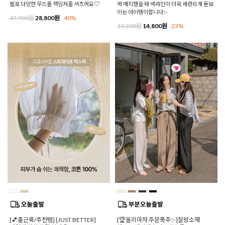
벌로 다양한 무드를 책임져줄 셔츠에요♡
에 매치했을 때 넥라인이 더욱 세련되게 돋보
이는 아이템이랍니다✨
47,900원
28,800원
40%
19,200원
14,800원
23%
[💕출근룩/추천템] [JUST BETTER]
[🏆올리마자 주문폭주✨]찰랑소재