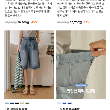
여름버전인 리오셀로 돌아왔어요! 입기만 해
에어텐셀 데님! 후들후들~ 찰랑이는 텐셀 소
도 다이어트 효과가 느껴지는 절개선 와이드
재로 정말 가벼운 착용감을 선사하며, 쫀득한
진으로 이번 여름에도 휘뚜루 마뚜루 데일리
신축성까지 더해져 편안하게 입어지는 꿀스
로 입어보세요~
판 데님♥
47,900원
28,800원
40%
48,800원
35,700원
27%