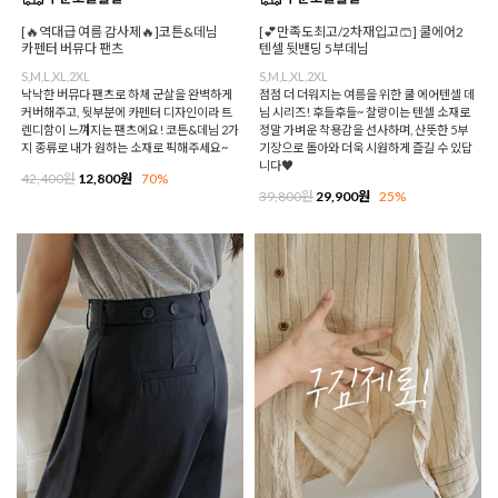
[🔥역대급 여름 감사제🔥]코튼&데님
[💕만족도최고/2차재입고🩳] 쿨에어2
카펜터 버뮤다 팬츠
텐셀 뒷밴딩 5부데님
S,M,L,XL,2XL
S,M,L,XL,2XL
낙낙한 버뮤다 팬츠로 하체 군살을 완벽하게
점점 더 더워지는 여름을 위한 쿨 에어텐셀 데
커버해주고, 뒷부분에 카펜터 디자인이라 트
님 시리즈! 후들후들~ 찰랑이는 텐셀 소재로
렌디함이 느껴지는 팬츠에요! 코튼&데님 2가
정말 가벼운 착용감을 선사하며, 산뜻한 5부
지 종류로 내가 원하는 소재로 픽해주세요~
기장으로 돌아와 더욱 시원하게 즐길 수 있답
니다♥
42,400원
12,800원
70%
39,800원
29,900원
25%