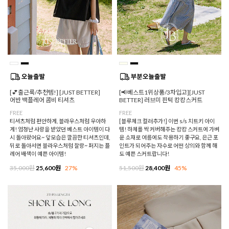
[💕출근룩/추천템!] [JUST BETTER]
[📢베스트1위상품/3차입고][JUST
어반 백플레어 콤비 티셔츠
BETTER] 러브미 핀턱 캉캉스커트
FREE
FREE
티셔츠처럼 편안하게, 블라우스처럼 우아하
[블루체크 컬러추가!] 이번 s/s 치트키 아이
게! 엄청난 사랑을 받았던 베스트 아이템이 다
템! 하체를 싹 커버해주는 캉캉 스커트에 가벼
시 돌아왔어요~ 앞모습은 깔끔한 티셔츠인데,
운 소재로 여름에도 착용하기 좋구요, 은근 포
뒤로 돌아서면 블라우스처럼 찰랑~ 퍼지는 플
인트가 되어주는 자수로 어떤 상의와 함께 해
레어 배색이 예쁜 아이템!
도 예쁜 스커트랍니다!
35,000원
25,600원
27%
51,500원
28,400원
45%