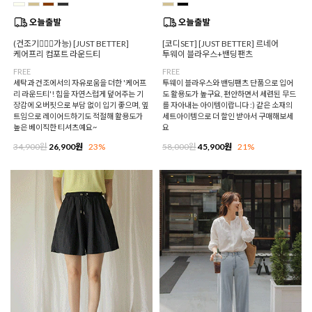
(건조기🙆🏻‍♀️가능) [JUST BETTER]
[코디SET] [JUST BETTER] 르네어
케어프리 컴포트 라운드티
투웨이 블라우스+밴딩팬츠
FREE
FREE
세탁과 건조에서의 자유로움을 더한 '케어프
투웨이 블라우스와 밴딩팬츠 단품으로 입어
리 라운드티'! 힙을 자연스럽게 덮어주는 기
도 활용도가 높구요, 편안하면서 세련된 무드
장감에 오버핏으로 부담 없이 입기 좋으며, 옆
를 자아내는 아이템이랍니다 :) 같은 소재의
트임으로 레이어드하기도 적절해 활용도가
세트아이템으로 더 할인 받아서 구매해보세
높은 베이직한 티셔츠예요~
요
34,900원
26,900원
23%
58,000원
45,900원
21%