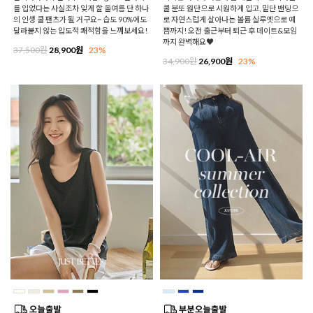
를 입었다는 사실조차 잊게 할 올여름 단 하나
쿨 분또 원단으로 시원하게 입고, 밑단 밴딩으
의 인생 쿨 팬츠가 될 거구요~ 습도 90%에도
로 자연스럽게 살아나는 볼륨 실루엣으로 예
달라붙지 않는 압도적 쾌적함을 느껴보세요!
쁨까지! 오전 출근부터 퇴근 후 데이트&모임
까지 완벽해요♥
37,500원
28,900원
23%
34,900원
26,900원
23%