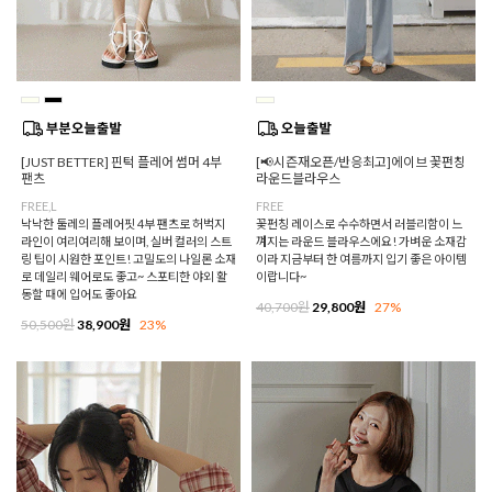
[JUST BETTER] 핀턱 플레어 썸머 4부
[📢시즌재오픈/반응최고]에이브 꽃펀칭
팬츠
라운드블라우스
FREE,L
FREE
낙낙한 둘레의 플레어핏 4부 팬츠로 허벅지
꽃펀칭 레이스로 수수하면서 러블리함이 느
라인이 여리여리해 보이며, 실버 컬러의 스트
껴지는 라운드 블라우스에요! 가벼운 소재감
링 팁이 시원한 포인트! 고밀도의 나일론 소재
이라 지금부터 한 여름까지 입기 좋은 아이템
로 데일리 웨어로도 좋고~ 스포티한 야외 활
이랍니다~
동할 때에 입어도 좋아요
40,700원
29,800원
27%
50,500원
38,900원
23%