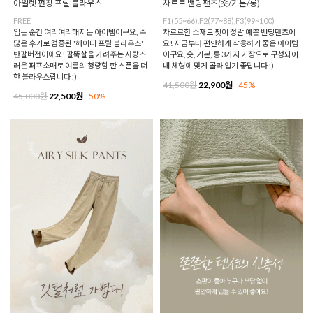
아일렛 펀칭 프릴 블라우스
차르르 밴딩팬츠(숏/기본/롱)
FREE
F1(55~66),F2(77~88),F3(99~100)
입는 순간 여리여리해지는 아이템이구요, 수
차르르한 소재로 핏이 정말 예쁜 밴딩팬츠에
많은 후기로 검증된 '헤이디 프릴 블라우스'
요! 지금부터 편안하게 착용하기 좋은 아이템
반팔버전이에요! 팔뚝살을 가려주는 사랑스
이구요, 숏, 기본, 롱 3가지 기장으로 구성되어
러운 퍼프소매로 여름의 청량함 한 스푼을 더
내 체형에 맞게 골라 입기 좋답니다 :)
한 블라우스랍니다 :)
41,500원
22,900원
45%
45,000원
22,500원
50%