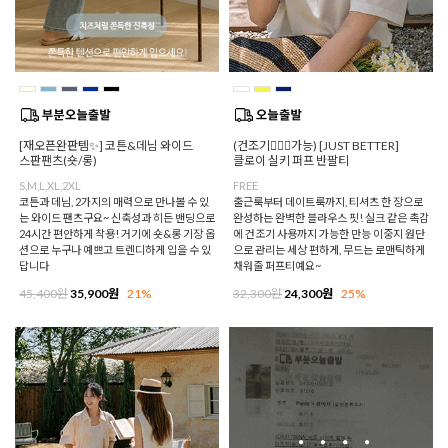
[재오픈완판템✨] 코튼&데님 와이드
(건조기🙆🏻‍♀️가능) [JUST BETTER]
스판팬츠(숏/롱)
클로이 실키 퍼프 반팔티
S,M,L,XL,2XL
FREE
코튼과 데님, 2가지의 매력으로 만나볼 수 있
출근룩부터 데이트룩까지, 티셔츠 한 장으로
는 와이드 팬츠구요~ 신축성과 히든 밴딩으로
완성하는 완벽한 블라우스 핏! 실크 같은 촉감
24시간 편안하게 착용! 거기에 숏&롱 기장 옵
에 건조기 사용까지 가능한 만능 이중지 원단
션으로 누구나 예쁘고 트렌디하게 입을 수 있
으로 관리는 세상 편하게, 무드는 로맨틱하게
답니다
채워줄 퍼프티예요~
45,400원
35,900원
21%
32,300원
24,300원
25%