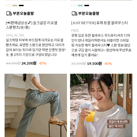
[📢판매급상승💕] 실크같은 리오셀
[JUST BETTER] 로제 링클 블라우스티
스판팬츠(숏/롱)
FREE
S,M,L,XL,2XL
갖춰 입은 듯한 블라우스 무드와 티셔츠 디자
실크처럼 피부에 부드럽게 다가오는 리오셀
인이 만나 데일리하면서도 러블리한 스타일
팬츠에요, 유연한 스판으로 편안하고, 다리가
링 가능한 제작 블라우스티♥ 스판 엠보 원단
길어 보이는 핏이라 입기만 하면 인생핏 완성!
으로 구김 없이 시원하고~ 편안하여 꾸안꾸로
숏, 롱 2가지 기장으로 구성되었답니다
예쁘게 입기 좋아요!
44,000원
24,200원
45%
32,500원
19,500원
40%