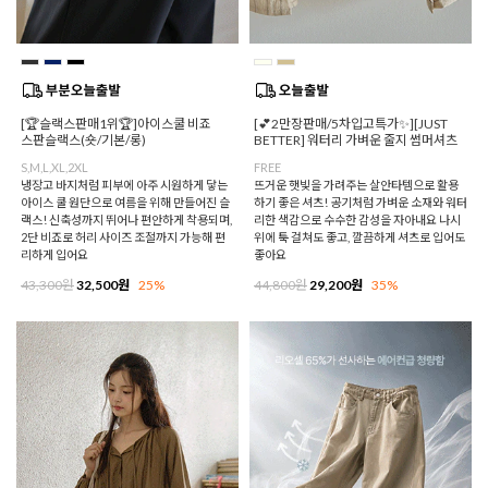
[🏆슬랙스판매1위🏆]아이스쿨 비죠
[💕2만장판매/5차입고특가✨][JUST
스판슬랙스(숏/기본/롱)
BETTER] 워터리 가벼운 줄지 썸머셔츠
S,M,L,XL,2XL
FREE
냉장고 바지처럼 피부에 아주 시원하게 닿는
뜨거운 햇빛을 가려주는 살안타템으로 활용
아이스 쿨 원단으로 여름을 위해 만들어진 슬
하기 좋은 셔츠! 공기처럼 가벼운 소재와 워터
랙스! 신축성까지 뛰어나 편안하게 착용되며,
리한 색감으로 수수한 감성을 자아내요 나시
2단 비죠로 허리 사이즈 조절까지 가능해 편
위에 툭 걸쳐도 좋고, 깔끔하게 셔츠로 입어도
리하게 입어요
좋아요
43,300원
32,500원
25%
44,800원
29,200원
35%