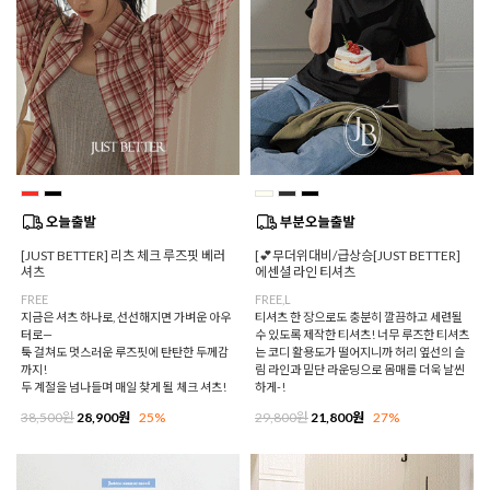
[JUST BETTER] 리츠 체크 루즈핏 베러
[💕무더위대비/급상승[JUST BETTER]
셔츠
에센셜 라인 티셔츠
FREE
FREE,L
지금은 셔츠 하나로, 선선해지면 가벼운 아우
티셔츠 한 장으로도 충분히 깔끔하고 세련될
터로—
수 있도록 제작한 티셔츠! 너무 루즈한 티셔츠
툭 걸쳐도 멋스러운 루즈핏에 탄탄한 두께감
는 코디 활용도가 떨어지니까 허리 옆선의 슬
까지!
림 라인과 밑단 라운딩으로 몸매를 더욱 날씬
두 계절을 넘나들며 매일 찾게 될 체크 셔츠!
하게-!
38,500원
28,900원
25%
29,800원
21,800원
27%