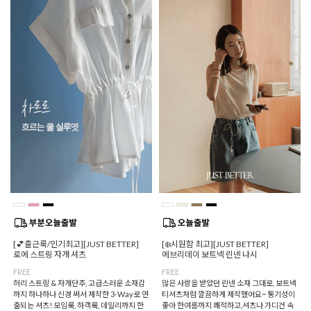
[💕출근룩/인기최고][JUST BETTER]
[❄️시원함 최고][JUST BETTER]
로에 스트링 자개 셔츠
에브리데이 보트넥 린넨 나시
FREE
FREE
허리 스트링 & 자개단추, 고급스러운 소재감
많은 사랑을 받았던 린넨 소재 그대로, 보트넥
까지 하나하나 신경 써서 제작한 3-Way로 연
티셔츠처럼 깔끔하게 제작했어요~ 통기성이
출되는 셔츠! 모임룩, 하객룩, 데일리까지 한
좋아 한여름까지 쾌적하고,셔츠나 가디건 속