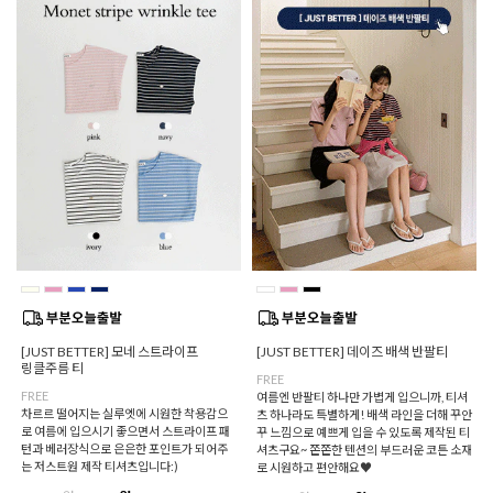
[JUST BETTER] 모네 스트라이프
[JUST BETTER] 데이즈 배색 반팔티
링클주름 티
FREE
FREE
여름엔 반팔티 하나만 가볍게 입으니까, 티셔
차르르 떨어지는 실루엣에 시원한 착용감으
츠 하나라도 특별하게! 배색 라인을 더해 꾸안
로 여름에 입으시기 좋으면서 스트라이프 패
꾸 느낌으로 예쁘게 입을 수 있도록 제작된 티
턴과 베러장식으로 은은한 포인트가 되어주
셔츠구요~ 쫀쫀한 텐션의 부드러운 코튼 소재
는 저스트원 제작 티셔츠입니다:)
로 시원하고 편안해요♥