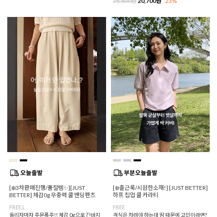
26,800원
20,700원
23%
[❄️3차판매진행/품절템✨][JUST
[❄️출근룩/시원한소재!] [JUST BETTER]
BETTER] 체감0g 무중력 쿨 밴딩팬츠
하프 집업 쿨 카라티
FREE,L
FREE
올리자마자 주문폭주!! 체감 0g으로 긴바지
격식은 차려야 하는데 땀 때문에 고민이라면?