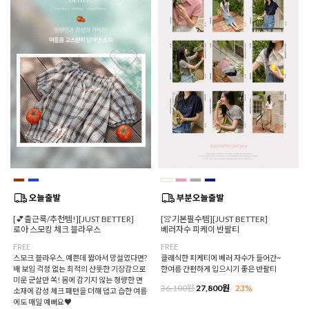
[💕출근룩/추천템!][JUST BETTER]
[👚기본필수템][JUST BETTER]
로아 스모킹 체크 블라우스
베러자수 피케이 반팔티
FREE
FREE
스모크 블라우스, 예쁜데 짧아서 망설였다면?
클래식한 피케티에 베러 자수가 들어간~
배 보임 걱정 없는 최적의 산뜻한 기장감으로
한여름 간편하게 입으시기 좋은 반팔티
미운 군살만 쏙! 몸에 감기지 않는 청량한 면
36,100원
27,800원
23%
소재에 감성 체크 패턴을 더해 덥고 습한 여름
에도 매일 예뻐요♥