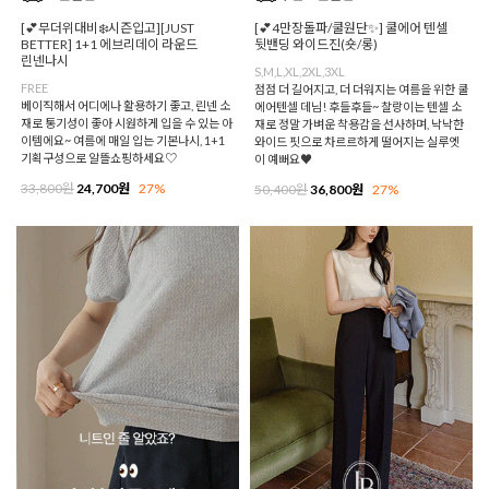
[💕무더위대비❄️시즌입고][JUST
[💕4만장돌파/쿨원단✨] 쿨에어 텐셀
BETTER] 1+1 에브리데이 라운드
뒷밴딩 와이드진(숏/롱)
린넨나시
S,M,L,XL,2XL,3XL
FREE
점점 더 길어지고, 더 더워지는 여름을 위한 쿨
베이직해서 어디에나 활용하기 좋고, 린넨 소
에어텐셀 데님! 후들후들~ 찰랑이는 텐셀 소
재로 통기성이 좋아 시원하게 입을 수 있는 아
재로 정말 가벼운 착용감을 선사하며, 낙낙한
이템에요~ 여름에 매일 입는 기본나시, 1+1
와이드 핏으로 차르르하게 떨어지는 실루엣
기획구성으로 알뜰쇼핑하세요♡
이 예뻐요♥
33,800원
24,700원
27%
50,400원
36,800원
27%