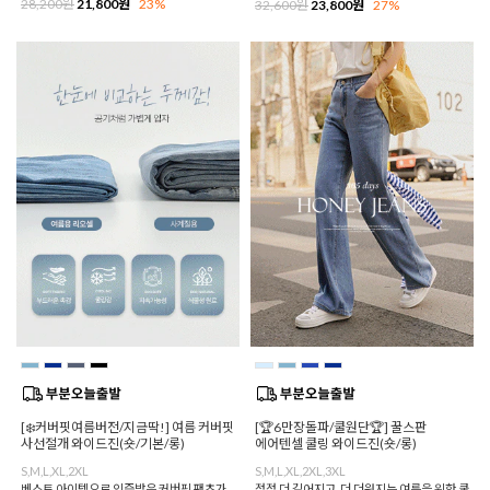
28,200원
21,800원
23%
32,600원
23,800원
27%
[❄️커버핏여름버전/지금딱!] 여름 커버핏
[🏆6만장돌파/쿨원단🏆] 꿀스판
사선절개 와이드진(숏/기본/롱)
에어텐셀 쿨링 와이드진(숏/롱)
S,M,L,XL,2XL
S,M,L,XL,2XL,3XL
베스트 아이템으로 인증받은 커버핏 팬츠가
점점 더 길어지고, 더 더워지는 여름을 위한 쿨