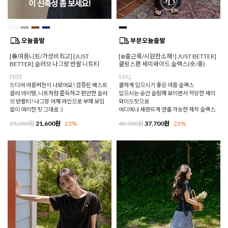
[🧶여름니트/가성비최고] [JUST
[❄️출근룩/시원한소재!] JUST BETTER]
BETTER] 슬러브 나그랑 반팔 니트티
쿨링스판 세미와이드 슬랙스(숏/롱)
FREE
S,M,L
드디어 여름버전이 나왔어요! 검증된 베스트
쿨하게 입으시기 좋은 여름 슬랙스
셀러 아이템, 니트처럼 쫀득하고 편안한 슬러
입으시는 순간 슬림해 보이면서 적당한 세미
브 반팔티! 나그랑 어깨 라인으로 부해 보임
와이드핏으로
없이 여리한 핏 그대로 :)
어디에나 세련되게 연출 가능한 제작 슬랙스.
28,000원
21,600원
23%
48,900원
37,700원
23%