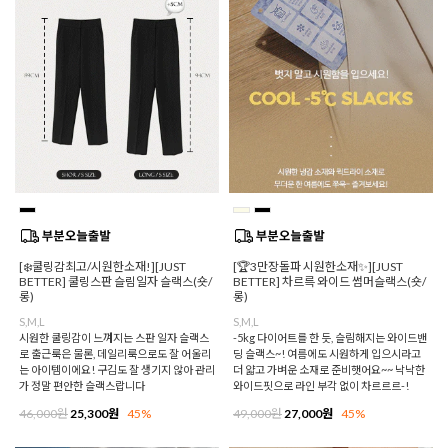
[❄️쿨링감최고/시원한소재!][JUST
[🏆3만장돌파 시원한소재✨][JUST
BETTER] 쿨링스판 슬림일자 슬랙스(숏/
BETTER] 차르륵 와이드 썸머슬랙스(숏/
롱)
롱)
S,M,L
S,M,L
시원한 쿨링감이 느껴지는 스판 일자 슬랙스
-5kg 다이어트를 한 듯, 슬림해지는 와이드밴
로 출근룩은 물론, 데일리룩으로도 잘 어울리
딩 슬랙스~! 여름에도 시원하게 입으시라고
는 아이템이에요! 구김도 잘 생기지 않아 관리
더 얇고 가벼운 소재로 준비햇어요~~ 낙낙한
가 정말 편안한 슬랙스랍니다
와이드핏으로 라인 부각 없이 차르르르-!
46,000원
25,300원
45%
49,000원
27,000원
45%