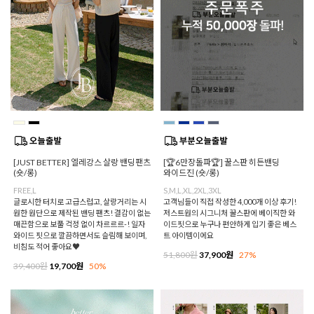
[JUST BETTER] 엘레강스 살랑 밴딩팬츠
[🏆6만장돌파🏆] 꿀스판 히든밴딩
(숏/롱)
와이드진 (숏/롱)
FREE,L
S,M,L,XL,2XL,3XL
글로시한 터치로 고급스럽고, 살랑거리는 시
고객님들이 직접 작성한 4,000개 이상 후기!
원한 원단으로 제작된 밴딩 팬츠! 결감이 없는
저스트원의 시그니처 꿀스판에 베이직한 와
매끈함으로 보풀 걱정 없이 차르르르-! 일자
이드핏으로 누구나 편안하게 입기 좋은 베스
와이드 핏으로 깔끔하면서도 슬림해 보이며,
트 아이템이에요
비침도 적어 좋아요♥
51,800원
37,900원
27%
39,400원
19,700원
50%