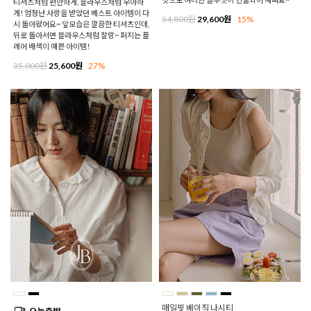
티셔츠처럼 편안하게, 블라우스처럼 우아하
게! 엄청난 사랑을 받았던 베스트 아이템이 다
34,800원
29,600원
15%
시 돌아왔어요~ 앞모습은 깔끔한 티셔츠인데,
뒤로 돌아서면 블라우스처럼 찰랑~ 퍼지는 플
레어 배색이 예쁜 아이템!
35,000원
25,600원
27%
매일핏 베이직 나시티