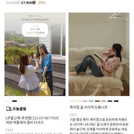
36,100원
27,800원
23%
폭닥한 울 브이넥 도톰니트
FREE
[💕출근룩/추천템!] [JUST BETTER]
기분 좋은 폭닥-폭닥함으로 든든하게 착용되
어반 백플레어 콤비 티셔츠
는 브이넥 니트구요! 울 소재가 혼방되어 보온
력이 높으며, 상체를 넉넉하게 감싸주는 여유
FREE
핏으로 여리한 실루엣이 연출되어 예뻐요~