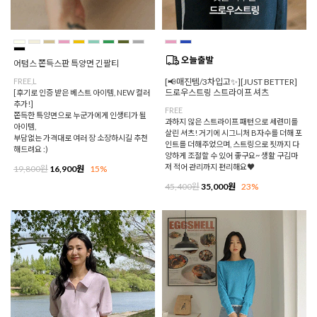
어텀스 쫀득스판 특양면 긴팔티
FREE,L
[📢매진템/3차입고✨][JUST BETTER]
드로우스트링 스트라이프 셔츠
[후기로 인증 받은 베스트 아이템, NEW 컬러
추가!]
FREE
쫀득한 특양면으로 누군가에게 인생티가 될
과하지 않은 스트라이프 패턴으로 세련미를
아이템,
살린 셔츠! 거기에 시그니처 B자수를 더해 포
부담없는 가격대로 여러 장 소장하시길 추천
인트를 더해주었으며, 스트링으로 핏까지 다
해드려요 :)
양하게 조절할 수 있어 좋구요~ 생활 구김마
저 적어 관리까지 편리해요♥
19,800원
16,900원
15%
45,400원
35,000원
23%