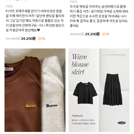
FREE
FREE
뜨거운 햇빛을 가려주는 살안타템으로 활용
티셔츠 옷매무새를 만지기 어려우셨던 분들
하기 좋은 셔츠! 공기처럼 가벼운 소재와 워터
을 위해 제작한 티셔츠! 밑단에 밴딩을 둘러주
리한 색감으로 수수한 감성을 자아내요 나시
어 그냥 입기만 해도 자동으로 볼륨감 있는 핏
위에 툭 걸쳐도 좋고, 깔끔하게 셔츠로 입어도
이 만들어져 간편하구요~ 미니 특양면 원단으
좋아요
로 착용감마저 편안해요♥
44,800원
29,200원
35%
31,400원
24,200원
23%