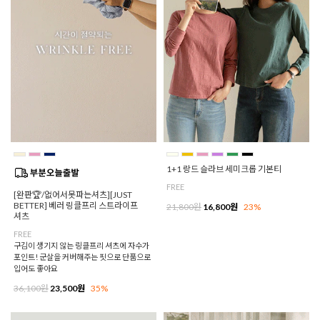
1+1 랑드 슬라브 세미크롭 기본티
FREE
[완판🏆/없어서못파는셔츠][JUST
BETTER] 베러 링클프리 스트라이프
21,800원
16,800원
23%
셔츠
FREE
구김이 생기지 않는 링클프리 셔츠에 자수가
포인트! 군살을 커버해주는 핏으로 단품으로
입어도 좋아요
36,100원
23,500원
35%