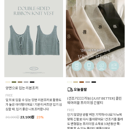
양면으로 입는 리본조끼
FREE
(건조기🙆🏻‍♀️가능) [JUST BETTER] 클린
앞,뒤로 입을 수 있는 양면 리본조끼로 활용도
웨어러블 프리미엄 긴팔티
가 높은 아이템이에요! 기본 티셔츠만 입기 심
심할 때, 입기 좋은 니트조끼랍니다
FREE
인기 많았던 반팔 버전 기억하시나요? f/w에
30,000원
23,100원
23%
맞춰 긴팔로 다시 돌아왔어요! 건조기를 돌려
도 변형없는 프리미엄 소재로 10년동안 쭉-
함께 할 수 있는 퀄리티 제품이에요