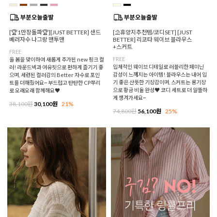
[🏆1만장돌파🏆][JUST BETTER] 샌드
[⛱️휴양지추천템/코디SET] [JUST
베러자수 나그랑 맨투맨
BETTER] 리코타 웨이브 블라우스
+스커트
FREE
FREE
올 봄을 맞이하여 새롭게 추가된 new 핑크 컬
입체적인 웨이브 디테일로 러블리한 페미닌
러! 라운드넥과 여유핏으로 편하게 즐기기 좋
감성이 느껴지는 아이템! 블라우스는 내어 입
으며, 세련된 컬러감의 Better 자수로 포인
기 좋은 산뜻한 기장감이며, 스커트는 롱기장
트를 더해줬어요~ 부드럽고 탄탄한 CP쭈리
으로 황금 비율 완성♥ 코디 세트로 더 알뜰하
로 오래오래 함께해요♥
게 챙겨가세요~
38,100원
30,100원
21%
74,800원
56,100원
25%