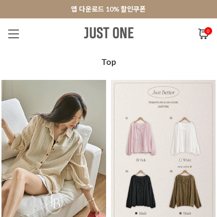
앱 다운로드 10% 할인쿠폰
앱 다운로드 10% 할인쿠폰
회원가입 쿠폰 3000원
회원가입 쿠폰 3000원
0
NEW 7%
BEST
오늘출발
MADE . J
상의
팬츠
아우
Top