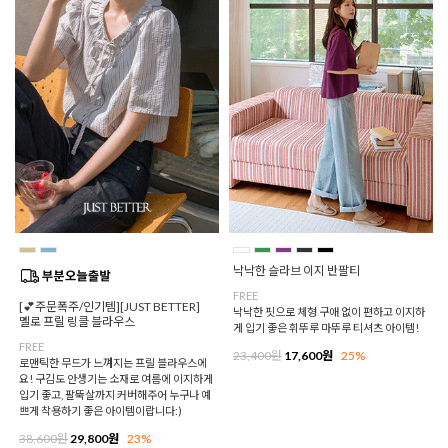
낙낙한 슬라브 이지 반팔티
FREE
[💕주문폭주/인기템][JUST BETTER]
낙낙한 핏으로 체형 구애 없이 편하고 이지하
멜로 프릴 링클 블라우스
게 입기 좋은 휘뚜루 마뚜루 티셔츠 아이템!
FREE
23,400원
17,600원
25%
로맨틱한 무드가 느껴지는 프릴 블라우스에
요! 구김도 안생기는 소재로 여름에 이지하게
입기 좋고, 팔뚝살까지 커버해주어 누구나 예
쁘게 착용하기 좋은 아이템이랍니다:)
38,600원
29,800원
23%