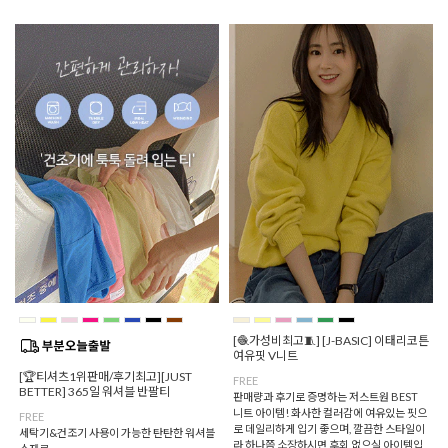
[🧶가성비최고🧵] [J-BASIC] 이태리코튼
여유핏 V니트
[🏆티셔츠1위판매/후기최고][JUST
FREE
BETTER] 365일 워셔블 반팔티
판매량과 후기로 증명하는 저스트원 BEST
니트 아이템! 화사한 컬러감에 여유있는 핏으
FREE
로 데일리하게 입기 좋으며, 깔끔한 스타일이
세탁기&건조기 사용이 가능한 탄탄한 워셔블
라 하나쯤 소장하시면 후회 없으실 아이템입