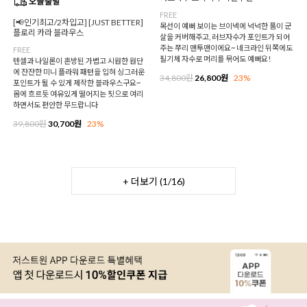
FREE
[📢인기최고/2차입고] [JUST BETTER]
목선이 예뻐 보이는 브이넥에 넉넉한 품이 군
플로리 카라 블라우스
살을 커버해주고, 러브자수가 포인트가 되어
주는 쭈리 맨투맨이에요~ 네크라인 뒤쪽에도
FREE
필기체 자수로 머리를 묶어도 예뻐요!
텐셀과 나일론이 혼방된 가볍고 시원한 원단
에 잔잔한 미니 플라워 패턴을 입혀 싱그러운
34,800원
26,800원
23%
포인트가 될 수 있게 제작한 블라우스구요~
몸에 흐르듯 여유있게 떨어지는 핏으로 여리
하면서도 편안한 무드랍니다
39,800원
30,700원
23%
+ 더보기 (
1
/
16
)