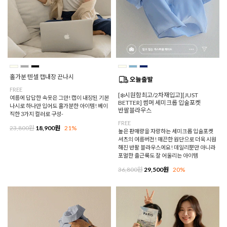
홀가분 텐셀 캡내장 끈나시
FREE
[❄️시원함최고/2차재입고][JUST
여름에 답답한 속옷은 그만! 캡이 내장된 기본
BETTER] 썸머 세미크롭 입술포켓
나시로 하나만 입어도 홀가분한 아이템! 베이
반팔블라우스
직한 3가지 컬러로 구성-
FREE
23,800원
18,900원
21%
높은 판매량을 자랑하는 세미크롭 입술포켓
셔츠의 여름버전! 매끈한 원단으로 더욱 시원
해진 반팔 블라우스에요! 데일리뿐만 아니라
포멀한 출근룩도 잘 어울리는 아이템
36,800원
29,500원
20%