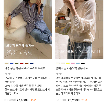
다링 구김적은 자수 스트라이프셔츠
썸머타임 기본 V넥 얇은니트
FREE
FREE
구김이 적은 링클프리 셔츠로 바쁜 아침에도
여름철 피부를 보호하면서 시원하게 입기 좋
간편하게!
은 브이넥 니트! 은은한 비침이 느껴지는 얇은
Love 자수와 가을 색감을 잘 담아낸
썸머 니트로 우수한 통기성에 여리여리한 무
컬러 스트라이프 패턴이 세련된 포인트가 되
드를 자아내 예쁘구요~ 베이직한 아이템으로
어준답니다~
손쉽게 코디하기 좋아요
31,200원
26,600원
15%
36,500원
28,900원
21%