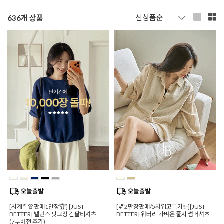
636
개 상품
[사계절👚판매1만장🏆] [JUST
[💕2만장판매/5차입고특가✨][JUST
BETTER] 밸런스 핏고정 긴팔티셔츠
BETTER] 워터리 가벼운 줄지 썸머셔츠
(7부버전 추가)