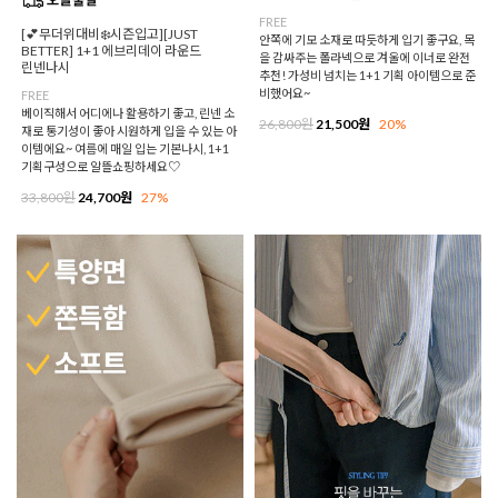
FREE
[💕무더위대비❄️시즌입고][JUST
안쪽에 기모 소재로 따듯하게 입기 좋구요, 목
BETTER] 1+1 에브리데이 라운드
을 감싸주는 폴라넥으로 겨울에 이너로 완전
린넨나시
추천! 가성비 넘치는 1+1 기획 아이템으로 준
비했어요~
FREE
베이직해서 어디에나 활용하기 좋고, 린넨 소
26,800원
21,500원
20%
재로 통기성이 좋아 시원하게 입을 수 있는 아
이템에요~ 여름에 매일 입는 기본나시, 1+1
기획구성으로 알뜰쇼핑하세요♡
33,800원
24,700원
27%