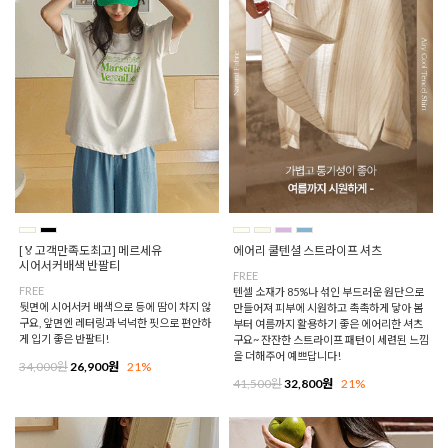
[🏅고객만족도최고] 메르세유
에어리 쿨텐셜 스트라이프 셔츠
시어서커배색 반팔티
FREE
FREE
텐셀 소재가 85%나 섞인 부드러운 원단으로
뒷면에 시어서커 배색으로 등에 땀이 차지 않
만들어져 피부에 시원하고 촉촉하게 닿아 봄
구요, 앞면엔 레터링과 넉넉한 핏으로 편안하
부터 여름까지 활용하기 좋은 에어리한 셔츠
게 입기 좋은 반팔티!
구요~ 잔잔한 스트라이프 패턴이 세련된 느낌
을 더해주어 예쁘답니다!
34,000원
26,900원
21%
41,500원
32,800원
21%