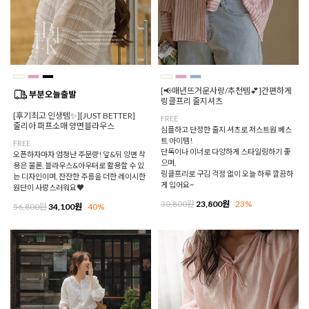
[📢매년뜨거운사랑/추천템💕]간편하게
링클프리 줄지셔츠
[후기최고 인생템✨][JUST BETTER]
FREE
줄리아 퍼프소매 양면블라우스
심플하고 단정한 줄지 셔츠로 저스트원 베스
트 아이템!
FREE
단독이나 이너로 다양하게 스타일링하기 좋
오픈하자마자 엄청난 주문량! 앞&뒤 양면 착
으며,
용은 물론, 블라우스&아우터로 활용할 수 있
링클프리로 구김 걱정 없이 오늘 하루 깔끔하
는 디자인이며, 잔잔한 주름을 더한 레이시한
게 입어요~
원단이 사랑스러워요♥
30,800원
23,800원
23%
56,800원
34,100원
40%