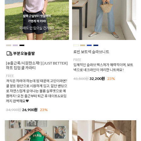
로빈 보트넥 슬라브니트
FREE
[❄️출근룩/시원한소재!] [JUST BETTER]
입체적인 슬라브 텍스처가 매력적이며, 보트
하프 집업 쿨 카라티
넥으로 네크라인이 여리한 니트에요!
FREE
41,800원
32,200원
23%
격식은 차려야 하는데 땀 때문에 고민이라면?
쿨 분또 원단으로 시원하게 입고, 밑단 밴딩으
로 자연스럽게 살아나는 볼륨 실루엣으로 예
쁨까지! 오전 출근부터 퇴근 후 데이트&모임
까지 완벽해요♥
34,900원
26,900원
23%