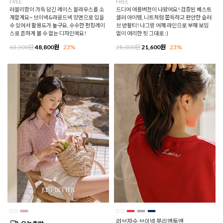
FREE
FREE
러블리함이 가득 담긴 레이스 블라우스를 소
드디어 여름버전이 나왔어요! 검증된 베스트
개할게요~ 브이넥&라운드넥 양면으로 입을
셀러 아이템, 니트처럼 쫀득하고 편안한 슬러
수 있어서 활용도가 높구요, 수수한 펀칭레이
브 반팔티! 나그랑 어깨 라인으로 부해 보임
스로 흔하게 볼 수 없는 디자인에요!
없이 여리한 핏 그대로 :)
63,300원
48,800원
23%
28,000원
21,600원
23%
러브자수 브이넥 쭈리맨투맨