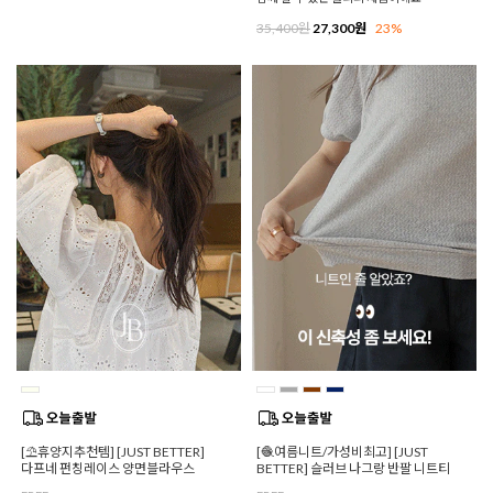
35,400원
27,300원
23%
[⛱️휴양지추천템] [JUST BETTER]
[🧶여름니트/가성비최고] [JUST
다프네 펀칭레이스 양면블라우스
BETTER] 슬러브 나그랑 반팔 니트티