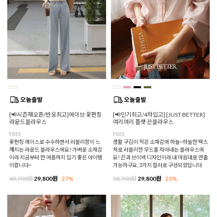
[📢시즌재오픈/반응최고]에이브 꽃펀칭
[📢인기최고/4차입고] [JUST BETTER]
라운드블라우스
여리여리 플랫 끈블라우스
FREE
FREE
꽃펀칭 레이스로 수수하면서 러블리함이 느
생활 구김이 적은 소재감에 하늘~하늘한 텍스
껴지는 라운드 블라우스에요! 가벼운 소재감
처로 러블리한 무드를 자아내는 블라우스에
이라 지금부터 한 여름까지 입기 좋은 아이템
요! 끈과 브이넥 디자인이라 내 마음대로 연출
이랍니다~
가능하구요, 3가지 컬러로 구성되었답니다
40,700원
29,800원
27%
38,700원
29,800원
23%