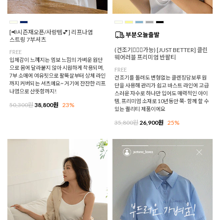
[📢시즌재오픈/사랑템💕] 리프나염
스트링 7부셔츠
(건조기🙆🏻‍♀️가능) [JUST BETTER] 클린
FREE
웨어러블 프리미엄 반팔티
입체감이 느껴지는 엠보 느낌의 가벼운 원단
으로 몸에 달라붙지 않아 시원하게 착용되며,
FREE
7부 소매에 여유핏으로 팔뚝살부터 상체 라인
건조기를 돌려도 변형없는 클렌징담보루 원
까지 커버되는 셔츠예요~ 거기에 잔잔한 리프
단을 사용해 관리가 쉽고 바스트 라인에 고급
나염으로 산뜻함까지!
스러운 자수로 하나만 입어도 매력적인 아이
템, 프리미엄 소재로 10년동안 쭉- 함께 할 수
50,300원
38,800원
23%
있는 퀄리티 제품이에요
35,800원
26,900원
25%