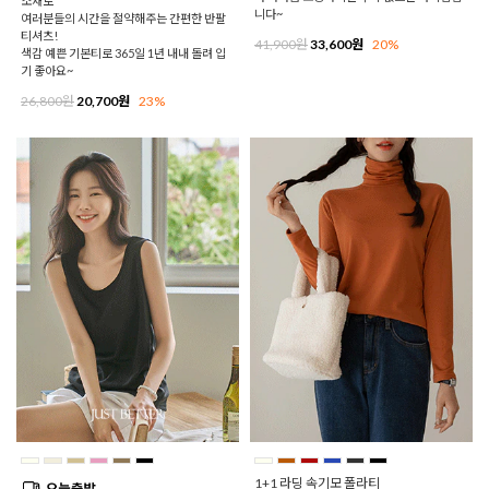
소재로
니다~
여러분들의 시간을 절약해주는 간편한 반팔
티셔츠!
41,900원
33,600원
20%
색감 예쁜 기본티로 365일 1년 내내 돌려 입
기 좋아요~
26,800원
20,700원
23%
1+1 라딩 속기모 폴라티