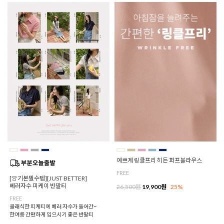
예쁘게 링클프리 히든 퍼프블라우스
FREE
[👚기본필수템][JUST BETTER]
베러자수 피케이 반팔티
26,500원
19,900원
25%
FREE
클래식한 피케티에 베러 자수가 들어간~
한여름 간편하게 입으시기 좋은 반팔티