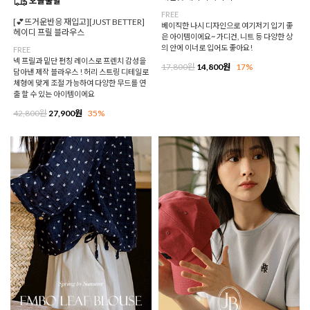
FREE
[💕뜨거운반응 재입고][JUST BETTER]
베이직한 나시 디자인으로 여기저기 입기 좋
헤이디 프릴 블라우스
은 아이템이에요~ 가디건, 니트 등 다양한 상
의 안에 이너로 입어도 좋아요!
FREE
넥 프릴과 밑단 펀칭 레이스로 프렌치 감성을
17,800원
14,800원
17%
담아낸 제작 블라우스 ! 허리 스트링 디테일로
체형에 맞게 조절 가능하여 다양한 무드를 연
출 할 수 있는 아이템이에요
42,800원
27,900원
35%