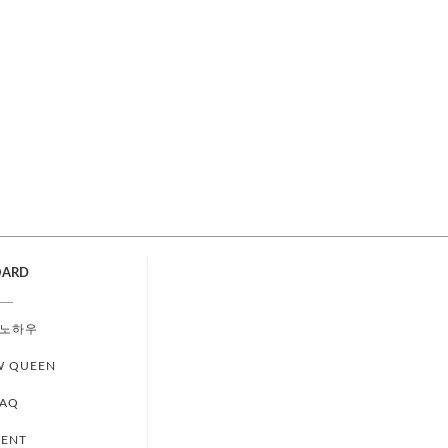
OARD
노하우
W QUEEN
FAQ
VENT