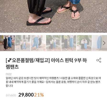
[💕오픈품절템/재입고] 아이스 핀턱 9부 하
렘팬츠
FREE
알라딘 바지 같은 트렌디한 핏이 매력적인 하렘팬츠! 시원한 쿨 소재와 쫀쫀한 신축성으로 여
름 내내 쾌적하게 즐기기 좋을 거예요~ 집에서는 물론 운동, 여행까지 손이 자주 갈 만능 팬츠
랍니다
29,800
21%
37,600