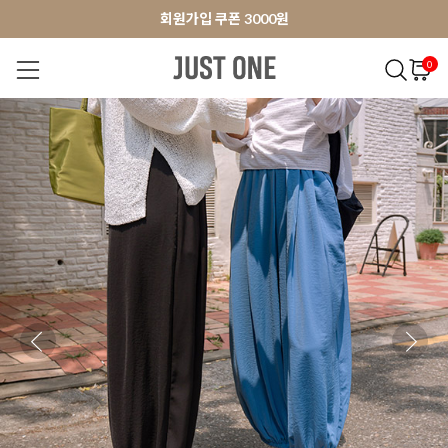
앱 다운로드 10% 할인쿠폰
앱 다운로드 10% 할인쿠폰
회원가입 쿠폰 3000원
0
NEW 7%
BEST
오늘출발
MADE . J
상의
팬츠
아우