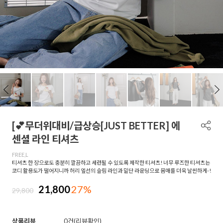
[💕무더위대비/급상승[JUST BETTER] 에
센셜 라인 티셔츠
FREE,L
티셔츠 한 장으로도 충분히 깔끔하고 세련될 수 있도록 제작한 티셔츠! 너무 루즈한 티셔츠는
코디 활용도가 떨어지니까 허리 옆선의 슬림 라인과 밑단 라운딩으로 몸매를 더욱 날씬하게-!
21,800
27%
29,800
상품리뷰
0