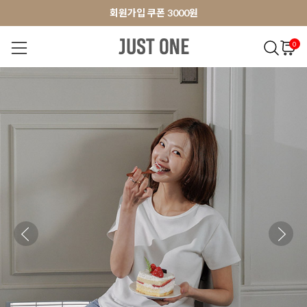
앱 다운로드 10% 할인쿠폰
앱 다운로드 10% 할인쿠폰
회원가입 쿠폰 3000원
0
NEW 7%
BEST
오늘출발
MADE . J
상의
팬츠
아우