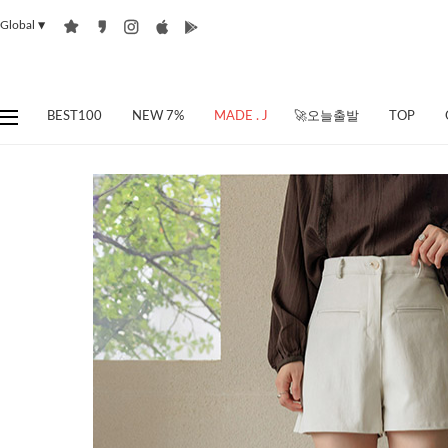
Global
▼
BEST100
NEW 7%
MADE . J
🚀오늘출발
TOP