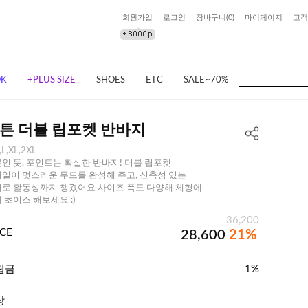
회원가입
로그인
장바구니(
0
)
마이페이지
고객
OK
+PLUS SIZE
SHOES
ETC
SALE~70%
튼 더블 립포켓 반바지
,L,XL,2XL
인 듯, 포인트는 확실한 반바지! 더블 립포켓
일이 멋스러운 무드를 완성해 주고, 신축성 있는
로 활동성까지 챙겼어요 사이즈 폭도 다양해 체형에
 초이스 해보세요 :)
36,200
ICE
28,600
21%
립금
1%
상