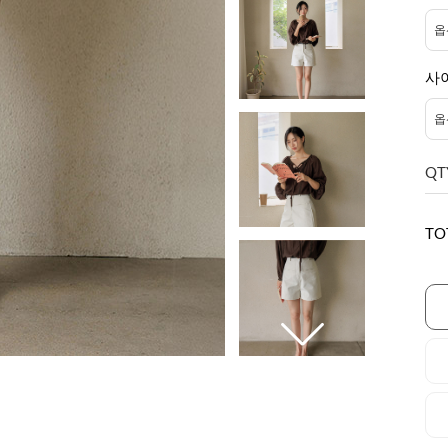
사
QT
TO