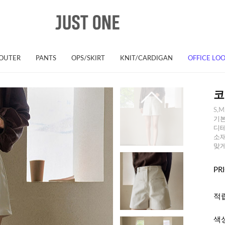
OUTER
PANTS
OPS/SKIRT
KNIT/CARDIGAN
OFFICE LO
코
S,M
기본
디테
소재
맞게
PR
적
색