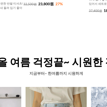
23,800원
27%
편한 반팔 티셔츠!
있어서 세트로
32,500원
내내 돌려 입기 좋아
1
37,400원
올 여름 걱정끝~ 시원한
지금부터~ 한여름까지 시원하게