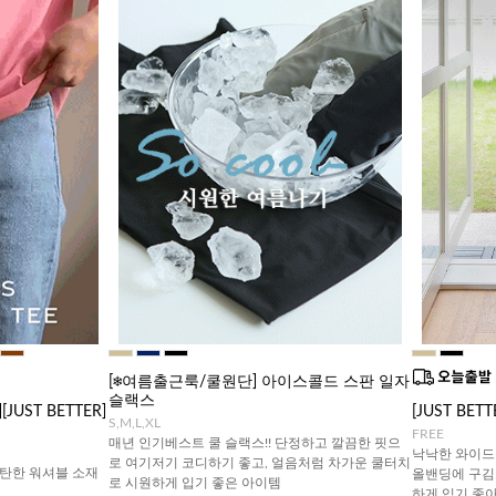
[❄️여름출근룩/쿨원단] 아이스콜드 스판 일자
슬랙스
UST BETTER]
[JUST BE
S,M,L,XL
FREE
매년 인기베스트 쿨 슬랙스!! 단정하고 깔끔한 핏으
낙낙한 와이드
로 여기저기 코디하기 좋고, 얼음처럼 차가운 쿨터치
탄한 워셔블 소재
올밴딩에 구김
로 시원하게 입기 좋은 아이템
하게 입기 좋