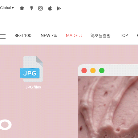
Global
▼
BEST100
NEW 7%
MADE . J
🚀오늘출발
TOP