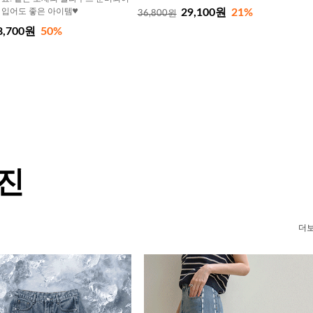
 입어도 좋은 아이템♥
29,100원
21%
36,800원
8,700원
50%
 진
더