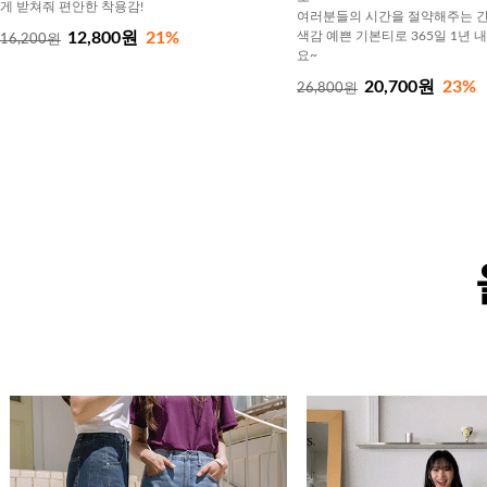
게 받쳐줘 편안한 착용감!
여러분들의 시간을 절약해주는 간
12,800원
21%
색감 예쁜 기본티로 365일 1년 
16,200원
요~
20,700원
23%
26,800원