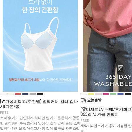
[💕가성비최고/추천템] 밀착커버 컬러 캡나
시(기본/롱)
[🏆티셔츠1위판매/후기최고][J
FREE
365일 워셔블 반팔티
브라 없이도 편안하게,하나만 입어도 든든하게!쫀쫀
FREE
한 밀착핏이 부유방까지 안정감 있게 감싸 들뜸 없이
세탁기&건조기 사용이 가능한 탄
깔끔한 라인을 잡아주고,내장 캡이 볼륨을 자연스럽
로