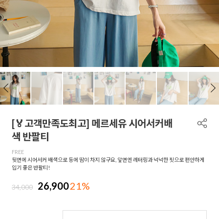
[🏅고객만족도최고] 메르세유 시어서커배
색 반팔티
FREE
뒷면에 시어서커 배색으로 등에 땀이 차지 않구요, 앞면엔 레터링과 넉넉한 핏으로 편안하게
입기 좋은 반팔티!
26,900
21%
34,000