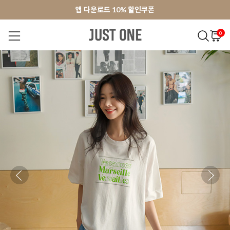
앱 다운로드 10% 할인쿠폰
앱 다운로드 10% 할인쿠폰
회원가입 쿠폰 3000원
회원가입 쿠폰 3000원
0
NEW 7%
BEST
오늘출발
MADE . J
상의
팬츠
아우