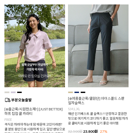
[❄️여름출근룩/쿨원단] 아이스콜드 스판
일자슬랙스
[❄️출근룩/시원한소재!] [JUST BETTER]
S,M,L,XL
하프 집업 쿨 카라티
매년 인기베스트 쿨 슬랙스!! 단정하고 깔끔한
핏으로 여기저기 코디하기 좋고, 얼음처럼 차가
FREE
운 쿨터치로 시원하게 입기 좋은 아이템
격식은 차려야 하는데 땀 때문에 고민이라면?
쿨 분또 원단으로 시원하게 입고, 밑단 밴딩으로
32,500원
23,800원
27%