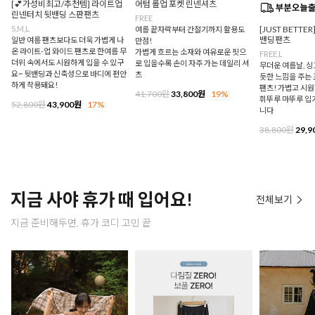
[💕가성비최고/추천템] 라이트업
어텀 롤업 포켓 린넨셔츠
린넨터치 뒷밴딩 스판팬츠
FREE
S,M,L
[JUST BETTE
여름 끝자락부터 간절기까지 활용도
밴딩팬츠
일반 여름 팬츠보다도 더욱 가볍게 나
만점!
온 라이트-업 와이드 팬츠로 한여름 무
가볍게 흐르는 소재와 여유로운 핏으
FREE,L
더위 속에서도 시원하게 입을 수 있구
로 입을수록 손이 자주 가는 데일리 셔
무더운 여름날, 
요~ 뒷밴딩과 신축성으로 바디에 편안
츠
듯한 느낌을 주는
하게 착용돼요!
팬츠! 가볍고 시
41,700원
33,800원
19%
휘뚜루 마뚜루 입
52,800원
43,900원
17%
니다
38,800원
29,9
지금 사야 휴가 때 입어요!
전체보기
지금 준비해두면, 휴가 코디 고민 끝