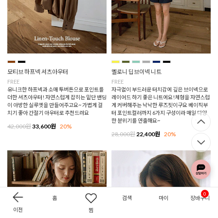
모티브 하프넥 셔츠아우터
멜로니 딥브이넥 니트
FREE
FREE
유니크한 하프넥과 소매 투버튼으로 포인트를
자극없이 부드러운 터치감에 깊은 브이넥으로
더한 셔츠아우터! 자연스럽게 잡히는 밑단 밴딩
레이어드 하기 좋은 니트에요!체형을 자연스럽
이 아방한 실루엣을 만들어주고요~ 가볍게 걸
게 커버해주는 낙낙한 루즈핏이구요 베이직부
치기 좋아 간절기 아우터로 추천드려요
터 포인트컬러까지 6가지 구성이라 매일 다양
한 분위기를 연출해요~
42,000원
33,600원
20%
28,000원
22,400원
20%
0
홈
검색
마이
장바구니
이전
찜