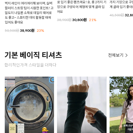
로 입기 좋은 팬츠에요! 숏, 롱 2가지 기
가지 기장으로 구
벅지 라인이 여리여리해 보이며, 실버
장으로 구성되어 체형에 맞게 골라 입
게 골라 입기 좋아
컬러의 스트링 팁이 시원한 포인트! 고
어요
밀도의 나일론 소재로 데일리 웨어로
41,500원
32,8
도 좋고~ 스포티한 야외 활동할 때에
38,900원
30,800원
21%
입어도 좋아요
50,500원
38,900원
23%
기본 베이직 티셔츠
전체보기
합리적인가격 스타일을 더하다