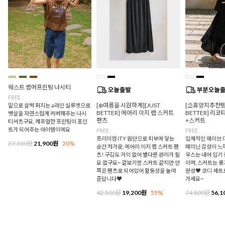
웨스트 썸머프린팅 나시티
FREE
[❄️여름을 시원하게][JUST
[⛱️휴양지추천템/
밑으로 살짝 퍼지는 a라인 실루엣으로
BETTER] 에어리 이지 랩 스커트
BETTER] 리
뱃살을 자연스럽게 커버해주는 나시
팬츠
+스커트
티셔츠구요, 캐주얼한 프린팅이 포인
트가 되어주는 아이템이에요
FREE
FREE
프리미엄 ITY 원단으로 피부에 닿는
입체적인 웨이브 
27,300원
21,900원
20%
순간 차가운, 에어리 이지 랩 스커트 팬
페미닌 감성이 느
츠! 구김도 거의 없어 별다른 관리가 필
우스는 내어 입기
요 없구요~ 겉보기엔 스커트 같지만 안
이며, 스커트는 
쪽은 팬츠로 되어있어 활동성을 높여
완성♥ 코디 세트
준답니다♥
가세요~
42,500원
19,200원
55%
74,800원
56,1