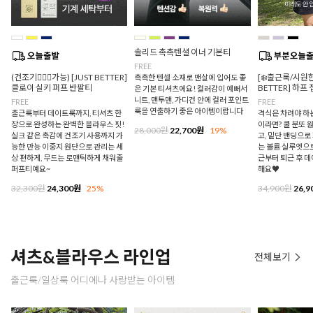
솔리드 촉촉텐셜 이너 기본티
FREE
(건조기🙆🏻‍♀️가능) [JUST BETTER]
[❄️출근룩/시원한
촉촉한 텐셀 소재로 맨살에 입어도 좋
클로이 실키 퍼프 반팔티
BETTER] 하프
은 기본 티셔츠에요! 컬러감이 예뻐서
니트, 맨투맨, 가디건 안에 컬러 포인트
FREE
FREE
룩을 연출하기 좋은 아이템이랍니다
출근룩부터 데이트룩까지, 티셔츠 한
격식은 차려야 하
장으로 완성하는 완벽한 블라우스 핏!
이라면? 쿨 분또 
28,000원
22,700원
19%
실크 같은 촉감에 건조기 사용까지 가
고, 밑단 밴딩으
능한 만능 이중지 원단으로 관리는 세
는 볼륨 실루엣으로
상 편하게, 무드는 로맨틱하게 채워줄
근부터 퇴근 후 
퍼프티예요~
해요♥
32,300원
24,300원
25%
34,900원
26,9
셔츠&블라우스 라인업
전체보기
출근룩/일상룩 어디에나 사랑받는 아이템