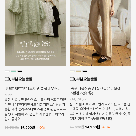
[JUST BETTER] 로제 링클 블라우스티
[📢판매급상승💕] 실크같은 리오셀
스판팬츠(숏/롱)
FREE
S,M,L,XL,2XL
갖춰 입은 듯한 블라우스 무드와 티셔츠 디자인
실크처럼 피부에 부드럽게 다가오는 리오셀 팬
이 만나 데일리하면서도 러블리한 스타일링 가
츠에요, 유연한 스판으로 편안하고, 다리가 길어
능한 제작 블라우스티♥ 스판 엠보 원단으로 구
보이는 핏이라 입기만 하면 인생핏 완성! 숏, 롱
김 없이 시원하고~ 편안하여 꾸안꾸로 예쁘게
2가지 기장으로 구성되었답니다
입기 좋아요!
44,000원
24,200원
45%
32,500원
19,500원
40%