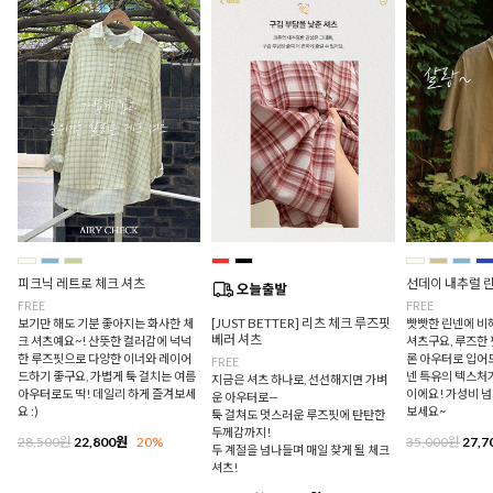
피크닉 레트로 체크 셔츠
선데이 내추럴 
FREE
FREE
[JUST BETTER] 리츠 체크 루즈핏
보기만 해도 기분 좋아지는 화사한 체
빳빳한 린넨에 비
베러 셔츠
크 셔츠예요~! 산뜻한 컬러감에 넉넉
셔츠구요, 루즈한
한 루즈핏으로 다양한 이너와 레이어
론 아우터로 입어
FREE
드하기 좋구요, 가볍게 툭 걸치는 여름
넨 특유의 텍스처
지금은 셔츠 하나로, 선선해지면 가벼
아우터로도 딱! 데일리 하게 즐겨보세
이에요! 가성비 
운 아우터로—
요 :)
보세요~
툭 걸쳐도 멋스러운 루즈핏에 탄탄한
두께감까지!
28,500원
22,800원
20%
35,000원
27,7
두 계절을 넘나들며 매일 찾게 될 체크
셔츠!