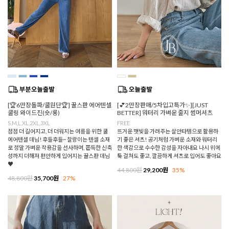
[🏆6만장돌파/쿨원단🏆] 꿀스판 에어텐셀
[💕2만장판매/5차입고특가✨][JUST
쿨링 와이드진(숏/롱)
BETTER] 워터리 가벼운 줄지 썸머셔츠
S,M,L,XL,2XL,3XL
FREE
점점 더 길어지고, 더 더워지는 여름을 위한 쿨
뜨거운 햇빛을 가려주는 살안타템으로 활용하
에어텐셀 데님! 후들후들~ 찰랑이는 텐셀 소재
기 좋은 셔츠! 공기처럼 가벼운 소재와 워터리
로 정말 가벼운 착용감을 선사하며, 쫀득한 신축
한 색감으로 수수한 감성을 자아내요 나시 위에
성까지 더해져 편안하게 입어지는 꿀스판 데님
툭 걸쳐도 좋고, 깔끔하게 셔츠로 입어도 좋아요
♥
44,800원
29,200원
35%
48,800원
35,700원
27%