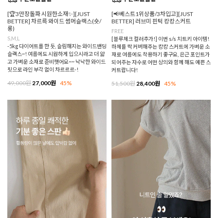
[🏆3만장돌파 시원한소재✨][JUST
[📢베스트1위상품/3차입고][JUST
BETTER] 차르륵 와이드 썸머슬랙스(숏/
BETTER] 러브미 핀턱 캉캉스커트
롱)
FREE
S,M,L
[블루체크 컬러추가!] 이번 s/s 치트키 아이템!
-5kg 다이어트를 한 듯, 슬림해지는 와이드밴딩
하체를 싹 커버해주는 캉캉 스커트에 가벼운 소
슬랙스~! 여름에도 시원하게 입으시라고 더 얇
재로 여름에도 착용하기 좋구요, 은근 포인트가
고 가벼운 소재로 준비햇어요~~ 낙낙한 와이드
되어주는 자수로 어떤 상의와 함께 해도 예쁜 스
핏으로 라인 부각 없이 차르르르-!
커트랍니다!
49,000원
27,000원
45%
51,500원
28,400원
45%