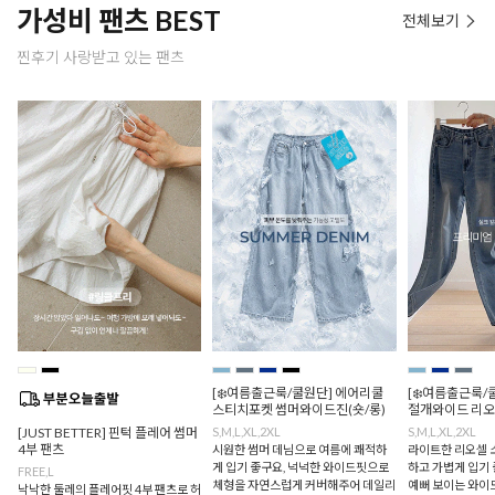
가성비 팬츠 BEST
전체보기
찐후기 사랑받고 있는 팬츠
[❄️여름출근룩/쿨원단] 에어리쿨
[❄️여름출근룩/
스티치포켓 썸머와이드진(숏/롱)
절개와이드 리오
[JUST BETTER] 핀턱 플레어 썸머
S,M,L,XL,2XL
S,M,L,XL,2XL
4부 팬츠
시원한 썸머 데님으로 여름에 쾌적하
라이트한 리오셀 
게 입기 좋구요, 넉넉한 와이드핏으로
하고 가볍게 입기 
FREE,L
체형을 자연스럽게 커버해주어 데일리
예뻐 보이는 와이드
낙낙한 둘레의 플레어핏 4부 팬츠로 허