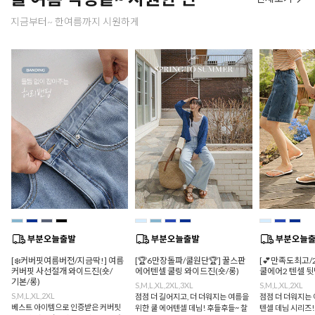
지금부터~ 한여름까지 시원하게
[❄️커버핏여름버전/지금딱!] 여름
[🏆6만장돌파/쿨원단🏆] 꿀스판
[💕만족도최고/
커버핏 사선절개 와이드진(숏/
에어텐셀 쿨링 와이드진(숏/롱)
쿨에어2 텐셀 
기본/롱)
S,M,L,XL,2XL,3XL
S,M,L,XL,2XL
S,M,L,XL,2XL
점점 더 길어지고, 더 더워지는 여름을
점점 더 더워지는 
베스트 아이템으로 인증받은 커버핏
위한 쿨 에어텐셀 데님! 후들후들~ 찰
텐셀 데님 시리즈!