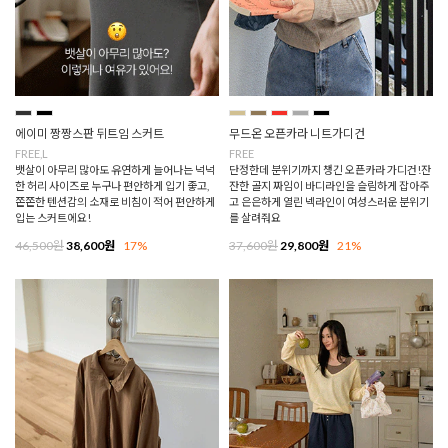
에이미 짱짱스판 뒤트임 스커트
무드온 오픈카라 니트가디건
FREE,L
FREE
뱃살이 아무리 많아도 유연하게 늘어나는 넉넉
단정한데 분위기까지 챙긴 오픈카라 가디건!잔
한 허리 사이즈로 누구나 편안하게 입기 좋고,
잔한 골지 짜임이 바디라인을 슬림하게 잡아주
쫀쫀한 텐션감의 소재로 비침이 적어 편안하게
고 은은하게 열린 넥라인이 여성스러운 분위기
입는 스커트에요!
를 살려줘요
46,500원
38,600원
17%
37,600원
29,800원
21%