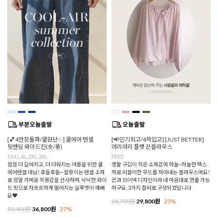
[💕4만장돌파/쿨원단✨] 쿨에어 텐셀
[📢인기최고/4차입고] [JUST BETTER]
뒷밴딩 와이드진(숏/롱)
여리여리 플랫 끈블라우스
S,M,L,XL,2XL,3XL
FREE
점점 더 길어지고, 더 더워지는 여름을 위한 쿨
생활 구김이 적은 소재감에 하늘~하늘한 텍스
에어텐셀 데님! 후들후들~ 찰랑이는 텐셀 소재
처로 러블리한 무드를 자아내는 블라우스에요!
로 정말 가벼운 착용감을 선사하며, 낙낙한 와이
끈과 브이넥 디자인이라 내 마음대로 연출 가능
드 핏으로 차르르하게 떨어지는 실루엣이 예뻐
하구요, 3가지 컬러로 구성되었답니다
요♥
38,700원
29,800원
23%
50,400원
36,800원
27%