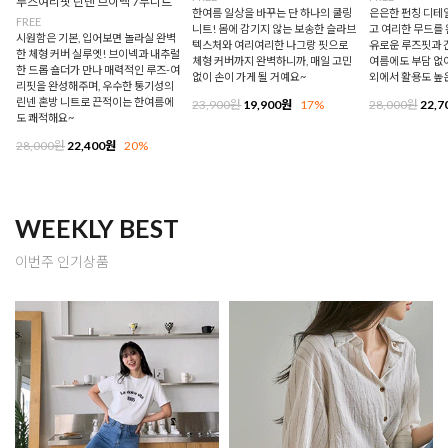
루즈여리핏 린넨 브이넥 7부니트
한여름 일상을 바꾸는 단 하나의 쿨링
은은한 펀칭 디테
FREE
니트! 몸에 감기지 않는 보송한 슬라브
고 여리한 무드를 
시원함은 기본, 입어보면 놀라실 완벽
텍스처와 여리여리한 나그랑 핏으로
유로운 루즈핏과 
한 체형 커버 실루엣! 브이넥과 내추럴
체형 커버까지 완벽하니까, 매일 고민
여름에도 부담 없이
한 드롭 숄더가 만나 매력적인 루즈-여
없이 손이 가게 될 거예요~
외에서 활용도 높
리핏을 완성해주며, 우수한 통기성의
린넨 혼방 니트로 끈적이는 한여름에
23,900원
19,900원
17%
28,000원
22,7
도 쾌적해요~
28,000원
22,400원
20%
WEEKLY BEST
이번주 인기상품