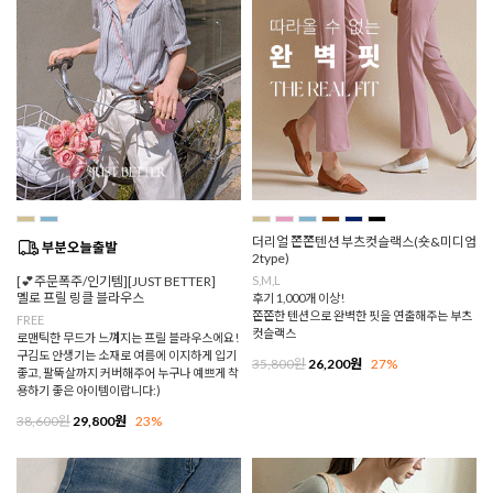
더리얼 쫀쫀텐션 부츠컷슬랙스(숏&미디엄
2type)
[💕주문폭주/인기템][JUST BETTER]
S,M,L
멜로 프릴 링클 블라우스
후기 1,000개 이상!
쫀쫀한 텐션으로 완벽한 핏을 연출해주는 부츠
FREE
컷슬랙스
로맨틱한 무드가 느껴지는 프릴 블라우스에요!
구김도 안생기는 소재로 여름에 이지하게 입기
35,800원
26,200원
27%
좋고, 팔뚝살까지 커버해주어 누구나 예쁘게 착
용하기 좋은 아이템이랍니다:)
38,600원
29,800원
23%