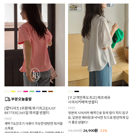
[🏅고객만족도최고] 메르세유
시어서커배색 반팔티
[🏆티셔츠1위판매/후기최고][JUST
FREE
BETTER] 365일 워셔블 반팔티
뒷면에 시어서커 배색으로 등에 땀이 차지 않구
요, 앞면엔 레터링과 넉넉한 핏으로 편안하게 입
FREE
기 좋은 반팔티!
세탁기&건조기 사용이 가능한 탄탄한 워셔블
소재로
34,000원
26,900원
21%
여러분들의 시간을 절약해주는 간편한 반팔 티