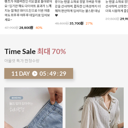
팬츠가 여름버전인 리오셀로 돌아왔어
랑이는 텐셀 소재로 정말 가벼운 착용
는 텐셀 소재로 
요! 입기만 해도 다이어트 효과가 느껴
감을 선사하며, 쫀득한 신축성까지 더
선사하며, 산뜻한 
지는 절개선 와이드진으로 이번 여름
해져 편안하게 입어지는 꿀스판 데님
더욱 시원하게 즐
에도 휘뚜루 마뚜루 데일리로 입어보
♥
39,800원
29,9
세요~
48,800원
35,700원
27%
47,900원
28,800원
40%
Time Sale
최대 70%
아울렛 특가 한정수량
11
DAY
05
:
49
:
23