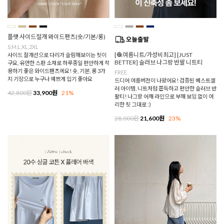
플랫 사이드절개 와이드팬츠(숏/기본/롱)
S,M,L,XL,2XL
[🧶여름니트/가성비최고] [JUST
사이드 절개선으로 다리가 슬림해보이는 핏이
BETTER] 슬러브 나그랑 반팔 니트티
구요, 유연한 스판 소재로 하루종일 편안하게 착
용하기 좋은 와이드팬츠에요! 숏, 기본, 롱 3가
FREE
지 기장으로 누구나 예쁘게 입기 좋아요
드디어 여름버전이 나왔어요! 검증된 베스트셀
러 아이템, 니트처럼 쫀득하고 편안한 슬러브 반
42,800원
33,900원
21%
팔티! 나그랑 어깨 라인으로 부해 보임 없이 여
리한 핏 그대로 :)
28,000원
21,600원
23%