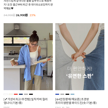
자연스럽게 살아나는 볼륨 실루엣으로 예쁨까
지! 오전 출근부터 퇴근 후 데이트&모임까지 완
벽해요♥
34,900원
26,900원
23%
[💕가성비최고/추천템] 밀착커버 컬러
[❄️4만장판매/재오픈] 초경량
캡나시(기본/롱)
프리미엄텐셀 와이드진(숏/기본/롱)
FREE
S,M,L,XL,2XL