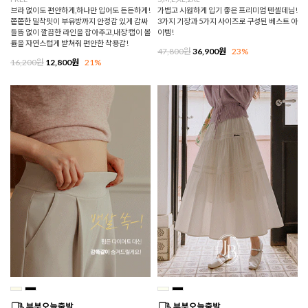
브라 없이도 편안하게,하나만 입어도 든든하게!
가볍고 시원하게 입기 좋은 프리미엄 텐셀데님!
쫀쫀한 밀착핏이 부유방까지 안정감 있게 감싸
3가지 기장과 5가지 사이즈로 구성된 베스트 아
들뜸 없이 깔끔한 라인을 잡아주고,내장 캡이 볼
이템!
륨을 자연스럽게 받쳐줘 편안한 착용감!
47,800원
36,900원
23%
16,200원
12,800원
21%