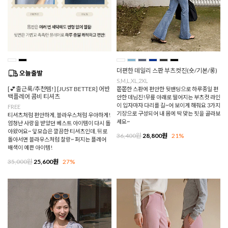
더편한 데일리 스판 부츠컷진(숏/기본/롱)
S,M,L,XL,2XL
[💕출근룩/추천템!] [JUST BETTER] 어반
쫀쫀한 스판에 편안한 뒷밴딩으로 하루종일 편
백플레어 콤비 티셔츠
안한 데님진!무릎 아래로 떨어지는 부츠컷 라인
이 입자마자 다리를 길~어 보이게 해줘요 3가지
FREE
기장으로 구성되어 내 몸에 딱 맞는 핏을 골라보
티셔츠처럼 편안하게, 블라우스처럼 우아하게!
세요~
엄청난 사랑을 받았던 베스트 아이템이 다시 돌
아왔어요~ 앞모습은 깔끔한 티셔츠인데, 뒤로
36,400원
28,800원
21%
돌아서면 블라우스처럼 찰랑~ 퍼지는 플레어
배색이 예쁜 아이템!
35,000원
25,600원
27%