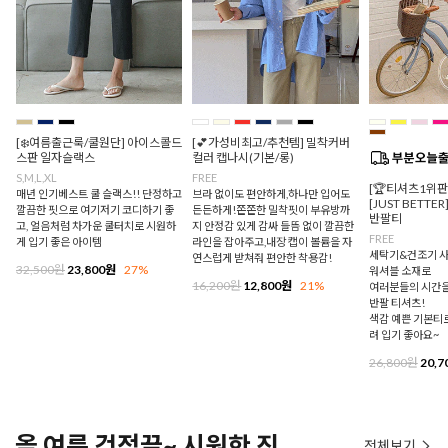
[❄️여름출근룩/쿨원단] 아이스콜드
[💕가성비최고/추천템] 밀착커버
스판 일자슬랙스
컬러 캡나시(기본/롱)
S,M,L,XL
FREE
[🏆티셔츠1위
매년 인기베스트 쿨 슬랙스!! 단정하고
브라 없이도 편안하게,하나만 입어도
[JUST BETTE
깔끔한 핏으로 여기저기 코디하기 좋
든든하게!쫀쫀한 밀착핏이 부유방까
반팔티
고, 얼음처럼 차가운 쿨터치로 시원하
지 안정감 있게 감싸 들뜸 없이 깔끔한
FREE
게 입기 좋은 아이템
라인을 잡아주고,내장 캡이 볼륨을 자
세탁기&건조기 사
연스럽게 받쳐줘 편안한 착용감!
32,500원
23,800원
27%
워셔블 소재로
16,200원
12,800원
21%
여러분들의 시간을
반팔 티셔츠!
색감 예쁜 기본티로
려 입기 좋아요~
26,800원
20,7
올 여름 걱정끝~ 시원한 진
전체보기