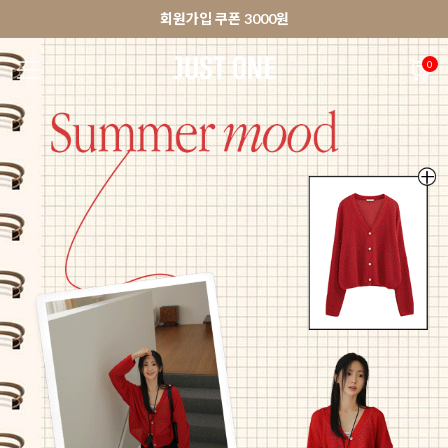
🚀오늘출발상품 당일발송 배송중
앱 다운로드 10% 할인쿠폰
앱 다운로드 10% 할인쿠폰
회원가입 쿠폰 3000원
0
NEW 7%
BEST
🚀오늘출발
MADE . J
상의
팬츠
아