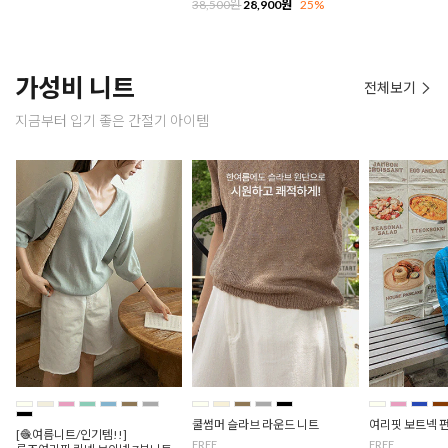
38,500원
28,900원
25%
가성비 니트
전체보기
지금부터 입기 좋은 간절기 아이템
쿨썸머 슬라브 라운드 니트
여리핏 보트넥 
[🧶여름니트/인기템!!]
FREE
FREE