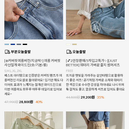
[❄️커버핏여름버전/지금딱!] 여름 커버핏
[💕2만장판매/5차입고특가✨][JUST
사선절개 와이드진(숏/기본/롱)
BETTER] 워터리 가벼운 줄지 썸머셔츠
S,M,L,XL,2XL
FREE
베스트 아이템으로 인증받은 커버핏 팬츠가 여
뜨거운 햇빛을 가려주는 살안타템으로 활용하
름버전인 리오셀로 돌아왔어요! 입기만 해도 다
기 좋은 셔츠! 공기처럼 가벼운 소재와 워터리
이어트 효과가 느껴지는 절개선 와이드진으로
한 색감으로 수수한 감성을 자아내요 나시 위에
이번 여름에도 휘뚜루 마뚜루 데일리로 입어보
툭 걸쳐도 좋고, 깔끔하게 셔츠로 입어도 좋아요
세요~
44,800원
29,200원
35%
47,900원
28,800원
40%