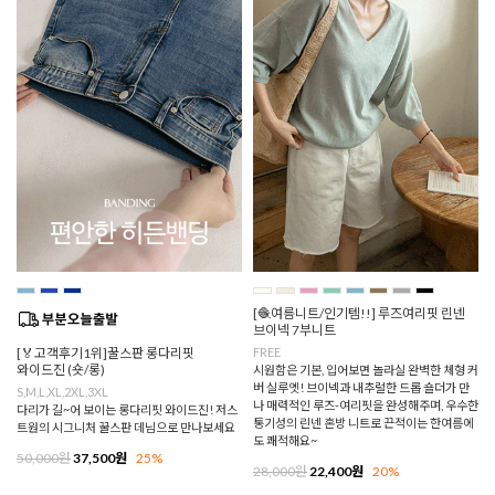
[🧶여름니트/인기템!!] 루즈여리핏 린넨
브이넥 7부니트
[🏅고객후기1위]꿀스판 롱다리핏
FREE
와이드진 (숏/롱)
시원함은 기본, 입어보면 놀라실 완벽한 체형 커
버 실루엣! 브이넥과 내추럴한 드롭 숄더가 만
S,M,L,XL,2XL,3XL
나 매력적인 루즈-여리핏을 완성해주며, 우수한
다리가 길~어 보이는 롱다리핏 와이드진! 저스
통기성의 린넨 혼방 니트로 끈적이는 한여름에
트원의 시그니처 꿀스판 데님으로 만나보세요
도 쾌적해요~
50,000원
37,500원
25%
28,000원
22,400원
20%