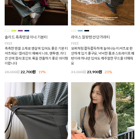
솔리드 촉촉텐셜 이너 기본티
라이스 찰랑텐션 단가라티
FREE
FREE
촉촉한 텐셀 소재로 맨살에 입어도 좋은 기본 티
모찌처럼 쫀득쫀득하게 늘어나는 티셔츠로 편
셔츠에요! 컬러감이 예뻐서 니트, 맨투맨, 가디
안하게 입기 좋구요, 넉넉한 품과 스트라이프 패
건 안에 컬러 포인트 룩을 연출하기 좋은 아이템
턴이라 하나만 입어도 캐주얼한 무드를 더해줘
이랍니다
요
28,000원
22,700원
19%
31,000원
23,900원
23%