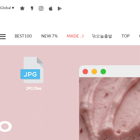
Global
▼
BEST100
NEW 7%
MADE . J
🚀오늘출발
TOP