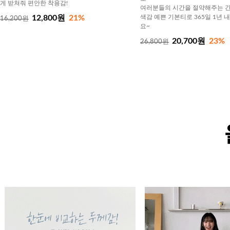
게 받쳐줘 편안한 착용감!
여러분들의 시간을 절약해주는 간
12,800원
21%
색감 예쁜 기본티로 365일 1년 
16,200원
요~
20,700원
23%
26,800원