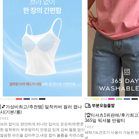
[💕가성비최고/추천템] 밀착커버 컬러 캡나
시(기본/롱)
[🏆티셔츠1위판매/후기최고][J
FREE
365일 워셔블 반팔티
브라 없이도 편안하게,하나만 입어도 든든하게!쫀쫀
FREE
한 밀착핏이 부유방까지 안정감 있게 감싸 들뜸 없이
세탁기&건조기 사용이 가능한 탄
깔끔한 라인을 잡아주고,내장 캡이 볼륨을 자연스럽
로