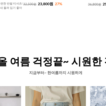
23,800원
27%
편한 반팔 티셔츠!
2
32,500원
36,800원
내내 돌려 입기 좋아
올 여름 걱정끝~ 시원한
지금부터~ 한여름까지 시원하게