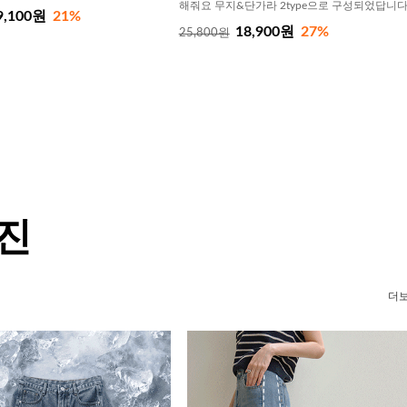
해줘요 무지&단가라 2type으로 구성되었답니
9,100원
21%
18,900원
27%
25,800원
 진
더