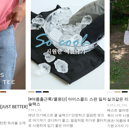
[❄️여름출근룩/쿨원단] 아이스콜드 스판 일자
실크같은 리
슬랙스
S,M,L,XL,2XL
UST BETTER]
S,M,L,XL
베스트 셀러엔 
매년 인기베스트 쿨 슬랙스!! 단정하고 깔끔한 핏으
촉이 너무 시
로 여기저기 코디하기 좋고, 얼음처럼 차가운 쿨터치
팬츠! 여름에 
탄한 워셔블 소재
로 시원하게 입기 좋은 아이템
기본 2가지 