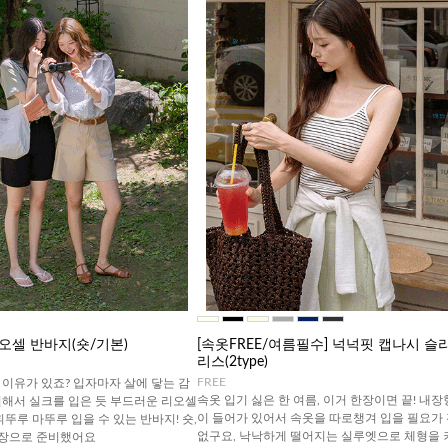
오셀 반바지(숏/기본)
[속옷FREE/여름필수] 넉넉핏 캡나시 슬
리스(2type)
FREE
이유가 있죠? 입자마자 살에 닿는 감
속옷 입기 싫은 한 여름, 이거 한장이면 끝! 내장
원해서 실크를 입은 듯 부드러운 리오셀
이 들어가 있어서 속옷을 따로챙겨 입을 필요가
휘뚜루 마뚜루 입을 수 있는 반바지! 숏,
없구요, 낙낙하게 떨어지는 실루엣으로 체형을 
기장으로 준비했어요