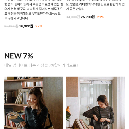
형 캡이 들어가 있어서 속옷을 따로챙겨 입을 필
요, 앞면엔 레터링과 넉넉한 핏으로 편안하게 입
요가 전혀 없구요, 낙낙하게 떨어지는 실루엣으
기 좋은 반팔티!
로 체형을 커버해줘요 무지&단가라 2type으
34,000원
26,900원
21%
로 구성되었답니다
25,800원
18,900원
27%
NEW 7%
매일 업데이트 되는 신상을 7%할인가격으로!