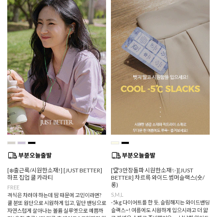
[❄️출근룩/시원한소재!] [JUST BETTER]
[🏆3만장돌파 시원한소재✨][JUST
하프 집업 쿨 카라티
BETTER] 차르륵 와이드 썸머슬랙스(숏/
롱)
FREE
S,M,L
격식은 차려야 하는데 땀 때문에 고민이라면?
-5kg 다이어트를 한 듯, 슬림해지는 와이드밴딩
쿨 분또 원단으로 시원하게 입고, 밑단 밴딩으로
슬랙스~! 여름에도 시원하게 입으시라고 더 얇
자연스럽게 살아나는 볼륨 실루엣으로 예쁨까