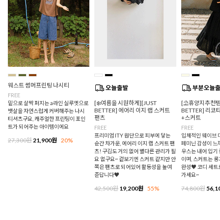
웨스트 썸머프린팅 나시티
FREE
[❄️여름을 시원하게][JUST
[⛱️휴양지추천템/
밑으로 살짝 퍼지는 a라인 실루엣으로
BETTER] 에어리 이지 랩 스커트
BETTER] 리
뱃살을 자연스럽게 커버해주는 나시
팬츠
+스커트
티셔츠구요, 캐주얼한 프린팅이 포인
트가 되어주는 아이템이에요
FREE
FREE
프리미엄 ITY 원단으로 피부에 닿는
입체적인 웨이브 
27,300원
21,900원
20%
순간 차가운, 에어리 이지 랩 스커트 팬
페미닌 감성이 느
츠! 구김도 거의 없어 별다른 관리가 필
우스는 내어 입기
요 없구요~ 겉보기엔 스커트 같지만 안
이며, 스커트는 
쪽은 팬츠로 되어있어 활동성을 높여
완성♥ 코디 세트
준답니다♥
가세요~
42,500원
19,200원
55%
74,800원
56,1