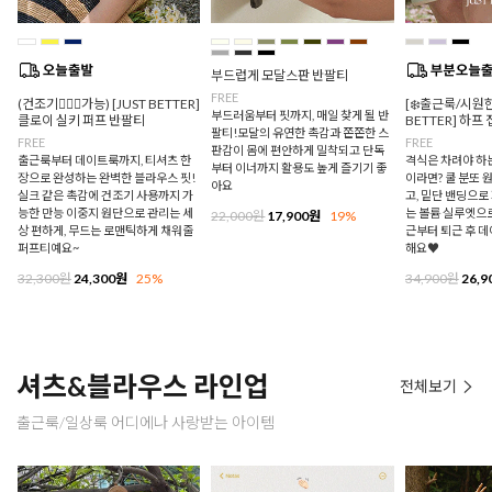
부드럽게 모달스판 반팔티
FREE
(건조기🙆🏻‍♀️가능) [JUST BETTER]
[❄️출근룩/시원한
부드러움부터 핏까지, 매일 찾게 될 반
클로이 실키 퍼프 반팔티
BETTER] 하프
팔티!모달의 유연한 촉감과 쫀쫀한 스
FREE
FREE
판감이 몸에 편안하게 밀착되고 단독
출근룩부터 데이트룩까지, 티셔츠 한
격식은 차려야 하
부터 이너까지 활용도 높게 즐기기 좋
장으로 완성하는 완벽한 블라우스 핏!
이라면? 쿨 분또 
아요
실크 같은 촉감에 건조기 사용까지 가
고, 밑단 밴딩으
능한 만능 이중지 원단으로 관리는 세
는 볼륨 실루엣으로
22,000원
17,900원
19%
상 편하게, 무드는 로맨틱하게 채워줄
근부터 퇴근 후 
퍼프티예요~
해요♥
32,300원
24,300원
25%
34,900원
26,9
셔츠&블라우스 라인업
전체보기
출근룩/일상룩 어디에나 사랑받는 아이템