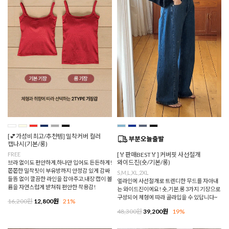
[💕가성비최고/추천템] 밀착커버 컬러
캡나시(기본/롱)
FREE
[🏅판매BEST🏅] 커버핏 사선절개
와이드진(숏/기본/롱)
브라 없이도 편안하게,하나만 입어도 든든하게!
쫀쫀한 밀착핏이 부유방까지 안정감 있게 감싸
S,M,L,XL,2XL
들뜸 없이 깔끔한 라인을 잡아주고,내장 캡이 볼
옆라인에 사선절개로 트렌디한 무드를 자아내
륨을 자연스럽게 받쳐줘 편안한 착용감!
는 와이드진이에요! 숏,기본,롱 3가지 기장으로
구성되어 체형에 따라 골라입을 수 있답니다~
16,200원
12,800원
21%
48,300원
39,200원
19%