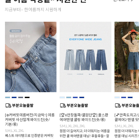
지금부터~ 한여름까지 시원하게
[❄️커버핏여름버전/지금딱!] 여름
[🏆6만장돌파/쿨원단🏆] 꿀스판
[💕만족도최고/
커버핏 사선절개 와이드진(숏/
에어텐셀 쿨링 와이드진(숏/롱)
쿨에어2 텐셀 
기본/롱)
S,M,L,XL,2XL,3XL
S,M,L,XL,2XL
S,M,L,XL,2XL
점점 더 길어지고, 더 더워지는 여름을
점점 더 더워지는 
베스트 아이템으로 인증받은 커버핏
위한 쿨 에어텐셀 데님! 후들후들~ 찰
텐셀 데님 시리즈!