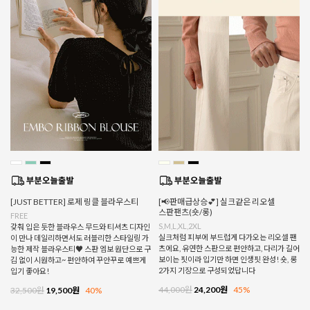
[JUST BETTER] 로제 링클 블라우스티
[📢판매급상승💕] 실크같은 리오셀
스판팬츠(숏/롱)
FREE
S,M,L,XL,2XL
갖춰 입은 듯한 블라우스 무드와 티셔츠 디자인
실크처럼 피부에 부드럽게 다가오는 리오셀 팬
이 만나 데일리하면서도 러블리한 스타일링 가
츠에요, 유연한 스판으로 편안하고, 다리가 길어
능한 제작 블라우스티♥ 스판 엠보 원단으로 구
보이는 핏이라 입기만 하면 인생핏 완성! 숏, 롱
김 없이 시원하고~ 편안하여 꾸안꾸로 예쁘게
2가지 기장으로 구성되었답니다
입기 좋아요!
44,000원
24,200원
45%
32,500원
19,500원
40%