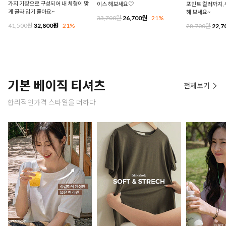
가지 기장으로 구성되어 내 체형에 맞
이스 해보세요♡
포인트 컬러까지,
게 골라 입기 좋아요~
해 보세요~
33,700원
26,700원
21%
41,500원
32,800원
21%
28,700원
22,7
기본 베이직 티셔츠
전체보기
합리적인가격 스타일을 더하다