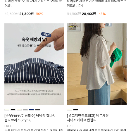
리 라인 완성! 숏, 롱 2가지 기장으로 구성되었
되어주는 자수로 어떤 상의와 함께 해도 예쁜 스
어요!
커트랍니다!
42,600원
21,300원
50%
51,500원
28,400원
45%
[속옷FREE/여름필수] 넉넉핏 캡나시
[🏅고객만족도최고] 메르세유
슬리브리스(2type)
시어서커배색 반팔티
FREE
FREE
속옷 입기 싫은 한 여름, 이거 한장이면 끝! 내장
뒷면에 시어서커 배색으로 등에 땀이 차지 않구