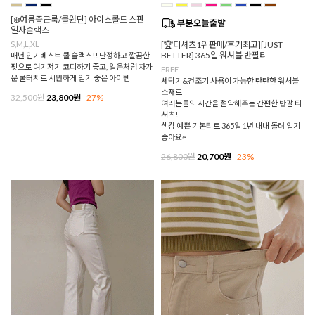
[❄️여름출근룩/쿨원단] 아이스콜드 스판
일자슬랙스
S,M,L,XL
[🏆티셔츠1위판매/후기최고][JUST
BETTER] 365일 워셔블 반팔티
매년 인기베스트 쿨 슬랙스!! 단정하고 깔끔한
핏으로 여기저기 코디하기 좋고, 얼음처럼 차가
FREE
운 쿨터치로 시원하게 입기 좋은 아이템
세탁기&건조기 사용이 가능한 탄탄한 워셔블
소재로
32,500원
23,800원
27%
여러분들의 시간을 절약해주는 간편한 반팔 티
셔츠!
색감 예쁜 기본티로 365일 1년 내내 돌려 입기
좋아요~
26,800원
20,700원
23%