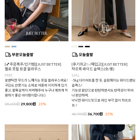
[💕주문폭주/인기템][JUST BETTER]
[후기최고✨/재입고][JUST BETTER]
멜로 프릴 링클 블라우스
차르륵 와이드 슬랙스(숏/롱)
FREE
S,M,L
로맨틱한 무드가 느껴지는 프릴 블라우스에요!
-5kg 다이어트를 한 듯, 슬림해지는 와이드밴딩
구김도 안생기는 소재로 여름에 이지하게 입기
슬랙스!
좋고, 팔뚝살까지 커버해주어 누구나 예쁘게 착
기능성 원단으로 탄탄하면서도 탄력성이 뛰어
용하기 좋은 아이템이랍니다:)
나 편안하며,
낙낙한 와이드핏으로 라인 부각 없이 차르르
38,600원
29,800원
23%
르-!
48,900원
36,700원
25%