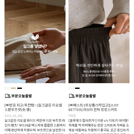
[📢반응 최고/추천템✨]실크같은 리오셀
[📢베스트1위상품/3차입고][JUST
스판부츠컷(숏/롱)
BETTER] 러브미 핀턱 캉캉스커트
S,M,L,XL,2XL
FREE
실크같은 리오셀 와이드 버전에 이은 부츠컷 라
[블루체크 컬러추가!] 이번 s/s 치트키 아이템!
인의 팬츠! 부드러운 텍스처에 쫀쫀한 스판까지
하체를 싹 커버해주는 캉캉 스커트에 가벼운 소
더해 편안하게 착용되며, 부츠컷으로 날씬한 다
재로 여름에도 착용하기 좋구요, 은근 포인트가