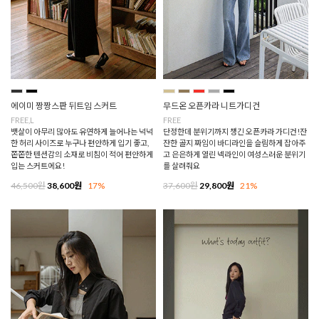
에이미 짱짱스판 뒤트임 스커트
무드온 오픈카라 니트가디건
FREE,L
FREE
뱃살이 아무리 많아도 유연하게 늘어나는 넉넉
단정한데 분위기까지 챙긴 오픈카라 가디건!잔
한 허리 사이즈로 누구나 편안하게 입기 좋고,
잔한 골지 짜임이 바디라인을 슬림하게 잡아주
쫀쫀한 텐션감의 소재로 비침이 적어 편안하게
고 은은하게 열린 넥라인이 여성스러운 분위기
입는 스커트에요!
를 살려줘요
46,500원
38,600원
17%
37,600원
29,800원
21%