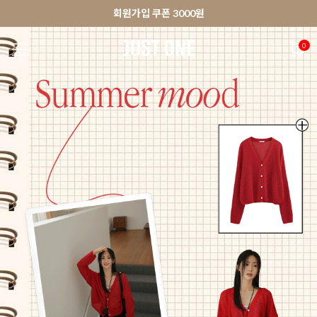
🚀오늘출발상품 당일발송 배송중
앱 다운로드 10% 할인쿠폰
앱 다운로드 10% 할인쿠폰
회원가입 쿠폰 3000원
0
NEW 7%
BEST
🚀오늘출발
MADE . J
상의
팬츠
아