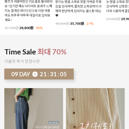
팬츠가 여름버전인 리오셀로 돌아왔어
랑이는 텐셀 소재로 정말 가벼운 착용
는 텐셀 소재로 
요! 입기만 해도 다이어트 효과가 느껴
감을 선사하며, 쫀득한 신축성까지 더
선사하며, 산뜻한 
지는 절개선 와이드진으로 이번 여름
해져 편안하게 입어지는 꿀스판 데님
더욱 시원하게 즐
에도 휘뚜루 마뚜루 데일리로 입어보
♥
39,800원
29,9
세요~
48,800원
35,700원
27%
47,900원
28,800원
40%
Time Sale
최대 70%
아울렛 특가 한정수량
09
DAY
21
:
31
:
00