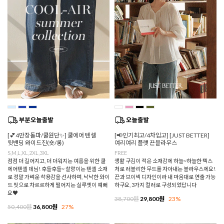
[💕4만장돌파/쿨원단✨] 쿨에어 텐셀
[📢인기최고/4차입고] [JUST BETTER]
뒷밴딩 와이드진(숏/롱)
여리여리 플랫 끈블라우스
S,M,L,XL,2XL,3XL
FREE
점점 더 길어지고, 더 더워지는 여름을 위한 쿨
생활 구김이 적은 소재감에 하늘~하늘한 텍스
에어텐셀 데님! 후들후들~ 찰랑이는 텐셀 소재
처로 러블리한 무드를 자아내는 블라우스에요!
로 정말 가벼운 착용감을 선사하며, 낙낙한 와이
끈과 브이넥 디자인이라 내 마음대로 연출 가능
드 핏으로 차르르하게 떨어지는 실루엣이 예뻐
하구요, 3가지 컬러로 구성되었답니다
요♥
38,700원
29,800원
23%
50,400원
36,800원
27%