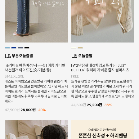
[❄️커버핏여름버전/지금딱!] 여름 커버핏
[💕2만장판매/5차입고특가✨][JUST
사선절개 와이드진(숏/기본/롱)
BETTER] 워터리 가벼운 줄지 썸머셔츠
S,M,L,XL,2XL
FREE
베스트 아이템으로 인증받은 커버핏 팬츠가 여
뜨거운 햇빛을 가려주는 살안타템으로 활용하
름버전인 리오셀로 돌아왔어요! 입기만 해도 다
기 좋은 셔츠! 공기처럼 가벼운 소재와 워터리
이어트 효과가 느껴지는 절개선 와이드진으로
한 색감으로 수수한 감성을 자아내요 나시 위에
이번 여름에도 휘뚜루 마뚜루 데일리로 입어보
툭 걸쳐도 좋고, 깔끔하게 셔츠로 입어도 좋아요
세요~
44,800원
29,200원
35%
47,900원
28,800원
40%