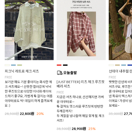
피크닉 레트로 체크 셔츠
선데이 내추럴 
FREE
FREE
[JUST BETTER] 리츠 체크 루즈핏
보기만 해도 기분 좋아지는 화사한 체
빳빳한 린넨에 비
베러 셔츠
크 셔츠예요~! 산뜻한 컬러감에 넉넉
셔츠구요, 루즈한
한 루즈핏으로 다양한 이너와 레이어
론 아우터로 입어
FREE
드하기 좋구요, 가볍게 툭 걸치는 여름
넨 특유의 텍스처
지금은 셔츠 하나로, 선선해지면 가벼
아우터로도 딱! 데일리 하게 즐겨보세
이에요! 가성비 
운 아우터로—
요 :)
보세요~
툭 걸쳐도 멋스러운 루즈핏에 탄탄한
두께감까지!
28,500원
22,800원
20%
35,000원
27,7
두 계절을 넘나들며 매일 찾게 될 체크
셔츠!
38,500원
28,900원
25%