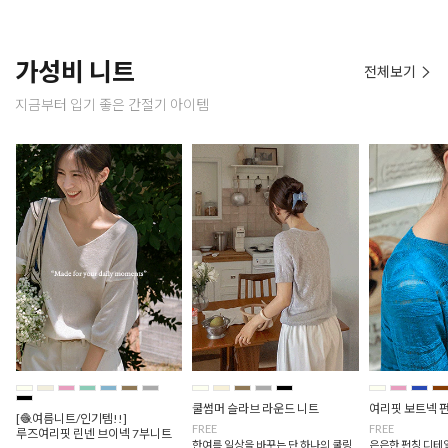
가성비 니트
전체보기
지금부터 입기 좋은 간절기 아이템
쿨썸머 슬라브 라운드 니트
여리핏 보트넥 
[🧶여름니트/인기템!!]
FREE
FREE
루즈여리핏 린넨 브이넥 7부니트
한여름 일상을 바꾸는 단 하나의 쿨링
은은한 펀칭 디테