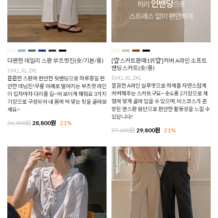
더편한 데일리 스판 부츠컷진(숏/기본/롱)
[🏆스커트판매1위🏆]커버 A라인 소프트
밴딩스커트(숏/롱)
S,M,L,XL,2XL
S,M,L,XL,2XL
쫀쫀한 스판에 편안한 뒷밴딩으로 하루종일 편
깔끔한 A라인 실루엣으로 하체를 자연스럽게
안한 데님진!무릎 아래로 떨어지는 부츠컷 라인
커버해주는 스커트구요~ 숏&롱 2기장으로 체
이 입자마자 다리를 길~어 보이게 해줘요 3가지
형에 맞게 골라 입을 수 있으며, 비스코스가 혼
기장으로 구성되어 내 몸에 딱 맞는 핏을 골라보
방된 면스판 원단으로 편안한 활동성을 느낄 수
세요~
있답니다!
36,400원
28,800원
21%
37,600원
29,800원
21%