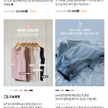
고 가벼운 소재로 준비햇어요~~ 낙낙한 와이드
지! 오전 출근부터 퇴근 후 데이트&모임까지 완
핏으로 라인 부각 없이 차르르르-!
벽해요♥
49,000원
27,000원
45%
34,900원
26,900원
23%
[❄️4만장판매/재오픈] 초경량
프리미엄텐셀 와이드진(숏/기본/롱)
[💕무더위대비❄️시즌입고][JUST
S,M,L,XL,2XL
BETTER] 1+1 에브리데이 라운드
가볍고 시원하게 입기 좋은 프리미엄 텐셀데님!