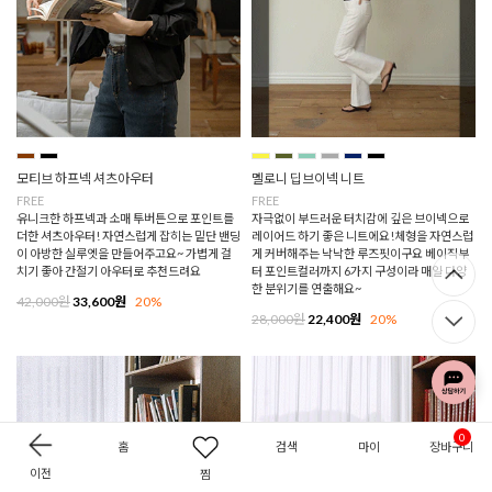
모티브 하프넥 셔츠아우터
멜로니 딥브이넥 니트
FREE
FREE
유니크한 하프넥과 소매 투버튼으로 포인트를
자극없이 부드러운 터치감에 깊은 브이넥으로
더한 셔츠아우터! 자연스럽게 잡히는 밑단 밴딩
레이어드 하기 좋은 니트에요!체형을 자연스럽
이 아방한 실루엣을 만들어주고요~ 가볍게 걸
게 커버해주는 낙낙한 루즈핏이구요 베이직부
치기 좋아 간절기 아우터로 추천드려요
터 포인트컬러까지 6가지 구성이라 매일 다양
한 분위기를 연출해요~
42,000원
33,600원
20%
28,000원
22,400원
20%
0
홈
검색
마이
장바구니
이전
찜