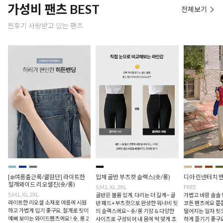
가성비 팬츠 BEST
전체보기
찐후기 사랑받고 있는 팬츠
[❄️여름출근룩/쿨원단] 라이트한
입체 골반 부츠컷 슬랙스(숏/롱)
디아 린넨터치 
절개와이드 리오셀진(숏/롱)
S,M,L,XL,2XL
FREE
S,M,L,XL,2XL
골반은 볼륨 있게, 다리는 더 길게~ 골
가볍고 바람 솔솔
라이트한 리오셀 소재로 여름에 시원
반 패드+부츠컷으로 완성한 워너비 핏
코튼 팬츠에요 쫀
하고 가볍게 입기 좋구요, 절개로 핏이
의 슬랙스에요~ 숏/롱 기장 & 다양한
떨어지는 일자 핏
예뻐 보이는 와이드팬츠에요! 숏, 롱 2
사이즈로 구성되어 내 몸에 딱 맞게 초
하게 즐기기 좋구