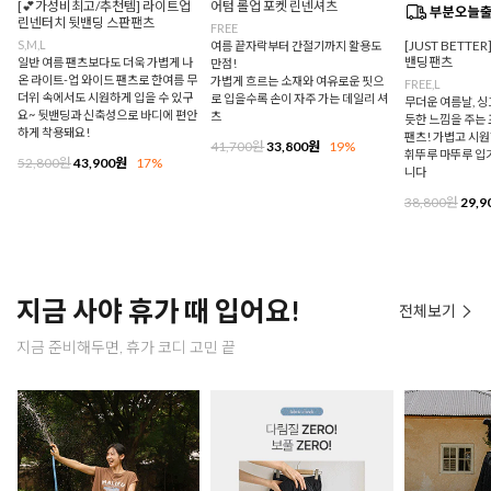
[💕가성비최고/추천템] 라이트업
어텀 롤업 포켓 린넨셔츠
린넨터치 뒷밴딩 스판팬츠
FREE
S,M,L
[JUST BETTE
여름 끝자락부터 간절기까지 활용도
밴딩팬츠
일반 여름 팬츠보다도 더욱 가볍게 나
만점!
온 라이트-업 와이드 팬츠로 한여름 무
가볍게 흐르는 소재와 여유로운 핏으
FREE,L
더위 속에서도 시원하게 입을 수 있구
로 입을수록 손이 자주 가는 데일리 셔
무더운 여름날, 
요~ 뒷밴딩과 신축성으로 바디에 편안
츠
듯한 느낌을 주는
하게 착용돼요!
팬츠! 가볍고 시
41,700원
33,800원
19%
휘뚜루 마뚜루 입
52,800원
43,900원
17%
니다
38,800원
29,9
지금 사야 휴가 때 입어요!
전체보기
지금 준비해두면, 휴가 코디 고민 끝