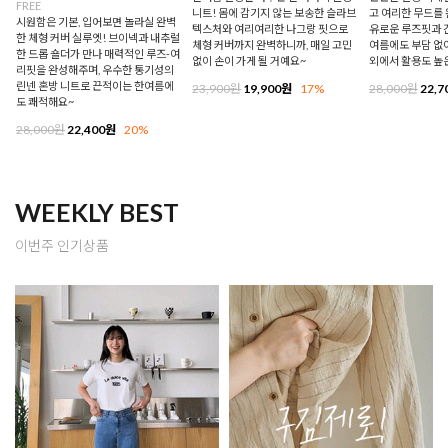
FREE
니트! 몸에 감기지 않는 보송한 슬라브
고 여리한 무드를 
시원함은 기본, 입어보면 놀라실 완벽
텍스처와 여리여리한 나그랑 핏으로
유로운 루즈핏과 
한 체형 커버 실루엣! 브이넥과 내추럴
체형 커버까지 완벽하니까, 매일 고민
여름에도 부담 없이
한 드롭 숄더가 만나 매력적인 루즈-여
없이 손이 가게 될 거예요~
외에서 활용도 높
리핏을 완성해주며, 우수한 통기성의
린넨 혼방 니트로 끈적이는 한여름에
23,900원
19,900원
17%
28,000원
22,7
도 쾌적해요~
28,000원
22,400원
20%
WEEKLY BEST
이번주 인기상품