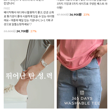
린넨나시
3가지 기장과 5가지 사이즈로 구성된 베스트 아
이템!
FREE
베이직해서 어디에나 활용하기 좋고, 린넨 소재
47,800원
36,900원
23%
로 통기성이 좋아 시원하게 입을 수 있는 아이템
에요~ 여름에 매일 입는 기본나시, 1+1 기획구
성으로 알뜰쇼핑하세요♡
33,800원
24,700원
27%