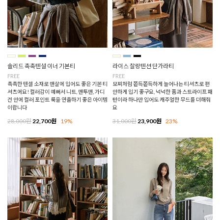
솔리드 촉촉텐셜 이너 기본티
라이스 찰랑텐션 단가라티
FREE
FREE
촉촉한 텐셀 소재로 맨살에 입어도 좋은 기본 티
모찌처럼 쫀득쫀득하게 늘어나는 티셔츠로 편
셔츠에요! 컬러감이 예뻐서 니트, 맨투맨, 가디
안하게 입기 좋구요, 넉넉한 품과 스트라이프 패
건 안에 컬러 포인트 룩을 연출하기 좋은 아이템
턴이라 하나만 입어도 캐주얼한 무드를 더해줘
이랍니다
요
28,000원
22,700원
19%
31,000원
23,900원
23%