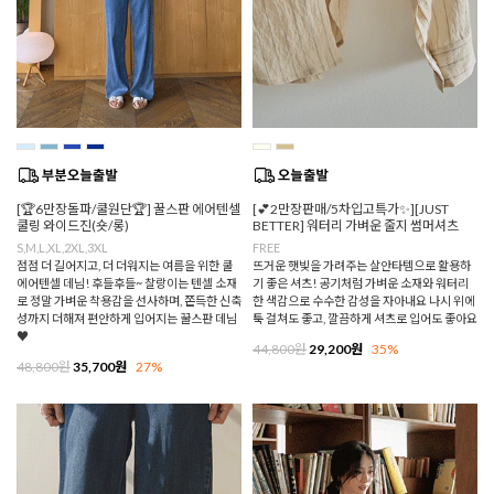
[🏆6만장돌파/쿨원단🏆] 꿀스판 에어텐셀
[💕2만장판매/5차입고특가✨][JUST
쿨링 와이드진(숏/롱)
BETTER] 워터리 가벼운 줄지 썸머셔츠
S,M,L,XL,2XL,3XL
FREE
점점 더 길어지고, 더 더워지는 여름을 위한 쿨
뜨거운 햇빛을 가려주는 살안타템으로 활용하
에어텐셀 데님! 후들후들~ 찰랑이는 텐셀 소재
기 좋은 셔츠! 공기처럼 가벼운 소재와 워터리
로 정말 가벼운 착용감을 선사하며, 쫀득한 신축
한 색감으로 수수한 감성을 자아내요 나시 위에
성까지 더해져 편안하게 입어지는 꿀스판 데님
툭 걸쳐도 좋고, 깔끔하게 셔츠로 입어도 좋아요
♥
44,800원
29,200원
35%
48,800원
35,700원
27%