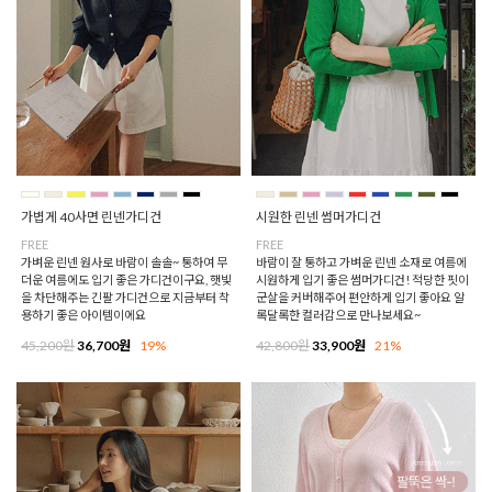
가볍게 40사면 린넨가디건
시원한 린넨 썸머가디건
FREE
FREE
가벼운 린넨 원사로 바람이 솔솔~ 통하여 무
바람이 잘 통하고 가벼운 린넨 소재로 여름에
더운 여름에도 입기 좋은 가디건이구요, 햇빛
시원하게 입기 좋은 썸머가디건! 적당한 핏이
을 차단해주는 긴팔 가디건으로 지금부터 착
군살을 커버해주어 편안하게 입기 좋아요 알
용하기 좋은 아이템이에요
록달록한 컬러감으로 만나보세요~
45,200원
36,700원
19%
42,800원
33,900원
21%