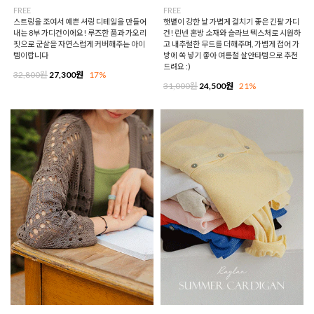
FREE
FREE
스트링을 조여서 예쁜 셔링 디테일을 만들어
햇볕이 강한 날 가볍게 걸치기 좋은 긴팔 가디
내는 8부 가디건이에요! 루즈한 품과 가오리
건! 린넨 혼방 소재와 슬라브 텍스처로 시원하
핏으로 군살을 자연스럽게 커버해주는 아이
고 내추럴한 무드를 더해주며, 가볍게 접어 가
템이랍니다
방에 쏙 넣기 좋아 여름철 살안타템으로 추천
드려요 :)
32,800원
27,300원
17%
31,000원
24,500원
21%