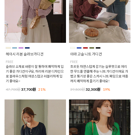
헤이시 리본 슬라브가디건
아라 고슬 니트 가디건
FREE
FREE
슬라브 소재로 바람이 잘 통하여 쾌적하게 입
흐르듯 자연스럽게 감기는 실루엣으로 여리
기 좋은 가디건이구요, 허리에 리본 디자인으
한 무드를 연출해 주는 니트 가디건이에요 가
로 블라우스처럼 여성스럽고 러블리하게 입
볍고 통기성 좋은 스카시 니트 짜임으로 여름
기 좋아요~
까지 쾌적하게 즐기기 좋아요!
47,700원
37,700원
21%
39,800원
32,300원
19%