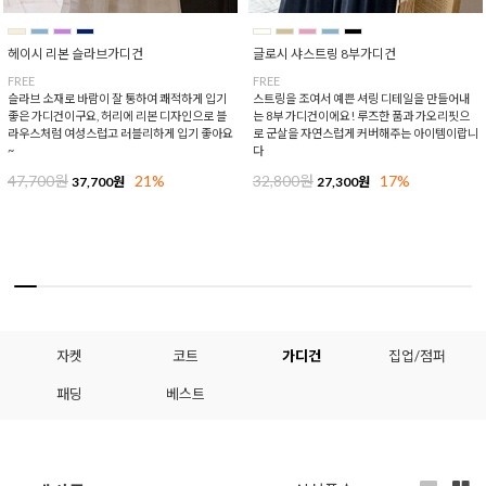
헤이시 리본 슬라브가디건
글로시 샤스트링 8부가디건
FREE
FREE
슬라브 소재로 바람이 잘 통하여 쾌적하게 입기
스트링을 조여서 예쁜 셔링 디테일을 만들어내
좋은 가디건이구요, 허리에 리본 디자인으로 블
는 8부 가디건이에요! 루즈한 품과 가오리핏으
라우스처럼 여성스럽고 러블리하게 입기 좋아요
로 군살을 자연스럽게 커버해주는 아이템이랍니
~
다
47,700원
21%
32,800원
17%
37,700원
27,300원
자켓
코트
가디건
집업/점퍼
패딩
베스트