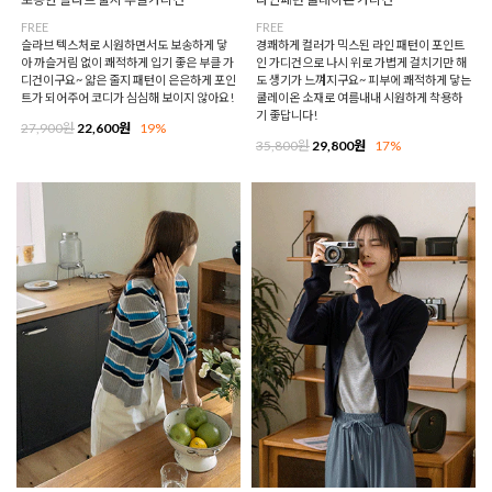
FREE
FREE
슬라브 텍스처로 시원하면서도 보송하게 닿
경쾌하게 컬러가 믹스된 라인 패턴이 포인트
아 까슬거림 없이 쾌적하게 입기 좋은 부클 가
인 가디건으로 나시 위로 가볍게 걸치기만 해
디건이구요~ 얇은 줄지 패턴이 은은하게 포인
도 생기가 느껴지구요~ 피부에 쾌적하게 닿는
트가 되어주어 코디가 심심해 보이지 않아요!
쿨레이온 소재로 여름내내 시원하게 착용하
기 좋답니다!
27,900원
22,600원
19%
35,800원
29,800원
17%