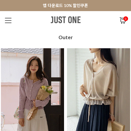
앱 다운로드 10% 할인쿠폰
앱 다운로드 10% 할인쿠폰
회원가입 쿠폰 3000원
회원가입 쿠폰 3000원
0
NEW 7%
BEST
오늘출발
MADE . J
상의
팬츠
아우
Outer