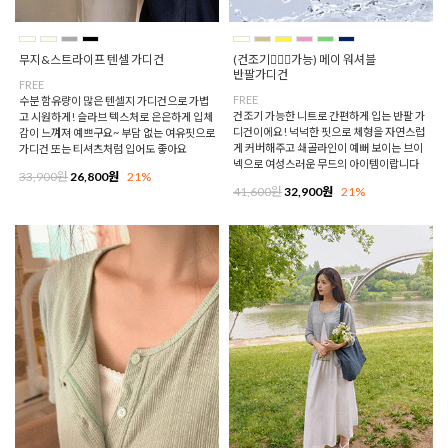
무지&스트라이프 텐셀 가디건
(건조기🙆🏻‍♀️가능) 메이 워셔블
반팔가디건
FREE
FREE
수분 함유량이 많은 텐셀지 가디건으로 가볍
건조기 가능한 니트로 간편하게 입는 반팔 가
고 시원하게! 슬라브 텍스처로 은은하게 입체
디건이에요! 넉넉한 핏으로 체형을 자연스럽
감이 느껴져 예쁘구요~ 부담 없는 여유핏으로
게 커버해주고 쇄골라인이 예뻐 보이는 브이
가디건 또는 티셔츠처럼 입어도 좋아요
넥으로 여성스러운 무드의 아이템이랍니다
33,900원
26,800원
21%
41,600원
32,900원
21%