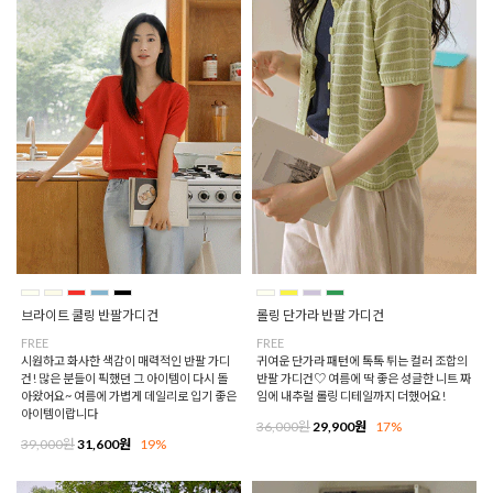
브라이트 쿨링 반팔가디건
롤링 단가라 반팔 가디건
FREE
FREE
시원하고 화사한 색감이 매력적인 반팔 가디
귀여운 단가라 패턴에 톡톡 튀는 컬러 조합의
건! 많은 분들이 픽했던 그 아이템이 다시 돌
반팔 가디건♡ 여름에 딱 좋은 성글한 니트 짜
아왔어요~ 여름에 가볍게 데일리로 입기 좋은
임에 내추럴 롤링 디테일까지 더했어요!
아이템이랍니다
36,000원
29,900원
17%
39,000원
31,600원
19%