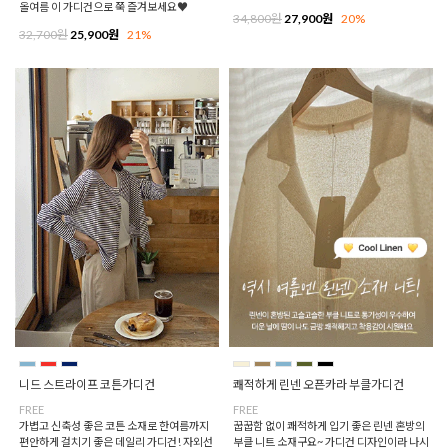
올여름 이 가디건으로 쭉 즐겨보세요♥
34,800원
27,900원
20%
32,700원
25,900원
21%
니드 스트라이프 코튼가디건
쾌적하게 린넨 오픈카라 부클가디건
FREE
FREE
가볍고 신축성 좋은 코튼 소재로 한여름까지
꿉꿉함 없이 쾌적하게 입기 좋은 린넨 혼방의
편안하게 걸치기 좋은 데일리 가디건! 자외선
부클 니트 소재구요~ 가디건 디자인이라 나시