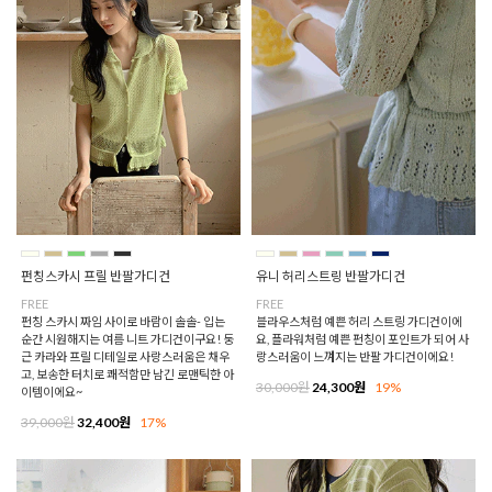
펀칭스카시 프릴 반팔가디건
유니 허리스트링 반팔가디건
FREE
FREE
펀칭 스카시 짜임 사이로 바람이 솔솔- 입는
블라우스처럼 예쁜 허리 스트링 가디건이에
순간 시원해지는 여름 니트 가디건이구요! 둥
요, 플라워처럼 예쁜 펀칭이 포인트가 되어 사
근 카라와 프릴 디테일로 사랑스러움은 채우
랑스러움이 느껴지는 반팔 가디건이에요!
고, 보송한 터치로 쾌적함만 남긴 로맨틱한 아
30,000원
24,300원
19%
이템이에요~
39,000원
32,400원
17%