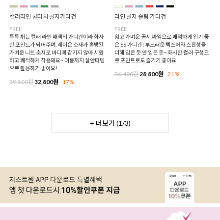
컬러라인 쿨터치 골지가디건
라인 골지 슬림 가디건
FREE
FREE
톡톡 튀는 컬러 라인 배색의 가디건이라 화사
얇고 가벼운 골지 짜임으로 쾌적하게 입기 좋
한 포인트가 되어주며, 레이온 소재가 혼방된
은 SS 가디건! 부드러운 텍스처와 스판성을
가벼운 니트 소재로 바디에 감기지 않아 시원
더해 입은 듯 안 입은 듯~ 화사한 컬러 구성으
하고 쾌적하게 착용돼요~ 여름까지 살안타템
로 포인트로도 즐기기 좋아요
으로 활용하기 좋아요!
36,400원
28,800원
21%
39,500원
32,800원
17%
+ 더보기 (
1
/
3
)