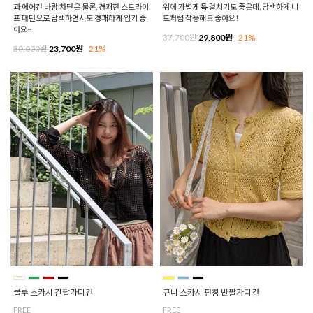
과 에어컨 바람 차단은 물론, 경쾌한 스트라이
위에 가볍게 툭 걸치기도 좋은데, 담백하게 니
프 패턴으로 담백하면서도 경쾌하게 입기 좋
트처럼 착용해도 좋아요!
아요~
37,700원
29,800원
21%
30,000원
23,700원
21%
클루 스카시 긴팔가디건
큐니 스카시 펀칭 반팔가디건
FREE
FREE