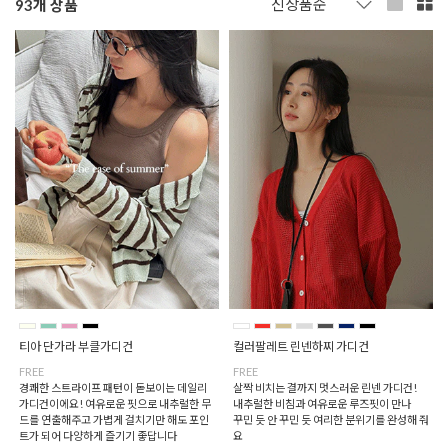
93
개 상품
티아 단가라 부클가디건
컬러팔레트 린넨하찌 가디건
FREE
FREE
경쾌한 스트라이프 패턴이 돋보이는 데일리
살짝 비치는 결까지 멋스러운 린넨 가디건!
가디건이에요! 여유로운 핏으로 내추럴한 무
내추럴한 비침과 여유로운 루즈핏이 만나
드를 연출해주고 가볍게 걸치기만 해도 포인
꾸민 듯 안 꾸민 듯 여리한 분위기를 완성해 줘
트가 되어 다양하게 즐기기 좋답니다
요