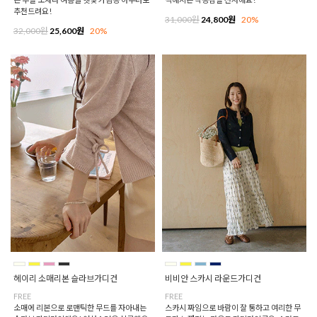
추천드려요!
31,000원
24,800원
20%
32,000원
25,600원
20%
헤이리 소매리본 슬라브가디건
비비안 스카시 라운드가디건
FREE
FREE
소매에 리본으로 로맨틱한 무드를 자아내는
스카시 짜임으로 바람이 잘 통하고 여리한 무