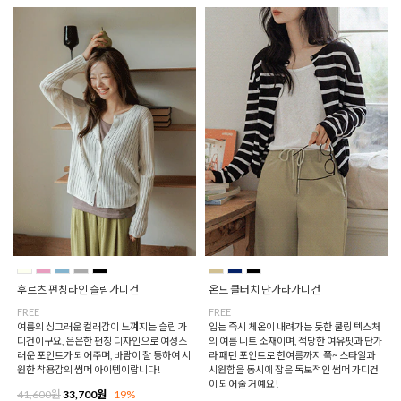
후르츠 펀칭라인 슬림가디건
온드 쿨터치 단가라가디건
FREE
FREE
여름의 싱그러운 컬러감이 느껴지는 슬림 가
입는 즉시 체온이 내려가는 듯한 쿨링 텍스처
디건이구요, 은은한 펀칭 디자인으로 여성스
의 여름 니트 소재이며, 적당한 여유핏과 단가
러운 포인트가 되어주며, 바람이 잘 통하여 시
라 패턴 포인트로 한여름까지 쭉~ 스타일과
원한 착용감의 썸머 아이템이랍니다!
시원함을 동시에 잡은 독보적인 썸머 가디건
이 되어줄 거예요!
41,600원
33,700원
19%