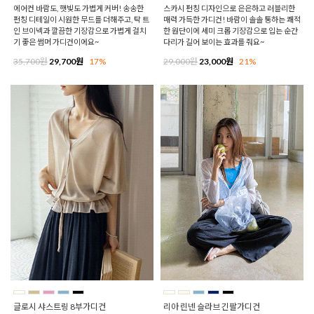
에어컨 바람도, 햇빛도 가볍게 커버! 송송한
스카시 펀칭 디자인으로 은은하고 러블리한
펀칭 디테일이 시원한 무드를 더해주고, 탁 트
매력 가득한 가디건! 바람이 솔솔 통하는 쾌적
인 브이넥과 깔끔한 기장감으로 가볍게 걸치
한 원단이에 세미 크롭 기장감으로 입는 순간
기 좋은 썸머 가디건이에요~
다리가 길어 보이는 효과를 줘요~
35,700원
29,700원
17%
29,000원
23,000원
21%
글로시 샤스트링 8부가디건
리아 린넨 슬라브 긴팔가디건