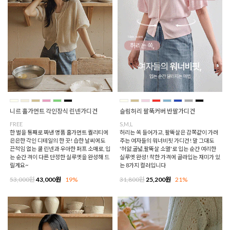
니르 홀가먼트 각인장식 린넨가디건
슬림허리 팔뚝커버 반팔가디건
FREE
S,M,L
한 벌을 통째로 짜낸 명품 홀가먼트 퀄리티에
허리는 쏙 들어가고, 팔뚝살은 감쪽같이 가려
은은한 각인 디테일의 한 끗! 습한 날씨에도
주는 여자들의 워너비핏 가디건! 말 그대도
끈적임 없는 쿨 린넨과 우아한 퍼프 소매로, 입
'허얇,골넓,팔뚝살 소멸'로 입는 순간 여리한
는 순간 격이 다른 단정한 실루엣을 완성해 드
실루엣 완성! 착한 가격에 골라입는 재미가 있
릴게요~
는 8가지 컬러입니다
53,000원
43,000원
19%
31,800원
25,200원
21%