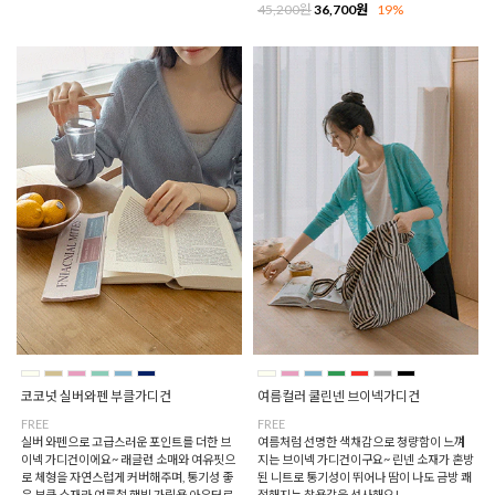
45,200원
36,700원
19%
코코넛 실버와펜 부클가디건
여름컬러 쿨린넨 브이넥가디건
FREE
FREE
실버 와펜으로 고급스러운 포인트를 더한 브
여름처럼 선명한 색채감으로 청량함이 느껴
이넥 가디건이에요~ 래글런 소매와 여유핏으
지는 브이넥 가디건이구요~ 린넨 소재가 혼방
로 체형을 자연스럽게 커버해주며, 통기성 좋
된 니트로 통기성이 뛰어나 땀이 나도 금방 쾌
은 부클 소재라 여름철 햇빛 가림용 아우터로
적해지는 착용감을 선사해요!