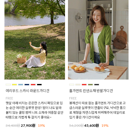
여리무드 스카시 라운드가디건
홀가먼트 린넨소재 반팔가디건
FREE
FREE
햇살 아래 비치는 은은한 스카시 짜임으로 입
봉제선이 따로 없는 홀가먼트 가디건으로 고
는 순간 여리한 실루엣 완성! 땀이 나도 달라
급스러운 실루엣이 연출되구요, 넉넉한 품으
붙지 않는 쿨링 썸머 니트 소재라 여름철 살안
로 체형을 자연스럽게 커버해주어 데일리로
타템으로 가볍게 툭 걸치기 좋아요~
입기 좋은 가디건이에요
34,400원
27,900원
19%
56,200원
45,600원
19%