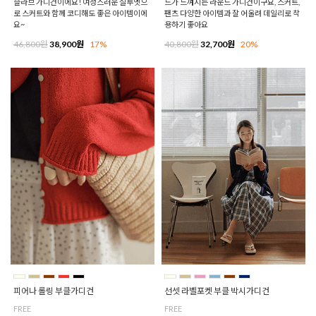
슬라브 가디건이에요! 여성스러운 실루엣으
드가 느껴지는 라운드 가디건이구요, 스커트,
로 스커트와 함께 코디해도 좋은 아이템이에
팬츠 다양한 아이템과 잘 어울려 데일리로 착
요~
용하기 좋아요
46,800원
38,900원
17%
40,800원
32,700원
20%
피어나 롤링 부클가디건
선셋 라벨포켓 부클 박시가디건
FREE
FREE