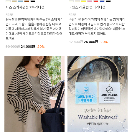
시즈 스카시펀칭 7부가디건
나인스 래글런 썸머가디건
FREE
FREE
팔뚝살을 완벽하게 커버해주는 7부 소매 가디
바람이 잘 통하여 가볍게 살랑이는 썸머 가디
건이구요, 바람이 솔솔~ 통하는 펀칭 니트로
건으로 여름에 데일리로 입기 좋구요 화사한
여름에 시원하고 쾌적하게 입기 좋은 아이템
컬러감이 매력적인 아이템이에요! 래글런 소
이에요! 살짝 세미크롭기장으로 다리가 길어
매로 어깨가 부각되지 않아요
보여요
32,400원
26,000원
20%
30,000원
24,000원
20%