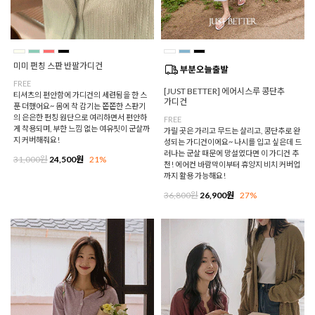
미미 펀칭 스판 반팔가디건
FREE
[JUST BETTER] 에어시스루 콩단추
티셔츠의 편안함에 가디건의 세련됨을 한 스
가디건
푼 더했어요~ 몸에 착 감기는 쫀쫀한 스판기
의 은은한 펀칭 원단으로 여리하면서 편안하
FREE
게 착용되며, 부한 느낌 없는 여유핏이 군살까
가릴 곳은 가리고 무드는 살리고, 콩단추로 완
지 커버해줘요!
성되는 가디건이에요~ 나시를 입고 싶은데 드
러나는 군살 때문에 망설였다면 이 가디건 추
31,000원
24,500원
21%
천! 에어컨 바람막이부터 휴양지 비치 커버업
까지 활용 가능해요!
36,800원
26,900원
27%