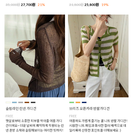
35,000원
27,700원
21%
31,800원
25,800원
19%
슬림라인 린넨 가디건
브리즈 오픈카라 반팔가디건
FREE
FREE
햇살로부터 소중한 피부를 막아줄 여름 가디
여름에도 가볍게 즐기는 쿨 니트 반팔 가디건!
건이에요~ 더운 날씨에 쾌적하게 착용되는 린
시원한 니트 짜임과 화사한 컬러 배색으로 데
넨 혼방 소재와 슬림해보이는 여리한 핏까지!
일리룩에 산뜻한 포인트를 더해보세요 :)