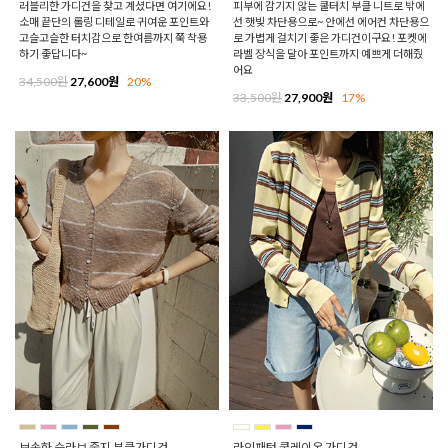
러블리한 가디건을 찾고 계셨다면 여기에요!
피부에 감기지 않는 쿨터치 부클 니트로 밖에
소매 끝단의 롤링 디테일로 귀여운 포인트와
선 햇빛 차단용으로~ 안에선 에어컨 차단용으
고슬고슬한 터치감으로 한여름까지 쭉 착용
로 가볍게 걸치기 좋은 가디건이구요! 포켓에
하기 좋답니다~
라벨 장식을 달아 포인트까지 예쁘게 더해줬
어요
34,500원
27,600원
20%
33,500원
27,900원
17%
보송한 슬라브 줄지 부클가디건
라인패턴 쿨레이온 가디건