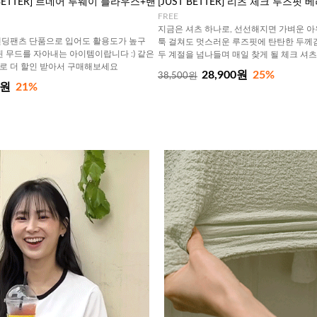
T BETTER] 르네어 투웨이 블라우스+밴
[JUST BETTER] 리츠 체크 루즈핏 
FREE
지금은 셔츠 하나로, 선선해지면 가벼운 
밴딩팬츠 단품으로 입어도 활용도가 높구
툭 걸쳐도 멋스러운 루즈핏에 탄탄한 두께
된 무드를 자아내는 아이템이랍니다 :) 같은
두 계절을 넘나들며 매일 찾게 될 체크 셔츠
로 더 할인 받아서 구매해보세요
28,900원
25%
38,500원
0원
21%