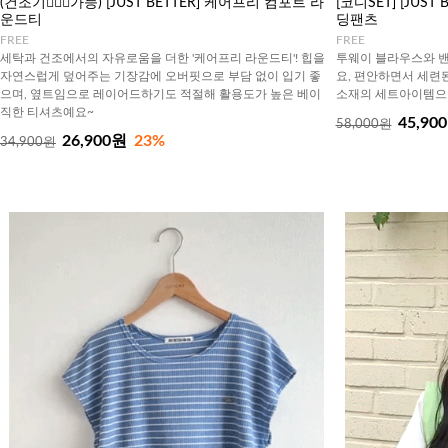
(건조기🙆🏻‍♀️가능) [JUST BETTER] 케어프리 컴포트 라
[코디SET] [JUS
운드티
딩팬츠
FREE
FREE
세탁과 건조에서의 자유로움을 더한 '케어프리 라운드티'! 힙을
투웨이 블라우스와 
자연스럽게 덮어주는 기장감에 오버핏으로 부담 없이 입기 좋
요, 편안하면서 세련
으며, 옆트임으로 레이어드하기도 적절해 활용도가 높은 베이
소재의 세트아이템으
직한 티셔츠예요~
45,90
58,000원
26,900원
23%
34,900원