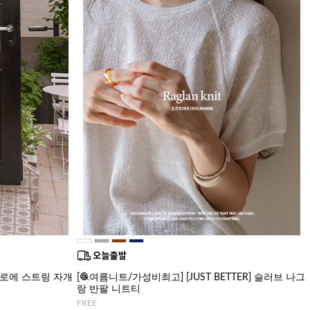
R] 로에 스트링 자개
[🧶여름니트/가성비최고] [JUST BETTER] 슬러브 나그
랑 반팔 니트티
FREE