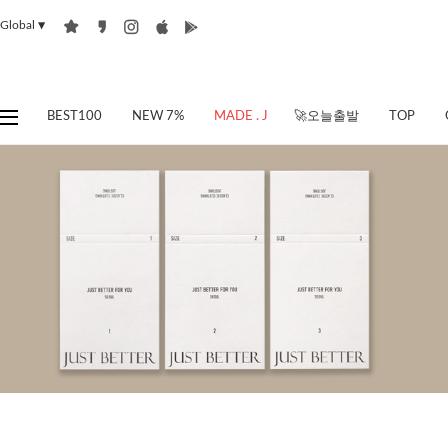
Global
▼
BEST100
NEW 7%
MADE . J
🚀오늘출발
TOP