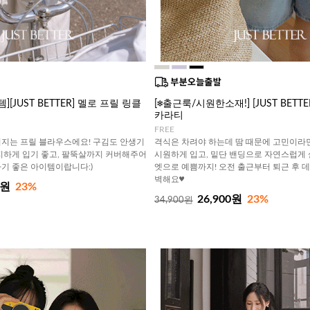
[JUST BETTER] 멜로 프릴 링클
[❄️출근룩/시원한소재!] [JUST BETT
카라티
FREE
지는 프릴 블라우스에요! 구김도 안생기
격식은 차려야 하는데 땀 때문에 고민이라면
지하게 입기 좋고, 팔뚝살까지 커버해주어
시원하게 입고, 밑단 밴딩으로 자연스럽게
기 좋은 아이템이랍니다:)
엣으로 예쁨까지! 오전 출근부터 퇴근 후 
벽해요♥
0원
23%
26,900원
23%
34,900원