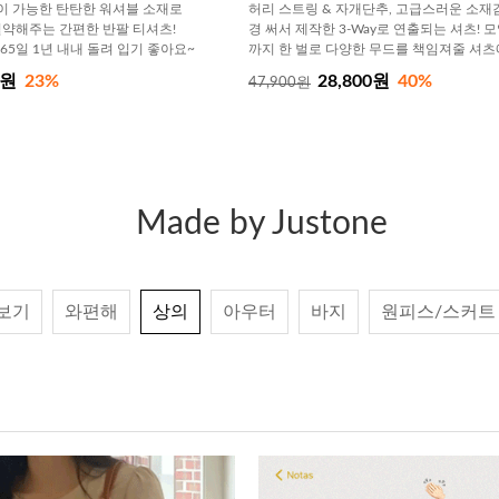
 가능한 탄탄한 워셔블 소재로
허리 스트링 & 자개단추, 고급스러운 소재
약해주는 간편한 반팔 티셔츠!
경 써서 제작한 3-Way로 연출되는 셔츠! 
65일 1년 내내 돌려 입기 좋아요~
까지 한 벌로 다양한 무드를 책임져줄 셔츠
0원
23%
28,800원
40%
47,900원
Made by Justone
보기
와편해
상의
아우터
바지
원피스/스커트