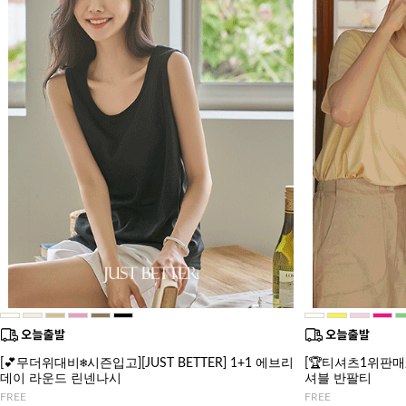
[💕무더위대비❄️시즌입고][JUST BETTER] 1+1 에브리
[🏆티셔츠1위판매/후
데이 라운드 린넨나시
셔블 반팔티
FREE
FREE