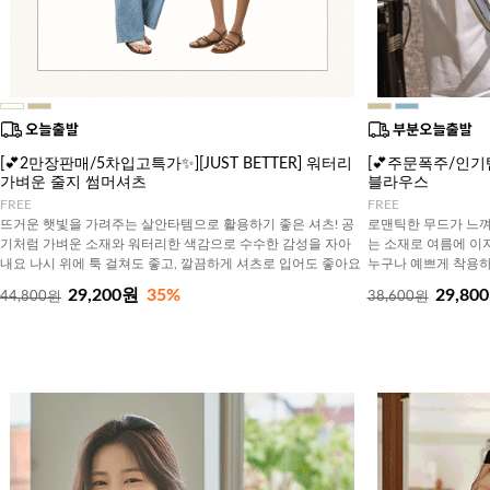
[💕2만장판매/5차입고특가✨][JUST BETTER] 워터리
[💕주문폭주/인기템]
가벼운 줄지 썸머셔츠
블라우스
FREE
FREE
뜨거운 햇빛을 가려주는 살안타템으로 활용하기 좋은 셔츠! 공
로맨틱한 무드가 느껴
기처럼 가벼운 소재와 워터리한 색감으로 수수한 감성을 자아
는 소재로 여름에 이
내요 나시 위에 툭 걸쳐도 좋고, 깔끔하게 셔츠로 입어도 좋아요
누구나 예쁘게 착용하
29,200원
35%
29,80
44,800원
38,600원