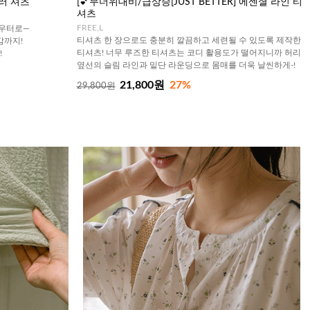
베러 셔츠
[💕무더위대비/급상승[JUST BETTER] 에센셜 라인 티
셔츠
FREE,L
아우터로—
티셔츠 한 장으로도 충분히 깔끔하고 세련될 수 있도록 제작한
감까지!
티셔츠! 너무 루즈한 티셔츠는 코디 활용도가 떨어지니까 허리
!
옆선의 슬림 라인과 밑단 라운딩으로 몸매를 더욱 날씬하게-!
21,800원
27%
29,800원