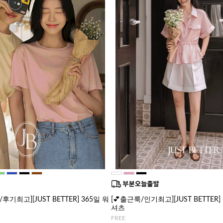
기최고][JUST BETTER] 365일 워
[💕출근룩/인기최고][JUST BETTE
셔츠
FREE