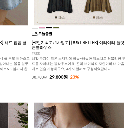
ER] 하프 집업 쿨
[📢인기최고/4차입고] [JUST BETTER] 여리여리 플랫
끈블라우스
FREE
? 쿨 분또 원단으로
생활 구김이 적은 소재감에 하늘~하늘한 텍스처로 러블리한 무
 살아나는 볼륨 실루
드를 자아내는 블라우스에요! 끈과 브이넥 디자인이라 내 마음
데이트&모임까지 완
대로 연출 가능하구요, 3가지 컬러로 구성되었답니다
29,800원
23%
38,700원