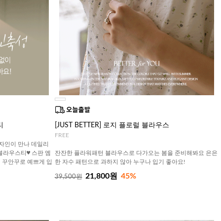
티
[JUST BETTER] 로지 플로럴 블라우스
FREE
디자인이 만나 데일리
블라우스티♥ 스판 엠
잔잔한 플라워패턴 블라우스로 다가오는 봄을 준비해봐요 은은
 꾸안꾸로 예쁘게 입
한 자수 패턴으로 과하지 않아 누구나 입기 좋아요!
21,800원
45%
39,500원