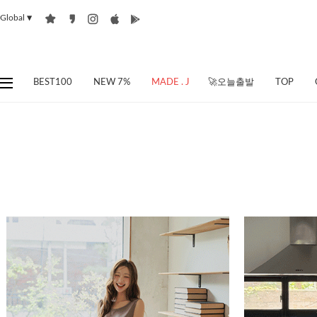
Global
▼
BEST100
NEW 7%
MADE . J
🚀오늘출발
TOP