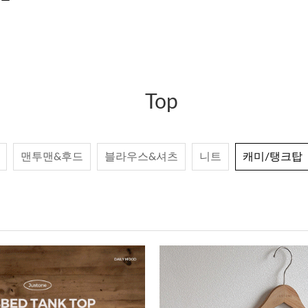
Top
맨투맨&후드
블라우스&셔츠
니트
캐미/탱크탑