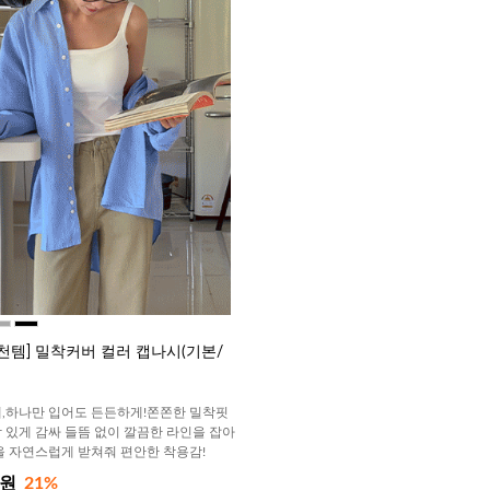
천템] 밀착커버 컬러 캡나시(기본/
,하나만 입어도 든든하게!쫀쫀한 밀착핏
 있게 감싸 들뜸 없이 깔끔한 라인을 잡아
을 자연스럽게 받쳐줘 편안한 착용감!
0원
21%