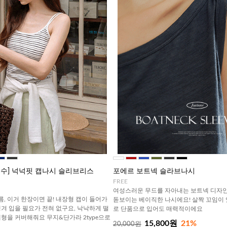
필수] 넉넉핏 캡나시 슬리브리스
포에르 보트넥 슬라브나시
FREE
여성스러운 무드를 자아내는 보트넥 디자
름, 이거 한장이면 끝! 내장형 캡이 들어가
돋보이는 베이직한 나시에요! 살짝 꼬임이
겨 입을 필요가 전혀 없구요, 낙낙하게 떨
로 단품으로 입어도 매력적이에요
형을 커버해줘요 무지&단가라 2type으로
15,800원
21%
20,000원