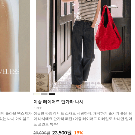
이중 레이어드 단가라 나시
FREE
인에 슬라브 텍스처가
성글한 짜임의 니트 소재로 시원하게, 쾌적하게 즐기기 좋은 썸
 있는 나시 아이템으
머 나시에요 단가라 패턴+이중 레이어드 디테일로 하나만 입어
도 포인트 톡톡!
23,500원
19%
29,000원