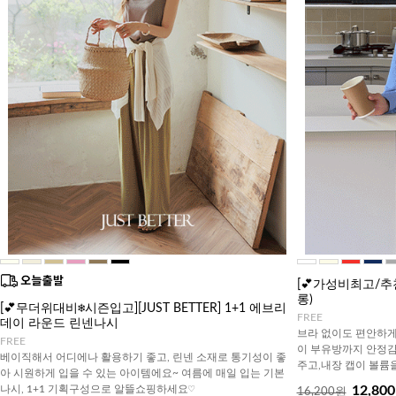
[💕가성비최고/추
롱)
[💕무더위대비❄️시즌입고][JUST BETTER] 1+1 에브리
FREE
데이 라운드 린넨나시
브라 없이도 편안하게
FREE
이 부유방까지 안정감
베이직해서 어디에나 활용하기 좋고, 린넨 소재로 통기성이 좋
주고,내장 캡이 볼륨
아 시원하게 입을 수 있는 아이템에요~ 여름에 매일 입는 기본
나시, 1+1 기획구성으로 알뜰쇼핑하세요♡
12,80
16,200원