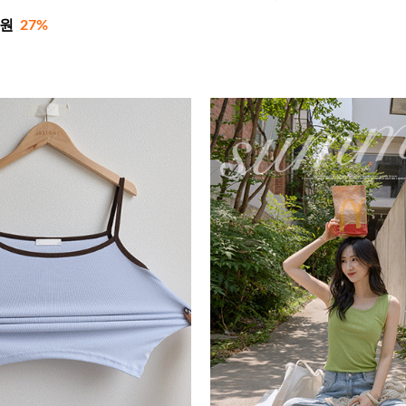
0원
27%