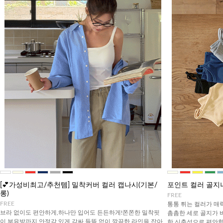
[💕가성비최고/추천템] 밀착커버 컬러 캡나시(기본/
포인트 컬러 골지
롱)
FREE
FREE
통통 튀는 컬러가 매
브라 없이도 편안하게,하나만 입어도 든든하게!쫀쫀한 밀착핏
촘촘한 세로 골지가
이 부유방까지 안정감 있게 감싸 들뜸 없이 깔끔한 라인을 잡아
한 신축성으로 편안함