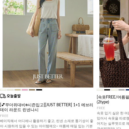
[속옷FREE/여름
(2type)
[💕무더위대비❄️시즌입고][JUST BETTER] 1+1 에브리
FREE
데이 라운드 린넨나시
속옷 입기 싫은 한 여
FREE
있어서 속옷을 따로챙
베이직해서 어디에나 활용하기 좋고, 린넨 소재로 통기성이 좋
어지는 실루엣으로 체
아 시원하게 입을 수 있는 아이템에요~ 여름에 매일 입는 기본
구성되었답니다