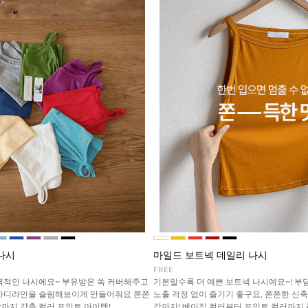
나시
마일드 보트넥 데일리 나시
FREE
력적인 나시에요~ 부유방은 쏙 커버해주고
기본일수록 더 예쁜 보트넥 나시예요~! 부
 바디라인을 슬림해보이게 만들어줘요 쫀쫀
노출 걱정 없이 즐기기 좋구요, 쫀쫀한 신
까지 갖춘 컬러 포인트 아이템!
감까지! 베이직 컬러부터 포인트 컬러까지