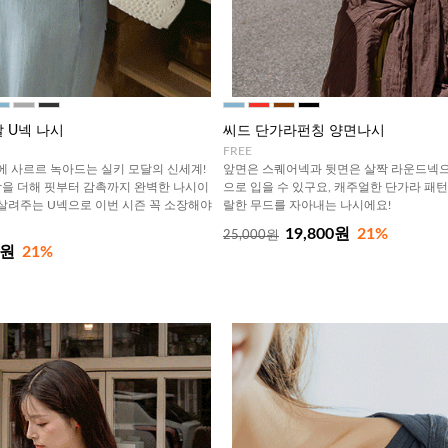
 U넥 나시
씨드 단가라펀칭 양면나시
FREE
에 사르르 녹아드는 실키 모달의 신세계!
앞면은 스퀘어넥과 뒷면은 살짝 라운드넥으
을 더해 핏부터 감촉까지 완벽한 나시이
으로 입을 수 있구요, 캐주얼한 단가라 패
 살려주는 U넥으로 이번 시즌 꼭 소장해야
랄한 무드를 자아내는 나시에요!
19,800원
21%
25,000원
0원
21%