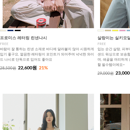
프로미스 레터링 린넨나시
살랑이는 실키모달
FREE
FREE
바람이 잘 통하는 린넨 소재로 바디에 달라붙지 않아 시원하게
입는 순간 살랑, 피부
입기 좋구요, 깔끔한 레터링이 포인트가 되어주며 넉넉한 와이
샌드 워싱으로 보송함
드 나시로 단독으로 입어도 좋아요
며, 쇄골을 여리하게
할 필수템이에요~
22,600원
21%
28,500원
23,00
29,000원