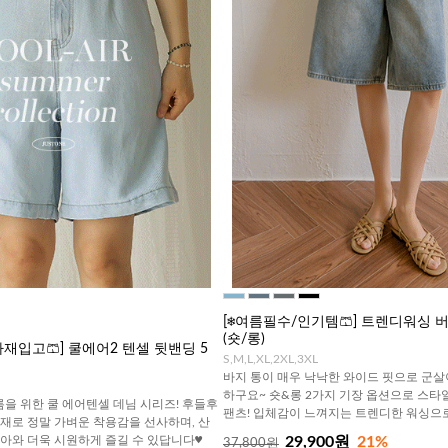
[❄️여름필수/인기템🩳] 트렌디워싱
(숏/롱)
차재입고🩳] 쿨에어2 텐셀 뒷밴딩 5
S,M,L,XL,2XL,3XL
바지 통이 매우 낙낙한 와이드 핏으로 군
하구요~ 숏&롱 2가지 기장 옵션으로 스타
름을 위한 쿨 에어텐셀 데님 시리즈! 후들후
팬츠! 입체감이 느껴지는 트렌디한 워싱으
소재로 정말 가벼운 착용감을 선사하며, 산
돌아와 더욱 시원하게 즐길 수 있답니다♥
29,900원
21%
37,800원