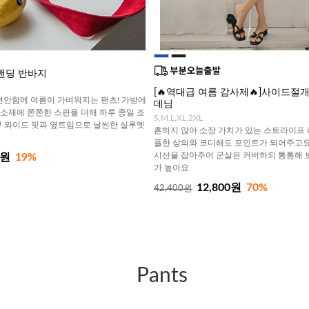
밴딩 반바지
[🔥역대급 여름 감사제🔥]사이드절
편안함에 여름이 가벼워지는 팬츠! 가방에
데님
 소재에 쫀쫀한 스판을 더해 하루 종일 조
S,M,L,XL,2XL
4부 와이드 핏과 옆트임으로 날씬한 실루엣
흔하지 않아 소장 가치가 있는 스트라이프 패
플한 상의와 코디해도 포인트가 되어주고요
시선을 잡아주어 군살은 커버하되 통통해 
0원
19%
가 높아요
12,800원
70%
42,400원
Pants