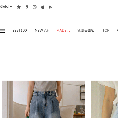
Global
▼
BEST100
NEW 7%
MADE . J
🚀오늘출발
TOP