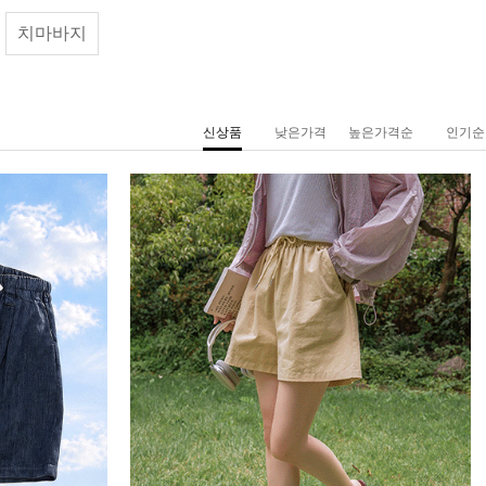
치마바지
신상품
낮은가격
높은가격순
인기순