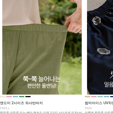
앤드미 2사이즈 와샤반바지
썸머아이스 UV차
FREE,L
FREE
휘뚜루 마뚜루 입는 밴딩 팬츠도 이제 2가지 사이즈로 입자! 바
여름에 휘뚜루 마뚜루