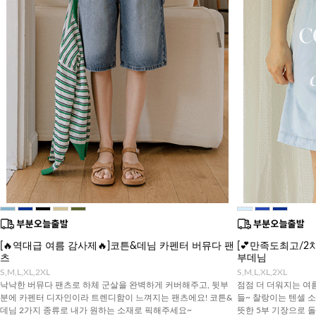
[🔥역대급 여름 감사제🔥]코튼&데님 카펜터 버뮤다 팬
[💕만족도최고/2
츠
부데님
S,M,L,XL,2XL
S,M,L,XL,2XL
낙낙한 버뮤다 팬츠로 하체 군살을 완벽하게 커버해주고, 뒷부
점점 더 더워지는 여
분에 카펜터 디자인이라 트렌디함이 느껴지는 팬츠에요! 코튼&
들~ 찰랑이는 텐셀 
데님 2가지 종류로 내가 원하는 소재로 픽해주세요~
뜻한 5부 기장으로 