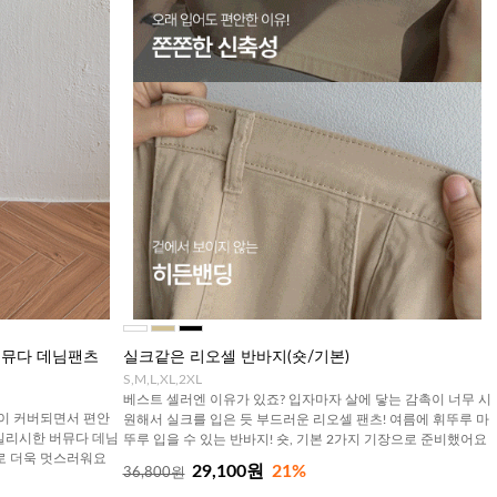
 버뮤다 데님팬츠
실크같은 리오셀 반바지(숏/기본)
S,M,L,XL,2XL
베스트 셀러엔 이유가 있죠? 입자마자 살에 닿는 감촉이 너무 시
살이 커버되면서 편안
원해서 실크를 입은 듯 부드러운 리오셀 팬츠! 여름에 휘뚜루 마
일리시한 버뮤다 데님
뚜루 입을 수 있는 반바지! 숏, 기본 2가지 기장으로 준비했어요
로 더욱 멋스러워요
29,100원
21%
36,800원