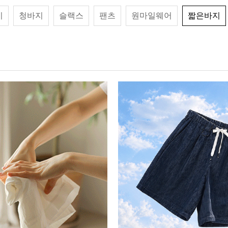
기
청바지
슬랙스
팬츠
원마일웨어
짧은바지