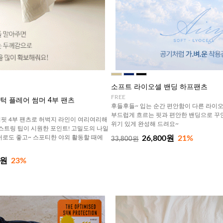
소프트 라이오셀 밴딩 하프팬츠
FREE
] 핀턱 플레어 썸머 4부 팬츠
후들후들~ 입는 순간 편안함이 다른 라이오
부드럽게 흐르는 핏과 편안한 밴딩으로 꾸
핏 4부 팬츠로 허벅지 라인이 여리여리해
위기 있게 완성해 드려요~
 스트링 팁이 시원한 포인트! 고밀도의 나일
어로도 좋고~ 스포티한 야외 활동할 때에
26,800원
21%
33,800원
0원
23%