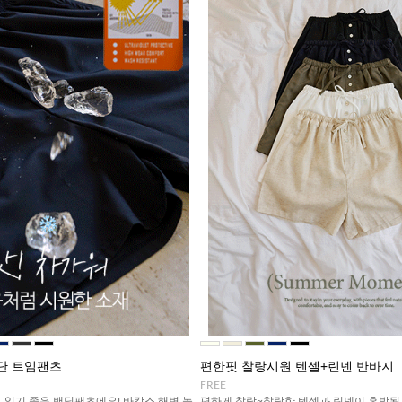
단 트임팬츠
편한핏 찰랑시원 텐셀+린넨 반바지
FREE
 입기 좋은 밴딩팬츠에요! 바캉스,해변,놀
편하게 찰랑~찰랑한 텐셀과 린넨이 혼방된