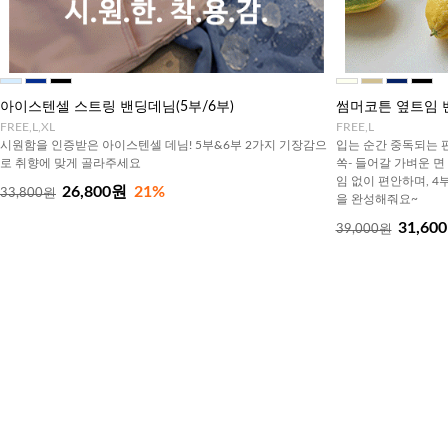
아이스텐셀 스트링 밴딩데님(5부/6부)
썸머코튼 옆트임 
FREE,L,XL
FREE,L
시원함을 인증받은 아이스텐셀 데님! 5부&6부 2가지 기장감으
입는 순간 중독되는 
로 취향에 맞게 골라주세요
쏙- 들어갈 가벼운 면
임 없이 편안하며, 
26,800원
21%
33,800원
을 완성해줘요~
31,60
39,000원