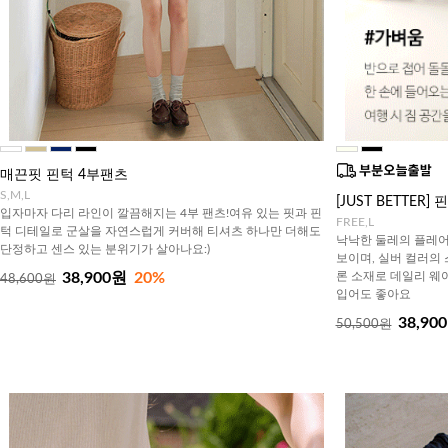
매끈핏 핀턱 4부팬츠
S,M,L
[JUST BETTER
입자마자 다리 라인이 깔끔해지는 4부 팬츠!여유 있는 핏과 핀
FREE,L
턱 디테일로 군살을 자연스럽게 커버해 티셔츠 하나만 더해도
낙낙한 둘레의 플레어
단정하고 센스 있는 분위기가 살아나요:)
보이며, 실버 컬러의
론 소재로 데일리 웨
38,900원
20%
48,600원
입어도 좋아요
38,90
50,500원