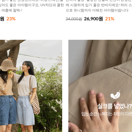
입어도 좋은 아이템이구요, UV차단과 쿨한
에 시원하게 입기 좋은 반바지에요! 허리 
여름에 찰떡-!
으로 유니함까지 더해진 아이템이랍니다
0원
23%
26,900원
21%
34,000원