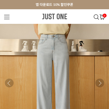
앱 다운로드 10% 할인쿠폰
앱 다운로드 10% 할인쿠폰
회원가입 쿠폰 3000원
회원가입 쿠폰 3000원
0
NEW 7%
BEST
오늘출발
MADE . J
상의
팬츠
아우