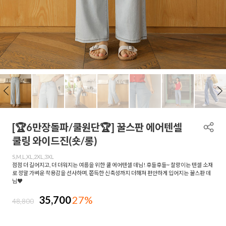
[🏆6만장돌파/쿨원단🏆] 꿀스판 에어텐셀
쿨링 와이드진(숏/롱)
S,M,L,XL,2XL,3XL
점점 더 길어지고, 더 더워지는 여름을 위한 쿨 에어텐셀 데님! 후들후들~ 찰랑이는 텐셀 소재
로 정말 가벼운 착용감을 선사하며, 쫀득한 신축성까지 더해져 편안하게 입어지는 꿀스판 데
님♥
35,700
27%
48,800