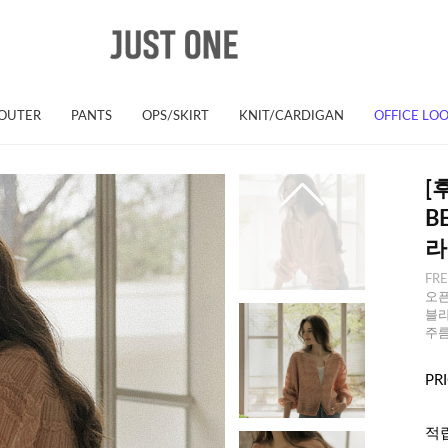
OUTER
PANTS
OPS/SKIRT
KNIT/CARDIGAN
OFFICE LO
[
B
라
FR
오픈
블라
주름
PR
적