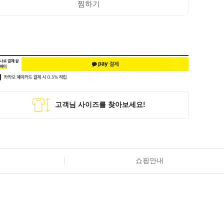
찜하기
쇼핑안내