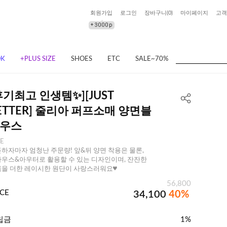
회원가입
로그인
장바구니(
0
)
마이페이지
고객
OK
+PLUS SIZE
SHOES
ETC
SALE~70%
후기최고 인생템✨][JUST
ETTER] 줄리아 퍼프소매 양면블
우스
EE
하자마자 엄청난 주문량! 앞&뒤 양면 착용은 물론,
우스&아우터로 활용할 수 있는 디자인이며, 잔잔한
을 더한 레이시한 원단이 사랑스러워요♥
56,800
ICE
34,100
40%
립금
1%