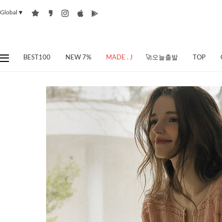
Global
▼
BEST100
NEW 7%
MADE . J
🚀오늘출발
TOP