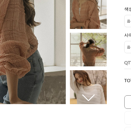
색
사
QT
TO