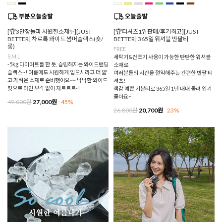
[🏆3만장돌파 시원한소재✨][JUST
[🏆티셔츠1위판매/후기최고][JUST
BETTER] 차르륵 와이드 썸머슬랙스(숏/
BETTER] 365일 워셔블 반팔티
롱)
FREE
S,M,L
세탁기&건조기 사용이 가능한 탄탄한 워셔블
-5kg 다이어트를 한 듯, 슬림해지는 와이드밴딩
소재로
슬랙스~! 여름에도 시원하게 입으시라고 더 얇
여러분들의 시간을 절약해주는 간편한 반팔 티
고 가벼운 소재로 준비햇어요~~ 낙낙한 와이드
셔츠!
핏으로 라인 부각 없이 차르르르-!
색감 예쁜 기본티로 365일 1년 내내 돌려 입기
좋아요~
49,000원
27,000원
45%
26,800원
20,700원
23%