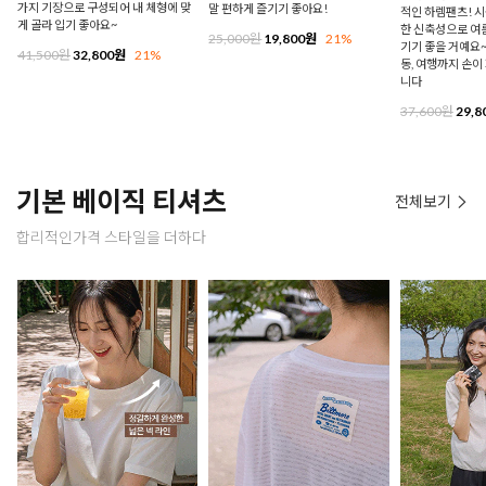
가지 기장으로 구성되어 내 체형에 맞
말 편하게 즐기기 좋아요!
적인 하렘팬츠! 시
게 골라 입기 좋아요~
한 신축성으로 여
25,000원
19,800원
21%
기기 좋을 거예요~
41,500원
32,800원
21%
동, 여행까지 손이
니다
37,600원
29,8
기본 베이직 티셔츠
전체보기
합리적인가격 스타일을 더하다