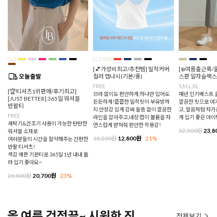
[💕가성비최고/추천템] 밀착커버
[❄️여름출근룩/
컬러 캡나시(기본/롱)
스판 일자슬랙스
FREE
S,M,L,XL
[🏆티셔츠1위판매/후기최고]
브라 없이도 편안하게,하나만 입어도
매년 인기베스트 쿨
[JUST BETTER] 365일 워셔블
든든하게!쫀쫀한 밀착핏이 부유방까
깔끔한 핏으로 여
반팔티
지 안정감 있게 감싸 들뜸 없이 깔끔한
고, 얼음처럼 차
FREE
라인을 잡아주고,내장 캡이 볼륨을 자
게 입기 좋은 아이
세탁기&건조기 사용이 가능한 탄탄한
연스럽게 받쳐줘 편안한 착용감!
32,500원
23,8
워셔블 소재로
16,200원
12,800원
21%
여러분들의 시간을 절약해주는 간편한
반팔 티셔츠!
색감 예쁜 기본티로 365일 1년 내내 돌
려 입기 좋아요~
26,800원
20,700원
23%
올 여름 걱정끝~ 시원한 진
전체보기