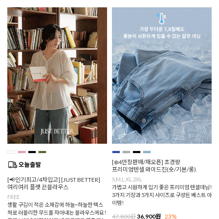
[❄️4만장판매/재오픈] 초경량
프리미엄텐셀 와이드진(숏/기본/롱)
[📢인기최고/4차입고] [JUST BETTER]
S,M,L,XL,2XL
여리여리 플랫 끈블라우스
가볍고 시원하게 입기 좋은 프리미엄 텐셀데님!
3가지 기장과 5가지 사이즈로 구성된 베스트 아
FREE
이템!
생활 구김이 적은 소재감에 하늘~하늘한 텍스
처로 러블리한 무드를 자아내는 블라우스에요!
47,800원
36,900원
23%