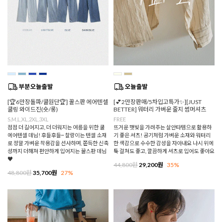
[🏆6만장돌파/쿨원단🏆] 꿀스판 에어텐셀
[💕2만장판매/5차입고특가✨][JUST
쿨링 와이드진(숏/롱)
BETTER] 워터리 가벼운 줄지 썸머셔츠
S,M,L,XL,2XL,3XL
FREE
점점 더 길어지고, 더 더워지는 여름을 위한 쿨
뜨거운 햇빛을 가려주는 살안타템으로 활용하
에어텐셀 데님! 후들후들~ 찰랑이는 텐셀 소재
기 좋은 셔츠! 공기처럼 가벼운 소재와 워터리
로 정말 가벼운 착용감을 선사하며, 쫀득한 신축
한 색감으로 수수한 감성을 자아내요 나시 위에
성까지 더해져 편안하게 입어지는 꿀스판 데님
툭 걸쳐도 좋고, 깔끔하게 셔츠로 입어도 좋아요
♥
44,800원
29,200원
35%
48,800원
35,700원
27%