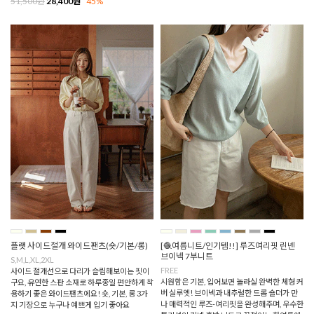
51,500원
28,400원
45%
플랫 사이드절개 와이드팬츠(숏/기본/롱)
[🧶여름니트/인기템!!] 루즈여리핏 린넨
브이넥 7부니트
S,M,L,XL,2XL
FREE
사이드 절개선으로 다리가 슬림해보이는 핏이
시원함은 기본, 입어보면 놀라실 완벽한 체형 커
구요, 유연한 스판 소재로 하루종일 편안하게 착
버 실루엣! 브이넥과 내추럴한 드롭 숄더가 만
용하기 좋은 와이드팬츠에요! 숏, 기본, 롱 3가
나 매력적인 루즈-여리핏을 완성해주며, 우수한
지 기장으로 누구나 예쁘게 입기 좋아요