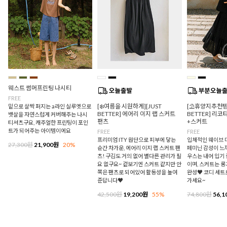
웨스트 썸머프린팅 나시티
FREE
[❄️여름을 시원하게][JUST
[⛱️휴양지추천템/
밑으로 살짝 퍼지는 a라인 실루엣으로
BETTER] 에어리 이지 랩 스커트
BETTER] 리
뱃살을 자연스럽게 커버해주는 나시
팬츠
+스커트
티셔츠구요, 캐주얼한 프린팅이 포인
트가 되어주는 아이템이에요
FREE
FREE
프리미엄 ITY 원단으로 피부에 닿는
입체적인 웨이브 
27,300원
21,900원
20%
순간 차가운, 에어리 이지 랩 스커트 팬
페미닌 감성이 느
츠! 구김도 거의 없어 별다른 관리가 필
우스는 내어 입기
요 없구요~ 겉보기엔 스커트 같지만 안
이며, 스커트는 
쪽은 팬츠로 되어있어 활동성을 높여
완성♥ 코디 세트
준답니다♥
가세요~
42,500원
19,200원
55%
74,800원
56,1