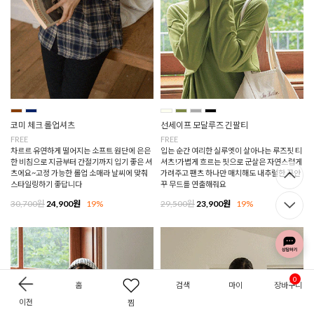
코미 체크 롤업셔츠
선세이프 모달루즈 긴팔티
FREE
FREE
차르르 유연하게 떨어지는 소프트 원단에 은은
입는 순간 여리한 실루엣이 살아나는 루즈핏 티
한 비침으로 지금부터 간절기까지 입기 좋은 셔
셔츠!가볍게 흐르는 핏으로 군살은 자연스럽게
츠에요~고정 가능한 롤업 소매라 날씨에 맞춰
가려주고 팬츠 하나만 매치해도 내추럴한 꾸안
스타일링하기 좋답니다
꾸 무드를 연출해줘요
30,700원
24,900원
19%
29,500원
23,900원
19%
0
홈
검색
마이
장바구니
이전
찜