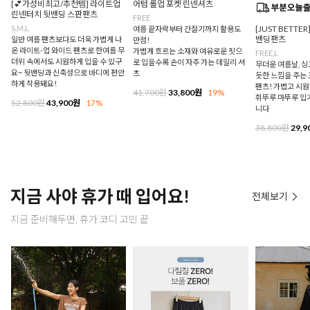
[💕가성비최고/추천템] 라이트업
어텀 롤업 포켓 린넨셔츠
린넨터치 뒷밴딩 스판팬츠
FREE
S,M,L
[JUST BETTE
여름 끝자락부터 간절기까지 활용도
밴딩팬츠
일반 여름 팬츠보다도 더욱 가볍게 나
만점!
온 라이트-업 와이드 팬츠로 한여름 무
가볍게 흐르는 소재와 여유로운 핏으
FREE,L
더위 속에서도 시원하게 입을 수 있구
로 입을수록 손이 자주 가는 데일리 셔
무더운 여름날, 
요~ 뒷밴딩과 신축성으로 바디에 편안
츠
듯한 느낌을 주는
하게 착용돼요!
팬츠! 가볍고 시
41,700원
33,800원
19%
휘뚜루 마뚜루 입
52,800원
43,900원
17%
니다
38,800원
29,9
지금 사야 휴가 때 입어요!
전체보기
지금 준비해두면, 휴가 코디 고민 끝