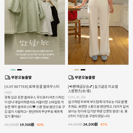
[JUST BETTER] 로제 링클 블라우스티
[📢판매급상승💕] 실크같은 리오셀
스판팬츠(숏/롱)
FREE
S,M,L,XL,2XL
갖춰 입은 듯한 블라우스 무드와 티셔츠 디자인
실크처럼 피부에 부드럽게 다가오는 리오셀 팬
이 만나 데일리하면서도 러블리한 스타일링 가
츠에요, 유연한 스판으로 편안하고, 다리가 길어
능한 제작 블라우스티♥ 스판 엠보 원단으로 구
보이는 핏이라 입기만 하면 인생핏 완성! 숏, 롱
김 없이 시원하고~ 편안하여 꾸안꾸로 예쁘게
2가지 기장으로 구성되었답니다
입기 좋아요!
44,000원
24,200원
45%
32,500원
19,500원
40%