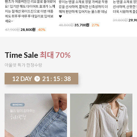
팬츠가 여름버전인 리오셀로 돌아왔어
랑이는 텐셀 소재로 정말 가벼운 착용
는 텐셀 소재로 
요! 입기만 해도 다이어트 효과가 느껴
감을 선사하며, 쫀득한 신축성까지 더
선사하며, 산뜻한 
지는 절개선 와이드진으로 이번 여름
해져 편안하게 입어지는 꿀스판 데님
더욱 시원하게 즐
에도 휘뚜루 마뚜루 데일리로 입어보
♥
39,800원
29,9
세요~
48,800원
35,700원
27%
47,900원
28,800원
40%
Time Sale
최대 70%
아울렛 특가 한정수량
12
DAY
21
:
15
:
33