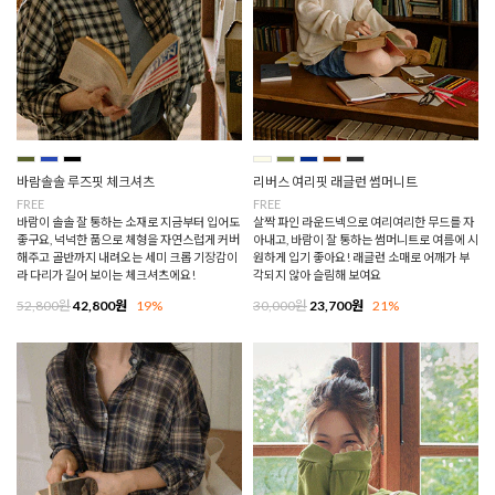
바람솔솔 루즈핏 체크셔츠
리버스 여리핏 래글런 썸머니트
FREE
FREE
바람이 솔솔 잘 통하는 소재로 지금부터 입어도
살짝 파인 라운드넥으로 여리여리한 무드를 자
좋구요, 넉넉한 품으로 체형을 자연스럽게 커버
아내고, 바람이 잘 통하는 썸머니트로 여름에 시
해주고 골반까지 내려오는 세미 크롭 기장감이
원하게 입기 좋아요! 래글런 소매로 어깨가 부
라 다리가 길어 보이는 체크셔츠에요!
각되지 않아 슬림해 보여요
52,800원
42,800원
19%
30,000원
23,700원
21%