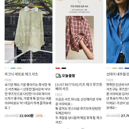
피크닉 레트로 체크 셔츠
선데이 내추럴 
FREE
FREE
[JUST BETTER] 리츠 체크 루즈핏
보기만 해도 기분 좋아지는 화사한 체
빳빳한 린넨에 비
베러 셔츠
크 셔츠예요~! 산뜻한 컬러감에 넉넉
셔츠구요, 루즈한
한 루즈핏으로 다양한 이너와 레이어
론 아우터로 입어
FREE
드하기 좋구요, 가볍게 툭 걸치는 여름
넨 특유의 텍스처
지금은 셔츠 하나로, 선선해지면 가벼
아우터로도 딱! 데일리 하게 즐겨보세
이에요! 가성비 
운 아우터로—
요 :)
보세요~
툭 걸쳐도 멋스러운 루즈핏에 탄탄한
두께감까지!
28,500원
22,800원
20%
35,000원
27,7
두 계절을 넘나들며 매일 찾게 될 체크
셔츠!