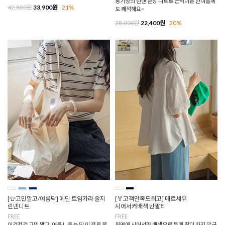
통기성의 린넨 혼방 니트로 끈적이는 한여름에
42,800원
33,900원
21%
도 쾌적해요~
28,000원
22,400원
20%
[👕고민말고/여름딱] 에딘 트임카라 줄지
[🏅고객만족도최고] 메르세유
린넨니트
시어서커배색 반팔티
FREE
FREE
이것저것 고민 말고, 여름 니트는 딱 이 걸로 끝
뒷면에 시어서커 배색으로 등에 땀이 차지 않구