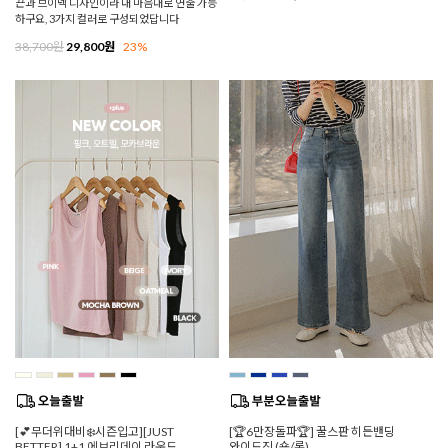
끈과 브이넥 디자인이라 내 마음대로 연출 가능
하구요, 3가지 컬러로 구성되었답니다
38,700원
29,800원
23%
[💕무더위대비❄️시즌입고][JUST
[🏆6만장돌파🏆] 꿀스판 히든밴딩
BETTER] 1+1 에브리데이 라운드
와이드진 (숏/롱)