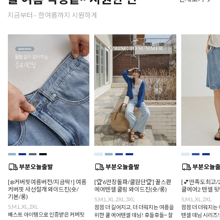
지금부터~ 한여름까지 시원하게
[❄️커버핏여름버전/지금딱!] 여름
[🏆6만장돌파/쿨원단🏆] 꿀스판
[💕만족도최고/
커버핏 사선절개 와이드진(숏/
에어텐셀 쿨링 와이드진(숏/롱)
쿨에어2 텐셀 
기본/롱)
S,M,L,XL,2XL,3XL
S,M,L,XL,2XL
S,M,L,XL,2XL
점점 더 길어지고, 더 더워지는 여름을
점점 더 더워지는 
베스트 아이템으로 인증받은 커버핏
위한 쿨 에어텐셀 데님! 후들후들~ 찰
텐셀 데님 시리즈!