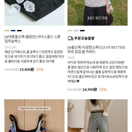
[❄️여름출근룩/쿨원단] 아이스콜드 스판
일자슬랙스
S,M,L,XL
[❄️출근룩/시원한소재!] [JUST BETTER]
하프 집업 쿨 카라티
매년 인기베스트 쿨 슬랙스!! 단정하고 깔끔한
핏으로 여기저기 코디하기 좋고, 얼음처럼 차가
FREE
운 쿨터치로 시원하게 입기 좋은 아이템
격식은 차려야 하는데 땀 때문에 고민이라면?
쿨 분또 원단으로 시원하게 입고, 밑단 밴딩으로
32,500원
23,800원
27%
자연스럽게 살아나는 볼륨 실루엣으로 예쁨까
지! 오전 출근부터 퇴근 후 데이트&모임까지 완
벽해요♥
34,900원
26,900원
23%