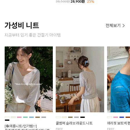
38,500원
28,900원
25%
가성비 니트
전체보기
지금부터 입기 좋은 간절기 아이템
쿨썸머 슬라브 라운드 니트
여리핏 보트넥 
[🧶여름니트/인기템!!]
FREE
FREE