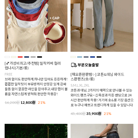
[💕가성비최고/추천템] 밀착커버 컬러
캡나시(기본/롱)
FREE
[재오픈완판템✨] 코튼&데님 와이드
스판팬츠(숏/롱)
브라 없이도 편안하게,하나만 입어도 든든하게!
쫀쫀한 밀착핏이 부유방까지 안정감 있게 감싸
S,M,L,XL,2XL
들뜸 없이 깔끔한 라인을 잡아주고,내장 캡이 볼
코튼과 데님, 2가지의 매력으로 만나볼 수 있는
륨을 자연스럽게 받쳐줘 편안한 착용감!
와이드 팬츠구요~ 신축성과 히든 밴딩으로 24
시간 편안하게 착용! 거기에 숏&롱 기장 옵션으
16,200원
12,800원
21%
로 누구나 예쁘고 트렌디하게 입을 수 있답니다
45,400원
35,900원
21%