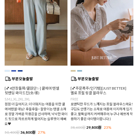
[💕4만장돌파/쿨원단✨] 쿨에어 텐셀
[💕주문폭주/인기템][JUST BETTER]
뒷밴딩 와이드진(숏/롱)
멜로 프릴 링클 블라우스
S,M,L,XL,2XL,3XL
FREE
점점 더 길어지고, 더 더워지는 여름을 위한 쿨
로맨틱한 무드가 느껴지는 프릴 블라우스에요!
에어텐셀 데님! 후들후들~ 찰랑이는 텐셀 소재
구김도 안생기는 소재로 여름에 이지하게 입기
로 정말 가벼운 착용감을 선사하며, 낙낙한 와이
좋고, 팔뚝살까지 커버해주어 누구나 예쁘게 착
드 핏으로 차르르하게 떨어지는 실루엣이 예뻐
용하기 좋은 아이템이랍니다:)
요♥
38,600원
29,800원
23%
50,400원
36,800원
27%