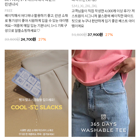
린넨나시
S,M,L,XL,2XL,3XL
FREE
고객님들이 직접 작성한 4,000개 이상 후기! 저
베이직해서 어디에나 활용하기 좋고, 린넨 소재
스트원의 시그니처 꿀스판에 베이직한 와이드
로 통기성이 좋아 시원하게 입을 수 있는 아이템
핏으로 누구나 편안하게 입기 좋은 베스트 아이
에요~ 여름에 매일 입는 기본나시, 1+1 기획구
템이에요
성으로 알뜰쇼핑하세요♡
51,800원
37,900원
27%
33,800원
24,700원
27%