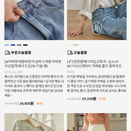
[❄️커버핏여름버전/지금딱!] 여름 커버핏
[💕2만장판매/5차입고특가✨][JUST
사선절개 와이드진(숏/기본/롱)
BETTER] 워터리 가벼운 줄지 썸머셔츠
S,M,L,XL,2XL
FREE
베스트 아이템으로 인증받은 커버핏 팬츠가 여
뜨거운 햇빛을 가려주는 살안타템으로 활용하
름버전인 리오셀로 돌아왔어요! 입기만 해도 다
기 좋은 셔츠! 공기처럼 가벼운 소재와 워터리
이어트 효과가 느껴지는 절개선 와이드진으로
한 색감으로 수수한 감성을 자아내요 나시 위에
이번 여름에도 휘뚜루 마뚜루 데일리로 입어보
툭 걸쳐도 좋고, 깔끔하게 셔츠로 입어도 좋아요
세요~
44,800원
29,200원
35%
47,900원
28,800원
40%