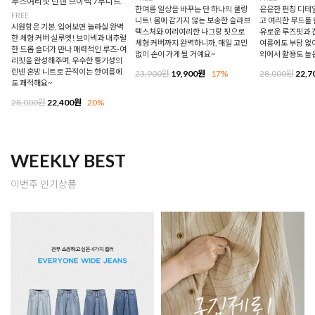
루즈여리핏 린넨 브이넥 7부니트
한여름 일상을 바꾸는 단 하나의 쿨링
은은한 펀칭 디테
FREE
니트! 몸에 감기지 않는 보송한 슬라브
고 여리한 무드를 
시원함은 기본, 입어보면 놀라실 완벽
텍스처와 여리여리한 나그랑 핏으로
유로운 루즈핏과 
한 체형 커버 실루엣! 브이넥과 내추럴
체형 커버까지 완벽하니까, 매일 고민
여름에도 부담 없이
한 드롭 숄더가 만나 매력적인 루즈-여
없이 손이 가게 될 거예요~
외에서 활용도 높
리핏을 완성해주며, 우수한 통기성의
린넨 혼방 니트로 끈적이는 한여름에
23,900원
19,900원
17%
28,000원
22,7
도 쾌적해요~
28,000원
22,400원
20%
WEEKLY BEST
이번주 인기상품