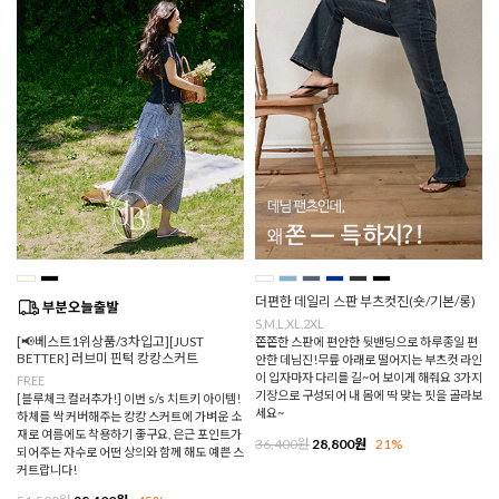
더편한 데일리 스판 부츠컷진(숏/기본/롱)
S,M,L,XL,2XL
[📢베스트1위상품/3차입고][JUST
쫀쫀한 스판에 편안한 뒷밴딩으로 하루종일 편
BETTER] 러브미 핀턱 캉캉스커트
안한 데님진!무릎 아래로 떨어지는 부츠컷 라인
이 입자마자 다리를 길~어 보이게 해줘요 3가지
FREE
기장으로 구성되어 내 몸에 딱 맞는 핏을 골라보
[블루체크 컬러추가!] 이번 s/s 치트키 아이템!
세요~
하체를 싹 커버해주는 캉캉 스커트에 가벼운 소
재로 여름에도 착용하기 좋구요, 은근 포인트가
36,400원
28,800원
21%
되어주는 자수로 어떤 상의와 함께 해도 예쁜 스
커트랍니다!