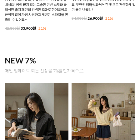
내세요! 몸에 붙지 않는 고슬한 린넨 소재와 클
요, 앞면엔 레터링과 넉넉한 핏으로 편안하게 입
래식한 줄지 패턴의 완벽한 조화로 한여름에도
기 좋은 반팔티!
끈적임 없이 가장 시원하고 세련된 스타일을 연
34,000원
26,900원
21%
출할 수 있어요~
42,800원
33,900원
21%
NEW 7%
매일 업데이트 되는 신상을 7%할인가격으로!