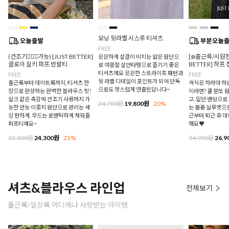
모닝 뒷라벨 시스루 티셔츠
FREE
(건조기🙆🏻‍♀️가능) [JUST BETTER]
[❄️출근룩/시원한
은은하게 살결이 비치는 얇은 원단으
클로이 실키 퍼프 반팔티
BETTER] 하프
로 여름철 살안타템으로 즐기기 좋은
티셔츠예요 은은한 스트라이프 패턴과
FREE
FREE
뒷 라벨 디테일이 포인트가 되어 단독
출근룩부터 데이트룩까지, 티셔츠 한
격식은 차려야 하
으로도 멋스럽게 연출된답니다~
장으로 완성하는 완벽한 블라우스 핏!
이라면? 쿨 분또 
실크 같은 촉감에 건조기 사용까지 가
고, 밑단 밴딩으
24,700원
19,800원
20%
능한 만능 이중지 원단으로 관리는 세
는 볼륨 실루엣으로
상 편하게, 무드는 로맨틱하게 채워줄
근부터 퇴근 후 
퍼프티예요~
해요♥
32,300원
24,300원
25%
34,900원
26,9
셔츠&블라우스 라인업
전체보기
출근룩/일상룩 어디에나 사랑받는 아이템