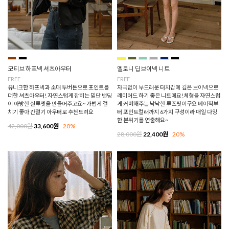
모티브 하프넥 셔츠아우터
멜로니 딥브이넥 니트
FREE
FREE
유니크한 하프넥과 소매 투버튼으로 포인트를
자극없이 부드러운 터치감에 깊은 브이넥으로
더한 셔츠아우터! 자연스럽게 잡히는 밑단 밴딩
레이어드 하기 좋은 니트에요!체형을 자연스럽
이 아방한 실루엣을 만들어주고요~ 가볍게 걸
게 커버해주는 낙낙한 루즈핏이구요 베이직부
치기 좋아 간절기 아우터로 추천드려요
터 포인트컬러까지 6가지 구성이라 매일 다양
한 분위기를 연출해요~
42,000원
33,600원
20%
28,000원
22,400원
20%