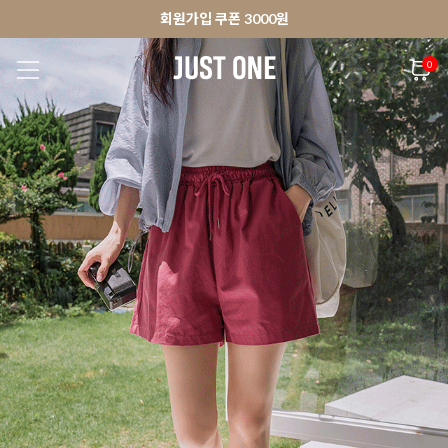
🚀오늘출발상품 당일발송 배송중
앱 다운로드 10% 할인쿠폰
앱 다운로드 10% 할인쿠폰
회원가입 쿠폰 3000원
0
NEW 7%
BEST
🚀오늘출발
MADE . J
상의
팬츠
아