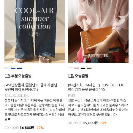
[💕4만장돌파/쿨원단✨] 쿨에어 텐셀
[📢인기최고/4차입고] [JUST BETTER]
뒷밴딩 와이드진(숏/롱)
여리여리 플랫 끈블라우스
S,M,L,XL,2XL,3XL
FREE
점점 더 길어지고, 더 더워지는 여름을 위한 쿨
생활 구김이 적은 소재감에 하늘~하늘한 텍스
에어텐셀 데님! 후들후들~ 찰랑이는 텐셀 소재
처로 러블리한 무드를 자아내는 블라우스에요!
로 정말 가벼운 착용감을 선사하며, 낙낙한 와이
끈과 브이넥 디자인이라 내 마음대로 연출 가능
드 핏으로 차르르하게 떨어지는 실루엣이 예뻐
하구요, 3가지 컬러로 구성되었답니다
요♥
38,700원
29,800원
23%
50,400원
36,800원
27%