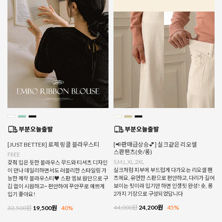
[JUST BETTER] 로제 링클 블라우스티
[📢판매급상승💕] 실크같은 리오셀
스판팬츠(숏/롱)
FREE
S,M,L,XL,2XL
갖춰 입은 듯한 블라우스 무드와 티셔츠 디자인
실크처럼 피부에 부드럽게 다가오는 리오셀 팬
이 만나 데일리하면서도 러블리한 스타일링 가
츠에요, 유연한 스판으로 편안하고, 다리가 길어
능한 제작 블라우스티♥ 스판 엠보 원단으로 구
보이는 핏이라 입기만 하면 인생핏 완성! 숏, 롱
김 없이 시원하고~ 편안하여 꾸안꾸로 예쁘게
2가지 기장으로 구성되었답니다
입기 좋아요!
44,000원
24,200원
45%
32,500원
19,500원
40%