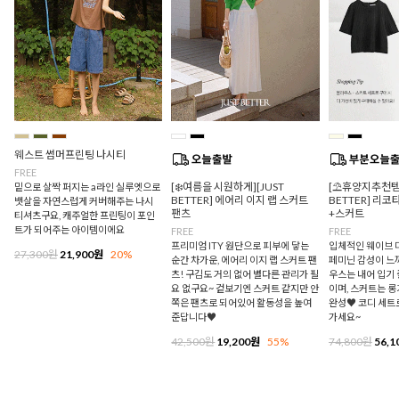
웨스트 썸머프린팅 나시티
FREE
[❄️여름을 시원하게][JUST
[⛱️휴양지추천템/
밑으로 살짝 퍼지는 a라인 실루엣으로
BETTER] 에어리 이지 랩 스커트
BETTER] 리
뱃살을 자연스럽게 커버해주는 나시
팬츠
+스커트
티셔츠구요, 캐주얼한 프린팅이 포인
트가 되어주는 아이템이에요
FREE
FREE
프리미엄 ITY 원단으로 피부에 닿는
입체적인 웨이브 
27,300원
21,900원
20%
순간 차가운, 에어리 이지 랩 스커트 팬
페미닌 감성이 느
츠! 구김도 거의 없어 별다른 관리가 필
우스는 내어 입기
요 없구요~ 겉보기엔 스커트 같지만 안
이며, 스커트는 
쪽은 팬츠로 되어있어 활동성을 높여
완성♥ 코디 세트
준답니다♥
가세요~
42,500원
19,200원
55%
74,800원
56,1