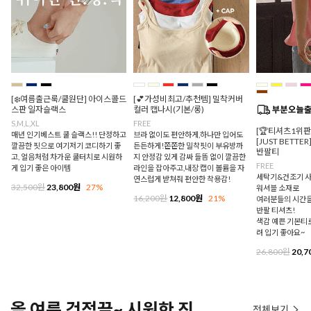
[❄️여름출근룩/쿨원단] 아이스콜드
[💕가성비최고/추천템] 밀착커버
스판 일자슬랙스
컬러 캡나시(기본/롱)
S,M,L,XL
FREE
[🏆티셔츠1위
매년 인기베스트 쿨 슬랙스!! 단정하고
브라 없이도 편안하게,하나만 입어도
[JUST BETTE
깔끔한 핏으로 여기저기 코디하기 좋
든든하게!쫀쫀한 밀착핏이 부유방까
반팔티
고, 얼음처럼 차가운 쿨터치로 시원하
지 안정감 있게 감싸 들뜸 없이 깔끔한
FREE
게 입기 좋은 아이템
라인을 잡아주고,내장 캡이 볼륨을 자
세탁기&건조기 사
연스럽게 받쳐줘 편안한 착용감!
32,500원
23,800원
27%
워셔블 소재로
16,200원
12,800원
21%
여러분들의 시간을
반팔 티셔츠!
색감 예쁜 기본티로
려 입기 좋아요~
26,800원
20,7
올 여름 걱정끝~ 시원한 진
전체보기