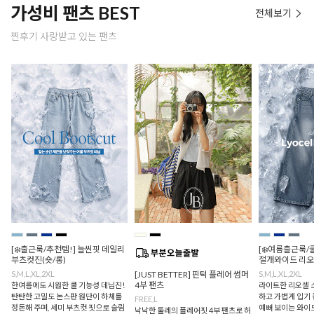
가성비 팬츠 BEST
전체보기
찐후기 사랑받고 있는 팬츠
[❄️출근룩/추천템!] 늘씬핏 데일리
[❄️여름출근룩/
부츠컷진(숏/롱)
절개와이드 리오
S,M,L,XL,2XL
[JUST BETTER] 핀턱 플레어 썸머
S,M,L,XL,2XL
4부 팬츠
한여름에도 시원한 쿨 기능성 데님진!
라이트한 리오셀 
탄탄한 고밀도 논스판 원단이 하체를
하고 가볍게 입기 
FREE,L
정돈해 주며, 세미 부츠컷 핏으로 슬림
예뻐 보이는 와이드
낙낙한 둘레의 플레어핏 4부 팬츠로 허