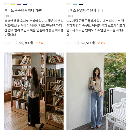
솔리드 촉촉텐셜 이너 기본티
라이스 찰랑텐션 단가라티
FREE
FREE
촉촉한 텐셀 소재로 맨살에 입어도 좋은 기본 티
모찌처럼 쫀득쫀득하게 늘어나는 티셔츠로 편
셔츠에요! 컬러감이 예뻐서 니트, 맨투맨, 가디
안하게 입기 좋구요, 넉넉한 품과 스트라이프 패
건 안에 컬러 포인트 룩을 연출하기 좋은 아이템
턴이라 하나만 입어도 캐주얼한 무드를 더해줘
이랍니다
요
28,000원
22,700원
19%
31,000원
23,900원
23%