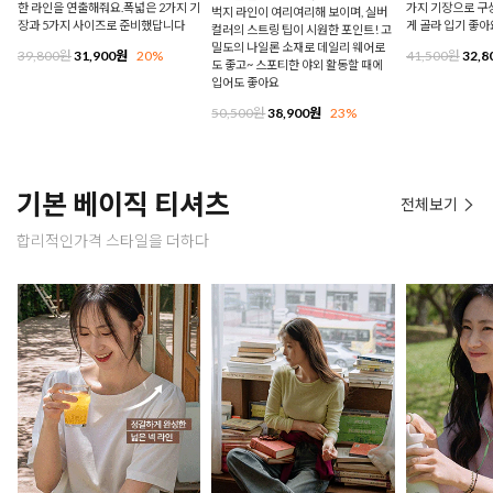
한 라인을 연출해줘요.폭넓은 2가지 기
가지 기장으로 구
벅지 라인이 여리여리해 보이며, 실버
장과 5가지 사이즈로 준비했답니다
게 골라 입기 좋아
컬러의 스트링 팁이 시원한 포인트! 고
밀도의 나일론 소재로 데일리 웨어로
39,800원
31,900원
20%
41,500원
32,8
도 좋고~ 스포티한 야외 활동할 때에
입어도 좋아요
50,500원
38,900원
23%
기본 베이직 티셔츠
전체보기
합리적인가격 스타일을 더하다