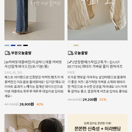
[❄️커버핏여름버전/지금딱!] 여름 커버핏
[💕2만장판매/5차입고특가✨][JUST
사선절개 와이드진(숏/기본/롱)
BETTER] 워터리 가벼운 줄지 썸머셔츠
S,M,L,XL,2XL
FREE
베스트 아이템으로 인증받은 커버핏 팬츠가 여
뜨거운 햇빛을 가려주는 살안타템으로 활용하
름버전인 리오셀로 돌아왔어요! 입기만 해도 다
기 좋은 셔츠! 공기처럼 가벼운 소재와 워터리
이어트 효과가 느껴지는 절개선 와이드진으로
한 색감으로 수수한 감성을 자아내요 나시 위에
이번 여름에도 휘뚜루 마뚜루 데일리로 입어보
툭 걸쳐도 좋고, 깔끔하게 셔츠로 입어도 좋아요
세요~
44,800원
29,200원
35%
47,900원
28,800원
40%