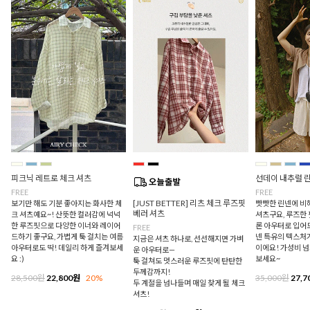
피크닉 레트로 체크 셔츠
선데이 내추럴 
FREE
FREE
[JUST BETTER] 리츠 체크 루즈핏
보기만 해도 기분 좋아지는 화사한 체
빳빳한 린넨에 비
베러 셔츠
크 셔츠예요~! 산뜻한 컬러감에 넉넉
셔츠구요, 루즈한
한 루즈핏으로 다양한 이너와 레이어
론 아우터로 입어
FREE
드하기 좋구요, 가볍게 툭 걸치는 여름
넨 특유의 텍스처
지금은 셔츠 하나로, 선선해지면 가벼
아우터로도 딱! 데일리 하게 즐겨보세
이에요! 가성비 
운 아우터로—
요 :)
보세요~
툭 걸쳐도 멋스러운 루즈핏에 탄탄한
두께감까지!
28,500원
22,800원
20%
35,000원
27,7
두 계절을 넘나들며 매일 찾게 될 체크
셔츠!