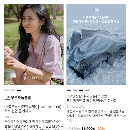
[❄️4만장판매/재오픈] 초경량
프리미엄텐셀 와이드진(숏/기본/롱)
[❄️출근룩/시원한소재!] [JUST BETTER]
S,M,L,XL,2XL
하프 집업 쿨 카라티
가볍고 시원하게 입기 좋은 프리미엄 텐셀데님!
3가지 기장과 5가지 사이즈로 구성된 베스트 아
FREE
이템!
격식은 차려야 하는데 땀 때문에 고민이라면?
쿨 분또 원단으로 시원하게 입고, 밑단 밴딩으로
47,800원
36,900원
23%