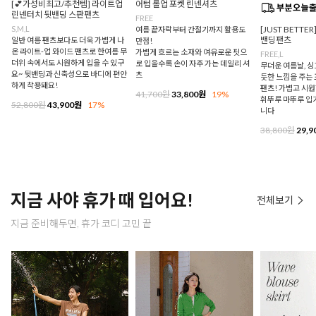
[💕가성비최고/추천템] 라이트업
어텀 롤업 포켓 린넨셔츠
린넨터치 뒷밴딩 스판팬츠
FREE
S,M,L
[JUST BETTE
여름 끝자락부터 간절기까지 활용도
밴딩팬츠
일반 여름 팬츠보다도 더욱 가볍게 나
만점!
온 라이트-업 와이드 팬츠로 한여름 무
가볍게 흐르는 소재와 여유로운 핏으
FREE,L
더위 속에서도 시원하게 입을 수 있구
로 입을수록 손이 자주 가는 데일리 셔
무더운 여름날, 
요~ 뒷밴딩과 신축성으로 바디에 편안
츠
듯한 느낌을 주는
하게 착용돼요!
팬츠! 가볍고 시
41,700원
33,800원
19%
휘뚜루 마뚜루 입
52,800원
43,900원
17%
니다
38,800원
29,9
지금 사야 휴가 때 입어요!
전체보기
지금 준비해두면, 휴가 코디 고민 끝