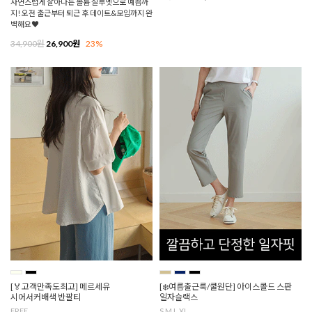
자연스럽게 살아나는 볼륨 실루엣으로 예쁨까
지! 오전 출근부터 퇴근 후 데이트&모임까지 완
벽해요♥
34,900원
26,900원
23%
[🏅고객만족도최고] 메르세유
[❄️여름출근룩/쿨원단] 아이스콜드 스판
시어서커배색 반팔티
일자슬랙스
FREE
S,M,L,XL