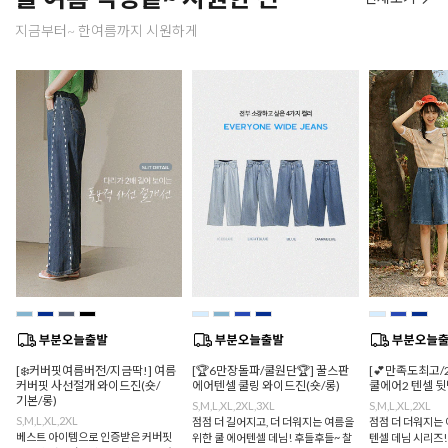
지금부터~ 한여름까지 시원하게
[❄️커버핏여름버전/지금딱!] 여름
[🏆6만장돌파/쿨원단🏆] 꿀스판
[💕만족도최고/
커버핏 사선절개 와이드진(숏/
에어텐셀 쿨링 와이드진(숏/롱)
쿨에어2 텐셀 
기본/롱)
S,M,L,XL,2XL,3XL
S,M,L,XL,2XL
S,M,L,XL,2XL
점점 더 길어지고, 더 더워지는 여름을
점점 더 더워지는 
베스트 아이템으로 인증받은 커버핏
위한 쿨 에어텐셀 데님! 후들후들~ 찰
텐셀 데님 시리즈!