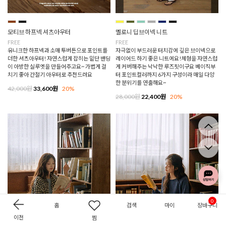
모티브 하프넥 셔츠아우터
멜로니 딥브이넥 니트
FREE
FREE
유니크한 하프넥과 소매 투버튼으로 포인트를
자극없이 부드러운 터치감에 깊은 브이넥으로
더한 셔츠아우터! 자연스럽게 잡히는 밑단 밴딩
레이어드 하기 좋은 니트에요!체형을 자연스럽
이 아방한 실루엣을 만들어주고요~ 가볍게 걸
게 커버해주는 낙낙한 루즈핏이구요 베이직부
치기 좋아 간절기 아우터로 추천드려요
터 포인트컬러까지 6가지 구성이라 매일 다양
한 분위기를 연출해요~
42,000원
33,600원
20%
28,000원
22,400원
20%
0
홈
검색
마이
장바구니
이전
찜