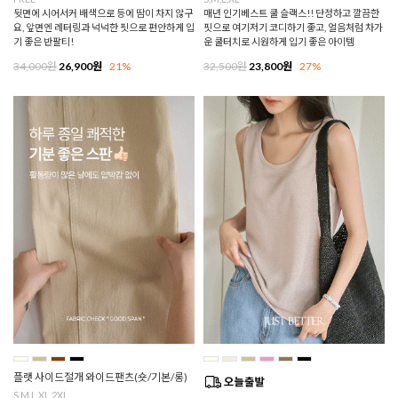
뒷면에 시어서커 배색으로 등에 땀이 차지 않구
매년 인기베스트 쿨 슬랙스!! 단정하고 깔끔한
요, 앞면엔 레터링과 넉넉한 핏으로 편안하게 입
핏으로 여기저기 코디하기 좋고, 얼음처럼 차가
기 좋은 반팔티!
운 쿨터치로 시원하게 입기 좋은 아이템
34,000원
26,900원
21%
32,500원
23,800원
27%
플랫 사이드절개 와이드팬츠(숏/기본/롱)
S,M,L,XL,2XL