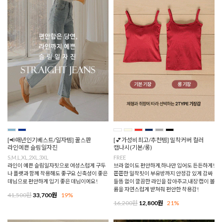
[📢매년인기베스트/일자템] 꿀스판
[💕가성비최고/추천템] 밀착커버 컬러
라인예쁜 슬림일자진
캡나시(기본/롱)
S,M,L,XL,2XL,3XL
FREE
라인이 예쁜 슬림일자핏으로 여성스럽게 구두
브라 없이도 편안하게,하나만 입어도 든든하게!
나 플랫과 함께 착용해도 좋구요 신축성이 좋은
쫀쫀한 밀착핏이 부유방까지 안정감 있게 감싸
데님으로 편안하게 입기 좋은 데님이에요!
들뜸 없이 깔끔한 라인을 잡아주고,내장 캡이 볼
륨을 자연스럽게 받쳐줘 편안한 착용감!
41,500원
33,700원
19%
16,200원
12,800원
21%