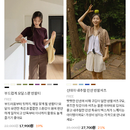
선데이 내추럴 린넨 반팔셔츠
부드럽게 모달스판 반팔티
FREE
FREE
빳빳한 린넨에 비해 구김이 덜한 반팔셔츠구요,
부드러움부터 핏까지, 매일 찾게 될 반팔티!모
루즈한 핏감이라 셔츠는 물론 아우터로 입어도
달의 유연한 촉감과 쫀쫀한 스판감이 몸에 편안
좋고 내추럴한 린넨 특유의 텍스처가 느껴지는
하게 밀착되고 단독부터 이너까지 활용도 높게
아이템이에요! 가성비 넘치는 가격으로 만나보
즐기기 좋아요
세요~
22,000원
17,900원
19%
35,000원
27,700원
21%