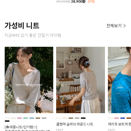
38,500원
28,900원
25%
가성비 니트
전체보기
지금부터 입기 좋은 간절기 아이템
쿨썸머 슬라브 라운드 니트
여리핏 보트넥 
[🧶여름니트/인기템!!]
FREE
FREE