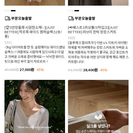
[🏆3만장돌파 시원한소재✨][JUST
[📢베스트1위상품/3차입고][JUST
BETTER] 차르륵 와이드 썸머슬랙스(숏/
BETTER] 러브미 핀턱 캉캉스커트
롱)
FREE
S,M,L
[블루체크 컬러추가!] 이번 s/s 치트키 아이템!
-5kg 다이어트를 한 듯, 슬림해지는 와이드밴딩
하체를 싹 커버해주는 캉캉 스커트에 가벼운 소
슬랙스~! 여름에도 시원하게 입으시라고 더 얇
재로 여름에도 착용하기 좋구요, 은근 포인트가
고 가벼운 소재로 준비햇어요~~ 낙낙한 와이드
되어주는 자수로 어떤 상의와 함께 해도 예쁜 스
핏으로 라인 부각 없이 차르르르-!
커트랍니다!
49,000원
27,000원
45%
51,500원
28,400원
45%