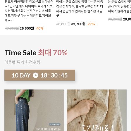
팬츠가 여름버전인 리오셀로 돌아왔어
랑이는 텐셀 소재로 정말 가벼운 착용
는 텐셀 소재로 
요! 입기만 해도 다이어트 효과가 느껴
감을 선사하며, 쫀득한 신축성까지 더
선사하며, 산뜻한 
지는 절개선 와이드진으로 이번 여름
해져 편안하게 입어지는 꿀스판 데님
더욱 시원하게 즐
에도 휘뚜루 마뚜루 데일리로 입어보
♥
39,800원
29,9
세요~
48,800원
35,700원
27%
47,900원
28,800원
40%
Time Sale
최대 70%
아울렛 특가 한정수량
10
DAY
18
:
30
:
40