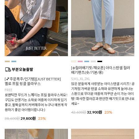
[❄️컬러배기핏/재오픈] 아이스텐셀 컬러
배기팬츠(숏/기본/롱)
[💕주문폭주/인기템][JUST BETTER]
S,M,L,XL,2XL
멜로 프릴 링클 블라우스
많은 분들에게 사랑받는 아이스텐셀 시리즈! 공
기처럼 가벼운 텐셀 소재와 유연하게 늘어나는
FREE
스판으로 무더운 여름에 자꾸만 손이 가는 아이
로맨틱한 무드가 느껴지는 프릴 블라우스에요!
템! 화사한 컬러감과 편안한 배기핏으로 만나보
구김도 안생기는 소재로 여름에 이지하게 입기
세요~
좋고, 팔뚝살까지 커버해주어 누구나 예쁘게 착
용하기 좋은 아이템이랍니다:)
42,600원
32,900원
23%
38,600원
29,800원
23%