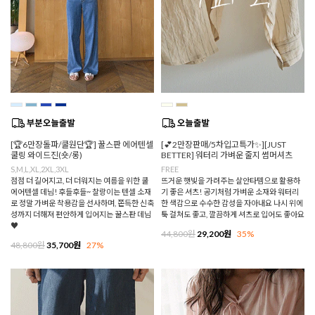
[🏆6만장돌파/쿨원단🏆] 꿀스판 에어텐셀
[💕2만장판매/5차입고특가✨][JUST
쿨링 와이드진(숏/롱)
BETTER] 워터리 가벼운 줄지 썸머셔츠
S,M,L,XL,2XL,3XL
FREE
점점 더 길어지고, 더 더워지는 여름을 위한 쿨
뜨거운 햇빛을 가려주는 살안타템으로 활용하
에어텐셀 데님! 후들후들~ 찰랑이는 텐셀 소재
기 좋은 셔츠! 공기처럼 가벼운 소재와 워터리
로 정말 가벼운 착용감을 선사하며, 쫀득한 신축
한 색감으로 수수한 감성을 자아내요 나시 위에
성까지 더해져 편안하게 입어지는 꿀스판 데님
툭 걸쳐도 좋고, 깔끔하게 셔츠로 입어도 좋아요
♥
44,800원
29,200원
35%
48,800원
35,700원
27%