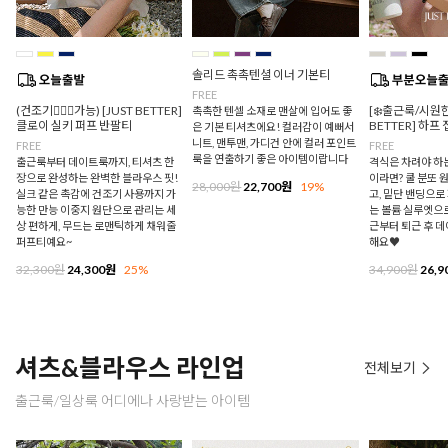
솔리드 촉촉텐셜 이너 기본티
FREE
(건조기🙆🏻‍♀️가능) [JUST BETTER]
[❄️출근룩/시원한
촉촉한 텐셀 소재로 맨살에 입어도 좋
클로이 실키 퍼프 반팔티
BETTER] 하프
은 기본 티셔츠에요! 컬러감이 예뻐서
니트, 맨투맨, 가디건 안에 컬러 포인트
FREE
FREE
룩을 연출하기 좋은 아이템이랍니다
출근룩부터 데이트룩까지, 티셔츠 한
격식은 차려야 하
장으로 완성하는 완벽한 블라우스 핏!
이라면? 쿨 분또 
28,000원
22,700원
19%
실크 같은 촉감에 건조기 사용까지 가
고, 밑단 밴딩으
능한 만능 이중지 원단으로 관리는 세
는 볼륨 실루엣으로
상 편하게, 무드는 로맨틱하게 채워줄
근부터 퇴근 후 
퍼프티예요~
해요♥
32,300원
24,300원
25%
34,900원
26,9
셔츠&블라우스 라인업
전체보기
출근룩/일상룩 어디에나 사랑받는 아이템