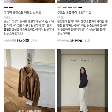
에이미 짱짱스판 뒤트임 스커트
무드온 오픈카라 니트가디건
FREE,L
FREE
뱃살이 아무리 많아도 유연하게 늘어나는 넉넉
단정한데 분위기까지 챙긴 오픈카라 가디건!잔
한 허리 사이즈로 누구나 편안하게 입기 좋고,
잔한 골지 짜임이 바디라인을 슬림하게 잡아주
쫀쫀한 텐션감의 소재로 비침이 적어 편안하게
고 은은하게 열린 넥라인이 여성스러운 분위기
입는 스커트에요!
를 살려줘요
46,500원
38,600원
17%
37,600원
29,800원
21%