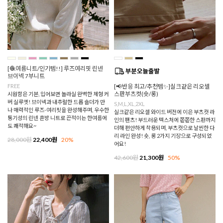
[🧶여름니트/인기템!!] 루즈여리핏 린넨
브이넥 7부니트
FREE
[📢반응 최고/추천템✨]실크같은 리오셀
스판부츠컷(숏/롱)
시원함은 기본, 입어보면 놀라실 완벽한 체형 커
버 실루엣! 브이넥과 내추럴한 드롭 숄더가 만
S,M,L,XL,2XL
나 매력적인 루즈-여리핏을 완성해주며, 우수한
실크같은 리오셀 와이드 버전에 이은 부츠컷 라
통기성의 린넨 혼방 니트로 끈적이는 한여름에
인의 팬츠! 부드러운 텍스처에 쫀쫀한 스판까지
도 쾌적해요~
더해 편안하게 착용되며, 부츠컷으로 날씬한 다
리 라인 완성! 숏, 롱 2가지 기장으로 구성되었
28,000원
22,400원
20%
어요!
42,600원
21,300원
50%