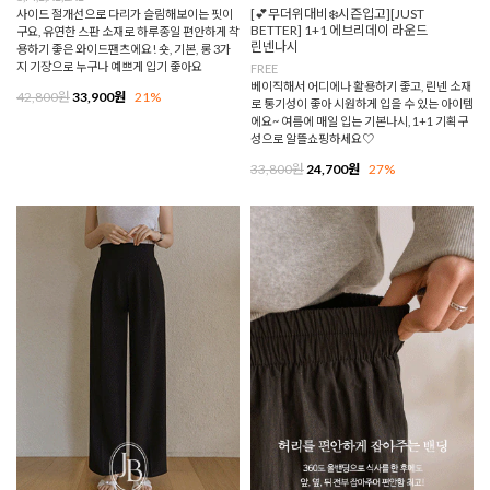
[💕무더위대비❄️시즌입고][JUST
사이드 절개선으로 다리가 슬림해보이는 핏이
BETTER] 1+1 에브리데이 라운드
구요, 유연한 스판 소재로 하루종일 편안하게 착
린넨나시
용하기 좋은 와이드팬츠에요! 숏, 기본, 롱 3가
지 기장으로 누구나 예쁘게 입기 좋아요
FREE
베이직해서 어디에나 활용하기 좋고, 린넨 소재
42,800원
33,900원
21%
로 통기성이 좋아 시원하게 입을 수 있는 아이템
에요~ 여름에 매일 입는 기본나시, 1+1 기획구
성으로 알뜰쇼핑하세요♡
33,800원
24,700원
27%