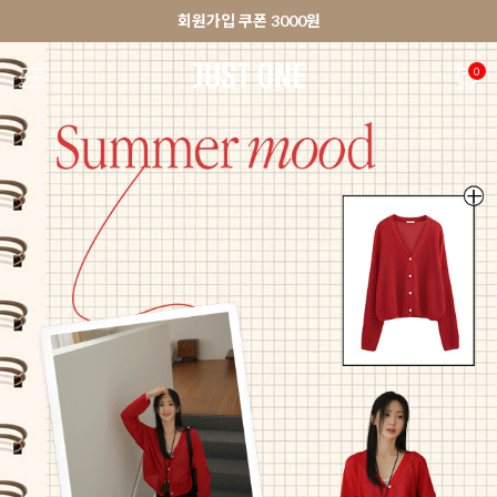
🚀오늘출발상품 당일발송 배송중
앱 다운로드 10% 할인쿠폰
앱 다운로드 10% 할인쿠폰
회원가입 쿠폰 3000원
0
NEW 7%
BEST
🚀오늘출발
MADE . J
상의
팬츠
아