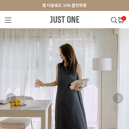
앱 다운로드 10% 할인쿠폰
앱 다운로드 10% 할인쿠폰
회원가입 쿠폰 3000원
회원가입 쿠폰 3000원
0
NEW 7%
BEST
오늘출발
MADE . J
상의
팬츠
아우