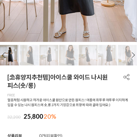
[⛱️휴양지추천템]아이스쿨 와이드 나시원
피스(숏/롱)
FREE
얼음처럼 시원하고 차가운 아이스쿨 원단으로 만든 원피스! 여름에 휘뚜루 마뚜루 이지하게
입을 수 있는 나시 원피스에 숏,롱 2가지 기장감으로 취향에 따라 골라 입어요:)
25,800
20%
32,200
상품리뷰
0