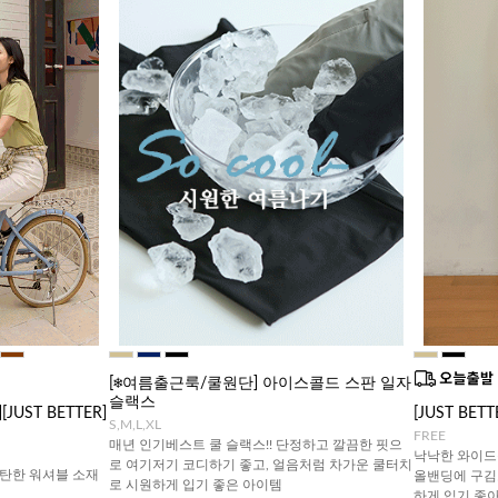
[❄️여름출근룩/쿨원단] 아이스콜드 스판 일자
슬랙스
UST BETTER]
[JUST BE
S,M,L,XL
FREE
매년 인기베스트 쿨 슬랙스!! 단정하고 깔끔한 핏으
낙낙한 와이드
로 여기저기 코디하기 좋고, 얼음처럼 차가운 쿨터치
탄한 워셔블 소재
올밴딩에 구김
로 시원하게 입기 좋은 아이템
하게 입기 좋