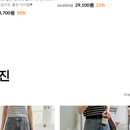
 입어도 좋은 아이템♥
29,100원
21%
36,800원
8,700원
50%
 진
더