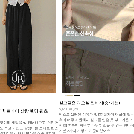
실크같은 리오셀 반바지(숏/기본)
S,M,L,XL,2XL
TTER] 르네어 살랑 밴딩 팬츠
베스트 셀러엔 이유가 있죠? 입자마자 살에 닿는
촉이 너무 시원해서 실크를 입은 듯 부드러운 
핏이라 체형을 싹 커버해주고, 편안한
팬츠! 여름에 휘뚜루 마뚜루 입을 수 있는 반바지!
도 적고 가볍고 살랑이는 소재로 편안
기본 2가지 기장으로 준비했어요
아요! 같은 소재의 블라우스 준비되어