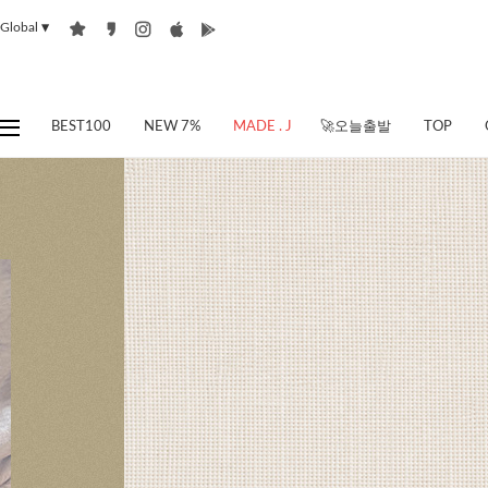
Global
▼
BEST100
NEW 7%
MADE . J
🚀오늘출발
TOP