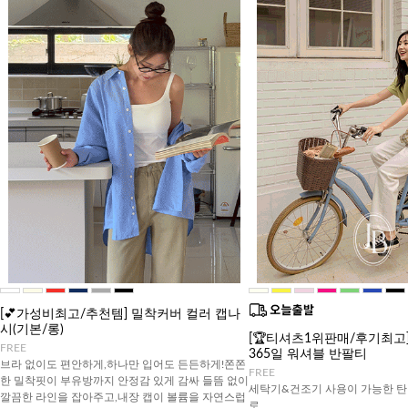
[💕가성비최고/추천템] 밀착커버 컬러 캡나
시(기본/롱)
[🏆티셔츠1위판매/후기최고][J
FREE
365일 워셔블 반팔티
브라 없이도 편안하게,하나만 입어도 든든하게!쫀쫀
FREE
한 밀착핏이 부유방까지 안정감 있게 감싸 들뜸 없이
세탁기&건조기 사용이 가능한 탄
깔끔한 라인을 잡아주고,내장 캡이 볼륨을 자연스럽
로