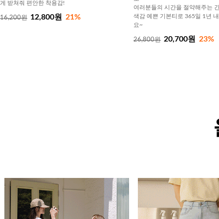
게 받쳐줘 편안한 착용감!
여러분들의 시간을 절약해주는 간
12,800원
21%
색감 예쁜 기본티로 365일 1년 
16,200원
요~
20,700원
23%
26,800원