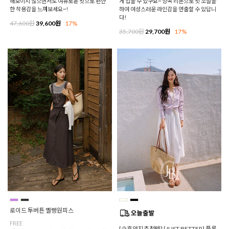
해보이지 않으면서도 여유로운 핏으로 편안
게 입을 수 있구요~ 양쪽 리본으로 핏 조절을
한 착용감을 느껴보세요~!
하여 여성스러운 라인감을 연출할 수 있답니
다!
47,600원
39,600원
17%
35,700원
29,700원
17%
로이드 투버튼 멜빵원피스
FREE
[⛱️휴양지추천템] [JUST BETTER] 플롯