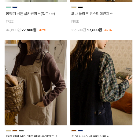
봄향기 버튼 실키원피스(벨트set)
코나 플리츠 뷔스티에원피스
FREE
FREE
46,800원
27,800원
42%
29,800원
17,800원
42%
캐주얼한 본딩기모 라벨 골덴원피스
킨더스 브이넥 골덴원피스