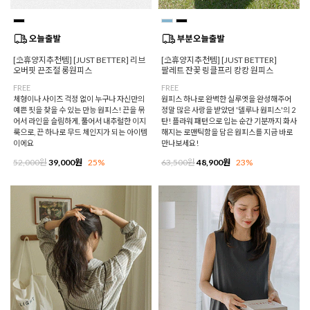
[⛱️휴양지추천템] [JUST BETTER] 리브
[⛱️휴양지추천템] [JUST BETTER]
오버핏 끈조절 롱원피스
팔레트 잔꽃 링클프리 캉캉 원피스
FREE
FREE
체형이나 사이즈 걱정 없이 누구나 자신만의
원피스 하나로 완벽한 실루엣을 완성해주어
예쁜 핏을 찾을 수 있는 만능 원피스! 끈을 묶
정말 많은 사랑을 받았던 '델루나 원피스'의 2
어서 라인을 슬림하게, 풀어서 내추럴한 이지
탄! 플라워 패턴으로 입는 순간 기분까지 화사
룩으로, 끈 하나로 무드 체인지가 되는 아이템
해지는 로맨틱함을 담은 원피스를 지금 바로
이에요
만나보세요!
52,000원
39,000원
25%
63,500원
48,900원
23%