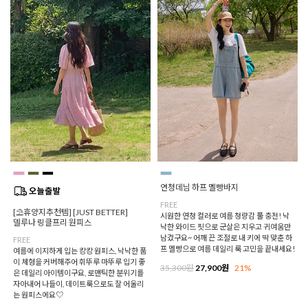
연청데님 하프 멜빵바지
FREE
[⛱️휴양지추천템] [JUST BETTER]
시원한 연청 컬러로 여름 청량감 풀 충전! 낙
델루나 링클프리 원피스
낙한 와이드 핏으로 군살은 지우고 귀여움만
남겼구요~ 어깨 끈 조절로 내 키에 딱 맞춘 하
FREE
프 멜빵으로 여름 데일리 룩 고민을 끝내세요!
여름에 이지하게 입는 캉캉 원피스, 낙낙한 품
이 체형을 커버해주어 휘뚜루 마뚜루 입기 좋
35,300원
27,900원
21%
은 데일리 아이템이구요, 로맨틱한 분위기를
자아내어 나들이, 데이트룩으로도 잘 어울리
는 원피스에요♡