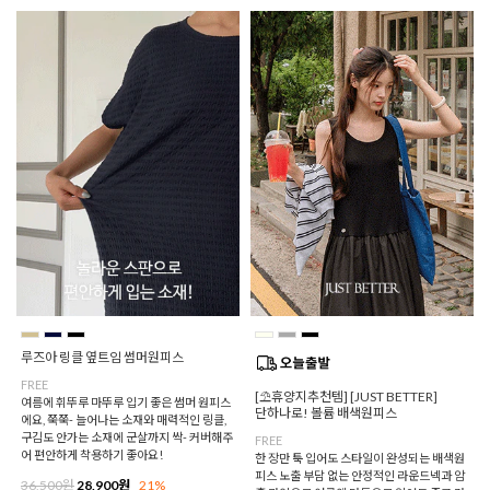
루즈아 링클 옆트임 썸머원피스
FREE
[⛱️휴양지추천템] [JUST BETTER]
여름에 휘뚜루 마뚜루 입기 좋은 썸머 원피스
단하나로! 볼륨 배색원피스
에요, 쭉쭉- 늘어나는 소재와 매력적인 링클,
구김도 안가는 소재에 군살까지 싹- 커버해주
FREE
어 편안하게 착용하기 좋아요!
한 장만 툭 입어도 스타일이 완성되는 배색원
피스 노출 부담 없는 안정적인 라운드넥과 암
36,500원
28,900원
21%