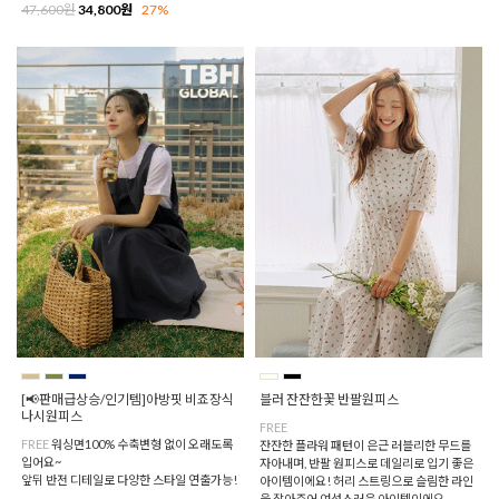
47,600원
34,800원
27%
[📢판매급상승/인기템]아방핏 비죠장식
블러 잔잔한꽃 반팔원피스
나시원피스
FREE
FREE
워싱면100% 수축변형 없이 오래도록
잔잔한 플라워 패턴이 은근 러블리한 무드를
입어요~
자아내며, 반팔 원피스로 데일리로 입기 좋은
앞뒤 반전 디테일로 다양한 스타일 연출가능!
아이템이에요! 허리 스트링으로 슬림한 라인
을 잡아주어 여성스러운 아이템이에요