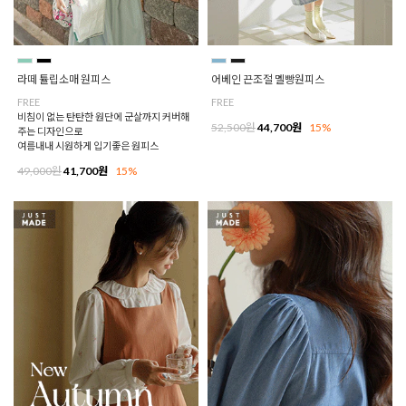
라떼 튤립소매 원피스
어베인 끈조절 멜빵원피스
FREE
FREE
비침이 없는 탄탄한 원단에 군살까지 커버해
52,500원
44,700원
15%
주는 디자인으로
여름내내 시원하게 입기좋은 원피스
49,000원
41,700원
15%