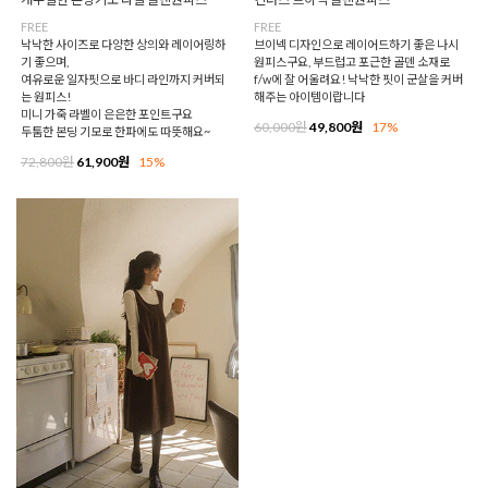
FREE
FREE
낙낙한 사이즈로 다양한 상의와 레이어링하
브이넥 디자인으로 레이어드하기 좋은 나시
기 좋으며,
원피스구요, 부드럽고 포근한 골덴 소재로
여유로운 일자핏으로 바디 라인까지 커버되
f/w에 잘 어울려요! 낙낙한 핏이 군살을 커버
는 원피스!
해주는 아이템이랍니다
미니 가죽 라벨이 은은한 포인트구요
60,000원
49,800원
17%
두툼한 본딩 기모로 한파에도 따뜻해요~
72,800원
61,900원
15%