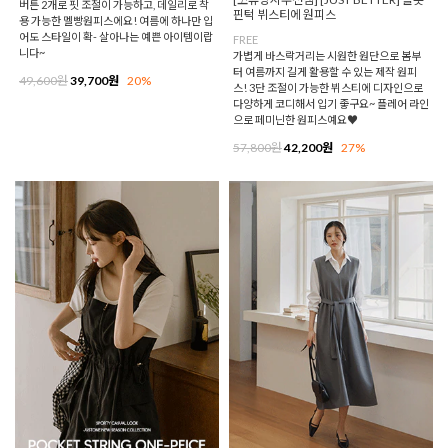
버튼 2개로 핏 조절이 가능하고, 데일리로 착
핀턱 뷔스티에 원피스
용 가능한 멜빵원피스에요! 여름에 하나만 입
어도 스타일이 확- 살아나는 예쁜 아이템이랍
FREE
니다~
가볍게 바스락거리는 시원한 원단으로 봄부
터 여름까지 길게 활용할 수 있는 제작 원피
49,600원
39,700원
20%
스! 3단 조절이 가능한 뷔스티에 디자인으로
다양하게 코디해서 입기 좋구요~ 플레어 라인
으로 페미닌한 원피스예요♥
57,800원
42,200원
27%