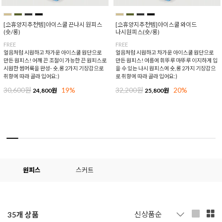
[⛱️휴양지추천템]아이스쿨 끈나시 원피스
[⛱️휴양지추천템]아이스쿨 와이드
(숏/롱)
나시원피스(숏/롱)
FREE
FREE
얼음처럼 시원하고 차가운 아이스쿨 원단으로
얼음처럼 시원하고 차가운 아이스쿨 원단으로
만든 원피스! 어깨 끈 조절이 가능한 끈 원피스로
만든 원피스! 여름에 휘뚜루 마뚜루 이지하게 입
시원한 썸머룩을 완성- 숏,롱 2가지 기장감으로
을 수 있는 나시 원피스에 숏,롱 2가지 기장감으
취향에 따라 골라 입어요:)
로 취향에 따라 골라 입어요:)
30,600원
19%
32,200원
20%
24,800원
25,800원
원피스
스커트
35
개 상품