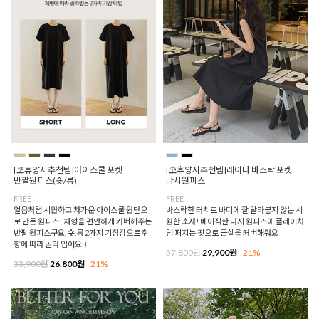
[⛱️휴양지추천템]아이스쿨 포켓
[⛱️휴양지추천템]레이나 바스락 포켓
반팔원피스(숏/롱)
나시원피스
FREE
FREE
얼음처럼 시원하고 차가운 아이스쿨 원단으
바스락한 터치로 바디에 잘 달라붙지 않는 시
로 만든 원피스! 체형을 편안하게 커버해주는
원한 소재! 베이직한 나시 원피스에 플레어처
반팔 원피스구요, 숏,롱 2가지 기장감으로 취
럼 퍼지는 핏으로 군살을 커버해줘요
향에 따라 골라 입어요:)
37,800원
29,900원
21%
33,900원
26,800원
21%