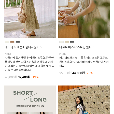
레아니 어깨끈조절 나시원피스
타르트 바스락 스트링 원피스
FREE
FREE
시원하게 입기 좋은 썸머 원피스구요, 잔잔한
레이어드해서 입기 좋은 허리 스트링 포인트
플라워 패턴이 사랑스러움을 더해주고 어깨
원피스예요~ 가볍게 바스러지는 원단이 시원
끈 조절이 가능한 디테일로 내 체형에 맞게 입
해요
기 좋은 아이템이랍니다
55,000원
44,000원
20%
40,000원
32,400원
19%