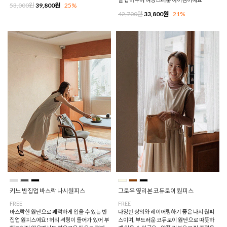
53,000원
39,800원
25%
42,700원
33,800원
21%
키노 반집업 바스락 나시원피스
그로우 옆리본 코듀로이 원피스
FREE
FREE
바스락한 원단으로 쾌적하게 입을 수 있는 반
다양한 상의와 레이어링하기 좋은 나시 원피
집업 원피스에요! 허리 셔링이 들어가 있어 부
스이며, 부드러운 코듀로이 원단으로 따뜻하