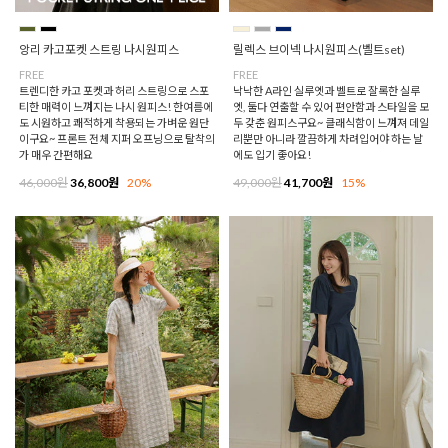
앙리 카고포켓 스트링 나시원피스
릴렉스 브이넥 나시원피스(벨트set)
FREE
FREE
트렌디한 카고 포켓과 허리 스트링으로 스포
낙낙한 A라인 실루엣과 벨트로 잘록한 실루
티한 매력이 느껴지는 나시 원피스! 한여름에
엣, 둘다 연출할 수 있어 편안함과 스타일을 모
도 시원하고 쾌적하게 착용되는 가벼운 원단
두 갖춘 원피스구요~ 클래식함이 느껴져 데일
이구요~ 프론트 전체 지퍼 오프닝으로 탈착의
리뿐만 아니라 깔끔하게 차려입어야 하는 날
가 매우 간편해요
에도 입기 좋아요!
46,000원
36,800원
20%
49,000원
41,700원
15%