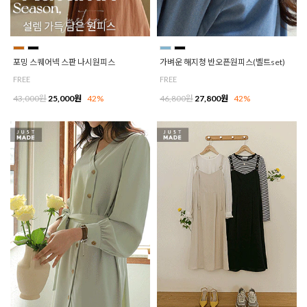
포밍 스퀘어넥 스판 나시원피스
가벼운 해지청 반오픈원피스(벨트set)
FREE
FREE
43,000원
25,000원
42%
46,800원
27,800원
42%