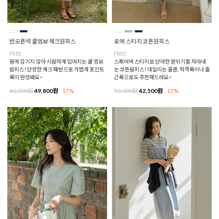
반오픈넥 쿨엠보 체크원피스
로에 스티치 코튼원피스
FREE
FREE
몸에 감기지 않아 시원하게 입어지는 쿨 엠보
스퀘어넥 스티치로 단아한 분위기를 자아내
원피스! 단정한 체크 패턴으로 가볍게 포인트
는 코튼원피스! 데일리는 물론, 하객룩이나 출
룩이 완성돼요~
근룩으로도 추천해드려요~
60,000원
49,800원
17%
50,000원
42,500원
15%