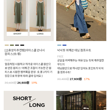
[⛱️휴양지추천템]아이스쿨 끈나시
넉넉핏 어깨끈 데님 점프수트
원피스(숏/롱)
FREE
FREE
군살을 커버해주는 여유 있는 핏에 캐주얼한
얼음처럼 시원하고 차가운 아이스쿨 원단으
무드의
로 만든 원피스! 어깨 끈 조절이 가능한 끈 원
데님원단으로 하나만 입어도 포인트가 되어
피스로 시원한 썸머룩을 완성- 숏,롱 2가지 기
줄 점프수트!
장감으로 취향에 따라 골라 입어요:)
33,400원
27,800원
17%
30,600원
24,800원
19%