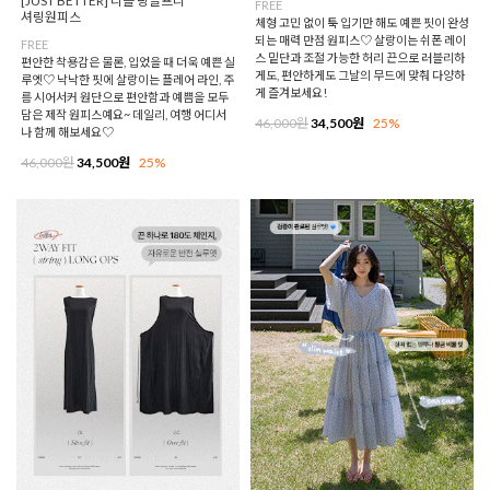
[JUST BETTER] 리플 링클프리
FREE
셔링원피스
체형 고민 없이 툭 입기만 해도 예쁜 핏이 완성
되는 매력 만점 원피스♡ 살랑이는 쉬폰 레이
FREE
스 밑단과 조절 가능한 허리 끈으로 러블리하
편안한 착용감은 물론, 입었을 때 더욱 예쁜 실
게도, 편안하게도 그날의 무드에 맞춰 다양하
루엣♡ 낙낙한 핏에 살랑이는 플레어 라인, 주
게 즐겨보세요!
름 시어서커 원단으로 편안함과 예쁨을 모두
담은 제작 원피스예요~ 데일리, 여행 어디서
46,000원
34,500원
25%
나 함께 해보세요♡
46,000원
34,500원
25%