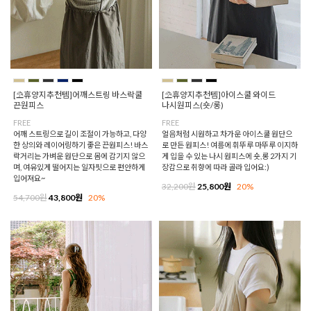
[⛱️휴양지추천템]어깨스트링 바스락쿨
[⛱️휴양지추천템]아이스쿨 와이드
끈원피스
나시원피스(숏/롱)
FREE
FREE
어깨 스트링으로 길이 조절이 가능하고, 다양
얼음처럼 시원하고 차가운 아이스쿨 원단으
한 상의와 레이어링하기 좋은 끈원피스! 바스
로 만든 원피스! 여름에 휘뚜루 마뚜루 이지하
락거리는 가벼운 원단으로 몸에 감기지 않으
게 입을 수 있는 나시 원피스에 숏,롱 2가지 기
며, 여유있게 떨어지는 일자핏으로 편안하게
장감으로 취향에 따라 골라 입어요:)
입어져요~
32,200원
25,800원
20%
54,700원
43,800원
20%