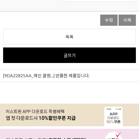
수정
삭제
목록
글쓰기
[9DA22825AA_제인 쿨썸...]
반품한 제품입니다.