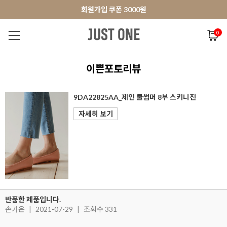
앱 다운로드 10% 할인쿠폰
앱 다운로드 10% 할인쿠폰
회원가입 쿠폰 3000원
회원가입 쿠폰 3000원
0
NEW 7%
BEST
오늘출발
MADE . J
상의
팬츠
아우
이쁜포토리뷰
9DA22825AA_제인 쿨썸머 8부 스키니진
자세히 보기
반품한 제품입니다.
손가은
|
2021-07-29
|
조회수 331