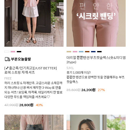
더리얼 쫀쫀텐션 부츠컷슬랙스(숏&미디엄
2type)
[💕출근룩/인기최고][JUST BETTER]
S,M,L
로에 스트링 자개 셔츠
후기 1,000개 이상!
쫀쫀한 텐션으로 완벽한 핏을 연출해주는 부츠
FREE
컷슬랙스
허리 스트링 & 자개단추, 고급스러운 소재감까
지 하나하나 신경 써서 제작한 3-Way로 연출
35,800원
26,200원
27%
되는 셔츠! 모임룩, 하객룩, 데일리까지 한 벌로
다양한 무드를 책임져줄 셔츠에요♡
47,900원
28,800원
40%