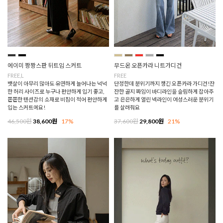
에이미 짱짱스판 뒤트임 스커트
무드온 오픈카라 니트가디건
FREE,L
FREE
뱃살이 아무리 많아도 유연하게 늘어나는 넉넉
단정한데 분위기까지 챙긴 오픈카라 가디건!잔
한 허리 사이즈로 누구나 편안하게 입기 좋고,
잔한 골지 짜임이 바디라인을 슬림하게 잡아주
쫀쫀한 텐션감의 소재로 비침이 적어 편안하게
고 은은하게 열린 넥라인이 여성스러운 분위기
입는 스커트에요!
를 살려줘요
46,500원
38,600원
17%
37,600원
29,800원
21%