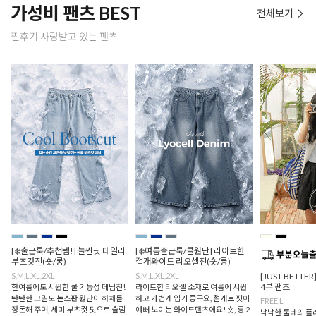
가성비 팬츠 BEST
전체보기
찐후기 사랑받고 있는 팬츠
[❄️출근룩/추천템!] 늘씬핏 데일리
[❄️여름출근룩/쿨원단] 라이트한
부츠컷진(숏/롱)
절개와이드 리오셀진(숏/롱)
S,M,L,XL,2XL
S,M,L,XL,2XL
[JUST BETTE
4부 팬츠
한여름에도 시원한 쿨 기능성 데님진!
라이트한 리오셀 소재로 여름에 시원
탄탄한 고밀도 논스판 원단이 하체를
하고 가볍게 입기 좋구요, 절개로 핏이
FREE,L
정돈해 주며, 세미 부츠컷 핏으로 슬림
예뻐 보이는 와이드팬츠에요! 숏, 롱 2
낙낙한 둘레의 플레