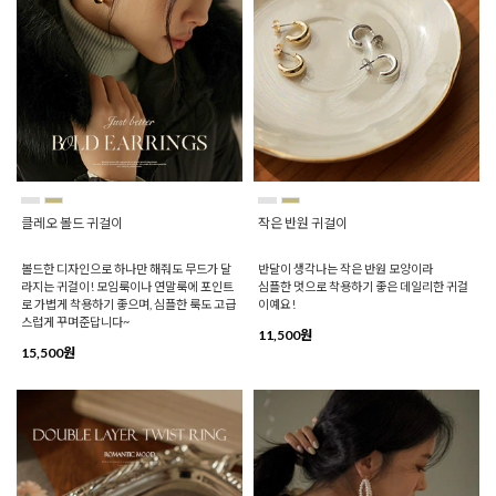
클레오 볼드 귀걸이
작은 반원 귀걸이
볼드한 디자인으로 하나만 해줘도 무드가 달
반달이 생각나는 작은 반원 모양이라
라지는 귀걸이! 모임룩이나 연말룩에 포인트
심플한 멋으로 착용하기 좋은 데일리한 귀걸
로 가볍게 착용하기 좋으며, 심플한 룩도 고급
이예요!
스럽게 꾸며준답니다~
11,500원
15,500원