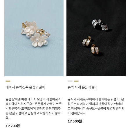
데이지 큐빅진주 은침귀걸이
큐빅 자개 은침귀걸이
봄을 담아낸 예쁜 데이지 모양의 귀걸이로 러
큐빅과 자개로 우아하게 반짝이는 귀걸이! 은
블리함이 느껴지구요~ 은은하게 반짝이는 큐
침으로 되어있어 알러지 반응이 적어 안심하
빅과 진주가 포인트이며, 알러지를 방지해주
고 착용하시기 좋구요~ 귓볼에 가볍게 밀착되
는 은침 귀걸이로 안심하고 착용하시기 좋아
어 편하답니다
요!
17,500원
19,200원