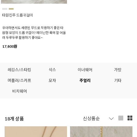
타원진주 드롭귀걸이
우아하면서도 세련된 무드로 착용하기 좋은 타
원형 모양의 드롭 귀걸이! 페미닌한 룩에 잘 어울
려 두루두루 활용하기 좋아요~
17,800원
레깅스/스타킹
삭스
이너웨어
가방
머플러/스카프
모자
주얼리
기타
비치웨어
18
개 상품