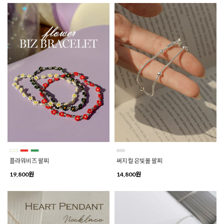
플라워비즈 팔찌
써지컬 은빛볼 팔찌
19,800원
14,800원