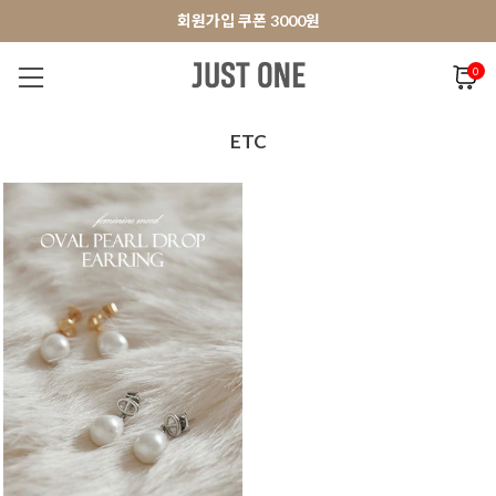
앱 다운로드 10% 할인쿠폰
앱 다운로드 10% 할인쿠폰
회원가입 쿠폰 3000원
0
NEW 7%
BEST
오늘출발
MADE . J
상의
팬츠
아우
ETC