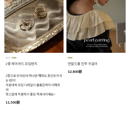
2중 레이어드 꼬임반지
언발드롭 진주 귀걸이
12,800원
2중으로 되어있어 하나만 껴줘도 포인트가 되
는 반지!
가운데에 꼬임 디테일이 볼륨감까지 더해주
어
멋스럽게 착용하기 좋은 액세서리예요~
11,500원