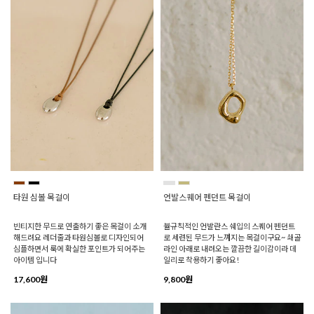
타원 심볼 목걸이
언발스퀘어 펜던트 목걸이
빈티지한 무드로 연출하기 좋은 목걸이 소개
뷸규칙적인 언발란스 쉐입의 스퀘어 펜던트
해드려요 레더줄과 타원심볼로 디자인되어
로 세련된 무드가 느껴지는 목걸이구요~ 쇄골
심플하면서 룩에 확실한 포인트가 되어주는
라인 아래로 내려오는 깔끔한 길이감이라 데
아이템 입니다
일리로 착용하기 좋아요!
17,600원
9,800원