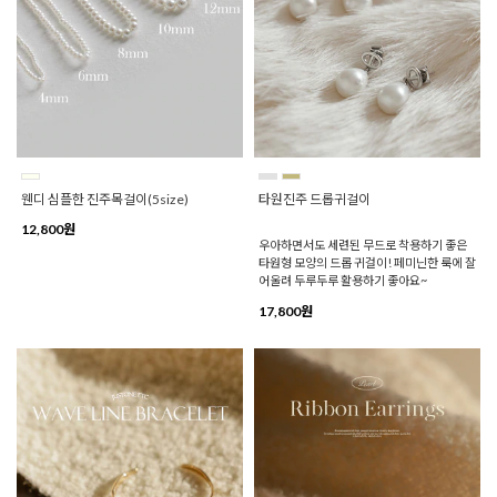
웬디 심플한 진주목걸이(5size)
타원진주 드롭귀걸이
12,800원
우아하면서도 세련된 무드로 착용하기 좋은
타원형 모양의 드롭 귀걸이! 페미닌한 룩에 잘
어울려 두루두루 활용하기 좋아요~
17,800원