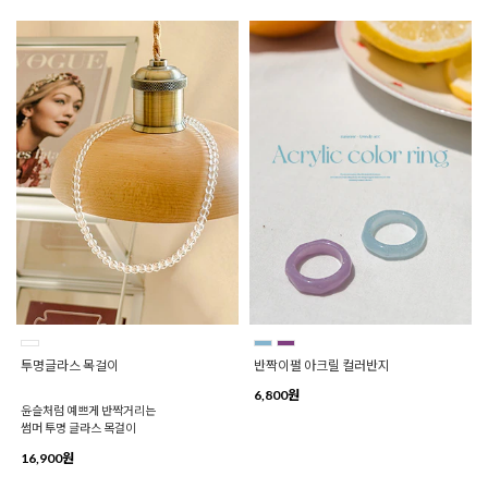
투명글라스 목걸이
반짝이펄 아크릴 컬러반지
6,800원
윤슬처럼 예쁘게 반짝거리는
썸머 투명 글라스 목걸이
16,900원