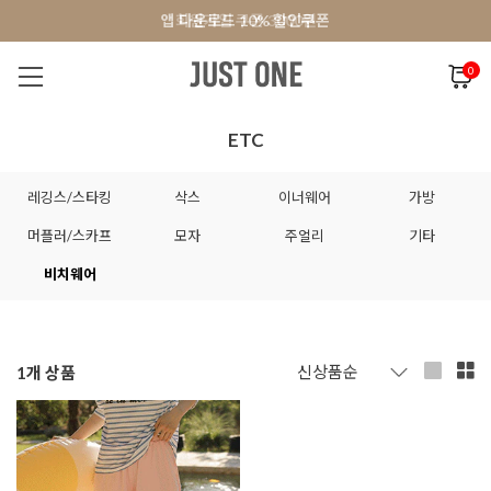
앱 다운로드 10% 할인쿠폰
앱 다운로드 10% 할인쿠폰
회원가입 쿠폰 3000원
0
NEW 7%
BEST
오늘출발
MADE . J
상의
팬츠
아우
ETC
레깅스/스타킹
삭스
이너웨어
가방
머플러/스카프
모자
주얼리
기타
비치웨어
1
개 상품