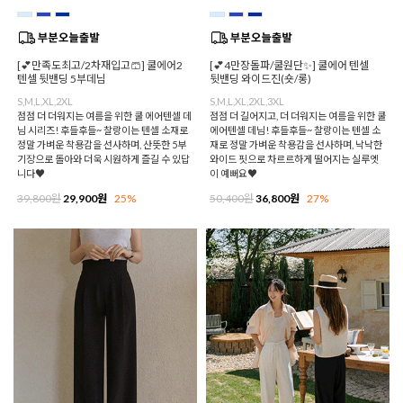
[💕만족도최고/2차재입고🩳] 쿨에어2
[💕4만장돌파/쿨원단✨] 쿨에어 텐셀
텐셀 뒷밴딩 5부데님
뒷밴딩 와이드진(숏/롱)
S,M,L,XL,2XL
S,M,L,XL,2XL,3XL
점점 더 더워지는 여름을 위한 쿨 에어텐셀 데
점점 더 길어지고, 더 더워지는 여름을 위한 쿨
님 시리즈! 후들후들~ 찰랑이는 텐셀 소재로
에어텐셀 데님! 후들후들~ 찰랑이는 텐셀 소
정말 가벼운 착용감을 선사하며, 산뜻한 5부
재로 정말 가벼운 착용감을 선사하며, 낙낙한
기장으로 돌아와 더욱 시원하게 즐길 수 있답
와이드 핏으로 차르르하게 떨어지는 실루엣
니다♥
이 예뻐요♥
39,800원
29,900원
25%
50,400원
36,800원
27%