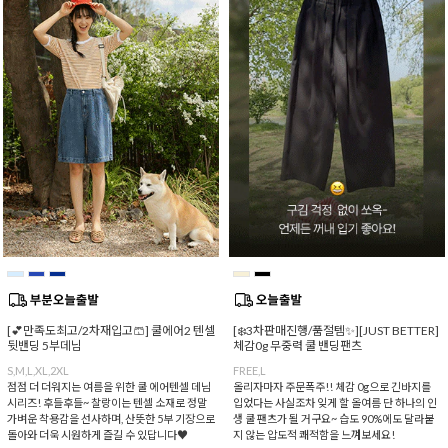
[💕만족도최고/2차재입고🩳] 쿨에어2 텐셀
[❄️3차판매진행/품절템✨][JUST BETTER]
뒷밴딩 5부데님
체감0g 무중력 쿨 밴딩팬츠
S,M,L,XL,2XL
FREE,L
점점 더 더워지는 여름을 위한 쿨 에어텐셀 데님
올리자마자 주문폭주!! 체감 0g으로 긴바지를
시리즈! 후들후들~ 찰랑이는 텐셀 소재로 정말
입었다는 사실조차 잊게 할 올여름 단 하나의 인
가벼운 착용감을 선사하며, 산뜻한 5부 기장으로
생 쿨 팬츠가 될 거구요~ 습도 90%에도 달라붙
돌아와 더욱 시원하게 즐길 수 있답니다♥
지 않는 압도적 쾌적함을 느껴보세요!