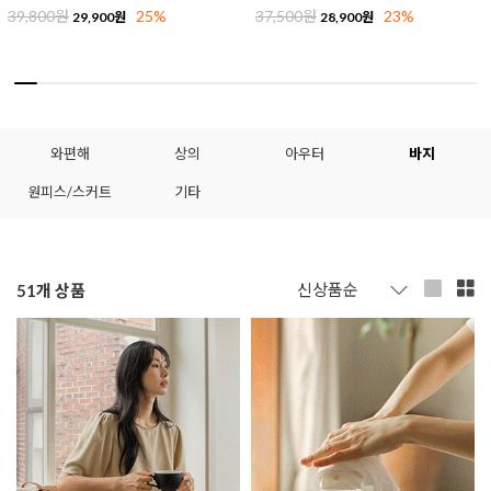
39,800원
25%
37,500원
23%
29,900원
28,900원
와편해
상의
아우터
바지
원피스/스커트
기타
51
개 상품