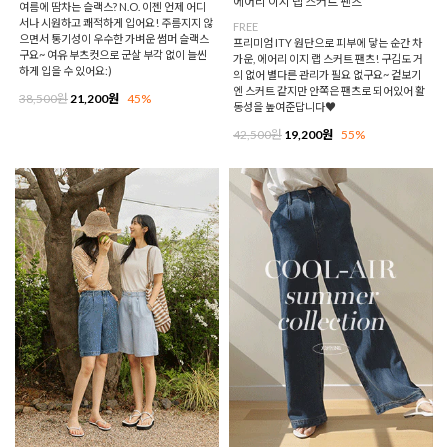
에어리 이지 랩 스커트 팬츠
여름에 땀차는 슬랙스? N.O. 이젠 언제 어디
서나 시원하고 쾌적하게 입어요! 주름지지 않
FREE
으면서 통기성이 우수한 가벼운 썸머 슬랙스
프리미엄 ITY 원단으로 피부에 닿는 순간 차
구요~ 여유 부츠컷으로 군살 부각 없이 늘씬
가운, 에어리 이지 랩 스커트 팬츠! 구김도 거
하게 입을 수 있어요:)
의 없어 별다른 관리가 필요 없구요~ 겉보기
엔 스커트 같지만 안쪽은 팬츠로 되어있어 활
38,500원
21,200원
45%
동성을 높여준답니다♥
42,500원
19,200원
55%