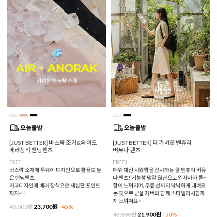
[JUST BETTER] 바스락 조거&와이드
[JUST BETTER] 더 가벼운 벤츄리
베러장식 밴딩팬츠
버뮤다 팬츠
FREE,L
FREE,L
바스락 소재에 투웨이 디자인으로 활용도 높
더위 대신 시원함을 선사하는 쿨 벤츄리 버뮤
은 밴딩팬츠.
다 팬츠! 기능성 냉감 원단으로 입자마자 쿨~
카고디자인에 베러 장식으로 세심한 포인트
함이 느껴지며, 무릎 선까지 낙낙하게 내려오
까지~!!
는 핏으로 군살 커버와 함께 스타일리시함까
지 느껴져요~
43,000원
23,700원
45%
43,800원
21,900원
50%