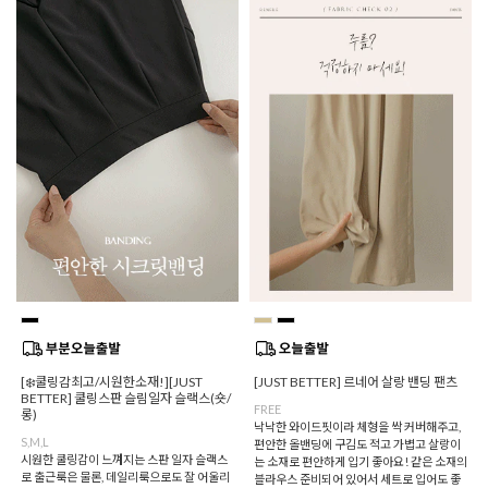
[❄️쿨링감최고/시원한소재!][JUST
[JUST BETTER] 르네어 살랑 밴딩 팬츠
BETTER] 쿨링스판 슬림일자 슬랙스(숏/
FREE
롱)
낙낙한 와이드핏이라 체형을 싹 커버해주고,
S,M,L
편안한 올밴딩에 구김도 적고 가볍고 살랑이
시원한 쿨링감이 느껴지는 스판 일자 슬랙스
는 소재로 편안하게 입기 좋아요! 같은 소재의
로 출근룩은 물론, 데일리룩으로도 잘 어울리
블라우스 준비되어 있어서 세트로 입어도 좋