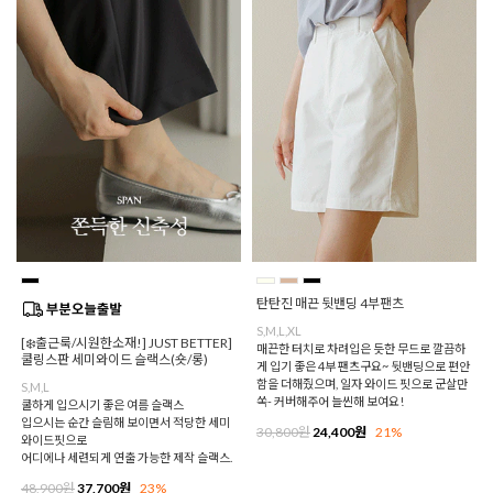
탄탄진 매끈 뒷밴딩 4부팬츠
S,M,L,XL
[❄️출근룩/시원한소재!] JUST BETTER]
매끈한 터치로 차려입은 듯한 무드로 깔끔하
쿨링스판 세미와이드 슬랙스(숏/롱)
게 입기 좋은 4부 팬츠구요~ 뒷밴딩으로 편안
함을 더해줬으며, 일자 와이드 핏으로 군살만
S,M,L
쏙- 커버해주어 늘씬해 보여요!
쿨하게 입으시기 좋은 여름 슬랙스
입으시는 순간 슬림해 보이면서 적당한 세미
30,800원
24,400원
21%
와이드핏으로
어디에나 세련되게 연출 가능한 제작 슬랙스.
48,900원
37,700원
23%