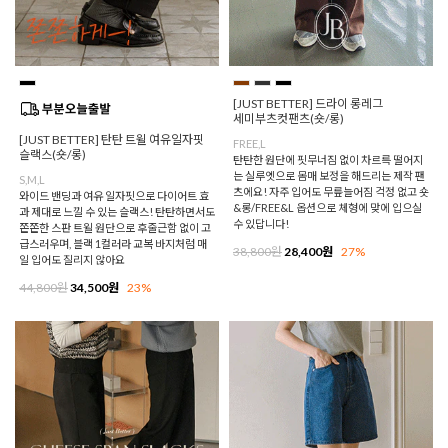
[JUST BETTER] 드라이 롱레그
세미부츠컷팬츠(숏/롱)
[JUST BETTER] 탄탄 트윌 여유일자핏
FREE,L
슬랙스(숏/롱)
탄탄한 원단에 핏무너짐 없이 차르륵 떨어지
는 실루엣으로 몸매 보정을 해드리는 제작 팬
S,M,L
츠에요! 자주 입어도 무릎늘어짐 걱정 없고 숏
와이드 밴딩과 여유 일자핏으로 다이어트 효
&롱/FREE&L 옵션으로 체형에 맞에 입으실
과 제대로 느낄 수 있는 슬랙스! 탄탄하면서도
수 있답니다!
쫀쫀한 스판 트윌 원단으로 후줄근함 없이 고
급스러우며, 블랙 1컬러라 교복 바지처럼 매
38,800원
28,400원
27%
일 입어도 질리지 않아요
44,800원
34,500원
23%