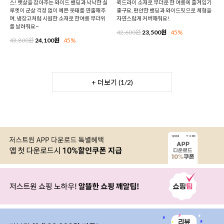
스! 뱃살을 잡아주는 와이드 밴딩과 낙낙한 실
퀵드라이 소재로 무더운 한 여름에 즐겨입기
루엣이 군살 걱정 없이 예쁜 옷태를 연출해주
좋구요, 편안한 밴딩과 와이드핏으로 체형을
며, 냉장고처럼 시원한 소재로 한여름 무더위
자연스럽게 커버해줘요!
를 날려줘요~
42,600원
23,500원
45%
43,800원
24,100원
45%
+ 더보기 (
1
/
2
)