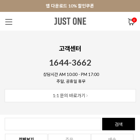
앱 다운로드 10% 할인쿠폰
앱 다운로드 10% 할인쿠폰
회원가입 쿠폰 3000원
0
NEW 7%
BEST
오늘출발
MADE . J
상의
팬츠
아우
고객센터
1644-3662
상담시간 AM 10:00 - PM 17:00
주말, 공휴일 휴무
1:1 문의 바로가기
검색
전체보기
주문
배송